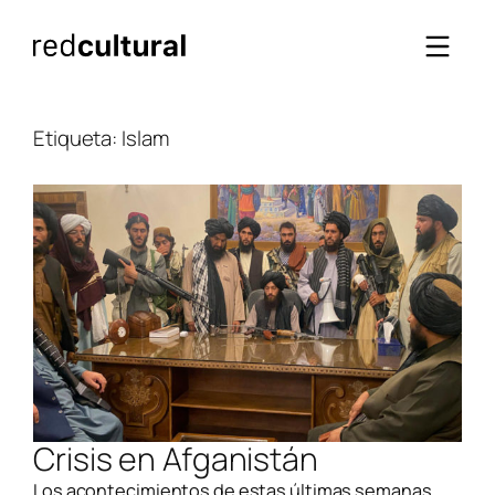
Saltar
al
contenido
Etiqueta:
Islam
Crisis en Afganistán
Los acontecimientos de estas últimas semanas