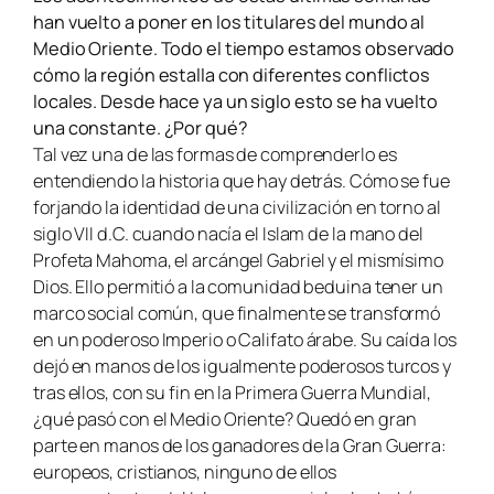
han vuelto a poner en los titulares del mundo al
Medio Oriente. Todo el tiempo estamos observado
cómo la región estalla con diferentes conflictos
locales. Desde hace ya un siglo esto se ha vuelto
una constante. ¿Por qué?
Tal vez una de las formas de comprenderlo es
entendiendo la historia que hay detrás. Cómo se fue
forjando la identidad de una civilización en torno al
siglo VII d.C. cuando nacía el Islam de la mano del
Profeta Mahoma, el arcángel Gabriel y el mismísimo
Dios. Ello permitió a la comunidad beduina tener un
marco social común, que finalmente se transformó
en un poderoso Imperio o Califato árabe. Su caída los
dejó en manos de los igualmente poderosos turcos y
tras ellos, con su fin en la Primera Guerra Mundial,
¿qué pasó con el Medio Oriente? Quedó en gran
parte en manos de los ganadores de la Gran Guerra:
europeos, cristianos, ninguno de ellos