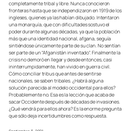
completamente tribal y libre. Nunca conocieron
fronteras hasta que se independizaron en 1919 de los
ingleses, quienes ya las habían dibujado. Intentaron
una monarquía, que con dificultades sostuvo el
poder durante algunas décadas, ya que la población
más que una identidad nacional, afgana, seguía
sintiéndose únicamente parte de su clan. No sentían
ser parte de un “Afganistán inventado”. Finalmente la
crisis no demoró en llegar y desde entonces, casi
ininterrumpidamente, han vivido en guerra civil.
Cómo conciliar tribus que antes de sentirse
nacionales, se saben tribales. ¿Habrá alguna
solución parecida al modelo occidental para ellos?
Probablemente no. Esa es la lección que acaba de
sacar Occidente después de décadas de invasiones.
¿Qué vendrá para ellos ahora? Es la enorme pregunta
que sólo deja incertidumbres como respuesta.