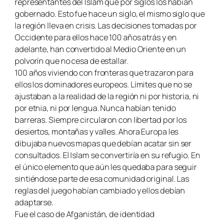
representantes del Islam que por siglos los habían
gobernado. Esto fue hace un siglo, el mismo siglo que
la región lleva en crisis. Las decisiones tomadas por
Occidente para ellos hace 100 años atrás y en
adelante, han convertido al Medio Oriente en un
polvorín que no cesa de estallar.
100 años viviendo con fronteras que trazaron para
ellos los dominadores europeos. Límites que no se
ajustaban a la realidad de la región ni por historia, ni
por etnia, ni por lengua. Nunca habían tenido
barreras. Siempre circularon con libertad por los
desiertos, montañas y valles. Ahora Europa les
dibujaba nuevos mapas que debían acatar sin ser
consultados. El Islam se convertiría en su refugio. En
el único elemento que aún les quedaba para seguir
sintiéndose parte de esa comunidad original. Las
reglas del juego habían cambiado y ellos debían
adaptarse.
Fue el caso de Afganistán, de identidad