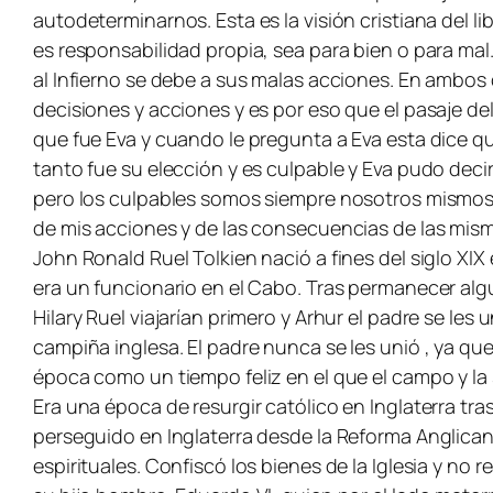
autodeterminarnos. Esta es la visión cristiana del 
es responsabilidad propia, sea para bien o para mal. 
al Infierno se debe a sus malas acciones. En ambo
decisiones y acciones y es por eso que el pasaje d
que fue Eva y cuando le pregunta a Eva esta dice qu
tanto fue su elección y es culpable y Eva pudo decir
pero los culpables somos siempre nosotros mismos.
de mis acciones y de las consecuencias de las mis
John Ronald Ruel Tolkien nació a fines del siglo XI
era un funcionario en el Cabo. Tras permanecer algun
Hilary Ruel viajarían primero y Arhur el padre se les
campiña inglesa. El padre nunca se les unió , ya qu
época como un tiempo feliz en el que el campo y la 
Era una época de resurgir católico en Inglaterra tra
perseguido en Inglaterra desde la Reforma Anglicana 
espirituales. Confiscó los bienes de la Iglesia y n