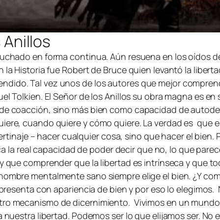
 Anillos
luchado en forma continua. Aún resuena en los oídos de 
n la Historia fue Robert de Bruce quien levantó la liber
dido. Tal vez unos de los autores que mejor comprendió
el Tolkien. El Señor de los Anillos su obra magna es en 
 de coacción, sino más bien como capacidad de autodet
iere, cuando quiere y cómo quiere. La verdad es que esto
bertinaje – hacer cualquier cosa, sino que hacer el bien. P
lica la real capacidad de poder decir que no, lo que pare
ay que comprender que la libertad es intrínseca y que 
er hombre mentalmente sano siempre elige el bien. ¿Y 
e presenta con apariencia de bien y por eso lo elegimos
estro mecanismo de dicernimiento. Vivimos en un mundo
ita nuestra libertad. Podemos ser lo que elijamos ser. 