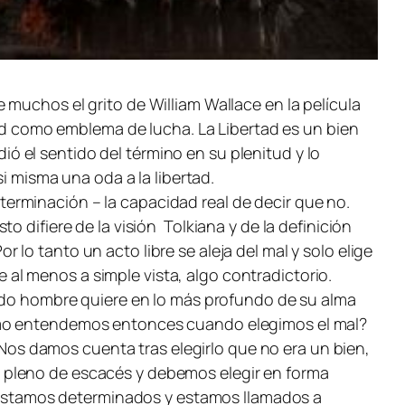
muchos el grito de William Wallace en la película
tad como emblema de lucha. La Libertad es un bien
 el sentido del término en su plenitud y lo
si misma una oda a la libertad.
erminación – la capacidad real de decir que no.
 difiere de la visión Tolkiana y de la definición
or lo tanto un acto libre se aleja del mal y solo elige
ce al menos a simple vista, algo contradictorio.
todo hombre quiere en lo más profundo de su alma
como entendemos entonces cuando elegimos el mal?
. Nos damos cuenta tras elegirlo que no era un bien,
 pleno de escacés y debemos elegir en forma
No estamos determinados y estamos llamados a