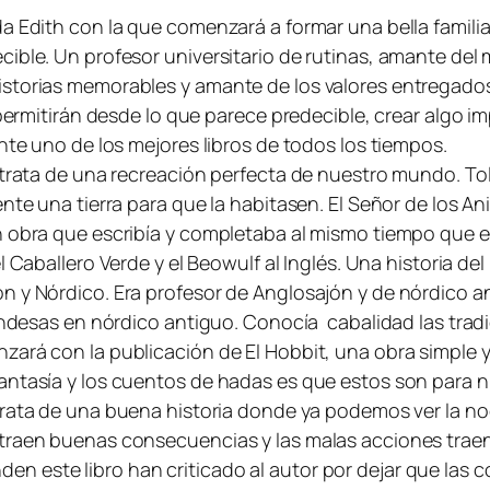
a Edith con la que comenzará a formar una bella familia
ible. Un profesor universitario de rutinas, amante de
historias memorables y amante de los valores entregad
 permitirán desde lo que parece predecible, crear algo i
nte uno de los mejores libros de todos los tiempos.
 trata de una recreación perfecta de nuestro mundo. Tol
ente una tierra para que la habitasen.
El Señor de los Ani
n obra que escribía y completaba al mismo tiempo que e
el Caballero Verde
y el
Beowulf
al Inglés. Una historia d
n y Nórdico. Era profesor de Anglosajón y de nórdico a
slandesas en nórdico antiguo. Conocía cabalidad las tra
nzará con la publicación de
El Hobbit
, una obra simple 
antasía y los cuentos de hadas es que estos son para ni
trata de una buena historia donde ya podemos ver la no
 traen buenas consecuencias y las malas acciones trae
 este libro han criticado al autor por dejar que las c