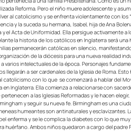
rno pertenecía a una familia Presbiteriana. Como es un 
alizada Reforma. Pero el niño muere adolescente y asume
lver al catolicismo y se enfrenta violentamente con los 
ncia y la suceda su hermana, Isabel, hija de Ana Bolena
 y el Acta de Uniformidad. Ella persigue activamente a l
ante la historia de los católicos en Inglaterra será una
milias permanecerán católicas en silencio, manifestando
reorganización de la diócesis para una nueva realidad in
á a varios intelectuales de la época. Personajes funda
legarán a ser cardenales de la Iglesia de Roma. Esto h
al catolicismo con lo que se comenzará a hablar del M
en Inglaterra. Ella comienza a relacionarse con sacerdote
 pertenecen a las Iglesias Reformadas y le hacen elegir
Birmingham y seguir su nueva fe. Birmingham es una ciuda
meneas humeantes son antinaturales y esclavizantes. La
el enferma y se le complica la diabetes con lo que muy 
ra huérfano. Ambos niños quedaron a cargo del padre Fr