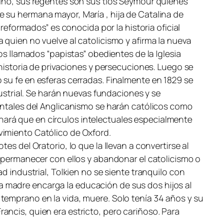
niño, sus regentes son sus tíos Seymour quienes
 su hermana mayor, María , hija de Catalina de
“reformados” es conocida por la historia oficial
 quien no vuelve al catolicismo y afirma la nueva
os llamados “papistas” obedientes de la Iglesia
 historia de privaciones y persecuciones. Luego se
 su fe en esferas cerradas. Finalmente en 1829 se
dustrial. Se harán nuevas fundaciones y se
mentales del Anglicanismo se harán católicos como
ará que en círculos intelectuales especialmente
ovimiento Católico de Oxford.
s del Oratorio, lo que la llevan a convertirse al
, permanecer con ellos y abandonar el catolicismo o
d industrial, Tolkien no se siente tranquilo con
 madre encarga la educación de sus dos hijos al
temprano en la vida, muere. Solo tenía 34 años y su
ancis, quien era estricto, pero cariñoso. Para