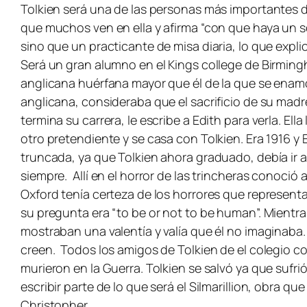
Tolkien será una de las personas más importantes de 
que muchos ven en ella y afirma “con que haya un so
sino que un practicante de misa diaria, lo que exp
Será un gran alumno en el Kings college de Birming
anglicana huérfana mayor que él de la que se enamor
anglicana, consideraba que el sacrificio de su mad
termina su carrera, le escribe a Edith para verla. El
otro pretendiente y se casa con Tolkien. Era 1916 y 
truncada, ya que Tolkien ahora graduado, debía ir al
siempre. Allí en el horror de las trincheras conoció
Oxford tenía certeza de los horrores que represen
su pregunta era “to be or not to be human”. Mientr
mostraban una valentía y valía que él no imaginaba.
creen. Todos los amigos de Tolkien de el colegio c
murieron en la Guerra. Tolkien se salvó ya que sufri
escribir parte de lo que será el Silmarillion, obra
Christopher.