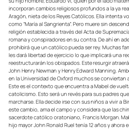
su hijo hombre, Eduardo VI, quien por el lado mate
incorporan cambios religiosos profundos a la ya re
Aragón, nieta de los Reyes Católicos. Ella intenta vo
como “María al Sangrienta”. Pero muere sin descende
religión establecida a través del Acta de Supremacía
romana y conspiradores en su contra. De ahí en adel
prohibirá que un católico pueda ser rey. Muchas fa
les dará libertad de ejercicio lo que implicará una 
reestructurarán los obispados. Este resurgir atraer
John Henry Newman y Henry Edward Manning. Ambos l
en la Universidad de Oxford muchos se conviertan 
Este es el contexto que encuentra a Mabel de vuelta 
catolicismo. Esto será un revés para sus padres que
marcharse. Ella decide irse con sus niños a vivir a 
este cambio, ama el campo y considera que las chi
sacerdote católico oratoniano, Francis Morgan. Mab
hijo mayor John Ronald Ruel tenía 12 años y ahora e