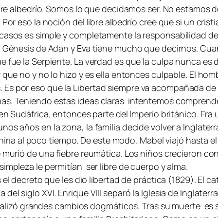
libre albedrío. Somos lo que decidamos ser. No estamos
Por eso la noción del libre albedrío cree que si un crist
s casos es simple y completamente la responsabilidad d
el Génesis de Adán y Eva tiene mucho que decirnos. Cua
e fue la Serpiente. La verdad es que la culpa nunca es d
 que no y no lo hizo y es ella entonces culpable. El hom
 Es por eso que la Libertad siempre va acompañada de 
mas. Teniendo estas ideas claras intentemos comprender
X en Sudáfrica, entonces parte del Imperio británico. Er
os años en la zona, la familia decide volver a Inglaterr
 uniría al poco tiempo. De este modo, Mabel viajó hasta el
e murió de una fiebre reumática. Los niños crecieron co
simpleza le permitían ser libre de cuerpo y alma.
s el decreto que les dio libertad de práctica (1829). El 
del siglo XVI. Enrique VIII separó la Iglesia de Inglate
o realizó grandes cambios dogmáticos. Tras su muerte es