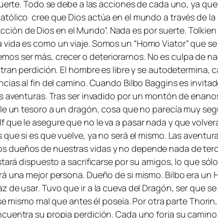
 suerte. Todo se debe a las acciones de cada uno, ya qu
tólico cree que Dios actúa en el mundo a través de la 
la Acción de Dios en el Mundo”. Nada es por suerte. Tolk
 vida es como un viaje. Somos un “Homo Viator” que se
s ser más, crecer o deteriorarnos. No es culpa de nad
ntran perdición. El hombre es libre y se autodetermina,
cias al fin del camino. Cuando Bilbo Baggins es invita
as aventuras. Tras ser invadido por un montón de enanos
rle un tesoro a un dragón, cosa que no parecía muy se
que le asegure que no le va a pasar nada y que volverá
 que si es que vuelve, ya no será el mismo. Las aventur
s dueños de nuestras vidas y no depende nada de terce
tará dispuesto a sacrificarse por su amigos, lo que sólo 
rá una mejor persona. Dueño de si mismo. Bilbo era un
 de usar. Tuvo que ir a la cueva del Dragón, ser que se
ese mismo mal que antes él poseía. Por otra parte Thorin
ncuentra su propia perdición. Cada uno forja su camin