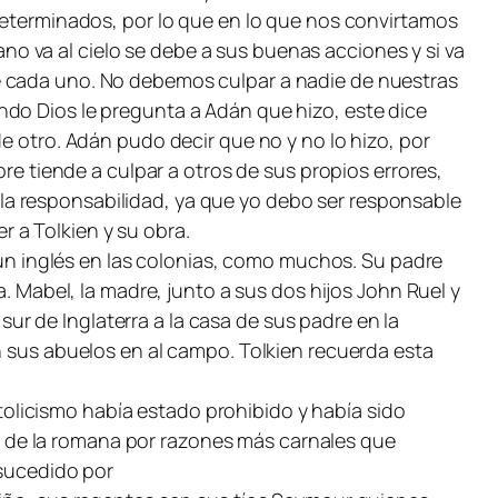
 determinados, por lo que en lo que nos convirtamos
iano va al cielo se debe a sus buenas acciones y si va
e cada uno. No debemos culpar a nadie de nuestras
ndo Dios le pregunta a Adán que hizo, este dice
e otro. Adán pudo decir que no y no lo hizo, por
bre tiende a culpar a otros de sus propios errores,
la responsabilidad, ya que yo debo ser responsable
 a Tolkien y su obra.
a un inglés en las colonias, como muchos. Su padre
a. Mabel, la madre, junto a sus dos hijos John Ruel y
 sur de Inglaterra a la casa de sus padre en la
n sus abuelos en al campo. Tolkien recuerda esta
catolicismo había estado prohibido y había sido
rra de la romana por razones más carnales que
 sucedido por