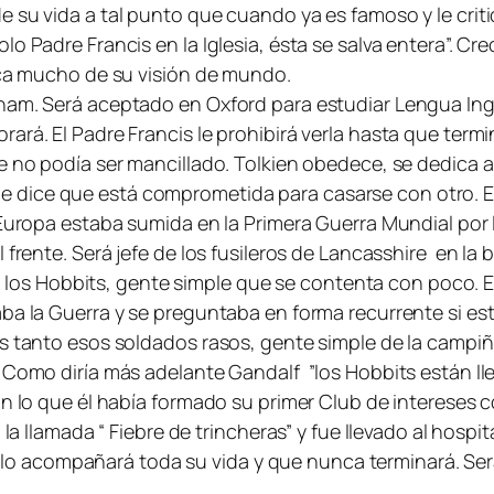
su vida a tal punto que cuando ya es famoso y le critica
lo Padre Francis en la Iglesia, ésta se salva entera”. C
lica mucho de su visión de mundo.
ham. Será aceptado en Oxford para estudiar Lengua Ingl
ará. El Padre Francis le prohibirá verla hasta que termi
re no podía ser mancillado. Tolkien obedece, se dedica 
la le dice que está comprometida para casarse con otro. El
Europa estaba sumida en la Primera Guerra Mundial por l
 frente. Será jefe de los fusileros de Lancasshire en la
 a los Hobbits, gente simple que se contenta con poco. E
taba la Guerra y se preguntaba en forma recurrente si 
as tanto esos soldados rasos, gente simple de la campiñ
 Como diría más adelante Gandalf ”los Hobbits están lle
on lo que él había formado su primer Club de intereses
ó la llamada “ Fiebre de trincheras” y fue llevado al hos
 que lo acompañará toda su vida y que nunca terminará. 