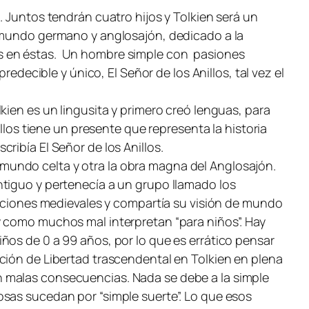
. Juntos tendrán cuatro hijos y Tolkien será un
l mundo germano y anglosajón, dedicado a la
os en éstas. Un hombre simple con pasiones
mpredecible y único,
El Señor de los Anillos,
tal vez el
kien es un lingusita y primero creó lenguas, para
llos
tiene un presente que representa la historia
scribía
El Señor de los Anillos.
el mundo celta y otra la obra magna del Anglosajón.
ntiguo y pertenecía a un grupo llamado los
diciones medievales y compartía su visión de mundo
y como muchos mal interpretan “para niños”. Hay
ños de 0 a 99 años, por lo que es errático pensar
ción de Libertad trascendental en Tolkien en plena
n malas consecuencias. Nada se debe a la simple
osas sucedan por “simple suerte”. Lo que esos