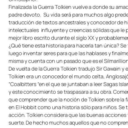
Finalizada la Guerra Tolkien vuelve a donde su amad
padre devoto. Su vida será para muchos algo predec
traducción de textos ancestrales y conocedor de 
intelectuales influyente y creencias sólidas que le
mejor libro escrito durante el siglo XX y probableme
¿Qué tiene esta historia para hacerla tan única? Se
luego inventar seres para que las hablases y finalm
misma y cuenta con un pasado que es el Silmarillio
De vuelta de la Guerra Tolkien tradujo
Sir Gawain y 
Tolkien era un conocedor el mundo celta, Anglosajó
“Coalbitters “en el que se juntaban a leer Sagas I
y este conocimiento se traspasara a su obra. Come
que comprender que la noción de Tolkien sobre la f
en
El Hobbit
como una historia sólo para niños. Se 
acción. Tolkien considera que las buenas acciones
suerte. De hecho muchos aquellos que no comprenden