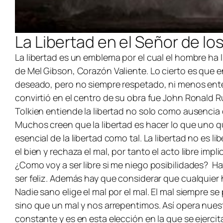
La Libertad en el Señor de los
La libertad es un emblema por el cual el hombre ha 
de Mel Gibson, Corazón Valiente. Lo cierto es que e
deseado, pero no siempre respetado, ni menos enten
convirtió en el centro de su obra fue John Ronald Ru
Tolkien entiende la libertad no solo como ausencia
Muchos creen que la libertad es hacer lo que uno qu
esencial de la libertad como tal. La libertad no es li
el bien y rechaza el mal, por tanto el acto libre imp
¿Como voy a ser libre si me niego posibilidades? H
ser feliz. Además hay que considerar que cualqui
Nadie sano elige el mal por el mal. El mal siempre s
sino que un mal y nos arrepentimos. Así opera nu
constante y es en esta elección en la que se ejerc