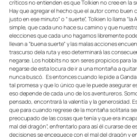
críticos no entienden es que Tolkien no cree en la
Hay que agregar el hecho que el autor como buen ca
justo en ese minuto” o “ suerte”, Tolkien lo llama “
simple, que cada uno hace su camino y que nuestra
elecciones que cada uno hagamos libremente podemo
llevan a “buena suerte” y las malas acciones encue
trascurso dela ruta y eso determinará las consecuen
negarse. Los hobbits no son seres propicios para l
negarse de esta locura de ir a una montaña a quita
nunca buscó. Es entonces cuando le pide a Gandalf 
tal promesa y que lo único que le puede asegurar es
eso depende de cada uno de los aventureros. Somo
pensado, encontrará la valentía y la generosidad. Es
que para cuando regrese de la montaña solitaria se
preocupado de las cosas que tenía y que era incapaz
mal del dragón”, enfrentarlo para así él curarse de 
decisiones se enceguece con el mal del dragón y e