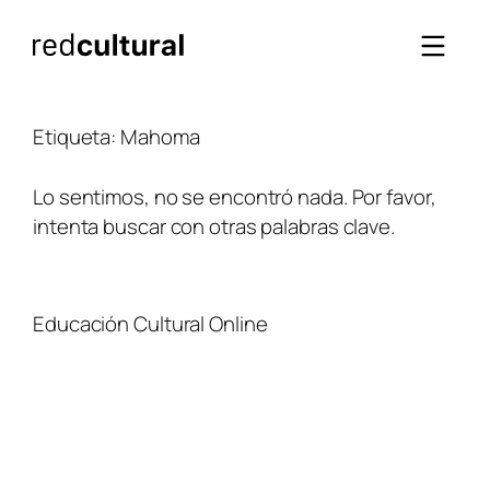
Saltar
al
contenido
Etiqueta:
Mahoma
Lo sentimos, no se encontró nada. Por favor,
intenta buscar con otras palabras clave.
Educación Cultural Online
NOSOTROS
FACEBOOK
TIENDA
ARTÍCULOS
YOUTUBE
TÉRMINOS Y CONDICIONES
CURSOS
INSTAGRAM
CONTACTO
TWITTER