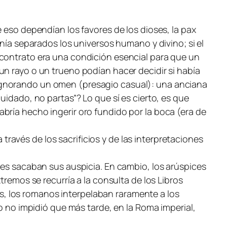
e eso dependían los favores de los dioses, la
pax
nía separados los universos humano y divino; si el
 contrato era una condición esencial para que un
un rayo o un trueno podían hacer decidir si había
s ignorando un
omen
(presagio casual): una anciana
Cuidado, no partas”? Lo que sí es cierto, es que
bría hecho ingerir oro fundido por la boca (era de
avés de los sacrificios y de las interpretaciones
ales sacaban sus
auspicia
. En cambio, los arúspices
tremos se recurría a la consulta de los Libros
gos, los romanos interpelaban raramente a los
lo no impidió que más tarde, en la Roma imperial,