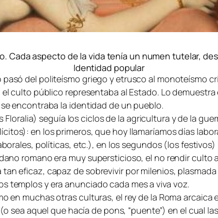
o. Cada aspecto de la vida tenía un numen tutelar, desd
Identidad popular
 pasó del politeísmo griego y etrusco al monoteísmo cris
: el culto público representaba al Estado. Lo demuestra 
n se encontraba la identidad de un pueblo.
as
Floralia
) seguía los ciclos de la agricultura y de la guer
” (ilícitos): en los primeros, que hoy llamaríamos días la
aborales, políticas, etc.), en los segundos (los festivos
adano romano era muy supersticioso, el no rendir culto a
tan eficaz, capaz de sobrevivir por milenios, plasmada
os templos y era anunciado cada mes a viva voz.
omo en muchas otras culturas, el rey de la Roma arcaica 
ce (o sea aquel que hacía de
pons
, “puente”) en el cual la