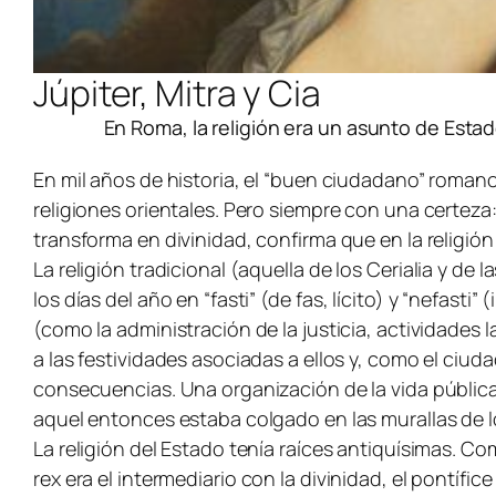
Júpiter, Mitra y Cia
En Roma, la religión era un asunto de Estad
En mil años de historia, el “buen ciudadano” romano
religiones orientales. Pero siempre con una certeza
transforma en divinidad, confirma que en la religió
La religión tradicional (aquella de los
Cerialia
y de l
los días del año en “fasti” (de
fas
, lícito) y “nefasti
(como la administración de la justicia, actividades l
a las festividades asociadas a ellos y, como el ciud
consecuencias. Una organización de la vida pública 
aquel entonces estaba colgado en las murallas de l
La religión del Estado tenía raíces antiquísimas. C
rex
era el intermediario con la divinidad, el pontífi