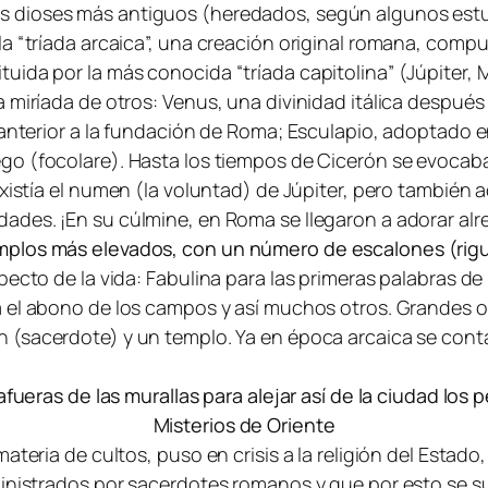
 dioses más antiguos (heredados, según algunos estud
a “tríada arcaica”, una creación original romana, compue
uida por la más conocida “tríada capitolina” (Júpiter, 
 miríada de otros: Venus, una divinidad itálica después 
 anterior a la fundación de Roma; Esculapio, adoptado en
ego (
focolare
). Hasta los tiempos de Cicerón se evocaba
istía el
numen
(la voluntad) de Júpiter, pero también 
dades. ¡En su cúlmine, en Roma se llegaron a adorar alr
emplos más elevados, con un número de escalones (ri
pecto de la vida:
Fabulina
para las primeras palabras de
 el abono de los campos y así muchos otros. Grandes or
n
(sacerdote) y un templo. Ya en época arcaica se cont
afueras de las murallas para alejar así de la ciudad los 
Misterios de Oriente
ateria de cultos, puso en crisis a la religión del Estado
ministrados por sacerdotes romanos y que por esto se s