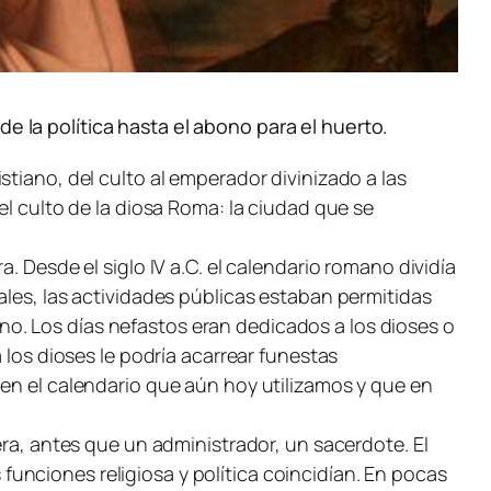
e la política hasta el abono para el huerto.
tiano, del culto al emperador divinizado a las
el culto de la diosa Roma: la ciudad que se
ra. Desde el siglo IV a.C. el calendario romano dividía
borales, las actividades públicas estaban permitidas
) no. Los días nefastos eran dedicados a los dioses o
 los dioses le podría acarrear funestas
 en el calendario que aún hoy utilizamos y que en
era, antes que un administrador, un sacerdote. El
s funciones religiosa y política coincidían. En pocas