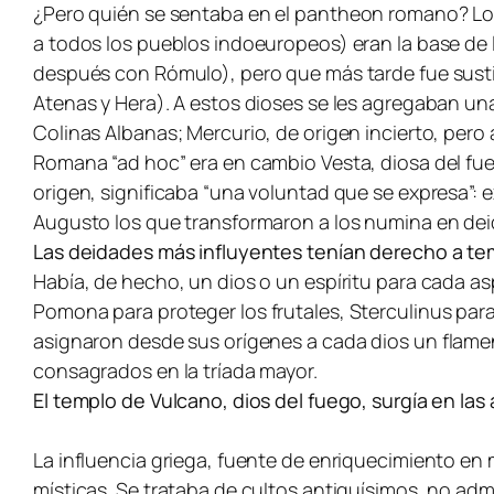
¿Pero quién se sentaba en el
pantheon
romano? Los
a todos los pueblos indoeuropeos) eran la base de l
después con Rómulo), pero que más tarde fue sustit
Atenas y Hera). A estos dioses se les agregaban una
Colinas Albanas; Mercurio, de origen incierto, pero
Romana “ad hoc” era en cambio Vesta, diosa del fu
origen, significaba “una voluntad que se expresa”: ex
Augusto los que transformaron a los
numina
en dei
Las deidades más influyentes tenían derecho a t
Había, de hecho, un dios o un espíritu para cada as
Pomona
para proteger los frutales,
Sterculinus
para
asignaron desde sus orígenes a cada dios un
flame
consagrados en la tríada mayor.
El templo de Vulcano, dios del fuego, surgía en las 
La influencia griega, fuente de enriquecimiento en m
místicas. Se trataba de cultos antiquísimos, no ad