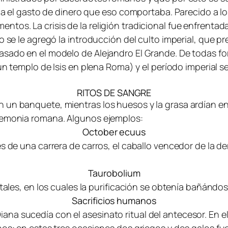
uerda el gasto de dinero que eso comportaba. Parecido a
tos. La crisis de la religión tradicional fue enfrentad
o se le agregó la introducción del culto imperial, que 
asado en el modelo de Alejandro El Grande. De todas for
un templo de Isis en plena Roma) y el período imperial se
RITOS DE SANGRE
un banquete, mientras los huesos y la grasa ardían en el
eremonia romana. Algunos ejemplos:
October ecuus
és de una carrera de carros, el caballo vencedor de la d
Taurobolium
ntales, en los cuales la purificación se obtenía bañándos
Sacrificios humanos
 sucedía con el asesinato ritual del antecesor. En el 22