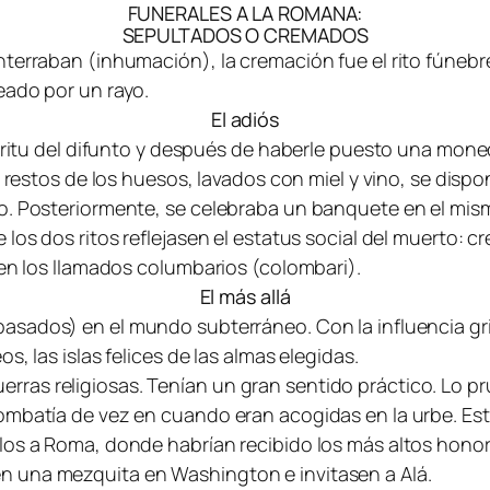
FUNERALES A LA ROMANA:
SEPULTADOS O CREMADOS
erraban (inhumación), la cremación fue el rito fúnebre p
eado por un rayo.
El adiós
píritu del difunto y después de haberle puesto una moned
s restos de los huesos, lavados con miel y vino, se disp
o. Posteriormente, se celebraba un banquete en el mismo
los dos ritos reflejasen el estatus social del muerto: c
 en los llamados columbarios (colombari).
El más allá
asados) en el mundo subterráneo. Con la influencia gri
, las islas felices de las almas elegidas.
ras religiosas. Tenían un gran sentido práctico. Lo p
mbatía de vez en cuando eran acogidas en la urbe. Esta 
los a Roma, donde habrían recibido los más altos honore
n una mezquita en Washington e invitasen a Alá.