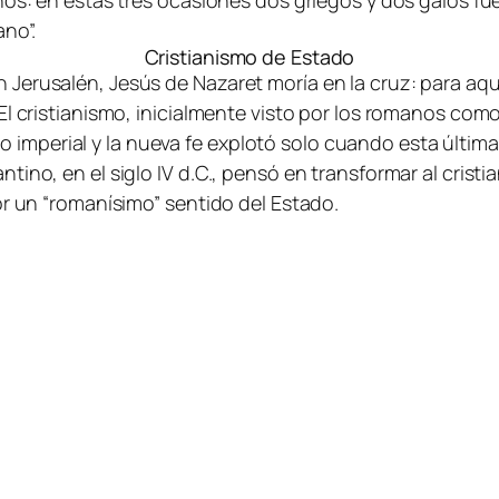
os: en estas tres ocasiones dos griegos y dos galos fuero
ano”.
Cristianismo de Estado
 Jerusalén, Jesús de Nazaret moría en la cruz: para a
l cristianismo, inicialmente visto por los romanos como
ulto imperial y la nueva fe explotó solo cuando esta últim
ino, en el siglo IV d.C., pensó en transformar al cristi
or un “romanísimo” sentido del Estado.