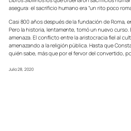
Libros Sibilinos los que ordenaron sacrificios human
asegura: el sacrificio humano era “un rito poco rom
Casi 800 años después de la fundación de Roma, en
Pero la historia, lentamente, tomó un nuevo curso. E
amenaza. El conflicto entre la aristocracia fiel al c
amenazando a la religión pública. Hasta que Constant
quién sabe, más que por el fervor del convertido, p
Julio 28, 2020