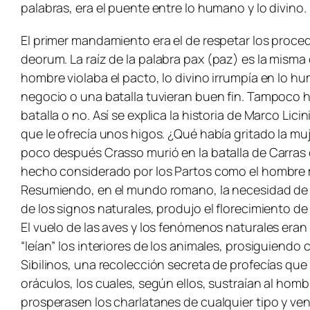
palabras, era el puente entre lo humano y lo divino.
El primer mandamiento era el de respetar los proced
deorum
. La raíz de la palabra
pax
(paz) es la misma 
hombre violaba el pacto, lo divino irrumpía en lo 
negocio o una batalla tuvieran buen fin. Tampoco ha
batalla o no. Así se explica la historia de Marco Lic
que le ofrecía unos higos. ¿Qué había gritado la muj
poco después Crasso murió en la batalla de Carras 
hecho considerado por los Partos como el hombre m
Resumiendo, en el mundo romano, la necesidad de ma
de los signos naturales, produjo el florecimiento de 
El vuelo de las aves y los fenómenos naturales eran 
“leían” los interiores de los animales, prosiguiendo
Sibilinos, una recolección secreta de profecías que 
oráculos, los cuales, según ellos, sustraían al homb
prosperasen los charlatanes de cualquier tipo y ve