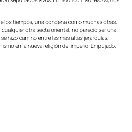
n sepultados vivos. El histórico Livio, eso sí, nos
quellos tiempos, una condena como muchas otras.
 cualquier otra secta oriental, no pareció ser una
a se hizo camino entre las más altas jerarquías,
anismo en la nueva religión del imperio. Empujado,