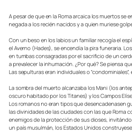
A pesar de que en la Roma arcaica los muertos se ent
negada a los recién nacidos y a quien muriese golp
Con un beso en los labios un familiar recogía el es
el Averno (Hades), se encendía la pira funeraria. Lo
en tumbas consagradas por el sacrificio de un cerd
a prevalecer la inhumación. ¿Por qué? Se piensa que 
Las sepulturas eran individuales o “condominiales”,
La sombra del muerto alcanzaba los
Mani
(los antep
oscuro habitado por los Titanes) y los Campos Elíseos
Los romanos no eran tipos que desencadenasen guer
las divinidades de las ciudades con las que Roma co
enemigos de la protección de sus dioses, invitándo
un país musulmán, los Estados Unidos construyese