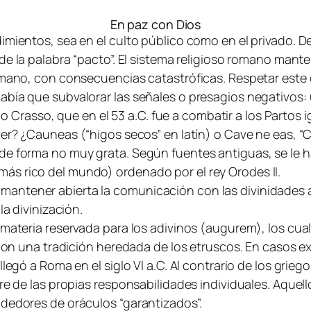
En paz con Dios
imientos, sea en el culto público como en el privado. D
de la palabra “pacto”. El sistema religioso romano mante
humano, con consecuencias catastróficas. Respetar este
bía que subvalorar las señales o presagios negativos: 
inio Crasso, que en el 53 a.C. fue a combatir a los Parto
er? ¿
Cauneas
(“higos secos” en latín) o
Cave ne eas
, “
de forma no muy grata. Según fuentes antiguas, se le ha
ás rico del mundo) ordenado por el rey Orodes II.
ntener abierta la comunicación con las divinidades a tr
la divinización.
materia reservada para los adivinos (
augurem
), los cu
 con una tradición heredada de los etruscos. En casos ex
llegó a Roma en el siglo VI a.C. Al contrario de los grie
re de las propias responsabilidades individuales. Aquel
ndedores de oráculos “garantizados”.