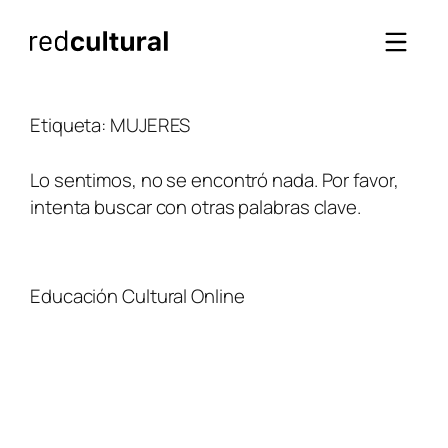
Saltar
al
contenido
Etiqueta:
MUJERES
Lo sentimos, no se encontró nada. Por favor,
intenta buscar con otras palabras clave.
Educación Cultural Online
NOSOTROS
FACEBOOK
TIENDA
ARTÍCULOS
YOUTUBE
TÉRMINOS Y CONDICIONES
CURSOS
INSTAGRAM
CONTACTO
TWITTER