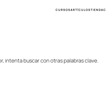
CURSOS
ARTÍCULOS
TIENDA
C
r, intenta buscar con otras palabras clave.
NOSOTROS
FACEBO
ARTÍCULOS
YOUTUB