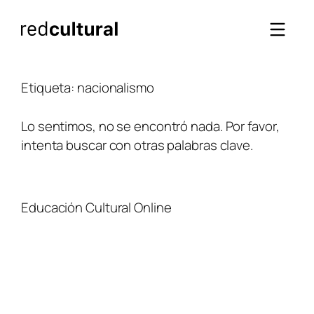
Saltar
al
contenido
Etiqueta:
nacionalismo
Lo sentimos, no se encontró nada. Por favor,
intenta buscar con otras palabras clave.
Educación Cultural Online
NOSOTROS
FACEBOOK
TIENDA
ARTÍCULOS
YOUTUBE
TÉRMINOS Y CONDICIONES
CURSOS
INSTAGRAM
CONTACTO
TWITTER