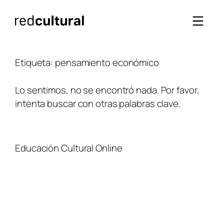
Saltar
al
contenido
Etiqueta:
pensamiento económico
Lo sentimos, no se encontró nada. Por favor,
intenta buscar con otras palabras clave.
Educación Cultural Online
NOSOTROS
FACEBOOK
TIENDA
ARTÍCULOS
YOUTUBE
TÉRMINOS Y CONDICIONES
CURSOS
INSTAGRAM
CONTACTO
TWITTER