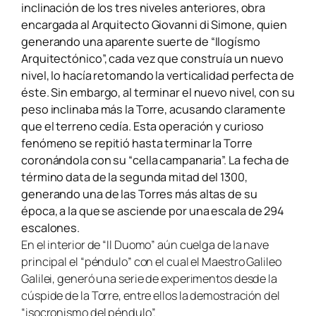
inclinación de los tres niveles anteriores, obra
encargada al Arquitecto Giovanni di Simone, quien
generando una aparente suerte de “Ilogísmo
Arquitectónico”, cada vez que construía un nuevo
nivel, lo hacía retomando la verticalidad perfecta de
éste. Sin embargo, al terminar el nuevo nivel, con su
peso inclinaba más la Torre, acusando claramente
que el terreno cedía. Esta operación y curioso
fenómeno se repitió hasta terminar la Torre
coronándola con su “cella campanaria”. La fecha de
término data de la segunda mitad del 1300,
generando una de las Torres más altas de su
época, a la que se asciende por una escala de 294
escalones.
En el interior de “Il Duomo” aún cuelga de la nave
principal el “péndulo” con el cual el Maestro Galileo
Galilei, generó una serie de experimentos desde la
cúspide de la Torre, entre ellos la demostración del
“isocronismo del péndulo”.