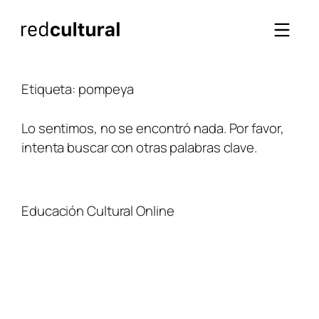
Saltar
al
contenido
Etiqueta:
pompeya
Lo sentimos, no se encontró nada. Por favor,
intenta buscar con otras palabras clave.
Educación Cultural Online
NOSOTROS
FACEBOOK
TIENDA
ARTÍCULOS
YOUTUBE
TÉRMINOS Y CONDICIONES
CURSOS
INSTAGRAM
CONTACTO
TWITTER