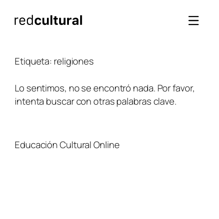
Saltar
al
contenido
Etiqueta:
religiones
Lo sentimos, no se encontró nada. Por favor,
intenta buscar con otras palabras clave.
Educación Cultural Online
NOSOTROS
FACEBOOK
TIENDA
ARTÍCULOS
YOUTUBE
TÉRMINOS Y CONDICIONES
CURSOS
INSTAGRAM
CONTACTO
TWITTER