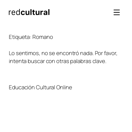
Saltar
al
contenido
Etiqueta:
Romano
Lo sentimos, no se encontró nada. Por favor,
intenta buscar con otras palabras clave.
Educación Cultural Online
NOSOTROS
FACEBOOK
TIENDA
ARTÍCULOS
YOUTUBE
TÉRMINOS Y CONDICIONES
CURSOS
INSTAGRAM
CONTACTO
TWITTER