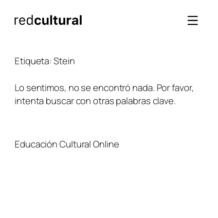
Saltar
al
contenido
Etiqueta:
Stein
Lo sentimos, no se encontró nada. Por favor,
intenta buscar con otras palabras clave.
Educación Cultural Online
NOSOTROS
FACEBOOK
TIENDA
ARTÍCULOS
YOUTUBE
TÉRMINOS Y CONDICIONES
CURSOS
INSTAGRAM
CONTACTO
TWITTER