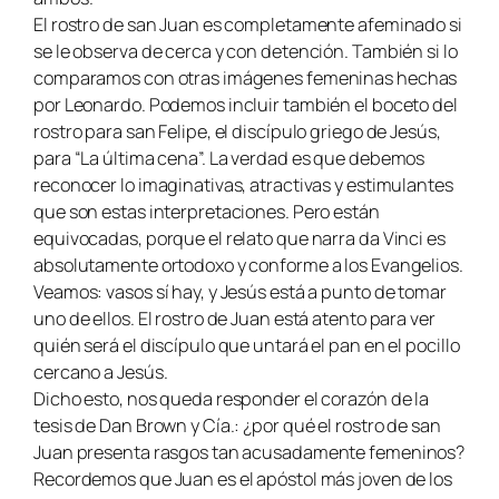
El rostro de san Juan es completamente afeminado si
se le observa de cerca y con detención. También si lo
comparamos con otras imágenes femeninas hechas
por Leonardo. Podemos incluir también el boceto del
rostro para san Felipe, el discípulo griego de Jesús,
para “La última cena”. La verdad es que debemos
reconocer lo imaginativas, atractivas y estimulantes
que son estas interpretaciones. Pero están
equivocadas, porque el relato que narra da Vinci es
absolutamente ortodoxo y conforme a los Evangelios.
Veamos: vasos sí hay, y Jesús está a punto de tomar
uno de ellos. El rostro de Juan está atento para ver
quién será el discípulo que untará el pan en el pocillo
cercano a Jesús.
Dicho esto, nos queda responder el corazón de la
tesis de Dan Brown y Cía.: ¿por qué el rostro de san
Juan presenta rasgos tan acusadamente femeninos?
Recordemos que Juan es el apóstol más joven de los