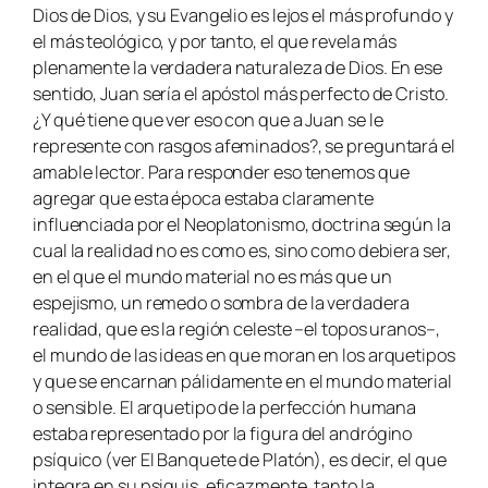
Dios de Dios, y su Evangelio es lejos el más profundo y
el más teológico, y por tanto, el que revela más
plenamente la verdadera naturaleza de Dios. En ese
sentido, Juan sería el apóstol más perfecto de Cristo.
¿Y qué tiene que ver eso con que a Juan se le
represente con rasgos afeminados?, se preguntará el
amable lector. Para responder eso tenemos que
agregar que esta época estaba claramente
influenciada por el Neoplatonismo, doctrina según la
cual la realidad no es como es, sino como debiera ser,
en el que el mundo material no es más que un
espejismo, un remedo o sombra de la verdadera
realidad, que es la región celeste –el topos uranos–,
el mundo de las ideas en que moran en los arquetipos
y que se encarnan pálidamente en el mundo material
o sensible. El arquetipo de la perfección humana
estaba representado por la figura del andrógino
psíquico (ver El Banquete de Platón), es decir, el que
integra en su psiquis, eficazmente, tanto la