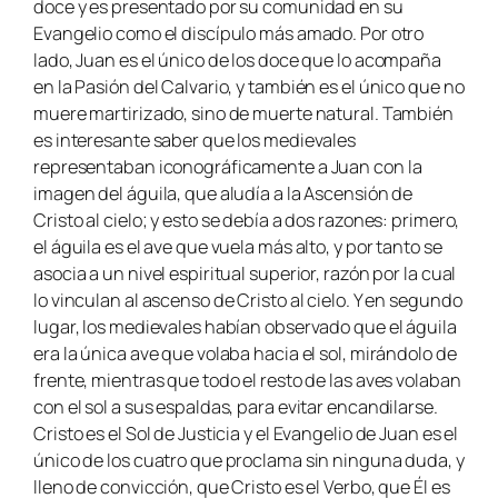
doce y es presentado por su comunidad en su
Evangelio como el discípulo más amado. Por otro
lado, Juan es el único de los doce que lo acompaña
en la Pasión del Calvario, y también es el único que no
muere martirizado, sino de muerte natural. También
es interesante saber que los medievales
representaban iconográficamente a Juan con la
imagen del águila, que aludía a la Ascensión de
Cristo al cielo; y esto se debía a dos razones: primero,
el águila es el ave que vuela más alto, y por tanto se
asocia a un nivel espiritual superior, razón por la cual
lo vinculan al ascenso de Cristo al cielo. Y en segundo
lugar, los medievales habían observado que el águila
era la única ave que volaba hacia el sol, mirándolo de
frente, mientras que todo el resto de las aves volaban
con el sol a sus espaldas, para evitar encandilarse.
Cristo es el Sol de Justicia y el Evangelio de Juan es el
único de los cuatro que proclama sin ninguna duda, y
lleno de convicción, que Cristo es el Verbo, que Él es