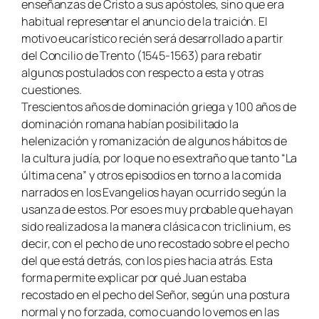
enseñanzas de Cristo a sus apóstoles, sino que era
habitual representar el anuncio de la traición. El
motivo eucarístico recién será desarrollado a partir
del Concilio de Trento (1545-1563) para rebatir
algunos postulados con respecto a esta y otras
cuestiones.
Trescientos años de dominación griega y 100 años de
dominación romana habían posibilitado la
helenización y romanización de algunos hábitos de
la cultura judía, por lo que no es extraño que tanto “La
última cena” y otros episodios en torno a la comida
narrados en los Evangelios hayan ocurrido según la
usanza de estos. Por eso es muy probable que hayan
sido realizados a la manera clásica con triclinium, es
decir, con el pecho de uno recostado sobre el pecho
del que está detrás, con los pies hacia atrás. Esta
forma permite explicar por qué Juan estaba
recostado en el pecho del Señor, según una postura
normal y no forzada, como cuando lo vemos en las