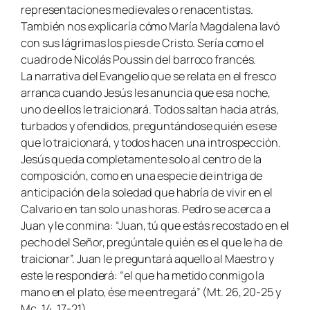
representaciones medievales o renacentistas.
También nos explicaría cómo María Magdalena lavó
con sus lágrimas los pies de Cristo. Sería como el
cuadro de Nicolás Poussin del barroco francés.
La narrativa del Evangelio que se relata en el fresco
arranca cuando Jesús les anuncia que esa noche,
uno de ellos le traicionará. Todos saltan hacia atrás,
turbados y ofendidos, preguntándose quién es ese
que lo traicionará, y todos hacen una introspección.
Jesús queda completamente solo al centro de la
composición, como en una especie de intriga de
anticipación de la soledad que habría de vivir en el
Calvario en tan solo unas horas. Pedro se acerca a
Juan y le conmina: “Juan, tú que estás recostado en el
pecho del Señor, pregúntale quién es el que le ha de
traicionar”. Juan le preguntará aquello al Maestro y
este le responderá: “el que ha metido conmigo la
mano en el plato, ése me entregará” (Mt. 26, 20-25 y
Mc. 14, 17-21).