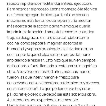
rápido, impidiendo meditar durante su ejecución.
Para retardar el proceso, Leonardo mezcló la técnica
del fresco agregando óleo, que tenía un secado
muchísimo más lento, lo que le permitiría meditar
más acerca de la acción o dinamismo que quería
imprimirle a la acción. Lamentablemente, esta idea
trajo su desgracia. El muro que colindaba con la
cocina, como se podrá imaginar, absorbía la
humedad y vapores propios de la actividad de una
cocina, por lo que el óleo selló los poros del muro,
impidiéndole respirar. Esto hizo que aun en tiempos
de Leonardo, fuera llamado a restaurar su magnífica
obra. A través de estos 500 años, muchas manos
fueron las que intervinieron el fresco para
conservarlo, con diversos grados de talento, y a veces
con carencia de él. Lo que podemos ver hoy es un
pálido reflejo de lo que debió ser esta soberbia obra.
Así y todo, es una experiencia memorable.
Uno de los muchos méritos que presenta “La última