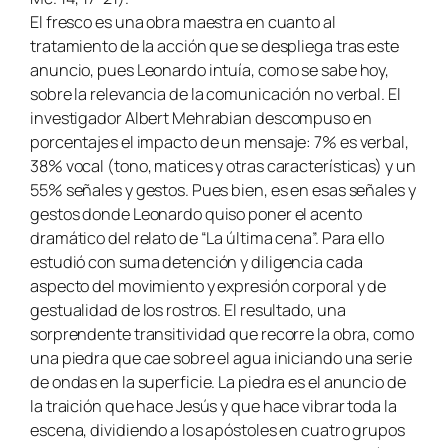
El fresco es una obra maestra en cuanto al
tratamiento de la acción que se despliega tras este
anuncio, pues Leonardo intuía, como se sabe hoy,
sobre la relevancia de la comunicación no verbal. El
investigador Albert Mehrabian descompuso en
porcentajes el impacto de un mensaje: 7% es verbal,
38% vocal (tono, matices y otras características) y un
55% señales y gestos. Pues bien, es en esas señales y
gestos donde Leonardo quiso poner el acento
dramático del relato de “La última cena”. Para ello
estudió con suma detención y diligencia cada
aspecto del movimiento y expresión corporal y de
gestualidad de los rostros. El resultado, una
sorprendente transitividad que recorre la obra, como
una piedra que cae sobre el agua iniciando una serie
de ondas en la superficie. La piedra es el anuncio de
la traición que hace Jesús y que hace vibrar toda la
escena, dividiendo a los apóstoles en cuatro grupos