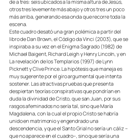
de a tres: seis ubicados a la misma altura de Jesús,
otros tres levemente más abajo y otros tres un poco
más arriba, generando esa onda que recorre toda la
escena.
Este cuadro desató una gran polémica a partir del
libro de Dan Brown, el Código da Vinci (2003), que se
inspiraba a su vez en el Enigma Sagrado (1982) de
Michael Baigent, Richard Leigh y Henry Lincoln, y en
La revelación de los Templarios (1997) de Lynn
Picknett y Clive Prince. La hipótesis que maneja es
muy sugerente por el giro argumental que intenta
sostener. Las atractivas pruebas que presenta
despiertan teorías conspirativas que pondrían en
duda la divinidad de Cristo, que san Juan, por sus
rasgos afeminados no sería tal, sino que María
Magdalena, con la cual el propio Cristo se habría
unido en matrimonio y engendrado una
descendencia, y que el Santo Grial no sería un cáliz –
que no aparece en el cuadro–, sino que sería una