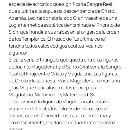
especie de acróstico que significaría Sangre Real,
que aludiría a la supuesta descendencia de Cristo.
Además, Leonardo habría sido Gran Maestre de una
Logia hermética esotérica denominada el Priorato de
Sión, que hundiría sus raíces en el origen de la orden
de los Templarios. El fresco de “La última cena”
tendría todos estos códigos ocultos. Veamos
algunos:
El cáliz sería el triángulo que queda entre las figuras
de Juan (o Magdalena) y el Santo Grial sería la Sangre
Real del linaje entre Cristo y Magdalena. Las figuras
de Cristo y la supuesta María Magdalena forman una
gran M, que haría alusión a los conceptos de
Magdalena, Matrimonio y Maternidad. Si
desplazamos la figura de Magdalena al costado
izquierdo de Cristo, los colores de los ropajes de
ambos, que están invertidos, se acoplan formal y
cromáticamente, revelando un fuerte afecto entre
ambos.