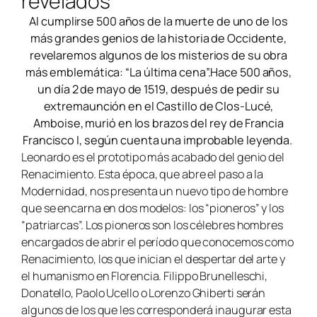
revelados
Al cumplirse 500 años de la muerte de uno de los
más grandes genios de la historia de Occidente,
revelaremos algunos de los misterios de su obra
más emblemática: “La última cena”.Hace 500 años,
un día 2 de mayo de 1519, después de pedir su
extremaunción en el Castillo de Clos-Lucé,
Amboise, murió en los brazos del rey de Francia
Francisco I, según cuenta una improbable leyenda.
Leonardo es el prototipo más acabado del genio del
Renacimiento. Esta época, que abre el paso a la
Modernidad, nos presenta un nuevo tipo de hombre
que se encarna en dos modelos: los “pioneros” y los
“patriarcas”. Los pioneros son los célebres hombres
encargados de abrir el período que conocemos como
Renacimiento, los que inician el despertar del arte y
el humanismo en Florencia. Filippo Brunelleschi,
Donatello, Paolo Ucello o Lorenzo Ghiberti serán
algunos de los que les corresponderá inaugurar esta