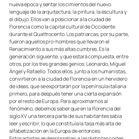
nueva época y sentar los cimientos del nuevo
lenguaje de la arquitectura, la pintura, la escultura y
el dibujo. Ellos van a posicionar a la ciudad de
Florencia como la capital cultural de Occidente
durante el Quattrocento. Los patriarcas, por su parte,
fueron aquellos pro-hombres que llevaron el
Renacimiento a sus más altas cumbres. Es la
generación siguiente, y que estará compuesta, entre
otros, por los tres grandes genios: Leonardo, Miguel
Ángel y Rafaello. Todos ellos, junto a los humanistas,
convirtieron a la ciudad de Florencia en un hervidero
de ideas, que se exportarán por la península italiana
primero, para después tener una cierta expansión
por el resto de Europa. Para aproximarnos al
fenómeno, debemos saber que en la Florencia del
siglo XV una tercera parte de sus habitantes sabía
leer y escribir, lo que constituía la tasa más alta de
alfabetización en la Europa de entonces.
Estos artistas se desplazaban a las distintas cortes