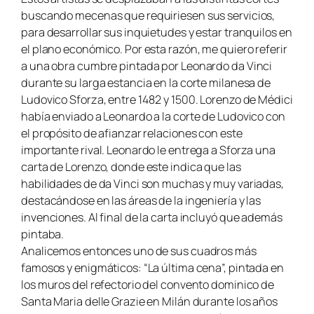
buscando mecenas que requiriesen sus servicios,
para desarrollar sus inquietudes y estar tranquilos en
el plano económico. Por esta razón, me quiero referir
a una obra cumbre pintada por Leonardo da Vinci
durante su larga estancia en la corte milanesa de
Ludovico Sforza, entre 1482 y 1500. Lorenzo de Médici
había enviado a Leonardo a la corte de Ludovico con
el propósito de afianzar relaciones con este
importante rival. Leonardo le entrega a Sforza una
carta de Lorenzo, donde este indica que las
habilidades de da Vinci son muchas y muy variadas,
destacándose en las áreas de la ingeniería y las
invenciones. Al final de la carta incluyó que además
pintaba.
Analicemos entonces uno de sus cuadros más
famosos y enigmáticos: “La última cena”, pintada en
los muros del refectorio del convento dominico de
Santa Maria delle Grazie en Milán durante los años