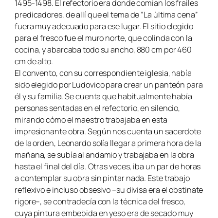
1495-1498. El refectorio era donde comían los frailes
predicadores, de allí que el tema de “La última cena”
fuera muy adecuado para ese lugar. El sitio elegido
para el fresco fue el muro norte, que colinda con la
cocina, y abarcaba todo su ancho, 880 cm por 460
cm de alto.
El convento, con su correspondiente iglesia, había
sido elegido por Ludovico para crear un panteón para
él y su familia. Se cuenta que habitualmente había
personas sentadas en el refectorio, en silencio,
mirando cómo el maestro trabajaba en esta
impresionante obra. Según nos cuenta un sacerdote
de la orden, Leonardo solía llegar a primera hora de la
mañana, se subía al andamio y trabajaba en la obra
hasta el final del día. Otras veces, iba un par de horas
a contemplar su obra sin pintar nada. Este trabajo
reflexivo e incluso obsesivo –su divisa era el obstinate
rigore–, se contradecía con la técnica del fresco,
cuya pintura embebida en yeso era de secado muy