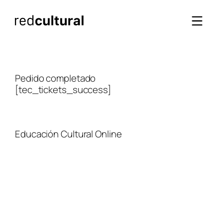
Saltar
al
contenido
Pedido completado
[tec_tickets_success]
Educación Cultural Online
NOSOTROS
FACEBOOK
TIENDA
ARTÍCULOS
YOUTUBE
TÉRMINOS Y CONDICIONES
CURSOS
INSTAGRAM
CONTACTO
TWITTER