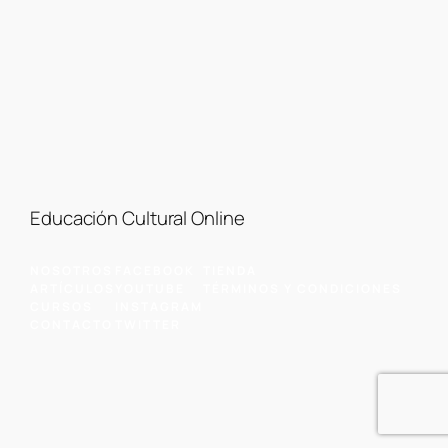
Educación Cultural Online
NOSOTROS
FACEBOOK
TIENDA
ARTÍCULOS
YOUTUBE
TÉRMINOS Y CONDICIONES
CURSOS
INSTAGRAM
CONTACTO
TWITTER