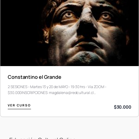
Constantino el Grande
2 SESIONES - Martes 13 y 20 de MAYO - 19:30 hrs - Vía ZOOM -
$30.000INSCRIPCIONES: magdalena@redcultural.cl…
VER CURSO
$30.000