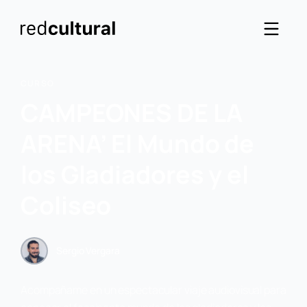
CURSO
CAMPEONES DE LA
ARENA’ El Mundo de
los Gladiadores y el
Coliseo
Sergio Vergara
Acompañame en un espectacular viaje audiovisual para