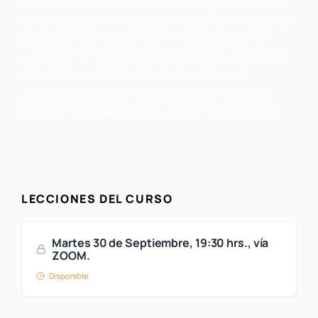
conocer el fascinante mundo de los gladiadores y los
espectaculos circenses de la Anitgua Roma; desde sus
orígenes en el mundo Etrusco-Campano, hasta su
prohibición en el Imperio tardío. Haremos un recorrido
por el Coliseo y su historia, veremos como fue
construído y conoceremos la alucinante ingenería
detras de este monumento… ¡Sangre, sudor y gloria!
LECCIONES DEL CURSO
Martes 30 de Septiembre, 19:30 hrs., vía
ZOOM.
Disponible