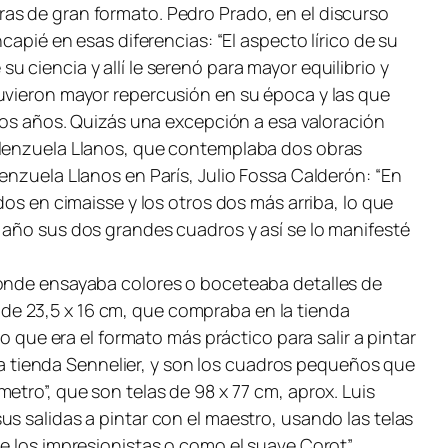
as de gran formato. Pedro Prado, en el discurso
capié en esas diferencias: “El aspecto lírico de su
 ciencia y allí le serenó para mayor equilibrio y
tuvieron mayor repercusión en su época y las que
 los años. Quizás una excepción a esa valoración
Valenzuela Llanos, que contemplaba dos obras
enzuela Llanos en París, Julio Fossa Calderón: “En
dos en cimaisse y los otros dos más arriba, lo que
 año sus dos grandes cuadros y así se lo manifesté
donde ensayaba colores o boceteaba detalles de
de 23,5 x 16 cm, que compraba en la tienda
o que era el formato más práctico para salir a pintar
 la tienda Sennelier, y son los cuadros pequeños que
etro”, que son telas de 98 x 77 cm, aprox. Luis
s salidas a pintar con el maestro, usando las telas
de los impresionistas o como el suave Corot”