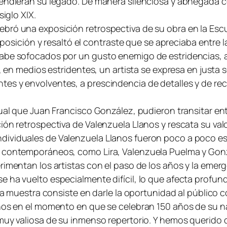
fendieran su legado. De manera silenciosa y abnegada c
siglo XIX.
bró una exposición retrospectiva de su obra en la Escue
exposición y resaltó el contraste que se apreciaba entre 
abe sofocados por un gusto enemigo de estridencias, am
s, en medios estridentes, un artista se expresa en just
tes y envolventes, a prescindencia de detalles y de re
igual que Juan Francisco González, pudieron transitar e
ón retrospectiva de Valenzuela Llanos y rescata su val
dividuales de Valenzuela Llanos fueron poco a poco esp
s contemporáneos, como Lira, Valenzuela Puelma y Gonz
rimentan los artistas con el paso de los años y la emerg
e ha vuelto especialmente difícil, lo que afecta profun
esta muestra consiste en darle la oportunidad al públic
anos en el momento en que se celebran 150 años de su n
muy valiosa de su inmenso repertorio. Y hemos querido d