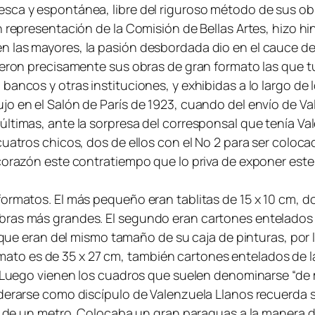
sca y espontánea, libre del riguroso método de sus obr
 representación de la Comisión de Bellas Artes, hizo hin
las mayores, la pasión desbordada dio en el cauce de su
fueron precisamente sus obras de gran formato las que 
bancos y otras instituciones, y exhibidas a lo largo de
jo en el Salón de París de 1923, cuando del envío de 
ltimas, ante la sorpresa del corresponsal que tenía Val
uatros chicos, dos de ellos con el No 2 para ser coloca
 corazón este contratiempo que lo priva de exponer este
formatos. El más pequeño eran tablitas de 15 x 10 cm, 
bras más grandes. El segundo eran cartones entelados 
y que eran del mismo tamaño de su caja de pinturas, por l
 formato es de 35 x 27 cm, también cartones entelados de
. Luego vienen los cuadros que suelen denominarse “de m
derarse como discípulo de Valenzuela Llanos recuerda su
ás de un metro. Colocaba un gran paraguas a la manera 