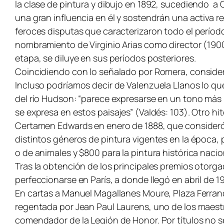
la clase de pintura y dibujo en 1892, sucediendo a
una gran influencia en él y sostendrán una activa rel
feroces disputas que caracterizaron todo el período
nombramiento de Virginio Arias como director (1900-
etapa, se diluye en sus períodos posteriores.
Coincidiendo con lo señalado por Romera, consider
Incluso podríamos decir de Valenzuela Llanos lo qu
del río Hudson: “parece expresarse en un tono más re
se expresa en estos paisajes” (Valdés: 103). Otro h
Certamen Edwards en enero de 1888, que consideró u
distintos géneros de pintura vigentes en la época,
o de animales y $800 para la pintura histórica naci
Tras la obtención de los principales premios otorga
perfeccionarse en París, a donde llegó en abril de 
En cartas a Manuel Magallanes Moure, Plaza Ferrand
regentada por Jean Paul Laurens, uno de los maestro
comendador de la Legión de Honor. Por títulos no s