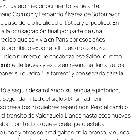
ez, tuvieron reconocimiento semejante.
ernand Cormon y Fernando Álvarez de Sotomayor
uso de la oficialidad artística y el público. En
a la consagración final por parte de una
ecido que se vivía en París por esos años:
stá prohibido exponer allí, pero no conozco
educido número que encabeza ese Salón, el resto
nombre de fauves y estos en revancha llaman a los
oner su cuadro “Le torrent” y conservarlo para la
tó a seguir desarrollando su lenguaje pictórico,
a segunda mitad del siglo XIX, sin adherir
n sobresaltos ni quiebres repentinos. Pero el cambio
 el tránsito de Valenzuela Llanos hasta esos nuevos
bar con todo lo que él creía, pero estaba
ue unos y otros se prodigaban en la prensa, y nunca