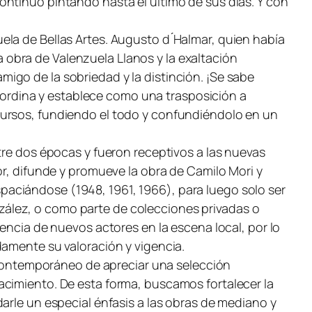
ontinuó pintando hasta el último de sus días. Y con
la de Bellas Artes. Augusto d ́Halmar, quien había
la obra de Valenzuela Llanos y la exaltación
igo de la sobriedad y la distinción. ¡Se sabe
a sordina y establece como una trasposición a
cursos, fundiendo el todo y confundiéndolo en un
ntre dos épocas y fueron receptivos a las nuevas
or, difunde y promueve la obra de Camilo Mori y
aciándose (1948, 1961, 1966), para luego solo ser
ález, o como parte de colecciones privadas o
encia de nuevos actores en la escena local, por lo
damente su valoración y vigencia.
o contemporáneo de apreciar una selección
acimiento. De esta forma, buscamos fortalecer la
arle un especial énfasis a las obras de mediano y