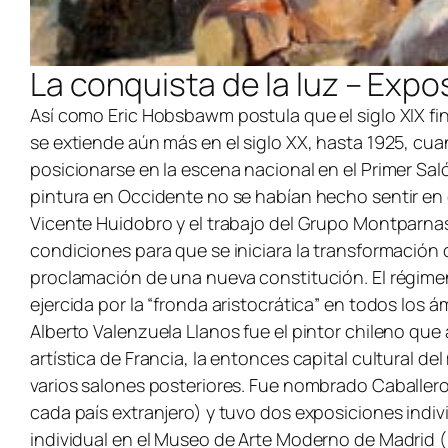
La conquista de la luz – Expo
Así como Eric Hobsbawm postula que el siglo XIX fina
se extiende aún más en el siglo XX, hasta 1925, cu
posicionarse en la escena nacional en el Primer Saló
pintura en Occidente no se habían hecho sentir en el
Vicente Huidobro y el trabajo del Grupo Montparnass
condiciones para que se iniciara la transformación de
proclamación de una nueva constitución. El régimen p
ejercida por la “fronda aristocrática” en todos los ám
Alberto Valenzuela Llanos fue el pintor chileno que
artística de Francia, la entonces capital cultural d
varios salones posteriores. Fue nombrado Caballer
cada país extranjero) y tuvo dos exposiciones indivi
individual en el Museo de Arte Moderno de Madrid (1