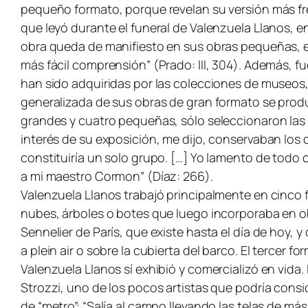
pequeño formato, porque revelan su versión más fre
que leyó durante el funeral de Valenzuela Llanos, en
obra queda de manifiesto en sus obras pequeñas, en 
más fácil comprensión” (Prado: III, 304). Además, 
han sido adquiridas por las colecciones de museos, 
generalizada de sus obras de gran formato se produ
grandes y cuatro pequeñas, sólo seleccionaron las ú
interés de su exposición, me dijo, conservaban los c
constituiría un solo grupo. […] Yo lamento de todo
a mi maestro Cormon” (Díaz: 266).
Valenzuela Llanos trabajó principalmente en cinco 
nubes, árboles o botes que luego incorporaba en o
Sennelier de París, que existe hasta el día de hoy, 
a plein air o sobre la cubierta del barco. El tercer
Valenzuela Llanos sí exhibió y comercializó en vida
Strozzi, uno de los pocos artistas que podría consi
de “metro”: “Salía al campo llevando las telas de m