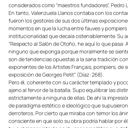
considerados como “maestros fundadores”, Pedro Li
En tanto, Valenzuela Llanos contaba con los cont
fueron los gestores de sus dos últimas exposiciones 
momentos en que la lucha entre fauves y pompiers s
institucionalidad que decaía ostensiblemente. Su am
“Respecto al Salón de Otoño, he aquí lo que pasa: A
ninguno que exponga porque moralmente se sienten 
son de tendencias opuestas a la sana tradición con
exponentes de los Artistes Français, pompiers, de s
exposición de Georges Petit” (Díaz: 268).
Pero él, coherente con su carácter templado y poco 
ajeno al fervor de la batalla. Supo equilibrar las di
estrictamente a ninguna de ellas. De ahí la impresió
de paradigma estético e ideológico que supusieron 
derroteros. Por cierto que miraba con temor los án
consciente en que solo su obra podría hablar por é