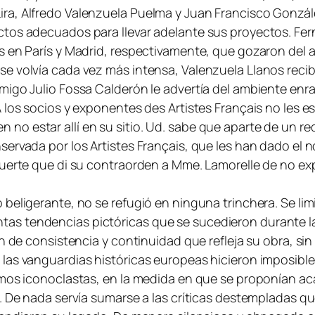
ra, Alfredo Valenzuela Puelma y Juan Francisco Gonzál
actos adecuados para llevar adelante sus proyectos. F
en París y Madrid, respectivamente, que gozaron del apla
e volvía cada vez más intensa, Valenzuela Llanos recibí
igo Julio Fossa Calderón le advertía del ambiente enrar
 los socios y exponentes des Artistes Français no les e
no estar allí en su sitio. Ud. sabe que aparte de un r
servada por los Artistes Français, que les han dado el 
uerte que di su contraorden a Mme. Lamorelle de no exp
beligerante, no se refugió en ninguna trinchera. Se limi
stintas tendencias pictóricas que se sucedieron durante l
n de consistencia y continuidad que refleja su obra, si
las vanguardias históricas europeas hicieron imposible
imos iconoclastas, en la medida en que se proponían aca
l. De nada servía sumarse a las críticas destempladas q