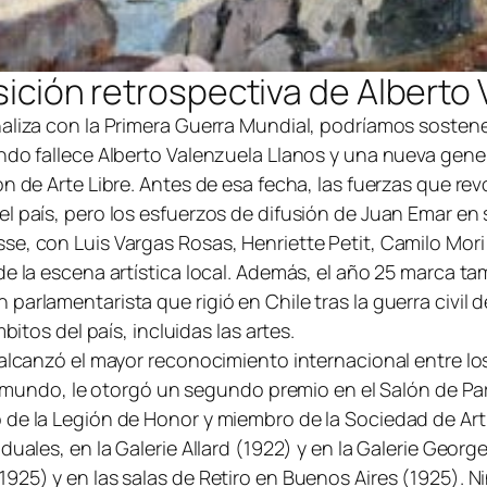
sición retrospectiva de Alberto
liza con la Primera Guerra Mundial, podríamos sostener q
ando fallece Alberto Valenzuela Llanos y una nueva gen
n de Arte Libre. Antes de esa fecha, las fuerzas que rev
 país, pero los esfuerzos de difusión de Juan Emar en s
e, con Luis Vargas Rosas, Henriette Petit, Camilo Mori y
 la escena artística local. Además, el año 25 marca tambi
arlamentarista que rigió en Chile tras la guerra civil de
bitos del país, incluidas las artes.
 alcanzó el mayor reconocimiento internacional entre los
el mundo, le otorgó un segundo premio en el Salón de Par
o de la Legión de Honor y miembro de la Sociedad de Ar
duales, en la Galerie Allard (1922) y en la Galerie Geor
925) y en las salas de Retiro en Buenos Aires (1925). Ni