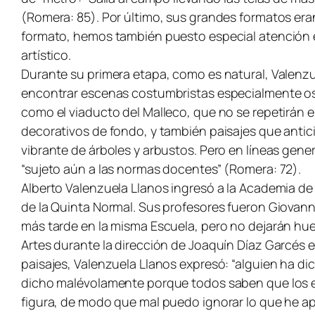
(Romera: 85). Por último, sus grandes formatos er
formato, hemos también puesto especial atención e
artístico.
Durante su primera etapa, como es natural, Valenz
encontrar escenas costumbristas especialmente oscu
como el viaducto del Malleco, que no se repetirán 
decorativos de fondo, y también paisajes que antic
vibrante de árboles y arbustos. Pero en líneas gen
“sujeto aún a las normas docentes” (Romera: 72).
Alberto Valenzuela Llanos ingresó a la Academia de 
de la Quinta Normal. Sus profesores fueron Giovanni
más tarde en la misma Escuela, pero no dejarán huell
Artes durante la dirección de Joaquín Díaz Garcés 
paisajes, Valenzuela Llanos expresó: “alguien ha dic
dicho malévolamente porque todos saben que los e
figura, de modo que mal puedo ignorar lo que he a