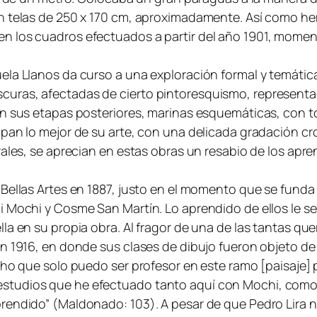
an telas de 250 x 170 cm, aproximadamente. Así como h
n los cuadros efectuados a partir del año 1901, momen
uela Llanos da curso a una exploración formal y temát
ras, afectadas de cierto pintoresquismo, representacio
en sus etapas posteriores, marinas esquemáticas, con t
ipan lo mejor de su arte, con una delicada gradación cr
erales, se aprecian en estas obras un resabio de los a
Bellas Artes en 1887, justo en el momento que se funda
 Mochi y Cosme San Martín. Lo aprendido de ellos le ser
a en su propia obra. Al fragor de una de las tantas quere
en 1916, en donde sus clases de dibujo fueron objeto de
ho que solo puedo ser profesor en este ramo [paisaje] po
studios que he efectuado tanto aquí con Mochi, como e
prendido” (Maldonado: 103). A pesar de que Pedro Lira 