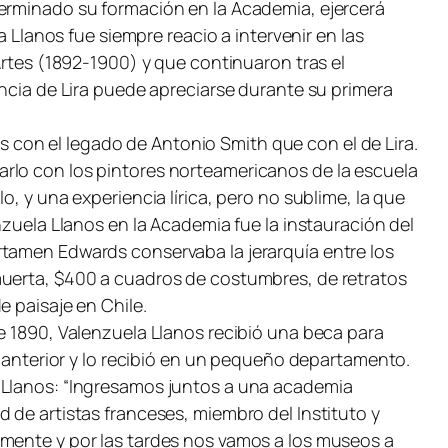
terminado su formación en la Academia, ejercerá
a Llanos fue siempre reacio a intervenir en las
Artes (1892-1900) y que continuaron tras el
encia de Lira puede apreciarse durante su primera
con el legado de Antonio Smith que con el de Lira.
arlo con los pintores norteamericanos de la escuela
, y una experiencia lírica, pero no sublime, la que
nzuela Llanos en la Academia fue la instauración del
rtamen Edwards conservaba la jerarquía entre los
muerta, $400 a cuadros de costumbres, de retratos
e paisaje en Chile.
e 1890, Valenzuela Llanos recibió una beca para
o anterior y lo recibió en un pequeño departamento.
a Llanos: “Ingresamos juntos a una academia
 de artistas franceses, miembro del Instituto y
amente y por las tardes nos vamos a los museos a