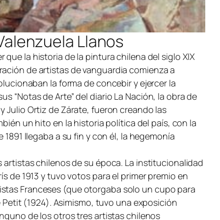
 Valenzuela Llanos
ue la historia de la pintura chilena del siglo XIX
eración de artistas de vanguardia comienza a
olucionaban la forma de concebir y ejercer la
us “Notas de Arte” del diario La Nación, la obra de
 Julio Ortiz de Zárate, fueron creando las
én un hito en la historia política del país, con la
 1891 llegaba a su fin y con él, la hegemonía
 artistas chilenos de su época. La institucionalidad
ís de 1913 y tuvo votos para el primer premio en
tistas Franceses (que otorgaba solo un cupo para
ge Petit (1924). Asimismo, tuvo una exposición
nguno de los otros tres artistas chilenos