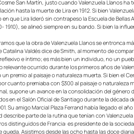
 Cosme San Martín, justo cuando Valenzuela Llanos ha 
ación hasta la muerte de Lira en 1912. Si bien Valenzuel
 en que Lira lideró sin contrapeso la Escuela de Bellas 
 1910), se alineó siempre en su bando. Si bien la influ
amos que la obra de Valenzuela Llanos se entronca más 
e Catalina Valdés dice de Smith, al momento de compar
flexivo e íntimo; es más bien un individuo, no un pueblo
ito relevante ocurrido durante los primeros años de Vale
n premio al paisaje o naturaleza muerta. Si bien el Ce
 por cuanto premiaba con $300 al paisaje o naturaleza 
onal, supone un avance en la consolidación del género d
dos en el Salón Oficial de Santiago durante la década d
1901. Su amigo Marcial Plaza Ferrand había llegado el añ
 describe parte de la rutina que tenían con Valenzuel
s distinguidos de Francia: es presidente de la sociedad
e queda. Asistimos desde las ocho hasta las doce diari