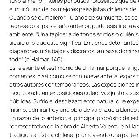
tuvo el menor interés por buscar prosélitos que de
él murió uno de los mejores paisajistas chilenos del 
Cuando se cumplieron 10 años de su muerte, se cele
regresado al país el año anterior, pudo asistir a la 
ambiente: “Una tapicería de tonos sordos o quién s
siquiera lo que esto significa! En tierras detonante
diapasones más bajos y discretos, a masas dominan
todo” (d ́Halmar: 146).
Es relevante el testimonio de d ́Halmar porque, al 
corrientes. Y así como se conmueve ante la exposici
otros autores contemporáneos. Las exposiciones in
incorporado en exposiciones colectivas junto a su
públicas. Sufrió el desplazamiento natural que expe
mismo, admirar hoy una obra de Valenzuela Llanos s
En razón de lo anterior, el principal propósito de 
representativa de la obra de Alberto Valenzuela Ll
tradición artística chilena, promoviendo una parte 