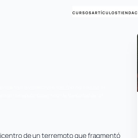
CURSOS
ARTÍCULOS
TIENDA
C
artidas a través de charlas de Zoom grabadas, lo
es de una época bisagra con la flexibilidad de un
epicentro de un terremoto que fragmentó