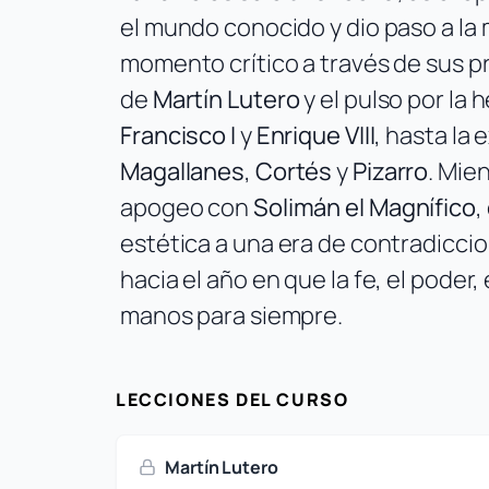
el mundo conocido y dio paso a la
momento crítico a través de sus pr
de
Martín Lutero
y el pulso por l
Francisco I
y
Enrique VIII
, hasta la
Magallanes
,
Cortés
y
Pizarro
. Mie
apogeo con
Solimán el Magnífico
,
estética a una era de contradiccio
hacia el año en que la fe, el poder
manos para siempre.
LECCIONES DEL CURSO
Martín Lutero