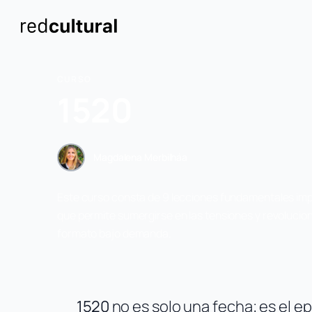
CURSO
1520
Magdalena Merbilháa
Este curso consta de 9 lecciones fundamentales imp
que permite sumergirse en las tensiones y revolucion
formato bajo demanda.
1520
no es solo una fecha; es el 