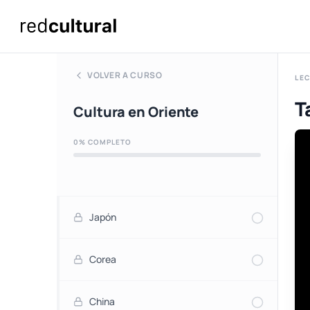
VOLVER A CURSO
LEC
T
Cultura en Oriente
0% COMPLETO
Japón
Corea
China