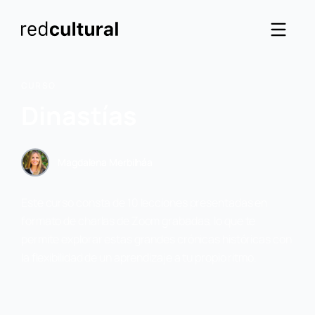
CURSO
Dinastías
Magdalena Merbilháa
Este curso consta de 10 lecciones presentadas en
formato de charlas de Zoom grabadas, lo que te
permite explorar estas grandes crónicas históricas con
la flexibilidad de un aprendizaje a tu propio ritmo.