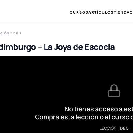
CURSOS
ARTÍCULOS
TIENDA
C
CIÓN 1 DE 5
dimburgo – La Joya de Escocia
No tienes acceso a est
Compra esta lección o el curso 
LECCIÓN 1 DE 5