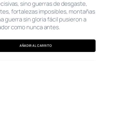
cisivas, sino guerras de desgaste,
tes, fortalezas imposibles, montañas
 guerra sin gloria fácil pusieron a
ador como nunca antes.
AÑADIR AL CARRITO
OK
TIENDA
E
TÉRMINOS Y CONDICIONES
RAM