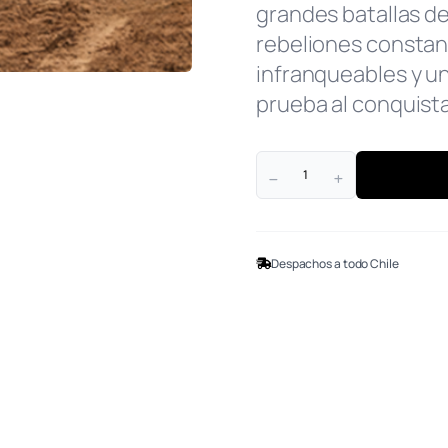
grandes batallas de
rebeliones constan
infranqueables y una
prueba al conquist
Despachos a todo Chile
NOSOTROS
FACEBO
ARTÍCULOS
YOUTUB
CURSOS
INSTAG