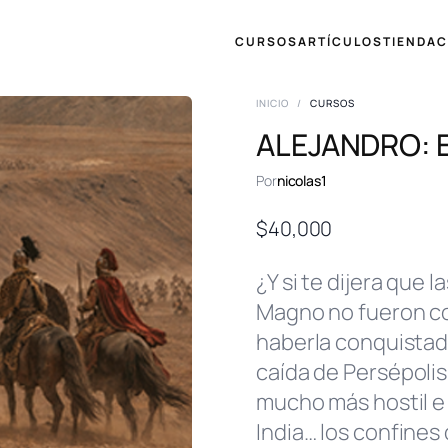
CURSOS
ARTÍCULOS
TIENDA
C
INICIO
/
CURSOS
ALEJANDRO: E
Por
nicolas1
$
40,000
¿Y si te dijera que
Magno no fueron co
haberla conquistado
caída de Persépolis
mucho más hostil e 
India… los confines