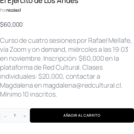
El Ejército de Los Andes
Por
nicolas1
$
60,000
Curso de cuatro sesiones por Rafael Mellafe,
vía Zoom y on demand, miércoles a las 19:03
en noviembre. Inscripción: $60,000 en la
plataforma de Red Cultural. Clases
individuales: $20,000, contactar a
Magdalena en magdalena@redcultural.cl.
Mínimo 10 inscritos.
AÑADIR AL CARRITO