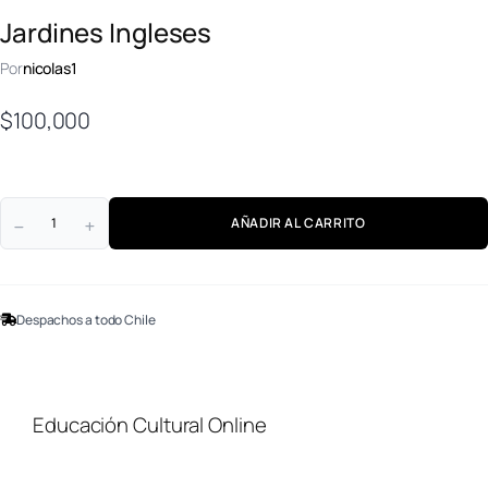
Jardines Ingleses
Por
nicolas1
$
100,000
AÑADIR AL CARRITO
Despachos a todo Chile
Educación Cultural Online
NOSOTROS
FACEBOOK
TIENDA