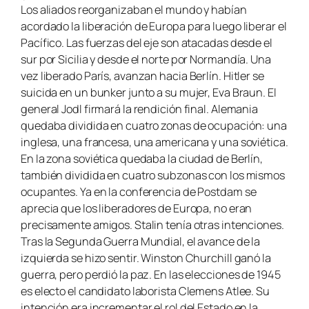
Los aliados reorganizaban el mundo y habían
acordado la liberación de Europa para luego liberar el
Pacífico. Las fuerzas del eje son atacadas desde el
sur por Sicilia y desde el norte por Normandía. Una
vez liberado París, avanzan hacia Berlín. Hitler se
suicida en un bunker junto a su mujer, Eva Braun. El
general Jodl firmará la rendición final. Alemania
quedaba dividida en cuatro zonas de ocupación: una
inglesa, una francesa, una americana y una soviética.
En la zona soviética quedaba la ciudad de Berlín,
también dividida en cuatro subzonas con los mismos
ocupantes. Ya en la conferencia de Postdam se
aprecia que los liberadores de Europa, no eran
precisamente amigos. Stalin tenía otras intenciones.
Tras la Segunda Guerra Mundial, el avance de la
izquierda se hizo sentir. Winston Churchill ganó la
guerra, pero perdió la paz. En las elecciones de 1945
es electo el candidato laborista Clemens Atlee. Su
intención era incrementar el rol del Estado en la