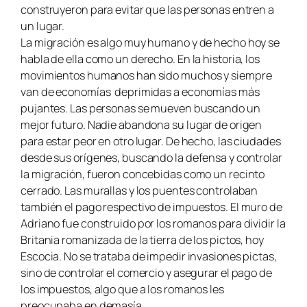
construyeron para evitar que las personas entren a
un lugar.
La migración es algo muy humano y de hecho hoy se
habla de ella como un derecho. En la historia, los
movimientos humanos han sido muchos y siempre
van de economías deprimidas a economías más
pujantes. Las personas se mueven buscando un
mejor futuro. Nadie abandona su lugar de origen
para estar peor en otro lugar. De hecho, las ciudades
desde sus orígenes, buscando la defensa y controlar
la migración, fueron concebidas como un recinto
cerrado. Las murallas y los puentes controlaban
también el pago respectivo de impuestos. El muro de
Adriano fue construido por los romanos para dividir la
Britania romanizada de la tierra de los pictos, hoy
Escocia. No se trataba de impedir invasiones pictas,
sino de controlar el comercio y asegurar el pago de
los impuestos, algo que a los romanos les
preocupaba en demasía.