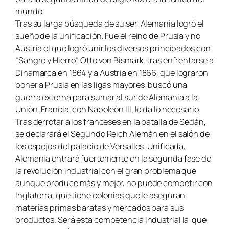
mundo.
Tras su larga búsqueda de su ser, Alemania logró el
sueño de la unificación. Fue el reino de Prusia y no
Austria el que logró unir los diversos principados con
“Sangre y Hierro”. Otto von Bismark, tras enfrentarse a
Dinamarca en 1864 y a Austria en 1866, que lograron
poner a Prusia en las ligas mayores, buscó una
guerra externa para sumar al sur de Alemania a la
Unión. Francia, con Napoleón III, le da lo necesario.
Tras derrotar a los franceses en la batalla de Sedán,
se declarará el Segundo Reich Alemán en el salón de
los espejos del palacio de Versalles. Unificada,
Alemania entrará fuertemente en la segunda fase de
la revolución industrial con el gran problema que
aunque produce más y mejor, no puede competir con
Inglaterra, que tiene colonias que le aseguran
materias primas baratas y mercados para sus
productos. Será esta competencia industrial la que