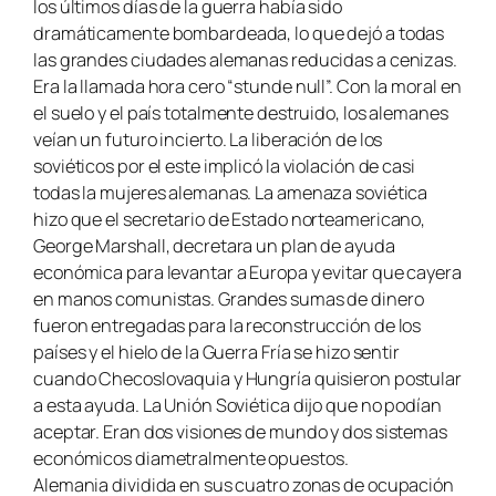
los últimos días de la guerra había sido
dramáticamente bombardeada, lo que dejó a todas
las grandes ciudades alemanas reducidas a cenizas.
Era la llamada hora cero “stunde null”. Con la moral en
el suelo y el país totalmente destruido, los alemanes
veían un futuro incierto. La liberación de los
soviéticos por el este implicó la violación de casi
todas la mujeres alemanas. La amenaza soviética
hizo que el secretario de Estado norteamericano,
George Marshall, decretara un plan de ayuda
económica para levantar a Europa y evitar que cayera
en manos comunistas. Grandes sumas de dinero
fueron entregadas para la reconstrucción de los
países y el hielo de la Guerra Fría se hizo sentir
cuando Checoslovaquia y Hungría quisieron postular
a esta ayuda. La Unión Soviética dijo que no podían
aceptar. Eran dos visiones de mundo y dos sistemas
económicos diametralmente opuestos.
Alemania dividida en sus cuatro zonas de ocupación