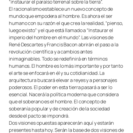
“instaurar el paraíso terrenal sobre la tierra”.
El racionalismo establece un nuevo concepto de
mundo que empodera al hombre. Es ahora el ser
humano con su razón el que crea la realidad, “pienso,
luego existo” y el que está llamado a “Instaurar el
imperio del hombre en el mundo”. Las visiones de
René Descartes y Francis Bacon abrirán el paso a la
revolución científica y a cambios antes
inimaginables. Todo se redefinirá en términos
humanos. El hombre es lo más importante y por tanto
el arte se enfocará en él y su cotidianidad. La
arquitectura buscará elevar a reyes y a personajes
poderosos. El poder en esta tierra pasará a ser lo
esencial. Nacerá la política moderna que considera
que el soberano es el hombre. El concepto de
soberanía popular y de creación de la sociedad
desde el pacto se impondrá.
Dos visiones opuestas aparecerán aquí y estarán
presentes hasta hoy. Serán la base de dos visiones de