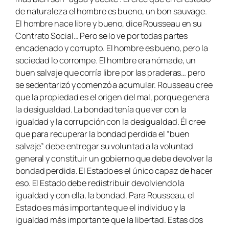
de naturaleza el hombre es bueno, un bon sauvage.
El hombre nace libre y bueno, dice Rousseau en su
Contrato Social… Pero se lo ve por todas partes
encadenado y corrupto. El hombre es bueno, pero la
sociedad lo corrompe. El hombre era nómade, un
buen salvaje que corría libre por las praderas… pero
se sedentarizó y comenzó a acumular. Rousseau cree
que la propiedad es el origen del mal, porque genera
la desigualdad. La bondad tenía que ver con la
igualdad y la corrupción con la desigualdad. Él cree
que para recuperar la bondad perdida el “buen
salvaje” debe entregar su voluntad a la voluntad
general y constituir un gobierno que debe devolver la
bondad perdida. El Estado es el único capaz de hacer
eso. El Estado debe redistribuir devolviendo la
igualdad y con ella, la bondad. Para Rousseau, el
Estado es más importante que el individuo y la
igualdad más importante que la libertad. Estas dos