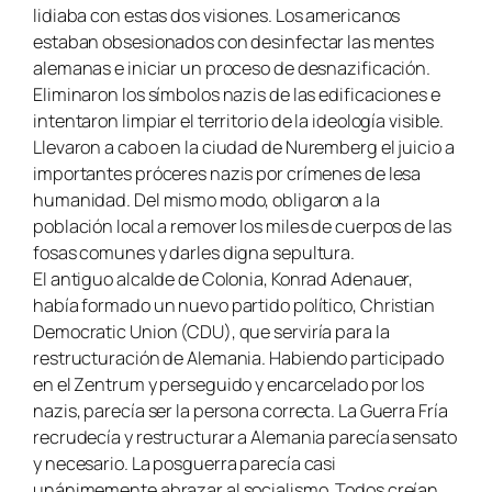
lidiaba con estas dos visiones. Los americanos
estaban obsesionados con desinfectar las mentes
alemanas e iniciar un proceso de desnazificación.
Eliminaron los símbolos nazis de las edificaciones e
intentaron limpiar el territorio de la ideología visible.
Llevaron a cabo en la ciudad de Nuremberg el juicio a
importantes próceres nazis por crímenes de lesa
humanidad. Del mismo modo, obligaron a la
población local a remover los miles de cuerpos de las
fosas comunes y darles digna sepultura.
El antiguo alcalde de Colonia, Konrad Adenauer,
había formado un nuevo partido político, Christian
Democratic Union (CDU), que serviría para la
restructuración de Alemania. Habiendo participado
en el Zentrum y perseguido y encarcelado por los
nazis, parecía ser la persona correcta. La Guerra Fría
recrudecía y restructurar a Alemania parecía sensato
y necesario. La posguerra parecía casi
unánimemente abrazar al socialismo. Todos creían