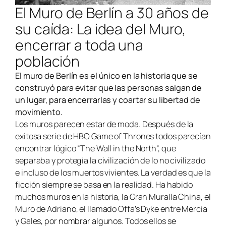
El Muro de Berlín a 30 años de
su caída: La idea del Muro,
encerrar a toda una
población
El muro de Berlín es el único en la historia que se
construyó para evitar que las personas salgan de
un lugar, para encerrarlas y coartar su libertad de
movimiento.
Los muros parecen estar de moda. Después de la
exitosa serie de HBO Game of Thrones todos parecían
encontrar lógico “The Wall in the North”, que
separaba y protegía la civilización de lo no civilizado
e incluso de los muertos vivientes. La verdad es que la
ficción siempre se basa en la realidad. Ha habido
muchos muros en la historia, la Gran Muralla China, el
Muro de Adriano, el llamado Offa’s Dyke entre Mercia
y Gales, por nombrar algunos. Todos ellos se