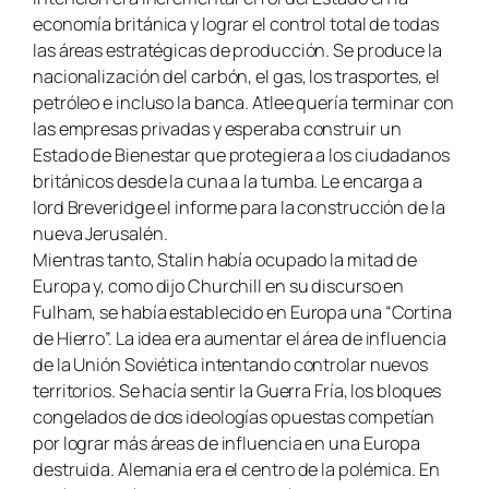
economía británica y lograr el control total de todas
las áreas estratégicas de producción. Se produce la
nacionalización del carbón, el gas, los trasportes, el
petróleo e incluso la banca. Atlee quería terminar con
las empresas privadas y esperaba construir un
Estado de Bienestar que protegiera a los ciudadanos
británicos desde la cuna a la tumba. Le encarga a
lord Breveridge el informe para la construcción de la
nueva Jerusalén.
Mientras tanto, Stalin había ocupado la mitad de
Europa y, como dijo Churchill en su discurso en
Fulham, se había establecido en Europa una “Cortina
de Hierro”. La idea era aumentar el área de influencia
de la Unión Soviética intentando controlar nuevos
territorios. Se hacía sentir la Guerra Fría, los bloques
congelados de dos ideologías opuestas competían
por lograr más áreas de influencia en una Europa
destruida. Alemania era el centro de la polémica. En