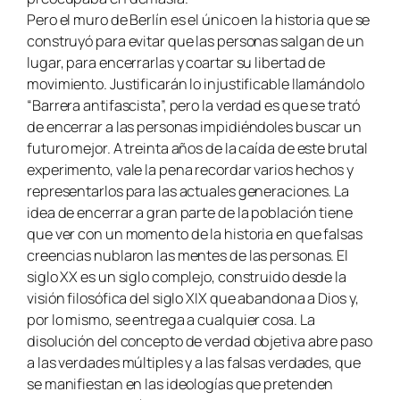
Pero el muro de Berlín es el único en la historia que se
construyó para evitar que las personas salgan de un
lugar, para encerrarlas y coartar su libertad de
movimiento. Justificarán lo injustificable llamándolo
“Barrera antifascista”, pero la verdad es que se trató
de encerrar a las personas impidiéndoles buscar un
futuro mejor. A treinta años de la caída de este brutal
experimento, vale la pena recordar varios hechos y
representarlos para las actuales generaciones. La
idea de encerrar a gran parte de la población tiene
que ver con un momento de la historia en que falsas
creencias nublaron las mentes de las personas. El
siglo XX es un siglo complejo, construido desde la
visión filosófica del siglo XIX que abandona a Dios y,
por lo mismo, se entrega a cualquier cosa. La
disolución del concepto de verdad objetiva abre paso
a las verdades múltiples y a las falsas verdades, que
se manifiestan en las ideologías que pretenden