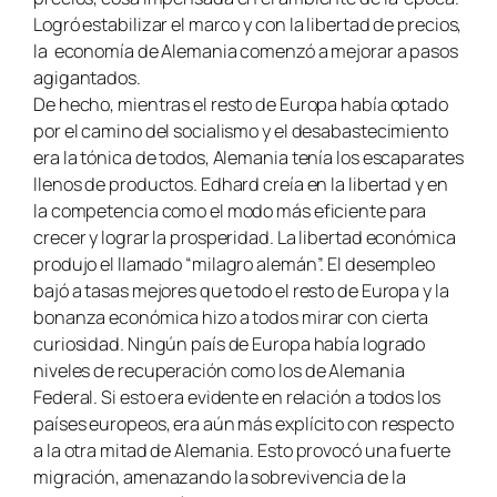
Logró estabilizar el marco y con la libertad de precios,
la economía de Alemania comenzó a mejorar a pasos
agigantados.
De hecho, mientras el resto de Europa había optado
por el camino del socialismo y el desabastecimiento
era la tónica de todos, Alemania tenía los escaparates
llenos de productos. Edhard creía en la libertad y en
la competencia como el modo más eficiente para
crecer y lograr la prosperidad. La libertad económica
produjo el llamado “milagro alemán”. El desempleo
bajó a tasas mejores que todo el resto de Europa y la
bonanza económica hizo a todos mirar con cierta
curiosidad. Ningún país de Europa había logrado
niveles de recuperación como los de Alemania
Federal. Si esto era evidente en relación a todos los
países europeos, era aún más explícito con respecto
a la otra mitad de Alemania. Esto provocó una fuerte
migración, amenazando la sobrevivencia de la