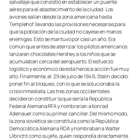
salvataje que consistió en establecer un puente
aéreo para el abastecimiento de la ciudad. Los
aviones salían desde la zona americana hasta
Templehof llevando las provisiones necesarias para
que la población de la ciudad no cayese en manos
enemigas. Esto se mantuvo por casi un año. Era
común que antes de aterrizar los pilotos americanos
lanzaran chocolates Hershey a los niños que se
acumulaban cerca del aeropuerto. El esfuerzo
logístico y económico de esta heroica acción fue muy
alto. Finalmente, el 29 de julio de 1949, Stalin decidió
poner fin al bloqueo, con lo que se solucionaba la
crisis inmediata. Las tres zonas occidentales
decidieron constituir la que sería la República
Federal Alemana RFA y nombrarían a Konrad
Adenauer como su primer canciller. Del mismo modo,
la zona soviética se constituía como la República
Democrática Alemana RDA y nombraban a Walter
Ulbricht como su jefe, quien respondía directamente