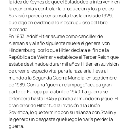
la idea de Keynes de que el Estado debía intervenir en
la economía y controlar la producción y los precios.
Su visión parecía ser sensata tras la crisis de 1929,
que dejó en evidencia lo inescrupuloso del libre
mercado.
En 1933, Adolf Hitler asume como canciller de
Alemania y al año siguiente muere el general von
Hindemburg, por lo que Hitler declara el fin de la
República de Weimar y establece el Tercer Reich que
estaba destinado a durar mil años. Hitler, en su visión
de crear el espacio vital para la raza aria, lleva al
mundo a la Segunda Guerra Mundial en septiembre
de 1939. Con una “guerra relámpago” ocupa gran
parte de Europa para abril de 1940. La guerra se
extenderá hasta 1945 y pondrá al mundo en jaque. El
gran error de Hitler fue la invasión a la Unión
Soviética, lo que terminó con su alianza con Stalin y
le generó un desgaste que luego le haría perder la
guerra.