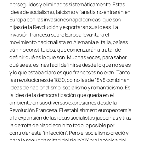
perseguidos y eliminados sistemáticamente. Estas
ideas de socialismo, laicismo y fanatismo entrarán en
Europa con las invasiones napoleónicas, que son
hijas de la Revolución y exportarán sus ideas. La
invasión francesa sobre Europa levantará el
movimiento nacionalista en Alemania e Italia, países
aún no constituidos, que comenzarán a tratar de
definir qué es lo que son. Muchas veces, para saber
qué se es, es más fácil definirse desde lo que no se es
y lo que estaba claro es que franceses no eran. Tanto
las revoluciones de 1830, como las de 1848 combinan
ideas de nacionalismo, socialismo y romanticismo. Es
la idea de la democratización que queda en el
ambiente en sus diversas expresiones desde la
Revolución Francesa. El establishment europeo temía
a la expansión de las ideas socialistas jacobinas y tras
la derrota de Napoleón hizo todo lo posible por
controlar esta “infección”. Pero el socialismo creció y
para la segunda mitad del siglo XIX era la tónica del