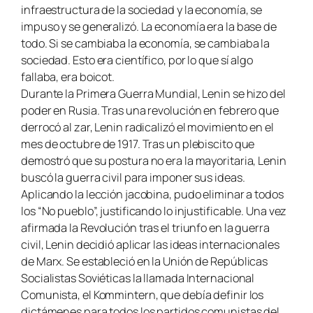
infraestructura de la sociedad y la economía, se
impuso y se generalizó. La economía era la base de
todo. Si se cambiaba la economía, se cambiaba la
sociedad. Esto era científico, por lo que sí algo
fallaba, era boicot.
Durante la Primera Guerra Mundial, Lenin se hizo del
poder en Rusia. Tras una revolución en febrero que
derrocó al zar, Lenin radicalizó el movimiento en el
mes de octubre de 1917. Tras un plebiscito que
demostró que su postura no era la mayoritaria, Lenin
buscó la guerra civil para imponer sus ideas.
Aplicando la lección jacobina, pudo eliminar a todos
los “No pueblo”, justificando lo injustificable. Una vez
afirmada la Revolución tras el triunfo en la guerra
civil, Lenin decidió aplicar las ideas internacionales
de Marx. Se estableció en la Unión de Repúblicas
Socialistas Soviéticas la llamada Internacional
Comunista, el Kommintern, que debía definir los
dictámenes para todos los partidos comunistas del