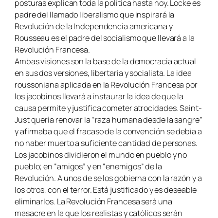
posturas explican toda la política hasta hoy. Locke es
padre del llamado liberalismo que inspirará la
Revolución de la Independencia americana y
Rousseau es el padre del socialismo que llevará a la
Revolución Francesa.
Ambas visiones son la base de la democracia actual
en sus dos versiones, libertaria y socialista. La idea
roussoniana aplicada en la Revolución Francesa por
los jacobinos llevará a instaurar la idea de que la
causa permite y justifica cometer atrocidades. Saint-
Just quería renovar la “raza humana desde la sangre”
y afirmaba que el fracaso de la convención se debía a
no haber muerto a suficiente cantidad de personas.
Los jacobinos dividieron el mundo en pueblo y no
pueblo; en “amigos” y en “enemigos” de la
Revolución. A unos de se los gobierna con la razón y a
los otros, con el terror. Está justificado y es deseable
eliminarlos. La Revolución Francesa será una
masacre en la que los realistas y católicos serán