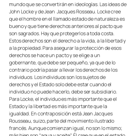
mundo que se convertirán en ideologías. Las ideas de
John Locke y de Jean Jacques Rosseau. Locke cree
que el hombre en el llamado estado de naturaleza es
bueno y que tiene derechos anteriores al pacto que
son sagrados. Hay que protegerlos a toda costa.
Estos derechos son el derecho a la vida, a la libertad y
a la propiedad. Para asegurar la protección de esos
derechos se hace un pacto y se elige a un
gobernante, que debe ser pequeño, ya que de lo
contrario podría pasar a llevar los derechos de los
individuos. Los individuos son los sujetos de
derechos y el Estado solo debe estar cuando el
individuo no puede hacerlo, debe ser subsidiario.
Para Locke, el individuo es más importante que el
Estado y la libertad es más importante que la
igualdad. En contraposición está Jean Jacques
Rousseau, suizo, parte del movimiento ilustrado
francés. Aunque comienzan igual, no son lo mismo;
más bien son “agua y aceite”. Él cree que en el estado