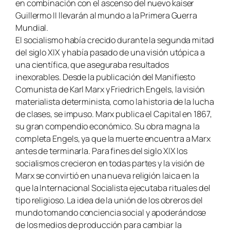
en combinación con el ascenso del nuevo kaiser
Guillermo II llevarán al mundo a la Primera Guerra
Mundial.
El socialismo había crecido durante la segunda mitad
del siglo XIX y había pasado de una visión utópica a
una científica, que aseguraba resultados
inexorables. Desde la publicación del Manifiesto
Comunista de Karl Marx y Friedrich Engels, la visión
materialista determinista, como la historia de la lucha
de clases, se impuso. Marx publica el Capital en 1867,
su gran compendio económico. Su obra magna la
completa Engels, ya que la muerte encuentra a Marx
antes de terminarla. Para fines del siglo XIX los
socialismos crecieron en todas partes y la visión de
Marx se convirtió en una nueva religión laica en la
que la Internacional Socialista ejecutaba rituales del
tipo religioso. La idea de la unión de los obreros del
mundo tomando conciencia social y apoderándose
de los medios de producción para cambiar la