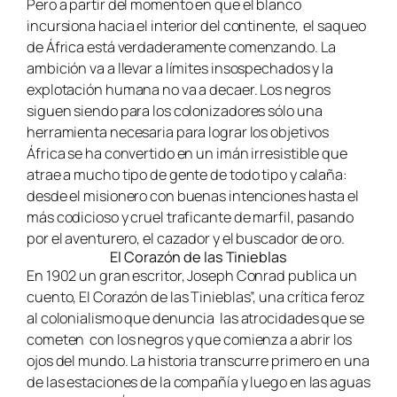
Pero a partir del momento en que el blanco
incursiona hacia el interior del continente, el saqueo
de África está verdaderamente comenzando. La
ambición va a llevar a límites insospechados y la
explotación humana no va a decaer. Los negros
siguen siendo para los colonizadores sólo una
herramienta necesaria para lograr los objetivos
África se ha convertido en un imán irresistible que
atrae a mucho tipo de gente de todo tipo y calaña:
desde el misionero con buenas intenciones hasta el
más codicioso y cruel traficante de marfil, pasando
por el aventurero, el cazador y el buscador de oro.
El Corazón de las Tinieblas
En 1902 un gran escritor, Joseph Conrad publica un
cuento, El Corazón de las Tinieblas”, una crítica feroz
al colonialismo que denuncia las atrocidades que se
cometen con los negros y que comienza a abrir los
ojos del mundo. La historia transcurre primero en una
de las estaciones de la compañía y luego en las aguas