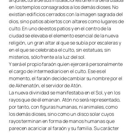
en los templos consagrados a los demás dioses. No
existían edificios cerrados con la imagen sagrada del
dios, sino patios abiertos con altares como lugares de
culto. En uno de estos patios y en el centro de la
ciudad se elevaba el elemento esencial de la nueva
religión, un gran altar al que se subía por escaleras y
en el que se celebraba el culto, sin estatuas, sin
misterios, sólo frente a la luz del sol.
Y será el propio faraón quien ejercerá personalmente
el cargo de intermediario en el culto. Ese es el
momento, el faraón decide cambiar su nombre por el
de Akhenatón, el servidor de Atón.
La nueva divinidad se manifestaba en el Sol, y en los
rayos que de él emanan. Atón no será representado,
por tanto, con figuras humanas, ni animales, como
los demás dioses, sino como un disco solar cuyos
rayos terminan en forma de manos humanas que
parecen acariciar al faraón y su familia. Su carácter