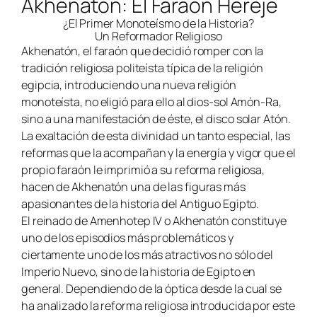
Akhenatón: El Faraón Hereje
¿El Primer Monoteísmo de la Historia?
Un Reformador Religioso
Akhenatón, el faraón que decidió romper con la
tradición religiosa politeísta típica de la religión
egipcia, introduciendo una nueva religión
monoteísta, no eligió para ello al dios-sol Amón-Ra,
sino a una manifestación de éste, el disco solar Atón.
La exaltación de esta divinidad un tanto especial, las
reformas que la acompañan y la energía y vigor que el
propio faraón le imprimió a su reforma religiosa,
hacen de Akhenatón una de las figuras más
apasionantes de la historia del Antiguo Egipto.
El reinado de Amenhotep IV o Akhenatón constituye
uno de los episodios más problemáticos y
ciertamente uno de los más atractivos no sólo del
Imperio Nuevo
, sino de la historia de Egipto en
general. Dependiendo de la óptica desde la cual se
ha analizado la reforma religiosa introducida por este