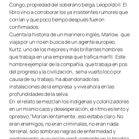
Congo, propiedad del soberano belga, Leopoldo II. El
libro vino a corroborar los ya insistentes rumores que
corrían y que poco tiempo después fueron
confirmados.
Cuenta la historia de un marinero inglés, Marlow, que
viaja por un río en busca de un agente europeo,
Kurtz, uno de los mejores y más brillantes hombres
que trabaja en una empresa que trafica marfil. Este
hombre ejemplar de la compañía, que trabaja en pos
del progreso y la civilización, se ha vuelto loco por
causa de su trabajo, ha abandonado las
instalaciones de la empresa y vive ahora en las
profundidades de la selva.
En el relato se mezclan los indígenas y colonizadores
en un mismo caos y desesperación, el ritmo es lento y
opresivo;”Morían lentamente…eso estaba claro. No
eran enemigos, no eran criminales, no eran nada
terrenal, solo sombras negras de enfermedad y
agotamiento que yacían confusamente en la tiniebla