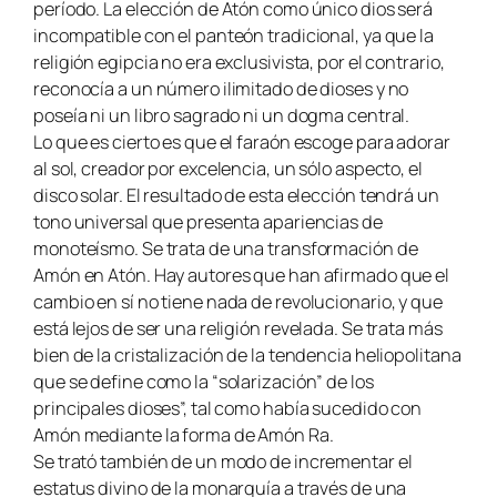
período. La elección de Atón como único dios será
incompatible con el panteón tradicional, ya que la
religión egipcia no era exclusivista, por el contrario,
reconocía a un número ilimitado de dioses y no
poseía ni un libro sagrado ni un dogma central.
Lo que es cierto es que el faraón escoge para adorar
al sol, creador por excelencia, un sólo aspecto, el
disco solar. El resultado de esta elección tendrá un
tono universal que presenta apariencias de
monoteísmo. Se trata de una transformación de
Amón en Atón. Hay autores que han afirmado que el
cambio en sí no tiene nada de revolucionario, y que
está lejos de ser una religión revelada. Se trata más
bien de la cristalización de la tendencia heliopolitana
que se define como la “solarización” de los
principales dioses”, tal como había sucedido con
Amón mediante la forma de Amón Ra.
Se trató también de un modo de incrementar el
estatus divino de la monarquía a través de una