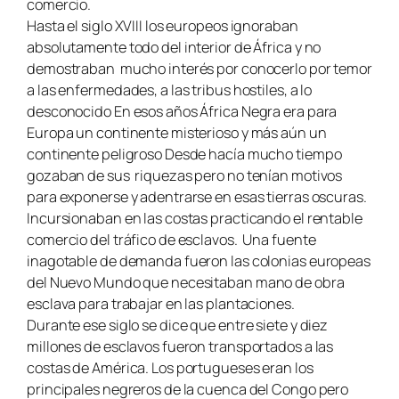
comercio.
Hasta el siglo XVIII los europeos ignoraban
absolutamente todo del interior de África y no
demostraban mucho interés por conocerlo por temor
a las enfermedades, a las tribus hostiles, a lo
desconocido En esos años África Negra era para
Europa un continente misterioso y más aún un
continente peligroso Desde hacía mucho tiempo
gozaban de sus riquezas pero no tenían motivos
para exponerse y adentrarse en esas tierras oscuras.
Incursionaban en las costas practicando el rentable
comercio del tráfico de esclavos. Una fuente
inagotable de demanda fueron las colonias europeas
del Nuevo Mundo que necesitaban mano de obra
esclava para trabajar en las plantaciones.
Durante ese siglo se dice que entre siete y diez
millones de esclavos fueron transportados a las
costas de América. Los portugueses eran los
principales negreros de la cuenca del Congo pero