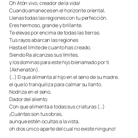
Oh Atón vivo, creador de la vida!
Cuando amaneces en el horizonte oriental,
Llenas todas las regiones con tu perfección.
Eres hermoso, grande y brillante.
Te elevas por encima de todas las tierras.
Tus rayos abarcan las regiones
Hasta el límite de cuanto has creado.
Siendo Ra alcanzas sus límites,
y los dominas para este hijo bienamado por ti
(Akhenatón).
(…) El que alimenta al hijo en el seno de su madre,
el que lo tranquiliza para calmar su llanto.
Nodriza en el seno,
Dador del aliento
Con que alimenta a todas sus criaturas (…)
¡Cuántas son tus obras,
aunque estén ocultas a la vista,
oh dios único aparte del cual no existe ninguno!