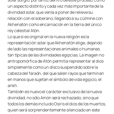
un aspecto distinto y cada vez más importante de la
divinidad solar, que venía a poner de relieve su
relación con el soberano, llegando a su cúlmine con
Akhenatón como encarnación en la tierra del único
rey celestial Atón.
Lo que si es original en la nueva religión es la
representación solar que Akhenatón elige, dejando
de lado las representaciones animales o humanas
tan típicas de las divinidades egipcias. La imagen no
antropomórfica de Atón permitía representar al dios
simplemente como un disco suspendido sobre la
cabeza del faraón, del que salen rayos que terminan
en manos que sujetan el símbolo de vida egipcio, el
ankh.
También es nuevo el carácter exclusivo de la nueva
divinidad, no sólo Amón será rechazado, sino que
todos los demás incluido Osiris el dios de los muertos,
quien será sorprendentemente silenciado en este