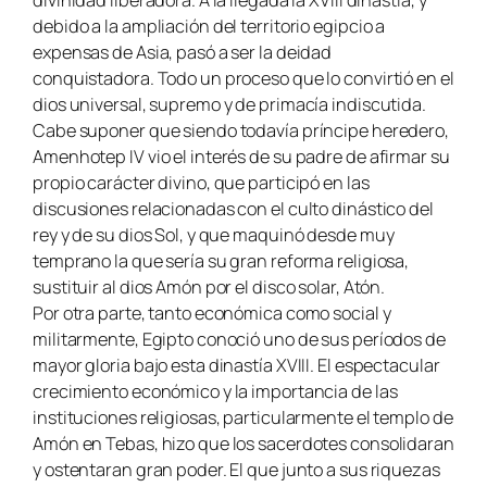
debido a la ampliación del territorio egipcio a
expensas de Asia, pasó a ser la deidad
conquistadora. Todo un proceso que lo convirtió en el
dios universal, supremo y de primacía indiscutida.
Cabe suponer que siendo todavía príncipe heredero,
Amenhotep IV vio el interés de su padre de afirmar su
propio carácter divino, que participó en las
discusiones relacionadas con el culto dinástico del
rey y de su dios Sol, y que maquinó desde muy
temprano la que sería su gran reforma religiosa,
sustituir al dios Amón por el disco solar, Atón.
Por otra parte, tanto económica como social y
militarmente, Egipto conoció uno de sus períodos de
mayor gloria bajo esta dinastía XVIII. El espectacular
crecimiento económico y la importancia de las
instituciones religiosas, particularmente el templo de
Amón en Tebas, hizo que los sacerdotes consolidaran
y ostentaran gran poder. El que junto a sus riquezas