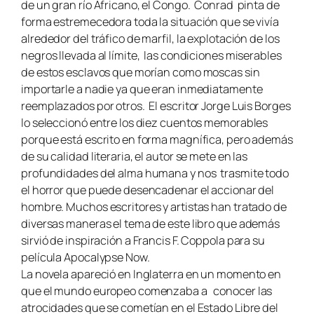
de un gran río Áfricano, el Congo. Conrad pinta de
forma estremecedora toda la situación que se vivía
alrededor del tráfico de marfil, la explotación de los
negros llevada al límite, las condiciones miserables
de estos esclavos que morían como moscas sin
importarle a nadie ya que eran inmediatamente
reemplazados por otros. El escritor Jorge Luis Borges
lo seleccionó entre los diez cuentos memorables
porque está escrito en forma magnífica, pero además
de su calidad literaria, el autor se mete en las
profundidades del alma humana y nos trasmite todo
el horror que puede desencadenar el accionar del
hombre. Muchos escritores y artistas han tratado de
diversas maneras el tema de este libro que además
sirvió de inspiración a Francis F. Coppola para su
película Apocalypse Now.
La novela apareció en Inglaterra en un momento en
que el mundo europeo comenzaba a conocer las
atrocidades que se cometían en el Estado Libre del