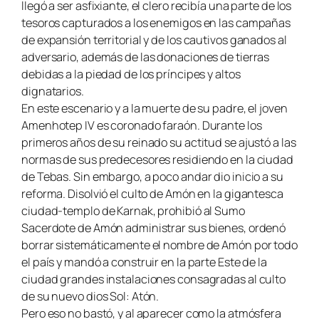
llegó a ser asfixiante, el clero recibía una parte de los
tesoros capturados a los enemigos en las campañas
de expansión territorial y de los cautivos ganados al
adversario, además de las donaciones de tierras
debidas a la piedad de los príncipes y altos
dignatarios.
En este escenario y a la muerte de su padre, el joven
Amenhotep IV es coronado faraón. Durante los
primeros años de su reinado su actitud se ajustó a las
normas de sus predecesores residiendo en la ciudad
de Tebas. Sin embargo, a poco andar dio inicio a su
reforma. Disolvió el culto de Amón en la gigantesca
ciudad-templo de Karnak, prohibió al Sumo
Sacerdote de Amón administrar sus bienes, ordenó
borrar sistemáticamente el nombre de Amón por todo
el país y mandó a construir en la parte Este de la
ciudad grandes instalaciones consagradas al culto
de su nuevo dios Sol: Atón.
Pero eso no bastó, y al aparecer como la atmósfera