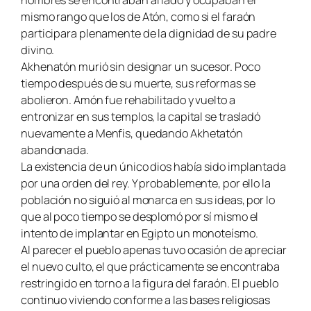
mismo rango que los de Atón, como si el faraón
participara plenamente de la dignidad de su padre
divino.
Akhenatón murió sin designar un sucesor. Poco
tiempo después de su muerte, sus reformas se
abolieron. Amón fue rehabilitado y vuelto a
entronizar en sus templos, la capital se trasladó
nuevamente a Menfis, quedando Akhetatón
abandonada.
La existencia de un único dios había sido implantada
por una orden del rey. Y probablemente, por ello la
población no siguió al monarca en sus ideas, por lo
que al poco tiempo se desplomó por sí mismo el
intento de implantar en Egipto un monoteísmo.
Al parecer el pueblo apenas tuvo ocasión de apreciar
el nuevo culto, el que prácticamente se encontraba
restringido en torno a la figura del faraón. El pueblo
continuo viviendo conforme a las bases religiosas