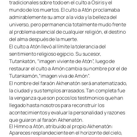
tradicionales sobre todo en el culto a Osiris y el
mundo de los muertos. El culto a Atón proclamaba
admirablemente su amor a la vida y la belleza del
universo, pero permanencia totalmente mudo frente
al problema esencial de cualquier religión, el destino
del alma después de la muerte.
El culto a Atón llevó al límite la tolerancia del
sentimiento religioso egipcio. Su sucesor,
Tutankatón, “imagen viviente de Atón”, luego de
restaurar el culto a Amón cambia su nombre por el de
Tutankamón,“imagen viva de Amón”.
El nombre del faraón Akhenatón será anatematizado,
la ciudad y sus templos arrasados. Tan completa fue
la venganza que son pocos los testimonios que han
llegado hasta nosotros para reconstruir los
acontecimientos y evaluar la personalidad y razones
que guiaron al faraón Akhenatón.
El Himno a Atón, atribuido al propio Akhenatón:
Apareces resplandeciente en el horizonte del cielo,