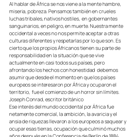
Al hablar de África se nos viene a la mente hambre,
miseria, pobreza. Pensamos también en crueles
luchas tribales, nativos hostiles, en gobernantes
sanguinarios, en peligro, en muerte. Nuestra mente
occidental a veces no nos permite aceptar a otras
culturas diferentes y respetarlas por lo que son. Es
cierto que los propios Áfricanos tienen su parte de
responsabilidad en la situación que se vive
actualmente en casi todos sus países, pero
afrontando los hechos con honestidad debemos
asumir que desde el momento en que los países
europeos se interesaron por África y ocuparon el
territorio, fue el comienzo de un horror sin límites.
Joseph Conrad, escritor británico
Ese interés del mundo occidental por África fue
netamente comercial, la ambición, la avaricia y el
ansia de riquezas llevaron a los europeos a saquear y
ocupar esas tierras, ocupación que culminó muchos
años después en la Conferencia de Berlín de 1884