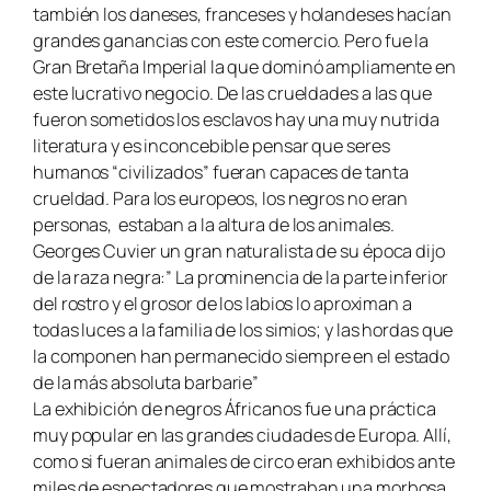
también los daneses, franceses y holandeses hacían
grandes ganancias con este comercio. Pero fue la
Gran Bretaña Imperial la que dominó ampliamente en
este lucrativo negocio. De las crueldades a las que
fueron sometidos los esclavos hay una muy nutrida
literatura y es inconcebible pensar que seres
humanos “civilizados” fueran capaces de tanta
crueldad. Para los europeos, los negros no eran
personas, estaban a la altura de los animales.
Georges Cuvier un gran naturalista de su época dijo
de la raza negra:” La prominencia de la parte inferior
del rostro y el grosor de los labios lo aproximan a
todas luces a la familia de los simios; y las hordas que
la componen han permanecido siempre en el estado
de la más absoluta barbarie”
La exhibición de negros Áfricanos fue una práctica
muy popular en las grandes ciudades de Europa. Allí,
como si fueran animales de circo eran exhibidos ante
miles de espectadores que mostraban una morbosa