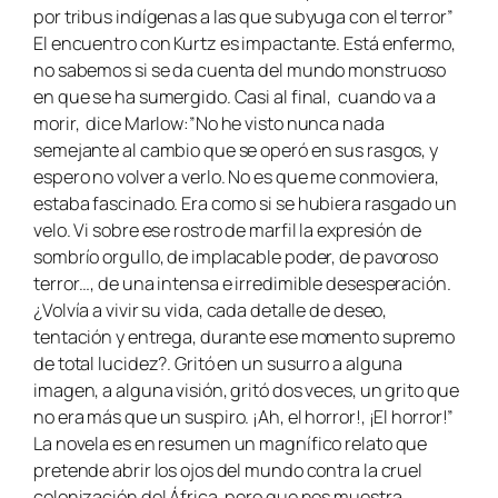
por tribus indígenas a las que subyuga con el terror”
El encuentro con Kurtz es impactante. Está enfermo,
no sabemos si se da cuenta del mundo monstruoso
en que se ha sumergido. Casi al final, cuando va a
morir, dice Marlow:”No he visto nunca nada
semejante al cambio que se operó en sus rasgos, y
espero no volver a verlo. No es que me conmoviera,
estaba fascinado. Era como si se hubiera rasgado un
velo. Vi sobre ese rostro de marfil la expresión de
sombrío orgullo, de implacable poder, de pavoroso
terror…, de una intensa e irredimible desesperación.
¿Volvía a vivir su vida, cada detalle de deseo,
tentación y entrega, durante ese momento supremo
de total lucidez?. Gritó en un susurro a alguna
imagen, a alguna visión, gritó dos veces, un grito que
no era más que un suspiro. ¡Ah, el horror!, ¡El horror!”
La novela es en resumen un magnífico relato que
pretende abrir los ojos del mundo contra la cruel
colonización del África, pero que nos muestra