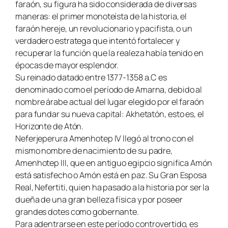
faraón, su figura ha sido considerada de diversas
maneras: el primer monoteísta de la historia, el
faraón hereje, un revolucionario y pacifista, o un
verdadero estratega que intentó fortalecer y
recuperar la función que la realeza había tenido en
épocas de mayor esplendor.
Su reinado datado entre 1377-1358 a.C es
denominado como el período de Amarna, debido al
nombre árabe actual del lugar elegido por el faraón
para fundar su nueva capital: Akhetatón, esto es, el
Horizonte de Atón.
Neferjeperura Amenhotep IV llegó al trono con el
mismo nombre de nacimiento de su padre,
Amenhotep III, que en antiguo egipcio significa Amón
está satisfecho o Amón está en paz. Su Gran Esposa
Real, Nefertiti, quien ha pasado a la historia por ser la
dueña de una gran belleza física y por poseer
grandes dotes como gobernante.
Para adentrarse en este período controvertido, es