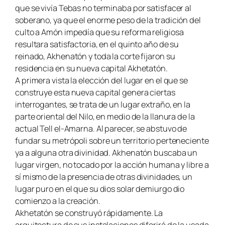
que se vivía Tebas no terminaba por satisfacer al
soberano, ya que el enorme peso de la tradición del
culto a Amón impedía que su reforma religiosa
resultara satisfactoria, en el quinto año de su
reinado, Akhenatón y toda la corte fijaron su
residencia en su nueva capital Akhetatón.
A primera vista la elección del lugar en el que se
construye esta nueva capital genera ciertas
interrogantes, se trata de un lugar extraño, en la
parte oriental del Nilo, en medio de la llanura de la
actual Tell el-Amarna. Al parecer, se abstuvo de
fundar su metrópoli sobre un territorio perteneciente
ya a alguna otra divinidad. Akhenatón buscaba un
lugar virgen, no tocado por la acción humana y libre a
sí mismo de la presencia de otras divinidades, un
lugar puro en el que su dios solar demiurgo dio
comienzo a la creación.
Akhetatón se construyó rápidamente. La
arquitectura de sus instalaciones diferirá de la usada