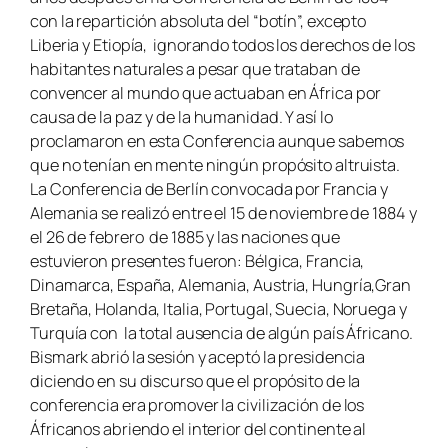
con la repartición absoluta del “botín”, excepto
Liberia y Etiopía, ignorando todos los derechos de los
habitantes naturales a pesar que trataban de
convencer al mundo que actuaban en África por
causa de la paz y de la humanidad. Y así lo
proclamaron en esta Conferencia aunque sabemos
que no tenían en mente ningún propósito altruista.
La Conferencia de Berlín convocada por Francia y
Alemania se realizó entre el 15 de noviembre de 1884 y
el 26 de febrero de 1885 y las naciones que
estuvieron presentes fueron: Bélgica, Francia,
Dinamarca, España, Alemania, Austria, Hungría,Gran
Bretaña, Holanda, Italia, Portugal, Suecia, Noruega y
Turquía con la total ausencia de algún país Áfricano.
Bismark abrió la sesión y aceptó la presidencia
diciendo en su discurso que el propósito de la
conferencia era promover la civilización de los
Áfricanos abriendo el interior del continente al