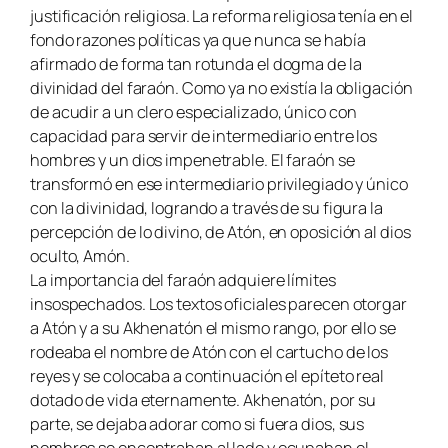
justificación religiosa. La reforma religiosa tenía en el
fondo razones políticas ya que nunca se había
afirmado de forma tan rotunda el dogma de la
divinidad del faraón. Como ya no existía la obligación
de acudir a un clero especializado, único con
capacidad para servir de intermediario entre los
hombres y un dios impenetrable. El faraón se
transformó en ese intermediario privilegiado y único
con la divinidad, logrando a través de su figura la
percepción de lo divino, de Atón, en oposición al dios
oculto, Amón.
La importancia del faraón adquiere límites
insospechados. Los textos oficiales parecen otorgar
a Atón y a su Akhenatón el mismo rango, por ello se
rodeaba el nombre de Atón con el cartucho de los
reyes y se colocaba a continuación el epíteto real
dotado de vida eternamente. Akhenatón, por su
parte, se dejaba adorar como si fuera dios, sus
nombres se encontraban al lado y ocupaban el