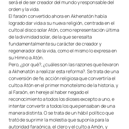
será el de ser creador del mundo y responsable del
orden y la vida.
El faraón convertido ahora en Akhenatón había
logrado dar vida a su nueva religión, centrada en el
culto al disco solar Atón, como representación última
de la divinidad solar, de la que se resalta
fundamentalmente su carácter de creador y
regenerador de la vida, como el mismo lo expresa en
su Himno a Atón.
Pero, ¿por qué?, ¿cuáles son las razones que llevaron
a Akhenatón a realizar esta reforma?. Se trata de una
conversión de fe, acción religiosa que convertiría el
culto a Atón en el primer monoteísmo de la historia, y
al Faraón, en hereje al haber negado el
reconocimiento a todos los dioses excepto a uno, e
intentar convertir a todos los que pensaban de una
manera distinta. O se trata de un hábil político que
trató de suprimir la molestia que suponía para la
autoridad faraónica, el clero y el culto a Amón, y