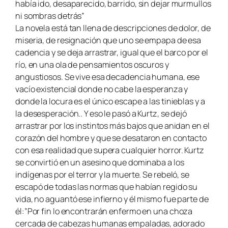
había ido, desaparecido, barrido, sin dejar murmullos
ni sombras detrás”
La novela está tan llena de descripciones de dolor, de
miseria, de resignación que uno se empapa de esa
cadencia y se deja arrastrar, igual que el barco por el
río, en una ola de pensamientos oscuros y
angustiosos. Se vive esa decadencia humana, ese
vacío existencial donde no cabe la esperanza y
donde la locura es el único escape a las tinieblas y a
la desesperación.. Y eso le pasó a Kurtz, se dejó
arrastrar por los instintos más bajos que anidan en el
corazón del hombre y que se desataron en contacto
con esa realidad que supera cualquier horror. Kurtz
se convirtió en un asesino que dominaba a los
indígenas por el terror y la muerte. Se rebeló, se
escapó de todas las normas que habían regido su
vida, no aguantó ese infierno y él mismo fue parte de
él:”Por fin lo encontrarán enfermo en una choza
cercada de cabezas humanas empaladas, adorado