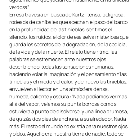
verdosa”
En esa travesía en busca de Kurtz, tensa, peligrosa,
rodeada de caníbales que acechan el paso del barco
en la profundidad de las tinieblas, sentimos el
silencio, los ruidos, el olor de esa selva misteriosa que
guarda los secretos de la degradación, de la codicia,
de la vida y de la muerte. El relato tiene ritmo, las
palabras se estremecen ante nuestros ojos
describiendo todas las sensaciones humanas,
haciendo volar la imaginación y el pensamiento Y las
tinieblas y el miedo y el calor, y de nuevo las tinieblas,
envuelven al lector en una atmósfera densa,
húmeda, caliente y oscura.:”Nada podíamos ver mas
allá del vapor; veíamos su punta borrosa como si
estuviera a punto de disolverse, y una línea brumosa,
de quizás dos pies de anchura, a su alrededor. Nada
más. El resto del mundo no existía para nuestros ojos
y oídos. Aquello era nuestra tierra de nadie, todo se