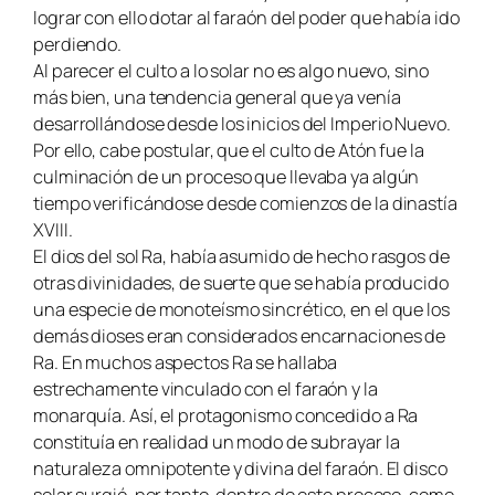
lograr con ello dotar al faraón del poder que había ido
perdiendo.
Al parecer el culto a lo solar no es algo nuevo, sino
más bien, una tendencia general que ya venía
desarrollándose desde los inicios del Imperio Nuevo.
Por ello, cabe postular, que el culto de Atón fue la
culminación de un proceso que llevaba ya algún
tiempo verificándose desde comienzos de la dinastía
XVIII.
El dios del sol Ra, había asumido de hecho rasgos de
otras divinidades, de suerte que se había producido
una especie de monoteísmo sincrético, en el que los
demás dioses eran considerados encarnaciones de
Ra. En muchos aspectos Ra se hallaba
estrechamente vinculado con el faraón y la
monarquía. Así, el protagonismo concedido a Ra
constituía en realidad un modo de subrayar la
naturaleza omnipotente y divina del faraón. El disco
solar surgió, por tanto, dentro de este proceso, como