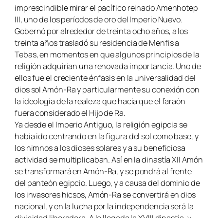
imprescindible mirar el pacífico reinado Amenhotep
III, uno de los períodos de oro del Imperio Nuevo.
Gobernó por alrededor de treinta ocho años, a los
treinta años trasladó su residencia de Menfis a
Tebas, en momentos en que algunos principios de la
religión adquirían una renovada importancia. Uno de
ellos fue el creciente énfasis en la universalidad del
dios sol Amón-Ra y particularmente su conexión con
la ideología de la realeza que hacia que el faraón
fuera considerado el Hijo de Ra.
Ya desde el Imperio Antiguo, la religión egipcia se
había ido centrando en la figura del sol como base, y
los himnos a los dioses solares y a su beneficiosa
actividad se multiplicaban. Así en la dinastía XII Amón
se transformará en Amón-Ra, y se pondrá al frente
del panteón egipcio. Luego, y a causa del dominio de
los invasores hicsos, Amón-Ra se convertirá en dios
nacional, y en la lucha por la independencia será la
divinidad liberadora. A la llegada la XVIII dinastía, y