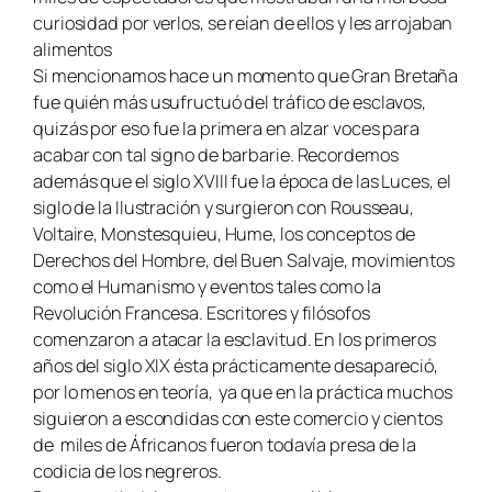
curiosidad por verlos, se reían de ellos y les arrojaban
alimentos
Si mencionamos hace un momento que Gran Bretaña
fue quién más usufructuó del tráfico de esclavos,
quizás por eso fue la primera en alzar voces para
acabar con tal signo de barbarie. Recordemos
además que el siglo XVIII fue la época de las Luces, el
siglo de la Ilustración y surgieron con Rousseau,
Voltaire, Monstesquieu, Hume, los conceptos de
Derechos del Hombre, del Buen Salvaje, movimientos
como el Humanismo y eventos tales como la
Revolución Francesa. Escritores y filósofos
comenzaron a atacar la esclavitud. En los primeros
años del siglo XIX ésta prácticamente desapareció,
por lo menos en teoría, ya que en la práctica muchos
siguieron a escondidas con este comercio y cientos
de miles de Áfricanos fueron todavía presa de la
codicia de los negreros.