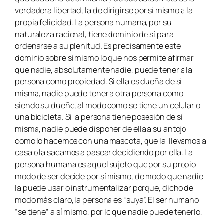
verdadera libertad, la de dirigirse por sí mismo a la
propia felicidad. La persona humana, por su
naturaleza racional, tiene dominio de sí para
ordenarse a su plenitud. Es precisamente este
dominio sobre sí mismo lo que nos permite afirmar
que nadie, absolutamente nadie, puede tener a la
persona como propiedad. Si ella es dueña de sí
misma, nadie puede tener a otra persona como
siendo su dueño, al modo como se tiene un celular o
una bicicleta. Si la persona tiene posesión de sí
misma, nadie puede disponer de ella a su antojo
como lo hacemos con una mascota, que la llevamos a
casa o la sacamos a pasear decidiendo por ella. La
persona humana es aquel sujeto que por su propio
modo de ser decide por sí mismo, de modo que nadie
la puede usar o instrumentalizar porque, dicho de
modo más claro, la persona es “suya”. El ser humano
“se tiene” a sí mismo, por lo que nadie puede tenerlo,