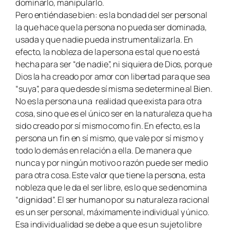
dominarlo, manipularlo.
Pero entiéndase bien: es la bondad del ser personal
la que hace que la persona no pueda ser dominada,
usada y que nadie pueda instrumentalizarla. En
efecto, la nobleza de la persona es tal que no está
hecha para ser “de nadie”, ni siquiera de Dios, porque
Dios la ha creado por amor con libertad para que sea
“suya”, para que desde sí misma se determine al Bien.
No es la persona una realidad que exista para otra
cosa, sino que es el único ser en la naturaleza que ha
sido creado por sí mismo como fin. En efecto, es la
persona un fin en sí mismo, que vale por sí mismo y
todo lo demás en relación a ella. De manera que
nunca y por ningún motivo o razón puede ser medio
para otra cosa. Este valor que tiene la persona, esta
nobleza que le da el ser libre, es lo que se denomina
“dignidad”. El ser humano por su naturaleza racional
es un ser personal, máximamente individual y único.
Esa individualidad se debe a que es un sujeto libre