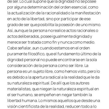
de ser. Lo cual supone que la dignidad no se posee
por alguna determinación del orden esencial, como
la actualización de la racionalidad o la manifestación
en acto de la libertad, sino por participar de ese
grado de ser que posibilita la posesión de uno mismo.
Así, aunque la persona no realice actos racionales o
actos deliberados, posee igualmente dignidad y
merece ser tratada como fin y nunca como medio.
Cabe señalar, aun cuando estamos en el orden
puramente filosófico, que el fundamento último de la
dignidad personal no puede encontrarse en la sola
consideración de la persona como ser libre. La
persona es un sujeto libre, como hemos visto, pero lo
es debido a la apertura radical a la realidad que le da
su naturaleza espiritual. De allí que los autores
materialistas, que niegan la naturaleza espiritual en
el ser humano, se empeñen en negar también la
libertad humana. Lo mismos aquellos que desde una
visión cientificista de la realidad, reducen todo a lo