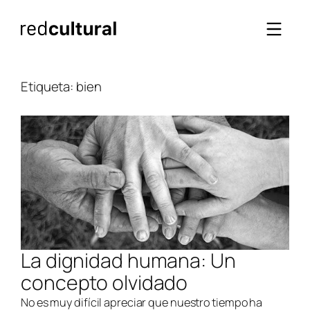
Saltar
al
contenido
Etiqueta:
bien
La dignidad humana: Un
concepto olvidado
No es muy difícil apreciar que nuestro tiempo ha