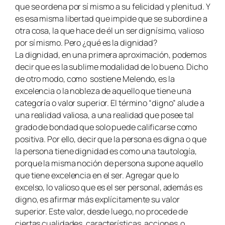
que se ordena por sí mismo a su felicidad y plenitud. Y
es esa misma libertad que impide que se subordine a
otra cosa, la que hace de él un ser dignísimo, valioso
por sí mismo. Pero ¿qué es la dignidad?
La dignidad, en una primera aproximación, podemos
decir que es la sublime modalidad de lo bueno. Dicho
de otro modo, como sostiene Melendo, es la
excelencia o la nobleza de aquello que tiene una
categoría o valor superior. El término “digno” alude a
una realidad valiosa, a una realidad que posee tal
grado de bondad que solo puede calificarse como
positiva. Por ello, decir que la persona es digna o que
la persona tiene dignidad es como una tautología,
porque la misma noción de persona supone aquello
que tiene excelencia en el ser. Agregar que lo
excelso, lo valioso que es el ser personal, además es
digno, es afirmar más explícitamente su valor
superior. Este valor, desde luego, no procede de
ciertas cualidades, características, acciones o