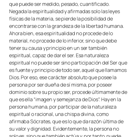
que puede ser medido, pesado, cuantificado.
Negada la espiritualidad y afirmadas solo las leyes
físicas de la materia, se pierde la posibilidad de
encontrarse con la grandeza de la libertad humana.
Ahora bien, esa espiritualidad no procede de lo
material, no procede de lo inferior, sino que debe
tener su causa y principio en un ser también
espiritual, capaz de dar el ser. Esa naturaleza
espiritual no puede ser sino participación del Ser que
es fuente y principio de todo ser, aquel que llamamos
Dios. Por eso, ese carácter absoluto que posee la
persona por ser dueña de sí misma, por poseer
dominio sobre su propio ser, procede últimamente de
que es ella “imagen y semejanza de Dios”. Hay en la
persona humana, por participar de la naturaleza
espiritual o racional, una chispa divina, como
afirmaba Sócrates, que es lo que da razón última de
su valor y dignidad. Evidentemente, la persona no
solo es, sino que también actúa y, por tanto, puede