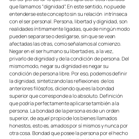
que llamamos “dignidad”. En este sentido, no puede
entenderse este concepto sin su relación intrínseca
con el ser personal. Persona, libertad y dignidad, son
realidades íntimamente ligadas, que de ningún modo
pueden separarse o desligarse, sin que se vean
afectadas las otras, como señalamos al comienzo.
Negar en el ser humano su libertad es, a la vez,
privarlo de dignidad y de la condición de persona. Del
mismo modo, negar su dignidad es negar su
condición de persona libre. Por eso, podemos definir
la dignidad, sintetizando las reflexiones de los
anteriores filósofos, diciendo que es la bondad
superior que corresponde a lo absoluto. Definición
que podría perfectamente aplicarse también a la
persona. La bondad de la persona es de un orden
superior, de aquel propio de los bienes llamados
honestos, esto es, amados por sí mismos y nunca por
otra cosa. Bondad que posee la persona por el hecho