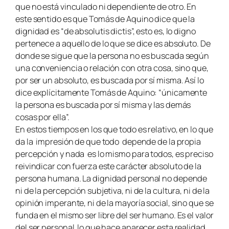
que no está vinculado ni dependiente de otro. En
este sentido es que Tomás de Aquino dice que la
dignidad es “de absolutis dictis”, esto es, lo digno
pertenece a aquello de lo que se dice es absoluto. De
donde se sigue que la persona no es buscada según
una conveniencia o relación con otra cosa, sino que,
por ser un absoluto, es buscada por sí misma. Así lo
dice explícitamente Tomás de Aquino: “únicamente
la persona es buscada por sí misma y las demás
cosas por ella”.
En estos tiempos en los que todo es relativo, en lo que
da la impresión de que todo depende de la propia
percepción y nada es lo mismo para todos, es preciso
reivindicar con fuerza este carácter absoluto de la
persona humana. La dignidad personal no depende
ni de la percepción subjetiva, ni de la cultura, ni de la
opinión imperante, ni de la mayoría social, sino que se
funda en el mismo ser libre del ser humano. Es el valor
del ser personal lo que hace aparecer esta realidad