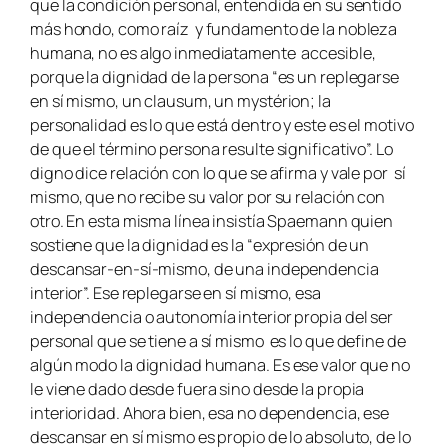
que la condición personal, entendida en su sentido
más hondo, como raíz y fundamento de la nobleza
humana, no es algo inmediatamente accesible,
porque la dignidad de la persona “es un replegarse
en sí mismo, un clausum, un mystérion; la
personalidad es lo que está dentro y este es el motivo
de que el término persona resulte significativo”. Lo
digno dice relación con lo que se afirma y vale por sí
mismo, que no recibe su valor por su relación con
otro. En esta misma línea insistía Spaemann quien
sostiene que la dignidad es la “expresión de un
descansar-en-sí-mismo, de una independencia
interior”. Ese replegarse en sí mismo, esa
independencia o autonomía interior propia del ser
personal que se tiene a sí mismo es lo que define de
algún modo la dignidad humana. Es ese valor que no
le viene dado desde fuera sino desde la propia
interioridad. Ahora bien, esa no dependencia, ese
descansar en sí mismo es propio de lo absoluto, de lo