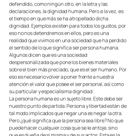
defendido, como ningún otro, en la letra y las
declaraciones, la dignidad humana. Pero a la vez, es
el tiempo en que más se ha atropellado dicha
dignidad. Ejemplos existen para todos los gustos, por
eso no nos detendremos en ellos, pero es una
realidad que vivimos en una sociedad que ha perdido
el sentido de lo que significa ser persona humana.
Algunos dicen que es una sociedad
despersonalizada que pone los bienes materiales
sobre el bien más preciado, que es el ser humano. Por
eso es necesario volver a poner frente a nuestra
atención el valor que posee el ser personal, así como
su particular y especialísima dignidad.
La persona humana es un sujeto libre. Este debe ser
nuestro punto de partida. Persona y libertad están de
tal modo implicados que negar una es negar la otra.
Pero ¿qué significa que la persona sea libre? No que
puede hacer cualquier cosa que se le antoje, sino
que es dueña de sí misma y de sus actos. Esta es la