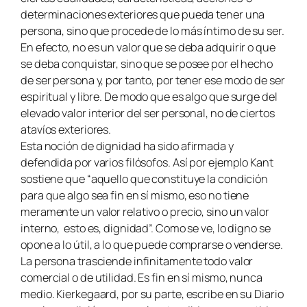
determinaciones exteriores que pueda tener una
persona, sino que procede de lo más íntimo de su ser.
En efecto, no es un valor que se deba adquirir o que
se deba conquistar, sino que se posee por el hecho
de ser persona y, por tanto, por tener ese modo de ser
espiritual y libre. De modo que es algo que surge del
elevado valor interior del ser personal, no de ciertos
atavíos exteriores.
Esta noción de dignidad ha sido afirmada y
defendida por varios filósofos. Así por ejemplo Kant
sostiene que “aquello que constituye la condición
para que algo sea fin en sí mismo, eso no tiene
meramente un valor relativo o precio, sino un valor
interno, esto es, dignidad”. Como se ve, lo digno se
opone a lo útil, a lo que puede comprarse o venderse.
La persona trasciende infinitamente todo valor
comercial o de utilidad. Es fin en sí mismo, nunca
medio. Kierkegaard, por su parte, escribe en su Diario