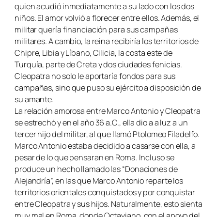
quien acudió inmediatamente a su lado con los dos
niños. El amor volvió a florecer entre ellos. Además, el
militar quería financiación para sus campañas
militares. A cambio, la reina recibiría los territorios de
Chipre, Libia y Líbano, Cilicia, la costa este de
Turquía, parte de Creta y dos ciudades fenicias.
Cleopatra no solo le aportaría fondos para sus
campañas, sino que puso su ejército a disposición de
su amante.
La relación amorosa entre Marco Antonio y Cleopatra
se estrechó y en el año 36 a.C., ella dio a a luz a un
tercer hijo del militar, al que llamó Ptolomeo Filadelfo.
Marco Antonio estaba decidido a casarse con ella, a
pesar de lo que pensaran en Roma. Incluso se
produce un hecho llamado las “Donaciones de
Alejandría”, en las que Marco Antonio reparte los
territorios orientales conquistados y por conquistar
entre Cleopatra y sus hijos. Naturalmente, esto sienta
muy mal en Roma, donde Octaviano, con el apoyo del