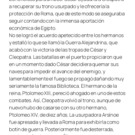
a recuperar su trono usurpado y le ofrecería la
protección de Roma, que de este modo se aseguraba
seguir contando con la inmensa aportación
económica de Egipto.
No se logró el acuerdo apetecido entre los hermanos
y estalló lo que se llamó la Guerra Alejandrina, que
acabó con la victoria de las tropas de César y
Cleopatra. Las batallas en el puerto propiciaron que
en un momento dado César decidiera quemar sus
naves para impedir el avance del enemigo, y
lamentablemente el fuego se propagó dañando muy
seriamente la famosa Biblioteca. El hermano de la
reina, Ptolomeo XIII, pereció ahogado en uno de estos
combates. Así, Cleopatra volvió al trono, aunque de
nuevo hubo de casarse con su otro hermano,
Ptolomeo XIV, de diez años. La usurpadora Arsínoe
fue apresada y llevada a Roma para exhibirla como
botín de guerra. Posteriormente fue desterrada,