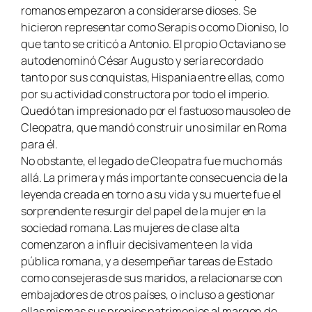
romanos empezaron a considerarse dioses. Se
hicieron representar como Serapis o como Dioniso, lo
que tanto se criticó a Antonio. El propio Octaviano se
autodenominó César Augusto y sería recordado
tanto por sus conquistas, Hispania entre ellas, como
por su actividad constructora por todo el imperio.
Quedó tan impresionado por el fastuoso mausoleo de
Cleopatra, que mandó construir uno similar en Roma
para él.
No obstante, el legado de Cleopatra fue mucho más
allá. La primera y más importante consecuencia de la
leyenda creada en torno a su vida y su muerte fue el
sorprendente resurgir del papel de la mujer en la
sociedad romana. Las mujeres de clase alta
comenzaron a influir decisivamente en la vida
pública romana, y a desempeñar tareas de Estado
como consejeras de sus maridos, a relacionarse con
embajadores de otros países, o incluso a gestionar
ellas mismas sus propios patrimonios al margen de