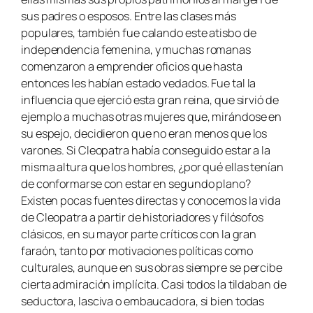
sus padres o esposos. Entre las clases más
populares, también fue calando este atisbo de
independencia femenina, y muchas romanas
comenzaron a emprender oficios que hasta
entonces les habían estado vedados. Fue tal la
influencia que ejerció esta gran reina, que sirvió de
ejemplo a muchas otras mujeres que, mirándose en
su espejo, decidieron que no eran menos que los
varones. Si Cleopatra había conseguido estar a la
misma altura que los hombres, ¿por qué ellas tenían
de conformarse con estar en segundo plano?
Existen pocas fuentes directas y conocemos la vida
de Cleopatra a partir de historiadores y filósofos
clásicos, en su mayor parte críticos con la gran
faraón, tanto por motivaciones políticas como
culturales, aunque en sus obras siempre se percibe
cierta admiración implícita. Casi todos la tildaban de
seductora, lasciva o embaucadora, si bien todas