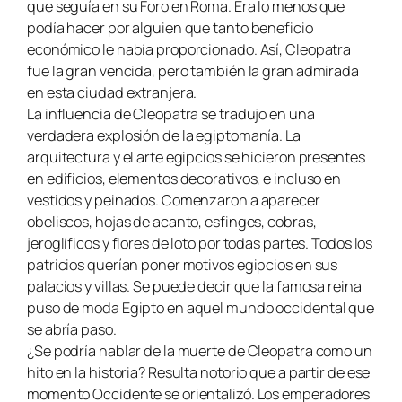
que seguía en su Foro en Roma. Era lo menos que
podía hacer por alguien que tanto beneficio
económico le había proporcionado. Así, Cleopatra
fue la gran vencida, pero también la gran admirada
en esta ciudad extranjera.
La influencia de Cleopatra se tradujo en una
verdadera explosión de la egiptomanía. La
arquitectura y el arte egipcios se hicieron presentes
en edificios, elementos decorativos, e incluso en
vestidos y peinados. Comenzaron a aparecer
obeliscos, hojas de acanto, esfinges, cobras,
jeroglíficos y flores de loto por todas partes. Todos los
patricios querían poner motivos egipcios en sus
palacios y villas. Se puede decir que la famosa reina
puso de moda Egipto en aquel mundo occidental que
se abría paso.
¿Se podría hablar de la muerte de Cleopatra como un
hito en la historia? Resulta notorio que a partir de ese
momento Occidente se orientalizó. Los emperadores