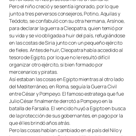
Pero el niño creció y se sentía ignorado, por lo que
junto a tres perversos consejeros, Potino, Aquilas y
Teódoto, se confabuló con su otra hermana, Arsínoe,
para declarar la guerra a Cleopatra, quien temió por
su vida y se vio obligada a huir del país, refugiándose
en las costas de Siria junto con un pequeño ejército
de fieles. Antes de huir, Cleopatra había accedido al
tesoro de Egipto, por lo que no le resultó difícil
organizar otro ejército, si bien formado por
mercenarios y piratas.
Así estaban las cosas en Egipto mientras al otro lado
del Mediterráneo, en Roma, seguía la Guerra Civil
entre César y Pompeyo. El famoso estratega que fue
Julio César finalmente derrotó a Pompeyo en la
batalla de Farsalia. El vencido huyó a Egipto en busca
de la protección de sus gobernantes, en pago por la
que él les brindó años atrás.
Pero las cosas habían cambiado en el país del Nilo y