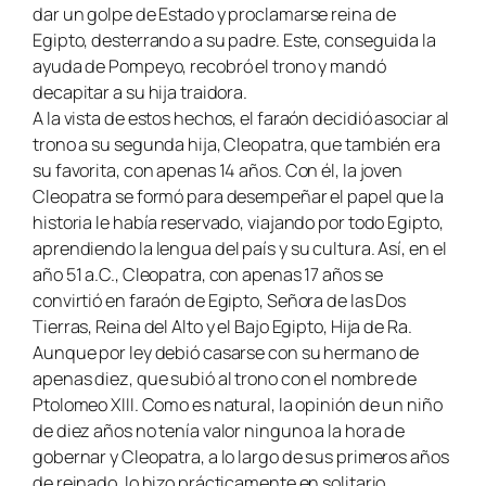
dar un golpe de Estado y proclamarse reina de
Egipto, desterrando a su padre. Este, conseguida la
ayuda de Pompeyo, recobró el trono y mandó
decapitar a su hija traidora.
A la vista de estos hechos, el faraón decidió asociar al
trono a su segunda hija, Cleopatra, que también era
su favorita, con apenas 14 años. Con él, la joven
Cleopatra se formó para desempeñar el papel que la
historia le había reservado, viajando por todo Egipto,
aprendiendo la lengua del país y su cultura. Así, en el
año 51 a.C., Cleopatra, con apenas 17 años se
convirtió en faraón de Egipto, Señora de las Dos
Tierras, Reina del Alto y el Bajo Egipto, Hija de Ra.
Aunque por ley debió casarse con su hermano de
apenas diez, que subió al trono con el nombre de
Ptolomeo XIII. Como es natural, la opinión de un niño
de diez años no tenía valor ninguno a la hora de
gobernar y Cleopatra, a lo largo de sus primeros años
de reinado, lo hizo prácticamente en solitario.