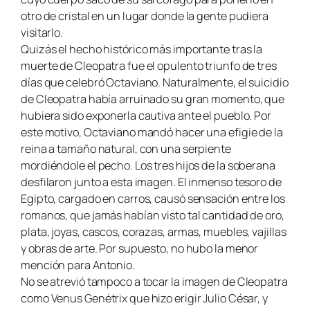
otro de cristal en un lugar donde la gente pudiera
visitarlo.
Quizás el hecho histórico más importante tras la
muerte de Cleopatra fue el opulento triunfo de tres
días que celebró Octaviano. Naturalmente, el suicidio
de Cleopatra había arruinado su gran momento, que
hubiera sido exponerla cautiva ante el pueblo. Por
este motivo, Octaviano mandó hacer una efigie de la
reina a tamaño natural, con una serpiente
mordiéndole el pecho. Los tres hijos de la soberana
desfilaron junto a esta imagen. El inmenso tesoro de
Egipto, cargado en carros, causó sensación entre los
romanos, que jamás habían visto tal cantidad de oro,
plata, joyas, cascos, corazas, armas, muebles, vajillas
y obras de arte. Por supuesto, no hubo la menor
mención para Antonio.
No se atrevió tampoco a tocar la imagen de Cleopatra
como Venus Genétrix que hizo erigir Julio César, y