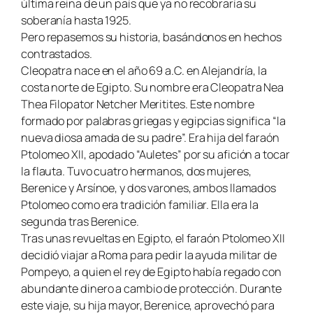
última reina de un país que ya no recobraría su
soberanía hasta 1925.
Pero repasemos su historia, basándonos en hechos
contrastados.
Cleopatra nace en el año 69 a.C. en Alejandría, la
costa norte de Egipto.
Su nombre era Cleopatra Nea
Thea Filopator Netcher Meritites
. Este nombre
formado por palabras griegas y egipcias significa “la
nueva diosa amada de su padre”. Era hija del faraón
Ptolomeo XII, apodado “Auletes” por su afición a tocar
la flauta. Tuvo cuatro hermanos, dos mujeres,
Berenice y Arsínoe, y dos varones, ambos llamados
Ptolomeo como era tradición familiar. Ella era la
segunda tras Berenice.
Tras unas revueltas en Egipto, el faraón Ptolomeo XII
decidió viajar a Roma para pedir la ayuda militar de
Pompeyo, a quien el rey de Egipto había regado con
abundante dinero a cambio de protección. Durante
este viaje, su hija mayor, Berenice, aprovechó para