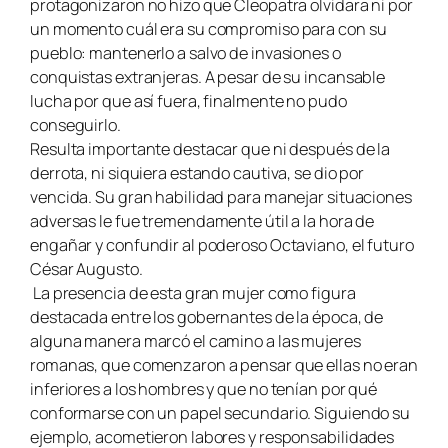
protagonizaron no hizo que Cleopatra olvidara ni por
un momento cuál era su compromiso para con su
pueblo: mantenerlo a salvo de invasiones o
conquistas extranjeras. A pesar de su incansable
lucha por que así fuera, finalmente no pudo
conseguirlo.
Resulta importante destacar que ni después de la
derrota, ni siquiera estando cautiva, se dio por
vencida. Su gran habilidad para manejar situaciones
adversas le fue tremendamente útil a la hora de
engañar y confundir al poderoso Octaviano, el futuro
César Augusto.
La presencia de esta gran mujer como figura
destacada entre los gobernantes de la época, de
alguna manera marcó el camino a las mujeres
romanas, que comenzaron a pensar que ellas no eran
inferiores a los hombres y que no tenían por qué
conformarse con un papel secundario. Siguiendo su
ejemplo, acometieron labores y responsabilidades