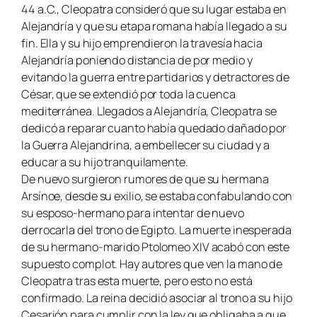
44 a.C., Cleopatra consideró que su lugar estaba en
Alejandría y que su etapa romana había llegado a su
fin. Ella y su hijo emprendieron la travesía hacia
Alejandría poniendo distancia de por medio y
evitando la guerra entre partidarios y detractores de
César, que se extendió por toda la cuenca
mediterránea. Llegados a Alejandría, Cleopatra se
dedicó a reparar cuanto había quedado dañado por
la Guerra Alejandrina, a embellecer su ciudad y a
educar a su hijo tranquilamente.
De nuevo surgieron rumores de que su hermana
Arsínoe, desde su exilio, se estaba confabulando con
su esposo-hermano para intentar de nuevo
derrocarla del trono de Egipto. La muerte inesperada
de su hermano-marido Ptolomeo XIV acabó con este
supuesto complot. Hay autores que ven la mano de
Cleopatra tras esta muerte, pero esto no está
confirmado. La reina decidió asociar al trono a su hijo
Cesarión para cumplir con la ley que obligaba a que