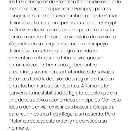
los tres consejeros de Ptolomeo XIII decidieron que lo
mejor era hacer desaparecer a Pompeyo para así
congraciarse con el nuevo hombre fuerte de Roma:
Julio César. Lo mataron apenas puso el pie en Egipto
y allí mismo le cortaron la cabeza para ofrecérsela
como presente a César, que ya estaba de camino a
Alejandría en su ciega persecución a Pompeyo.
Julio César no solo no se alegró cuando le
presentaron el macabro tributo, sino que se
enfureció con los hermanos gobernantes,
afeándoles sus maneras y tratándolos de salvajes.
Entonces tomó la decisión de arreglar la situación
entre los hermanos discrepantes. A Roma no le
convenía la inestabilidad de Egipto, puesto que era
uno de sus activos económicos principales. Con esta
idea ordenó enviar emisarios a buscar a Cleopatra
para reunirlos a los tres y llegar a un acuerdo. Pero
Ptolomeo desoyó esta orden y no convocó a su
hermana.