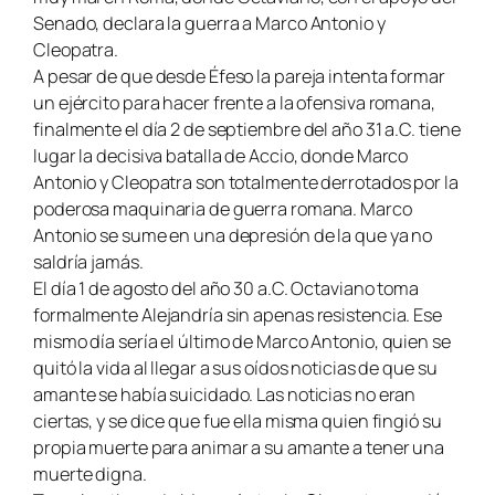
Senado, declara la guerra a Marco Antonio y
Cleopatra.
A pesar de que desde Éfeso la pareja intenta formar
un ejército para hacer frente a la ofensiva romana,
finalmente el día 2 de septiembre del año 31 a.C. tiene
lugar la decisiva batalla de Accio, donde Marco
Antonio y Cleopatra son totalmente derrotados por la
poderosa maquinaria de guerra romana. Marco
Antonio se sume en una depresión de la que ya no
saldría jamás.
El día 1 de agosto del año 30 a.C. Octaviano toma
formalmente Alejandría sin apenas resistencia. Ese
mismo día sería el último de Marco Antonio, quien se
quitó la vida al llegar a sus oídos noticias de que su
amante se había suicidado. Las noticias no eran
ciertas, y se dice que fue ella misma quien fingió su
propia muerte para animar a su amante a tener una
muerte digna.