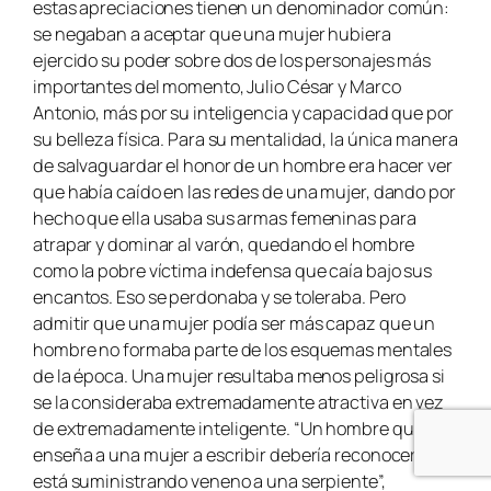
estas apreciaciones tienen un denominador común:
se negaban a aceptar que una mujer hubiera
ejercido su poder sobre dos de los personajes más
importantes del momento, Julio César y Marco
Antonio, más por su inteligencia y capacidad que por
su belleza física. Para su mentalidad, la única manera
de salvaguardar el honor de un hombre era hacer ver
que había caído en las redes de una mujer, dando por
hecho que ella usaba sus armas femeninas para
atrapar y dominar al varón, quedando el hombre
como la pobre víctima indefensa que caía bajo sus
encantos. Eso se perdonaba y se toleraba. Pero
admitir que una mujer podía ser más capaz que un
hombre no formaba parte de los esquemas mentales
de la época. Una mujer resultaba menos peligrosa si
se la consideraba extremadamente atractiva en vez
de extremadamente inteligente. “Un hombre que
enseña a una mujer a escribir debería reconocer que
está suministrando veneno a una serpiente”,