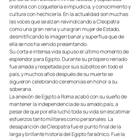
oratoria con coquetería e impudicia, y conocimiento y
cultura con hechicería. En la actualidad son muchas
las voces que se alzan reivindicando a Cleopatra
como una gran reina y una gran mujer de Estado,
desmitificando la imagen banal y superflua que de
ella se nos ha venido presentando.
Su corta e intensa vida supuso el último momento de
esplendor para Egipto. Durante su próspero reinado
fue amada y respetada por sus súbditos en todo el
país, y muchos años después de su muerte se
siguieron celebrando ceremonias en honor a su
soberana.
La anexión de Egipto a Roma acabó con su sueño de
mantener la independencia de su amado país, a
pesar de que por ella luchó toda su vida sin escatimar
esfuerzos tanto militares como personales. La
desaparición de Cleopatra fue el punto final de la
larga y brillante historia del Egipto faraónico. Fue la