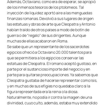
Además, Octaviano, como era de esperar, se apropió
de los inmensos tesoros de los ptolomeos. Tal
inyección de liquidez aportó aire a las menguadas
finanzas romanas. Devolvió a sus lugares de origen
las estatuas y obras de arte que Cleopatra y Antonio
habían traído de otros países a modo de botín de
guerra o de “regalo” de sus dirigentes. Aunque
muchas de ellas acabaron en Roma.
Se sabe que un representante de los sacerdotes
egipcios ofreció a Octaviano 20.000 talentos para
que se permitiera a los egipcios conservar las
estatuas de Cleopatra. El romano aceptó gustoso, en
parte por el sustancioso importe del negocio y en
parte para quitarse preocupaciones. Ya sabemos que
Cleopatra gustaba de hacerse representar como Isis,
y en muchas de sus efigies no quedaba claro si la
figura representada era la reina o la diosa.
Naturalmente, no podía ir contra la imagen de una
divinidad, cuyo culto, además, estaba muy extendido