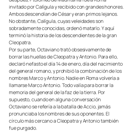
invitado por Calígula y recibido con grandes honores.
Ambos descendían de César y eran primos lejanos.
No obstante, Calígula, cuyas veleidades son
sobradamente conocidas, ordenó matarlo. Y aquí
terminó la historia de los descendientes de la gran
Cleopatra.
Por su parte, Octaviano trató obsesivamente de
borrar las huellas de Cleopatra y Antonio. Para ello,
declaró nefasto el día 14 de enero, día del nacimiento
del general romano, y prohibió la combinación de los
nombres Marco y Antonio. Nadie en Roma volvería a
llamarse Marco Antonio. Todo valía para borrar la
memoria del general de la faz de la tierra. Por
supuesto, cuando en alguna conversación
Octaviano se refería a la batalla de Accio, jamás
pronunciaba los nombres de sus oponentes. El
círculo más cercano a Cleopatra y Antonio también
fue purgado.