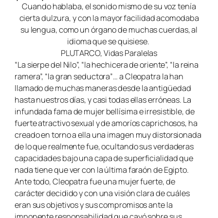
Cuando hablaba, el sonido mismo de su voz tenía
cierta dulzura, y con la mayor facilidad acomodaba
su lengua, como un órgano de muchas cuerdas, al
idioma que se quisiese.
PLUTARCO,
Vidas Paralelas
“La sierpe del Nilo”, “la hechicera de oriente”, “la reina
ramera”, “la gran seductora”… a Cleopatra la han
llamado de muchas maneras desde la antigüedad
hasta nuestros días, y casi todas ellas erróneas. La
infundada fama de mujer bellísima e irresistible, de
fuerte atractivo sexual y de amoríos caprichosos, ha
creado en torno a ella una imagen muy distorsionada
de lo que realmente fue, ocultando sus verdaderas
capacidades bajo una capa de superficialidad que
nada tiene que ver con la última faraón de Egipto.
Ante todo, Cleopatra fue una mujer fuerte, de
carácter decidido y con una visión clara de cuáles
eran sus objetivos y sus compromisos ante la
imponente responsabilidad que cayó sobre sus