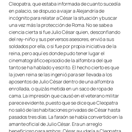
Cleopatra, que estaba informada de cuanto sucedía
en palacio, se dispuso a viajar a Alejandría de
incógnito para relatar a César la situación y buscar
una vez más la protección de Roma. No se sabe a
ciencia cierta si fue Julio César quien, desconfiando
del rey-niño y sus perversos asesores, envió a sus
soldados por ella, o si fue por propia iniciativa de la
reina, pero aquí es donde pudo tener lugar el
cinematográfico episodio de la alfombra del que
tanto se ha hablado y escrito. El hecho cierto es que
la joven reina se las ingenió para ser llevada a los
aposentos de Julio César dentro de una alfombra
enrollada, o quizás metida en un saco de ropa de
cama. La impresión que causó en el veterano militar
parece evidente, puesto que se dice que Cleopatra
no salió de las habitaciones privadas de César hasta
pasados tres días. La faraón se había convertido en la
amante oficial de Julio César. Era un arreglo
beneficioso para ambos: César ayudaría a Cleopatra