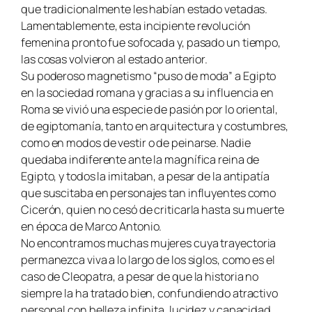
que tradicionalmente les habían estado vetadas.
Lamentablemente, esta incipiente revolución
femenina pronto fue sofocada y, pasado un tiempo,
las cosas volvieron al estado anterior.
Su poderoso magnetismo “puso de moda” a Egipto
en la sociedad romana y gracias a su influencia en
Roma se vivió una especie de pasión por lo oriental,
de egiptomanía, tanto en arquitectura y costumbres,
como en modos de vestir o de peinarse. Nadie
quedaba indiferente ante la magnífica reina de
Egipto, y todos la imitaban, a pesar de la antipatía
que suscitaba en personajes tan influyentes como
Cicerón, quien no cesó de criticarla hasta su muerte
en época de Marco Antonio.
No encontramos muchas mujeres cuya trayectoria
permanezca viva a lo largo de los siglos, como es el
caso de Cleopatra, a pesar de que la historia no
siempre la ha tratado bien, confundiendo atractivo
personal con belleza infinita, lucidez y capacidad