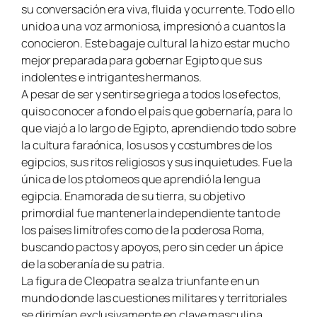
su conversación era viva, fluida y ocurrente. Todo ello
unido a una voz armoniosa, impresionó a cuantos la
conocieron. Este bagaje cultural la hizo estar mucho
mejor preparada para gobernar Egipto que sus
indolentes e intrigantes hermanos.
A pesar de ser y sentirse griega a todos los efectos,
quiso conocer a fondo el país que gobernaría, para lo
que viajó a lo largo de Egipto, aprendiendo todo sobre
la cultura faraónica, los usos y costumbres de los
egipcios, sus ritos religiosos y sus inquietudes. Fue la
única de los ptolomeos que aprendió la lengua
egipcia. Enamorada de su tierra, su objetivo
primordial fue mantenerla independiente tanto de
los países limítrofes como de la poderosa Roma,
buscando pactos y apoyos, pero sin ceder un ápice
de la soberanía de su patria.
La figura de Cleopatra se alza triunfante en un
mundo donde las cuestiones militares y territoriales
se dirimían exclusivamente en clave masculina.