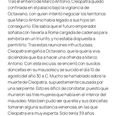
Tras el entierro de Marco Antonio, Cleopatra quedó
confinada en el palacio bajo la vigilancia de
Octaviano, con quien intentó negociar los territorios
que Marco Antonio había legado a sus hijos sin
conseguirlo. Ella sabía que el futuro emperador
soñaba con llevarla a Roma cargada de cadenas para
exhibirla en un triunfo, y no estaba dispuesta a
permitirlo. Tras estas reuniones infructuosas,
Cleopatra engañó a Octaviano, que la quería viva,
diciéndole que iba a hacer una ofrenda a Marco
Antonio. Con esta excusa, se encerró con sus dos
doncellas en su mausoleo y se suicidó el día 10 de
agosto del año 30 a.C. Mucho se ha hablado sobre la
muerte de Cleopatra, supuestamente causada por
una serpiente. Esto es difícil de constatar, puesto que
murieron las tres mujeres que había en el interior del
mausoleo. Más bien pudo ser que ella y sus doncellas
tomaran alguna sustancia venenosa, en las que
Cleopatra era muy experta. Solo tenía 39 años.