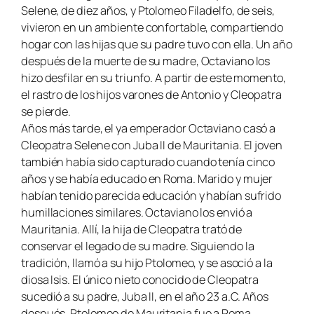
Selene, de diez años, y Ptolomeo Filadelfo, de seis,
vivieron en un ambiente confortable, compartiendo
hogar con las hijas que su padre tuvo con ella. Un año
después de la muerte de su madre, Octaviano los
hizo desfilar en su triunfo. A partir de este momento,
el rastro de los hijos varones de Antonio y Cleopatra
se pierde.
Años más tarde, el ya emperador Octaviano casó a
Cleopatra Selene con Juba II de Mauritania. El joven
también había sido capturado cuando tenía cinco
años y se había educado en Roma. Marido y mujer
habían tenido parecida educación y habían sufrido
humillaciones similares. Octaviano los envió a
Mauritania. Allí, la hija de Cleopatra trató de
conservar el legado de su madre. Siguiendo la
tradición, llamó a su hijo Ptolomeo, y se asoció a la
diosa Isis. El único nieto conocido de Cleopatra
sucedió a su padre, Juba II, en el año 23 a.C. Años
después, Ptolomeo de Mauritania fue a Roma