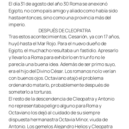
El día 31 de agosto del año 30 Roma se anexionó
Egipto, no como país amigo y aliado como había sido
hasta entonces, sino como una provincia más del
imperio.
DESPUÉS DE CLEOPATRA
Tras estos acontecimientos, Cesarión, ya con 17 años,
huyó hasta el Mar Rojo. Para el nuevo dueño de
Egipto, el muchacho resultaba un fastidio. Apresarlo
y llevarlo a Roma para exhibirlo en triunfo no le
parecía una buena idea. Además de ser primo suyo,
era el hijo del Divino César. Los romanos no lo verían
con buenos ojos. Octaviano atajó el problema
ordenando matarlo, probablemente después de
someterlo a torturas.
El resto de la descendencia de Cleopatra y Antonio
no representaba peligro alguno para Roma y
Octaviano los dejó al cuidado de su siempre
dispuesta hermanastra Octavia Minor, viuda de
Antonio. Los gemelos Alejandro Helios y Cleopatra