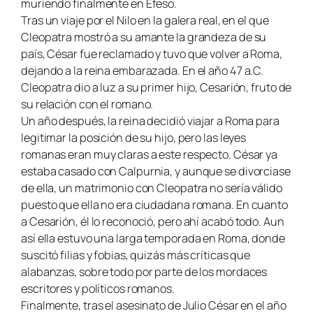
muriendo finalmente en Éfeso.
Tras un viaje por el Nilo en la galera real, en el que
Cleopatra mostró a su amante la grandeza de su
país, César fue reclamado y tuvo que volver a Roma,
dejando a la reina embarazada. En el año 47 a.C.
Cleopatra dio a luz a su primer hijo, Cesarión, fruto de
su relación con el romano.
Un año después, la reina decidió viajar a Roma para
legitimar la posición de su hijo, pero las leyes
romanas eran muy claras a este respecto. César ya
estaba casado con Calpurnia, y aunque se divorciase
de ella, un matrimonio con Cleopatra no sería válido
puesto que ella no era ciudadana romana. En cuanto
a Cesarión, él lo reconoció, pero ahí acabó todo. Aun
así ella estuvo una larga temporada en Roma, donde
suscitó filias y fobias, quizás más críticas que
alabanzas, sobre todo por parte de los mordaces
escritores y políticos romanos.
Finalmente, tras el asesinato de Julio César en el año