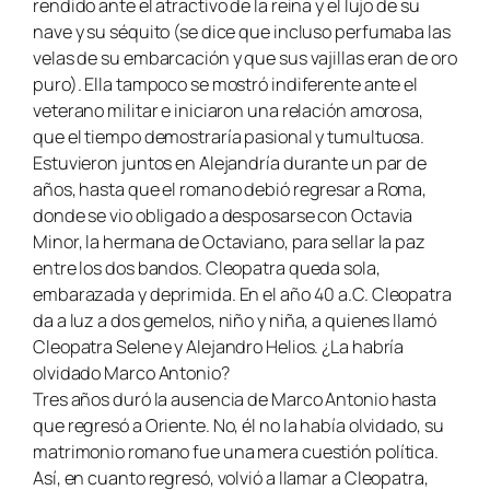
rendido ante el atractivo de la reina y el lujo de su
nave y su séquito (se dice que incluso perfumaba las
velas de su embarcación y que sus vajillas eran de oro
puro). Ella tampoco se mostró indiferente ante el
veterano militar e iniciaron una relación amorosa,
que el tiempo demostraría pasional y tumultuosa.
Estuvieron juntos en Alejandría durante un par de
años, hasta que el romano debió regresar a Roma,
donde se vio obligado a desposarse con Octavia
Minor, la hermana de Octaviano, para sellar la paz
entre los dos bandos. Cleopatra queda sola,
embarazada y deprimida. En el año 40 a.C. Cleopatra
da a luz a dos gemelos, niño y niña, a quienes llamó
Cleopatra Selene y Alejandro Helios. ¿La habría
olvidado Marco Antonio?
Tres años duró la ausencia de Marco Antonio hasta
que regresó a Oriente. No, él no la había olvidado, su
matrimonio romano fue una mera cuestión política.
Así, en cuanto regresó, volvió a llamar a Cleopatra,