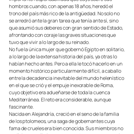
hombros cuando, con apenas 18 años, heredó el
trono del país más rico de la antigüedad. No solo no
se arredró ante la gran tarea que tenía ante sí, sino
que asumió sus deberes con gran sentido de Estado,
afrontando con coraje las graves situaciones que
tuvo que vivir a lo largo de su reinado.
No fue la única mujer que gobernó Egipto en solitario,
a lo largo de la extensa historia del país, ya otras lo
habían hecho antes. Pero a ella le tocó hacerlo en un
momento histórico particularmente difícil, a caballo
entre la decadencia inevitable del mundo helenístico
en el que se crió y el empuje inexorable de Roma,
cuyo objetivo era adueñarse de toda la cuenca
Mediterránea. El reto era considerable, aunque
fascinante.
Nacida en Alejandría, creció en el seno de la familia
de los ptolomeos, una saga de gobernantes cuya
fama de crueles era bien conocida. Sus miembros no