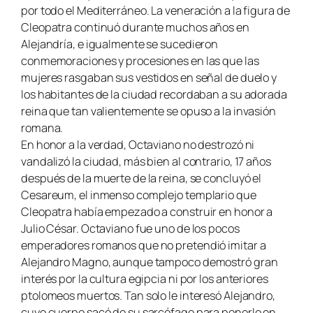
por todo el Mediterráneo. La veneración a la figura de
Cleopatra continuó durante muchos años en
Alejandría, e igualmente se sucedieron
conmemoraciones y procesiones en las que las
mujeres rasgaban sus vestidos en señal de duelo y
los habitantes de la ciudad recordaban a su adorada
reina que tan valientemente se opuso a la invasión
romana.
En honor a la verdad, Octaviano no destrozó ni
vandalizó la ciudad, más bien al contrario, 17 años
después de la muerte de la reina, se concluyó el
Cesareum, el inmenso complejo templario que
Cleopatra había empezado a construir en honor a
Julio César. Octaviano fue uno de los pocos
emperadores romanos que no pretendió imitar a
Alejandro Magno, aunque tampoco demostró gran
interés por la cultura egipcia ni por los anteriores
ptolomeos muertos. Tan solo le interesó Alejandro,
cuyo cuerpo sacó de su sarcófago para ponerlo en