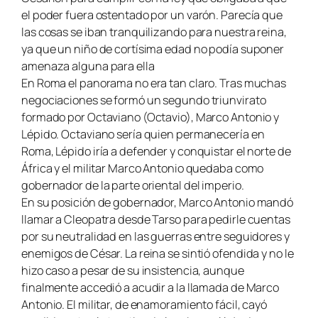
el poder fuera ostentado por un varón. Parecía que
las cosas se iban tranquilizando para nuestra reina,
ya que un niño de cortísima edad no podía suponer
amenaza alguna para ella
En Roma el panorama no era tan claro. Tras muchas
negociaciones se formó un segundo triunvirato
formado por Octaviano (Octavio), Marco Antonio y
Lépido. Octaviano sería quien permanecería en
Roma, Lépido iría a defender y conquistar el norte de
África y el militar Marco Antonio quedaba como
gobernador de la parte oriental del imperio.
En su posición de gobernador, Marco Antonio mandó
llamar a Cleopatra desde Tarso para pedirle cuentas
por su neutralidad en las guerras entre seguidores y
enemigos de César. La reina se sintió ofendida y no le
hizo caso a pesar de su insistencia, aunque
finalmente accedió a acudir a la llamada de Marco
Antonio. El militar, de enamoramiento fácil, cayó