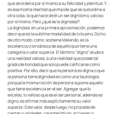
que se ordena por sí mismo a su felicidad y plenitud. Y
es esa misma libertad que impide que se subordine a
otra cosa, la que hace de él un ser dignísimo, valioso
por sí mismo. Pero ¿qué es la dignidad?
La dignidad, en una primera aproximación, podemos
decir que es la sublime modalidad de lo bueno. Dicho
de otro modo, como sostiene Melendo, es la
excelencia o la nobleza de aquello que tiene una
categoría o valor superior. El término “digno” alude a
una realidad valiosa, a una realidad que posee tal
grado de bondad que solo puede calificarse como
positiva. Por ello, decir que la persona es digna o que
la persona tiene dignidad es como una tautología,
porque la misma noción de persona supone aquello
que tiene excelencia en el ser. Agregar que lo
excelso, lo valioso que es el ser personal, además es
digno, es afirmar más explícitamente su valor
superior. Este valor, desde luego, no procede de
ciertas cualidades, características, acciones o