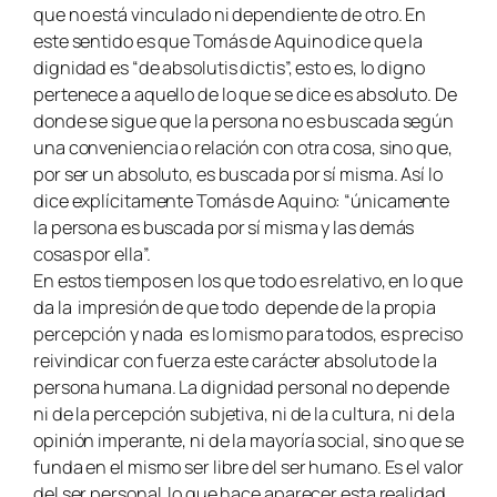
que no está vinculado ni dependiente de otro. En
este sentido es que Tomás de Aquino dice que la
dignidad es “de absolutis dictis”, esto es, lo digno
pertenece a aquello de lo que se dice es absoluto. De
donde se sigue que la persona no es buscada según
una conveniencia o relación con otra cosa, sino que,
por ser un absoluto, es buscada por sí misma. Así lo
dice explícitamente Tomás de Aquino: “únicamente
la persona es buscada por sí misma y las demás
cosas por ella”.
En estos tiempos en los que todo es relativo, en lo que
da la impresión de que todo depende de la propia
percepción y nada es lo mismo para todos, es preciso
reivindicar con fuerza este carácter absoluto de la
persona humana. La dignidad personal no depende
ni de la percepción subjetiva, ni de la cultura, ni de la
opinión imperante, ni de la mayoría social, sino que se
funda en el mismo ser libre del ser humano. Es el valor
del ser personal lo que hace aparecer esta realidad