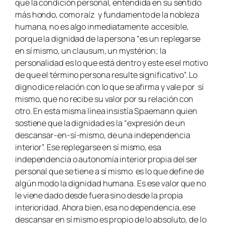
que la condición personal, entendida en su sentido
más hondo, como raíz y fundamento de la nobleza
humana, no es algo inmediatamente accesible,
porque la dignidad de la persona “es un replegarse
en sí mismo, un clausum, un mystérion; la
personalidad es lo que está dentro y este es el motivo
de que el término persona resulte significativo”. Lo
digno dice relación con lo que se afirma y vale por sí
mismo, que no recibe su valor por su relación con
otro. En esta misma línea insistía Spaemann quien
sostiene que la dignidad es la “expresión de un
descansar-en-sí-mismo, de una independencia
interior”. Ese replegarse en sí mismo, esa
independencia o autonomía interior propia del ser
personal que se tiene a sí mismo es lo que define de
algún modo la dignidad humana. Es ese valor que no
le viene dado desde fuera sino desde la propia
interioridad. Ahora bien, esa no dependencia, ese
descansar en sí mismo es propio de lo absoluto, de lo