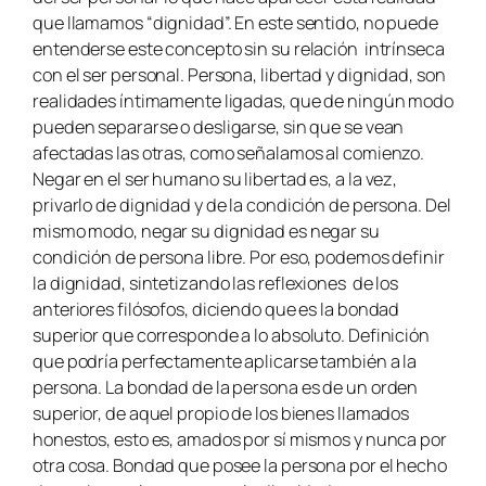
que llamamos “dignidad”. En este sentido, no puede
entenderse este concepto sin su relación intrínseca
con el ser personal. Persona, libertad y dignidad, son
realidades íntimamente ligadas, que de ningún modo
pueden separarse o desligarse, sin que se vean
afectadas las otras, como señalamos al comienzo.
Negar en el ser humano su libertad es, a la vez,
privarlo de dignidad y de la condición de persona. Del
mismo modo, negar su dignidad es negar su
condición de persona libre. Por eso, podemos definir
la dignidad, sintetizando las reflexiones de los
anteriores filósofos, diciendo que es la bondad
superior que corresponde a lo absoluto. Definición
que podría perfectamente aplicarse también a la
persona. La bondad de la persona es de un orden
superior, de aquel propio de los bienes llamados
honestos, esto es, amados por sí mismos y nunca por
otra cosa. Bondad que posee la persona por el hecho