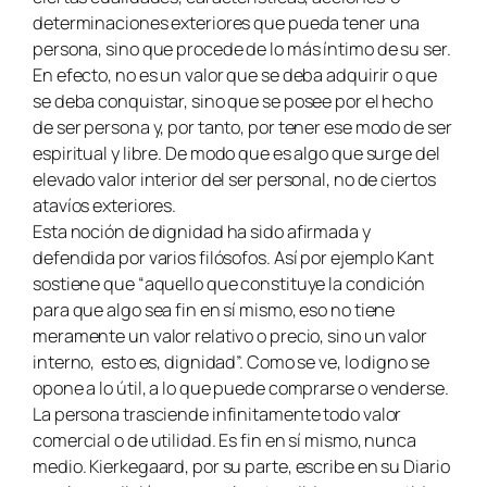
determinaciones exteriores que pueda tener una
persona, sino que procede de lo más íntimo de su ser.
En efecto, no es un valor que se deba adquirir o que
se deba conquistar, sino que se posee por el hecho
de ser persona y, por tanto, por tener ese modo de ser
espiritual y libre. De modo que es algo que surge del
elevado valor interior del ser personal, no de ciertos
atavíos exteriores.
Esta noción de dignidad ha sido afirmada y
defendida por varios filósofos. Así por ejemplo Kant
sostiene que “aquello que constituye la condición
para que algo sea fin en sí mismo, eso no tiene
meramente un valor relativo o precio, sino un valor
interno, esto es, dignidad”. Como se ve, lo digno se
opone a lo útil, a lo que puede comprarse o venderse.
La persona trasciende infinitamente todo valor
comercial o de utilidad. Es fin en sí mismo, nunca
medio. Kierkegaard, por su parte, escribe en su Diario