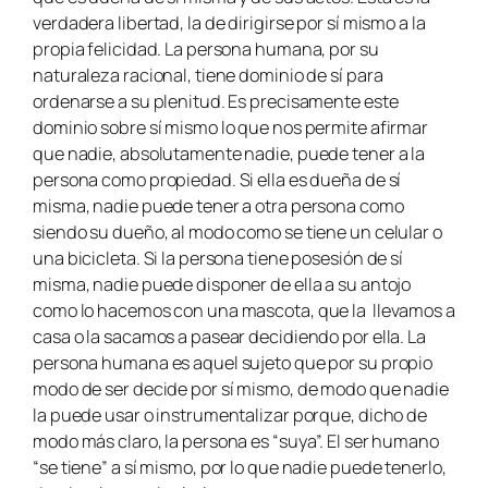
verdadera libertad, la de dirigirse por sí mismo a la
propia felicidad. La persona humana, por su
naturaleza racional, tiene dominio de sí para
ordenarse a su plenitud. Es precisamente este
dominio sobre sí mismo lo que nos permite afirmar
que nadie, absolutamente nadie, puede tener a la
persona como propiedad. Si ella es dueña de sí
misma, nadie puede tener a otra persona como
siendo su dueño, al modo como se tiene un celular o
una bicicleta. Si la persona tiene posesión de sí
misma, nadie puede disponer de ella a su antojo
como lo hacemos con una mascota, que la llevamos a
casa o la sacamos a pasear decidiendo por ella. La
persona humana es aquel sujeto que por su propio
modo de ser decide por sí mismo, de modo que nadie
la puede usar o instrumentalizar porque, dicho de
modo más claro, la persona es “suya”. El ser humano
“se tiene” a sí mismo, por lo que nadie puede tenerlo,