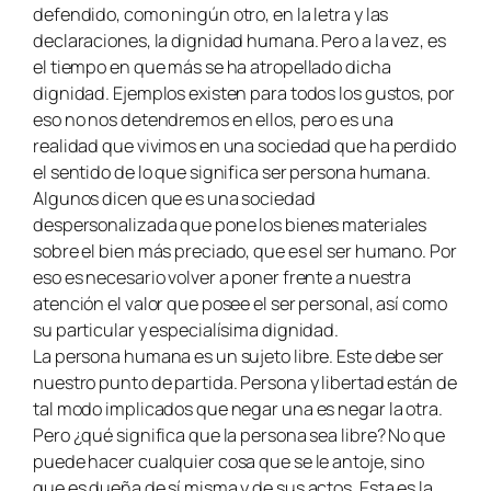
defendido, como ningún otro, en la letra y las
declaraciones, la dignidad humana. Pero a la vez, es
el tiempo en que más se ha atropellado dicha
dignidad. Ejemplos existen para todos los gustos, por
eso no nos detendremos en ellos, pero es una
realidad que vivimos en una sociedad que ha perdido
el sentido de lo que significa ser persona humana.
Algunos dicen que es una sociedad
despersonalizada que pone los bienes materiales
sobre el bien más preciado, que es el ser humano. Por
eso es necesario volver a poner frente a nuestra
atención el valor que posee el ser personal, así como
su particular y especialísima dignidad.
La persona humana es un sujeto libre. Este debe ser
nuestro punto de partida. Persona y libertad están de
tal modo implicados que negar una es negar la otra.
Pero ¿qué significa que la persona sea libre? No que
puede hacer cualquier cosa que se le antoje, sino
que es dueña de sí misma y de sus actos. Esta es la