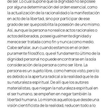
de ser. Lo cual supone que la dignidad no se posee
por alguna determinación del orden esencial, como
la actualización de la racionalidad o la manifestación
en acto de la libertad, sino por participar de ese
grado de ser que posibilita la posesión de uno mismo.
Así, aunque la persona no realice actos racionales o
actos deliberados, posee igualmente dignidad y
merece ser tratada como fin y nunca como medio.
Cabe señalar, aun cuando estamos en el orden
puramente filosófico, que el fundamento último de la
dignidad personal no puede encontrarse en la sola
consideración de la persona como ser libre. La
persona es un sujeto libre, como hemos visto, pero lo
es debido a la apertura radical a la realidad que le da
su naturaleza espiritual. De allí que los autores
materialistas, que niegan la naturaleza espiritual en
el ser humano, se empeñen en negar también la
libertad humana. Lo mismos aquellos que desde una
visión cientificista de la realidad, reducen todo a lo