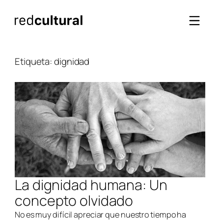
Saltar
al
contenido
Etiqueta:
dignidad
La dignidad humana: Un
concepto olvidado
No es muy difícil apreciar que nuestro tiempo ha