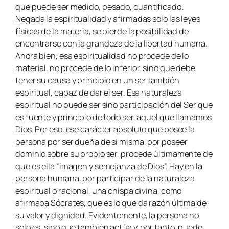
que puede ser medido, pesado, cuantificado.
Negada la espiritualidad y afirmadas solo las leyes
físicas de la materia, se pierde la posibilidad de
encontrarse con la grandeza de la libertad humana.
Ahora bien, esa espiritualidad no procede de lo
material, no procede de lo inferior, sino que debe
tener su causa y principio en un ser también
espiritual, capaz de dar el ser. Esa naturaleza
espiritual no puede ser sino participación del Ser que
es fuente y principio de todo ser, aquel que llamamos
Dios. Por eso, ese carácter absoluto que posee la
persona por ser dueña de sí misma, por poseer
dominio sobre su propio ser, procede últimamente de
que es ella “imagen y semejanza de Dios”. Hay en la
persona humana, por participar de la naturaleza
espiritual o racional, una chispa divina, como
afirmaba Sócrates, que es lo que da razón última de
su valor y dignidad. Evidentemente, la persona no
solo es, sino que también actúa y, por tanto, puede