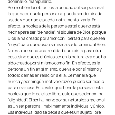
dominarlo, manipularlo.
Pero entiéndase bien: es la bondad del ser personal
la que hace que la persona no pueda ser dominada,
usada y que nadie pueda instrumentalizarla. En
efecto, la nobleza de la persona es tal que no está
hecha para ser “de nadie”, ni siquiera de Dios, porque
Dios la ha creado por amor con libertad para que sea
“suya”, para que desde sí misma se determine al Bien.
No es la persona una realidad que exista para otra
cosa, sino que es el único ser en la naturaleza que ha
sido creado por sí mismo como fin. En efecto, es la
persona un fin en sí mismo, que vale por sí mismo y
todo lo demás en relación a ella. De manera que
nunca y por ningún motivo o razón puede ser medio
para otra cosa. Este valor que tiene la persona, esta
nobleza que le da el ser libre, es lo que se denomina
“dignidad”. El ser humano por su naturaleza racional
es un ser personal, máximamente individual y único.
Esa individualidad se debe a que es un sujeto libre