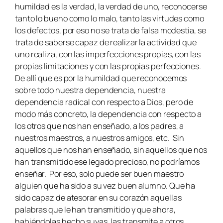
humildad es la verdad, la verdad de uno, reconocerse
tanto lo bueno como lo malo, tanto las virtudes como
los defectos, por eso no se trata de falsa modestia, se
trata de saberse capaz de realizar la actividad que
uno realiza, con las imperfecciones propias, con las
propias limitaciones y con las propias perfecciones.
De allí que es por la humildad que reconocemos
sobre todo nuestra dependencia, nuestra
dependencia radical con respecto a Dios, pero de
modo más concreto, la dependencia con respecto a
los otros que nos han enseñado, a los padres, a
nuestros maestros, a nuestros amigos, etc. Sin
aquellos que nos han enseñado, sin aquellos que nos
han transmitido ese legado precioso, no podríamos
enseñar. Por eso, solo puede ser buen maestro
alguien que ha sido a su vez buen alumno. Que ha
sido capaz de atesorar en su corazón aquellas
palabras que le han transmitido y que ahora,
habiéndolas hecho suyas, las transmite a otros.