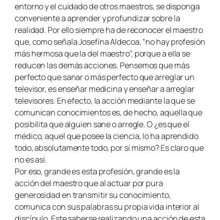
entorno y el cuidado de otros maestros, se disponga
conveniente a aprender y profundizar sobre la
realidad. Por ello siempre ha de reconocer el maestro
que, como señala Josefína Aldecoa, “no hay profesión
más hermosa que la del maestro”, porque a ella se
reducen las demás acciones. Pensemos que más
perfecto que sanar o más perfecto que arreglar un
televisor, es enseñar medicina y enseñar a arreglar
televisores. En efecto, la acción mediante la que se
comunican conocimientos es, de hecho, aquella que
posibilita que alguien sane o arregle. O ¿es que el
médico, aquel que posee la ciencia, lo ha aprendido
todo, absolutamente todo, por sí mismo? Es claro que
no es así.
Por eso, grande es esta profesión, grande es la
acción del maestro que al actuar por pura
generosidad en transmitir su conocimiento,
comunica con sus palabras su propia vida interior al
discípulo. Este saberse realizando una acción de esta