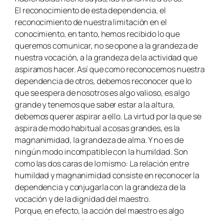
El reconocimiento de esta dependencia, el
reconocimiento de nuestra limitación en el
conocimiento, en tanto, hemos recibido lo que
queremos comunicar, no se opone a la grandeza de
nuestra vocación, a la grandeza de la actividad que
aspiramos hacer. Así que como reconocemos nuestra
dependencia de otros, debemos reconocer que lo
que se espera de nosotros es algo valioso, es algo
grande y tenemos que saber estar a la altura,
debemos querer aspirar a ello. La virtud por la que se
aspira de modo habitual a cosas grandes, es la
magnanimidad, la grandeza de alma. Y no es de
ningún modo incompatible con la humildad. Son
como las dos caras de lo mismo:
La relación entre
humildad y magnanimidad consiste en reconocer la
dependencia y conjugarla con la grandeza de la
vocación y de la dignidad del maestro.
Porque, en efecto, la acción del maestro es algo