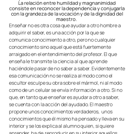
La relación entre humildad y magnanimidad
consiste en reconocer la dependencia y conjugarla
con la grandeza de la vocación y de la dignidad del
maestro.
Enseñar no es otra cosa que ayudar a otro hombre a
adquirir el saber, es una acción por la que se
comunica conocimiento a otro, pero no cualquier
conocimiento sino aquel que está fuertemente
arraigado en el entendimiento del profesor. El que
enseña le transmite la ciencia al que aprende
haciéndole pasar de no saber a saber. Evidentemente
esa comunicación no se realiza al modo como el
escultor esculpe su obra sobre el mármol, ni al modo
como de un celular se envía información a otro. Si no
que, en tanto que enseñar es ayudar a otro a saber,
se cuenta con la acción del ayudado. El maestro
propone unos conocimientos verdaderos, unos
conocimientos que él mismo ha pensado y lleva en su
interior y se los explica al alumno quien, si quiere
aprender, ha de reproducir en su interior aquellos