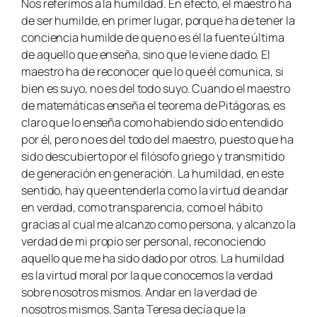
Nos referimos a la humildad. En efecto, el maestro ha
de ser humilde, en primer lugar, porque ha de tener la
conciencia humilde de que no es él la fuente última
de aquello que enseña, sino que le viene dado. El
maestro ha de reconocer que lo que él comunica, si
bien es suyo, no es del todo suyo. Cuando el maestro
de matemáticas enseña el teorema de Pitágoras, es
claro que lo enseña como habiendo sido entendido
por él, pero no es del todo del maestro, puesto que ha
sido descubierto por el filósofo griego y transmitido
de generación en generación. La humildad, en este
sentido, hay que entenderla como la virtud de
andar
en verdad
, como transparencia, como el hábito
gracias al cual me alcanzo como persona, y alcanzo la
verdad de mi propio ser personal, reconociendo
aquello que me ha sido dado por otros. La humildad
es la virtud moral por la que conocemos la verdad
sobre nosotros mismos. Andar en la verdad de
nosotros mismos. Santa Teresa decía que la