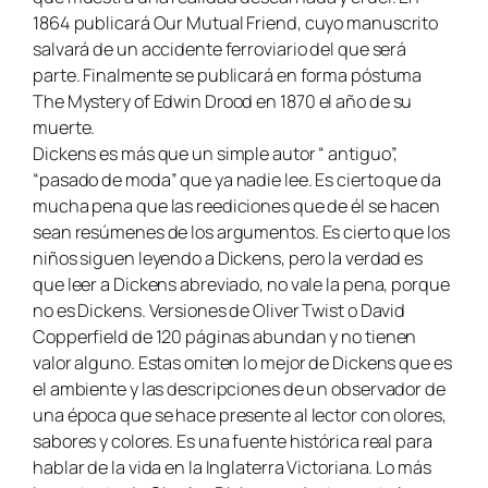
1864 publicará
Our Mutual Friend
, cuyo manuscrito
salvará de un accidente ferroviario del que será
parte. Finalmente se publicará en forma póstuma
The Mystery of Edwin Drood
en 1870 el año de su
muerte.
Dickens es más que un simple autor “ antiguo”,
“pasado de moda” que ya nadie lee. Es cierto que da
mucha pena que las reediciones que de él se hacen
sean resúmenes de los argumentos. Es cierto que los
niños siguen leyendo a Dickens, pero la verdad es
que leer a Dickens abreviado, no vale la pena, porque
no es Dickens. Versiones de Oliver Twist o David
Copperfield de 120 páginas abundan y no tienen
valor alguno. Estas omiten lo mejor de Dickens que es
el ambiente y las descripciones de un observador de
una época que se hace presente al lector con olores,
sabores y colores. Es una fuente histórica real para
hablar de la vida en la Inglaterra Victoriana. Lo más