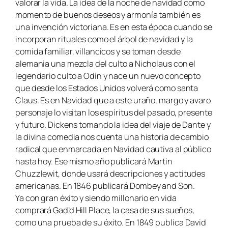
valorar la vida. La idea de la noche de navidad como
momento de buenos deseos y armonía también es
una invención victoriana. Es en esta época cuando se
incorporan rituales como el árbol de navidad y la
comida familiar, villancicos y se toman desde
alemania una mezcla del culto a Nicholaus con el
legendario culto a Odín y nace un nuevo concepto
que desde los Estados Unidos volverá como santa
Claus. Es en Navidad que a este uraño, margo y avaro
personaje lo visitan los espíritus del pasado, presente
y futuro. Dickens tomando la idea del viaje de Dante y
la divina comedia nos cuenta una historia de cambio
radical que enmarcada en Navidad cautiva al público
hasta hoy. Ese mismo año publicará
Martin
Chuzzlewit
, donde usará descripciones y actitudes
americanas. En 1846 publicará
Dombey and Son
.
Ya con gran éxito y siendo millonario en vida
comprará Gad’d Hill Place, la casa de sus sueños,
como una prueba de su éxito. En 1849 publica
David