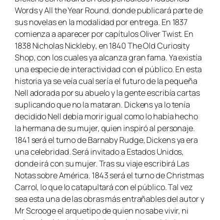
Words
y All the Year Round
. donde publicará parte de
sus novelas en la modalidad por entrega. En 1837
comienza a aparecer por capítulos
Oliver Twist
. En
1838
Nicholas Nickleby
, en 1840
The Old Curiosity
Shop,
con los cuales ya alcanza gran fama. Ya existía
una especie de interactividad con el público. En esta
historia ya se veía cual sería el futuro de la pequeña
Nell adorada por su abuelo y la gente escribía cartas
suplicando que no la mataran. Dickens ya lo tenía
decidido Nell debía morir igual como lo había hecho
la hermana de su mujer, quien inspiró al personaje.
1841 será el turno
de Barnaby Rudge
, Dickens ya era
una celebridad. Será invitado a Estados Unidos,
donde irá con su mujer. Tras su viaje escribirá
Las
Notas sobre América.
1843 será el turno de
Christmas
Carrol
, lo que lo catapultará con el público. Tal vez
sea esta una de las obras más entrañables del autor y
Mr Scrooge el arquetipo de quien no sabe vivir, ni