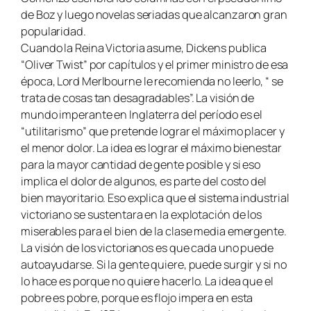
de Boz y luego novelas seriadas que alcanzaron gran
popularidad.
Cuando la Reina Victoria asume, Dickens publica
“Oliver Twist” por capítulos y el primer ministro de esa
época, Lord Merlbourne le recomienda no leerlo, “ se
trata de cosas tan desagradables”. La visión de
mundo imperante en Inglaterra del período es el
“utilitarismo” que pretende lograr el máximo placer y
el menor dolor. La idea es lograr el máximo bienestar
para la mayor cantidad de gente posible y si eso
implica el dolor de algunos, es parte del costo del
bien mayoritario. Eso explica que el sistema industrial
victoriano se sustentara en la explotación de los
miserables para el bien de la clase media emergente.
La visión de los victorianos es que cada uno puede
autoayudarse. Si la gente quiere, puede surgir y si no
lo hace es porque no quiere hacerlo. La idea que el
pobre es pobre, porque es flojo impera en esta