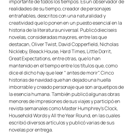
importante de todos los tiempos. Es un observador de
realidades de su tiempo, creador de personajes
entrañables, descritos con una naturalidad y
creatividad que lo ponen en un puesto esencial en la
historia de la literatura universal. Publicó dieciseis
novelas, consideradas mayores, entre las que
destacan,
Oliver Twist, David Copperfield, Nicholas
Nickleby, Bleack House, Hard Times, Little Dorrit,
Great Expectations
, entre otras, que lo han
mantenido en el tiempo entre los títulos que, como
dice el dicho hay que leer “ antes de morir”. Cinco
historias de navidad que han dejado una huella
imborrable y creado personaje que son arquetipos de
la esencia humana. También publicó algunas obras
menores de impresiones de sus viajes y participó en
revista semanales como
Master Humphrey’s Clock
,
Household Words
y
All the Year Round,
en las cuales
escribió
diversos artículos y publicó varias de sus
novelas por entrega.