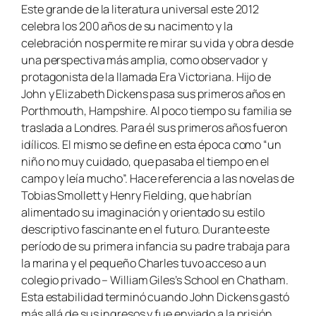
Este grande de la literatura universal este 2012
celebra los 200 años de su nacimento y la
celebración nos permite re mirar su vida y obra desde
una perspectiva más amplia, como observador y
protagonista de la llamada Era Victoriana. Hijo de
John y Elizabeth Dickens pasa sus primeros años en
Porthmouth, Hampshire. Al poco tiempo su familia se
traslada a Londres. Para él sus primeros años fueron
idílicos. El mismo se define en esta época como “un
niño no muy cuidado, que pasaba el tiempo en el
campo y leía mucho”. Hace referencia a las novelas de
Tobias Smollett y Henry Fielding, que habrían
alimentado su imaginación y orientado su estilo
descriptivo fascinante en el futuro. Durante este
período de su primera infancia su padre trabaja para
la marina y el pequeño Charles tuvo acceso a un
colegio privado –
William Giles’s School
en Chatham.
Esta estabilidad terminó cuando John Dickens gastó
más allá de sus ingresos y fue enviado a la prisión