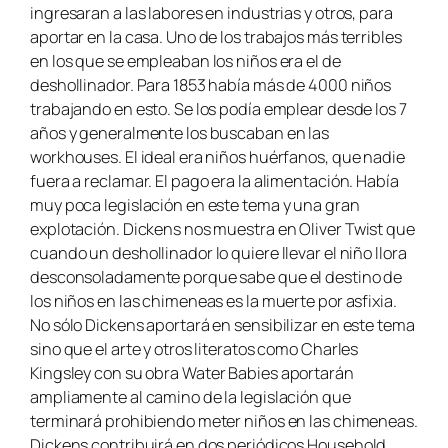
ingresaran a las labores en industrias y otros, para
aportar en la casa. Uno de los trabajos más terribles
en los que se empleaban los niños era el de
deshollinador. Para 1853 había más de 4000 niños
trabajando en esto. Se los podía emplear desde los 7
años y generalmente los buscaban en las
workhouses. El ideal era niños huérfanos, que nadie
fuera a reclamar. El pago era la alimentación. Había
muy poca legislación en este tema y una gran
explotación. Dickens nos muestra en
Oliver Twist
que
cuando un deshollinador lo quiere llevar el niño llora
desconsoladamente porque sabe que el destino de
los niños en las chimeneas es la muerte por asfixia.
No sólo Dickens aportará en sensibilizar en este tema
sino que el arte y otros literatos como Charles
Kingsley con su obra
Water Babies
aportarán
ampliamente al camino de la legislación que
terminará prohibiendo meter niños en las chimeneas.
Dickens contribuirá en dos periódicos
Household