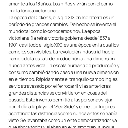
amante a los 18 años. Los niños vivirán con él como
era la tónica victoriana.
La época de Dickens, el siglo XIX en Inglaterra es un
período de grandes cambios. De hecho se inventa el
mundo tal como lo conocemos hoy. La época
victoriana (la reina victoria gobierna desde 1837 a
1901, casi todo el siglo XIX) es una época en la cual los
cambios son visibles. La revolución Industrial había
cambiado la escala de producción a una dimensión
nunca antes vista. La escala humana de producción y
consumo cambió dando paso a una nueva dimensión
en el tiempo. Rápidamente el tranquilo campo inglés
se vio atravesado por el ferrocarril y las anteriores
grandes distancias se convirtieron en cosas del
pasado. Este invento permitió a las personas viajar
por el día a la playa, el “Sea Side” y conectar lugares
acortando las distancias como nunca antes se había
visto. Se levantaba como un ente democratizador ya
que ahora todos viajaban en el mismo tren, aunque