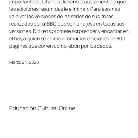
importante de Charles Dickens es justamente lo que
las ediciones resumidas le eliminan. Para eso más
vale ver las versiones de las series de sus obras
realizadas por al BBC que son una joya en todas sus
versiones. Dickens promete sorprender y encantar en
el hoy a quien se anime a tomar las ediciones de 800
páginas que corren como jabón por los dedos.
Marzo 24, 2020
Educación Cultural Online
NOSOTROS
FACEBOOK
TIENDA
ARTÍCULOS
YOUTUBE
TÉRMINOS Y CONDICIONES
CURSOS
INSTAGRAM