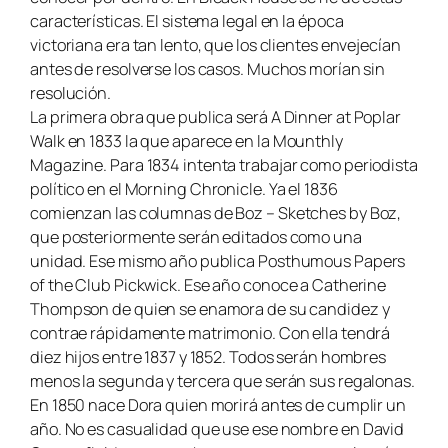
características. El sistema legal en la época
victoriana era tan lento, que los clientes envejecían
antes de resolverse los casos. Muchos morían sin
resolución.
La primera obra que publica será
A Dinner at Poplar
Walk
en 1833 la que aparece en la
Mounthly
Magazine
. Para 1834 intenta trabajar como periodista
político en el
Morning Chronicle.
Ya el 1836
comienzan las columnas de Boz –
Sketches by Boz
,
que posteriormente serán editados como una
unidad. Ese mismo año publica
Posthumous Papers
of the Club Pickwick
. Ese año conoce a Catherine
Thompson de quien se enamora de su candidez y
contrae rápidamente matrimonio. Con ella tendrá
diez hijos entre 1837 y 1852. Todos serán hombres
menos la segunda y tercera que serán sus regalonas.
En 1850 nace Dora quien morirá antes de cumplir un
año. No es casualidad que use ese nombre en
David