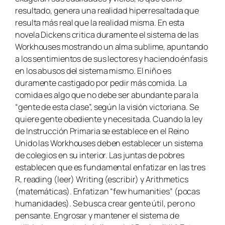
resultado, genera una realidad hiperresaltada que
resulta más real que la realidad misma. En esta
novela Dickens critica duramente el sistema de las
Workhouses mostrando un alma sublime, apuntando
a los sentimientos de sus lectores y haciendo énfasis
en los abusos del sistema mismo. El niño es
duramente castigado por pedir más comida. La
comida es algo que no debe ser abundante para la
“gente de esta clase”, según la visión victoriana. Se
quiere gente obediente y necesitada. Cuando la ley
de Instrucción Primaria se establece en el Reino
Unido las Workhouses deben establecer un sistema
de colegios en su interior. Las juntas de pobres
establecen que es fundamental enfatizar en las tres
R, reading (leer) Writing (escribir) y Arithmetics
(matemáticas). Enfatizan “few humanities” (pocas
humanidades). Se busca crear gente útil, pero no
pensante. Engrosar y mantener el sistema de