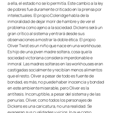
a ella, el estado no se lo permitía. Este cambio a la ley
de pobres fue duramente criticado en la prensa por
intelectuales. El propio Coleridge habla de la
inmoralidad de dejar morir de hambre y de ver el
problema como ajeno a la sociedad. Dickens será un
gran crítico al sistema y entrará desde sus
observaciones a mostrar la doble ética. El propio
Oliver Twist es un niño que nace en una workhouse.
Es hijo de una joven madre soltera, cosa que la
sociedad victoriana considera imperdonable e
inmoral. Las madres solteras en las workhouses eran
castigadas socialmente y recibían menos alimentos
que el resto. Oliver a pesar de todo es fuente de
bondad, es más, no puede haber inocencia y bondad
en este ambiente miserable, pero Oliver es la
antítesis. Incorruptible, a pesar del sistema y de las
penurias. Oliver, como todos los personajes de
Dickens es una caricatura, no una realidad. Se
exageran sus cualidades y vicios, lo que como