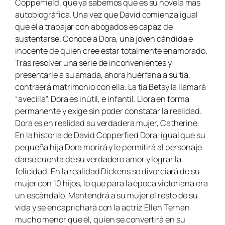
Copperfield
, que ya sabemos que es su novela más
autobiográfica. Una vez que David comienza igual
que él a trabajar con abogados es capaz de
sustentarse. Conoce a Dora, una joven cándida e
inocente de quien cree estar totalmente enamorado.
Tras resolver una serie de inconvenientes y
presentarle a su amada, ahora huérfana a su tía,
contraerá matrimonio con ella. La tía Betsy la llamará
“avecilla”. Dora es inútil, e infantil. Llora en forma
permanente y exige sin poder constatar la realidad.
Dora es en realidad su verdadera mujer, Catherine.
En la historia de
David Copperfied
Dora, igual que su
pequeña hija Dora morirá y le permitirá al personaje
darse cuenta de su verdadero amor y lograr la
felicidad. En la realidad Dickens se divorciará de su
mujer con 10 hijos, lo que para la época victoriana era
un escándalo. Mantendrá a su mujer el resto de su
vida y se encaprichará con la actriz Ellen Ternan
mucho menor que él, quien se convertirá en su