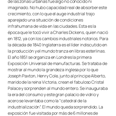
de las zonas urbanas fue algo no conocido ni
imaginado. No hubo capacidad real de absorber este
crecimiento, con lo que el auge industrial trajo
aparejado una situación de condiciones
infrahumana de vida en las ciudades. Esta es la
época que le tocó vivir a Charles Dickens, quien nació
en 1812, ya con los cambios industriales notorios. Para
la década de 1840 Inglaterra es el líder indiscutido en
la producción y el mundo tranza en libras esterlinas.
El año 1851 se organiza en Londres la primera
Exposición Universal de manufacturas. Se trataba de
mostrar al mundo la grandeza inglesa por lo que
Joseph Paxton, Henry Cole, junto al príncipe Alberto,
marido de la reina Victoria, crean el fabuloso Cristal
Palace y sorprenden al mundo entero. Se inauguraba
la era del consumo y este gran palacio de vidrio y
acero se levantaba como la “catedral de la
industrialización”. El mundo queda sorprendido. La
exposición fue visitada por más de 6 millones de