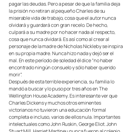
pagar las deudas. Pero a pesar de que la familia deja
la prisión no retiran al pequeño Charles de su
miserable vida de trabajo, cosa que el autor nunca
olvidará y guardará con gran recelo. De hecho,
culpará a su madre por no hacer nada al respecto,
cosa que nunca olvidará. Es así como al crear al
personaje de la madre de
Nicholas Nickleby
se inspira
en su propia madre. Nunca hizo nada y dejó ser el
mal. En este período de soledad él dice “no haber
encontrado ningún consuelo y sólo haber querido
morir”.
Después de esta terrible experiencia, su familia lo
mandó a buscar y lo puso por tres años en
The
Wellington House Academy
. Es interesante ver que
Charles Dickens y muchos otros eminentes
victorianos no tuvieron una educación formal
completa e incluso, varios de ellos nula. Importantes
intelectuales como John Ruskin, George Eliot. John
Stuart Mill, Harriet Martineu nunca fueron al colegio,