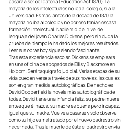
pasará a ser obligatoria (Education Act 1870). La
mayoría de los intelectuales no iba al colegio, si a la
universidad. Es más, antes de la década de 1870 la
mayoría no iba al colegio y no por eso tenían escasa
formación intelectual. Nadie midió el nivel de
lenguaje del joven Charles Dickens, pero sin duda la
prueba del tiempo le ha dado los mejores resultados.
Leer sus obras hoy sigue siendo fascinante.
Tras esta experiencia escolar, Dickens se empleará
en una oficina de abogados
de Ellis y Blackmore
en
Holborn. Será taquígrafo judicial. Varias etapas de su
vida pueden verse a través de sus novelas, las cuales
son en gran medida autobiográficas. De hecho
es
David Copperfield
la novela más autobiográfica de
todas. David tiene una infancia feliz, su padre muere
antes que él nazca, su madre es buena pero incapaz,
igual que su madre. Vuelve a casarse y sólo observa
como su hijo es maltratado por el nuevo padrastro sin
hacer nada. Tras la muerte de ésta el padrastro envía