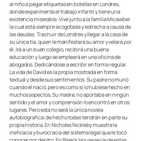
al niño a pegar etiquetas en botellas en Londres,
donde experimenta el trabajo infantil y tiene una
existencia miserable. Vive junto a la familia Micawber
la cual está siempre acogotada y estrecha a causa de
las deudas. Tras huir de Londres y llegar a la casa de
su única tía, quien le manifestará su amor y velará por
él. Irá a un buen colegio, recibirá una buena
educación y luego se empleará en una oficina de
abogados. Dedicándose a escribir en forma regular.
La vida de David es la propia mostrada en forma
textual y desde sus sentimientos. Su padre no murió
cuando él nació, pero es como si lo hubiese hecho en
muchos aspectos. Su madre, no aportaba en ningún
sentido y el amor y comprensión lo encontró en otros
lugares. Pero esta no será la única novela
autobiográfica, de hecho todas tendrán en parte su
propia historia. En
Nicholas Nickleby
muestra la
ineficacia y burocracia del sistema legal que le tocó
conocer por dentro. En
Bleack House
se ríe de estas