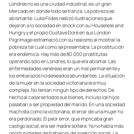
Londres no es una ciudad industrial, es un gran
Mercado en donde todo se tranza. La pobreza es
abismante. Luke Fildes realizó ilustraciones que
dejaron a lo sociedad en shock con su
Houseless and
Hungry
y el propio Gustave Doré en sus
London
Pilgrimage
estremeció con su realismo al mostrar la
pobreza tal cual como se presentaba. La prostitución
era endémica. Hay más de 80.000 prostitutas
operando sólo en Londres, lo que era abismal. Las
enfermedades venéreas eran un mal permanente y
los embarazos no deseados abundantes. La situación
de la mujer en la sociedad victoriana era muy
compleja. No tenían ningún tipo de derechos. De
hecho al casarse todos sus bienes, incluso los hijos
pasaban a ser propiedad del marido. En una sociedad
machista como la victoriana, el errar de una mujer no
era perdonado. El peor error, que implicaba gran
castigo social, era ser madre soltera. Ya no había más
oportunidades de trabajo ni de inserción social. La