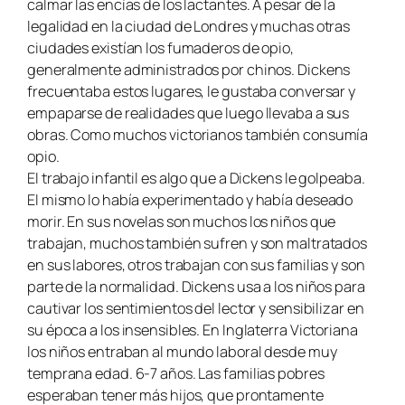
calmar las encías de los lactantes. A pesar de la
legalidad en la ciudad de Londres y muchas otras
ciudades existían los fumaderos de opio,
generalmente administrados por chinos. Dickens
frecuentaba estos lugares, le gustaba conversar y
empaparse de realidades que luego llevaba a sus
obras. Como muchos victorianos también consumía
opio.
El trabajo infantil es algo que a Dickens le golpeaba.
El mismo lo había experimentado y había deseado
morir. En sus novelas son muchos los niños que
trabajan, muchos también sufren y son maltratados
en sus labores, otros trabajan con sus familias y son
parte de la normalidad. Dickens usa a los niños para
cautivar los sentimientos del lector y sensibilizar en
su época a los insensibles. En Inglaterra Victoriana
los niños entraban al mundo laboral desde muy
temprana edad. 6-7 años. Las familias pobres
esperaban tener más hijos, que prontamente