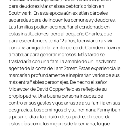
para deudores
Marshalsea debtor’s prisión
en
Southwark. En esta época aún existían cárceles
separadas para delincuentes comunes y deudores.
Las familias podían acompañar al condenado en
estas instituciones, pero al pequeño Charles, que
para ese entonces tenía 12 años, lo enviaron a vivir
con una amiga de la familia cerca de Camdem Town y
a trabajar para generar ingresos. Más tarde se
trasladaría con una familia amable de un insolvente
agente de la corte de Lant Street. Estas experiencia le
marcarían profundamente e inspirarían varios de sus
más entrañables personajes. De hecho el señor
Micawber de
David Copperfield
es reflejo de su
propio padre. Una buena persona incapaz de
controlar sus gastos y que arrastra a su familia en sus
desgracias. Los domingos él y su hermana Fanny iban
a pasar el día a la prisión de su padre, el recuerda
estos días como los mejores de la semana, lo que