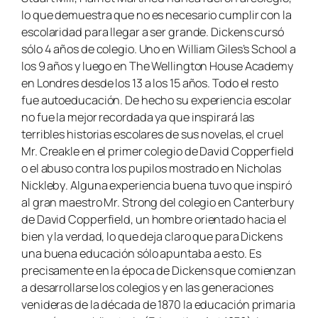
lo que demuestra que no es necesario cumplir con la
escolaridad para llegar a ser grande. Dickens cursó
sólo 4 años de colegio. Uno en William Giles’s School a
los 9 años y luego en The Wellington House Academy
en Londres desde los 13 a los 15 años. Todo el resto
fue autoeducación. De hecho su experiencia escolar
no fue la mejor recordada ya que inspirará las
terribles historias escolares de sus novelas, el cruel
Mr. Creakle en el primer colegio de
David Copperfield
o el abuso contra los pupilos mostrado en
Nicholas
Nickleby
. Alguna experiencia buena tuvo que inspiró
al gran maestro Mr. Strong del colegio en Canterbury
de
David Copperfield
, un hombre orientado hacia el
bien y la verdad, lo que deja claro que para Dickens
una buena educación sólo apuntaba a esto. Es
precisamente en la época de Dickens que comienzan
a desarrollarse los colegios y en las generaciones
venideras de la década de 1870 la educación primaria