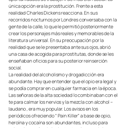
única opción era la prostitución. Frente a esta
realidad Charles Dickens reacciona. En sus
recorridos nocturnos por Londres conversaba con la
gente de la calle, lo que le permitió posteriormente
crear los personajes más reales y memorables de la
literatura universal. En su preocupación por la
realidad que se le presentaba ante sus ojos, abrió
una casa de acogida para prostitutas, donde se les
enseñaban oficios para su posterior reinserción
social.
La realidad del alcoholismo y drogadicción era
abundante. Hay que entender que el opio era legal y
se podía comprar en cualquier farmacia en la época.
Las señoras de la alta sociedad lo combinaban con el
te para calmar los nervios y la mezcla con alcohol –
laudano , era muy popular. Los avisos en los
periódicos ofreciendo “ Pain Killer” a base de opio,
heroína y cocaína son abundantes, incluso para