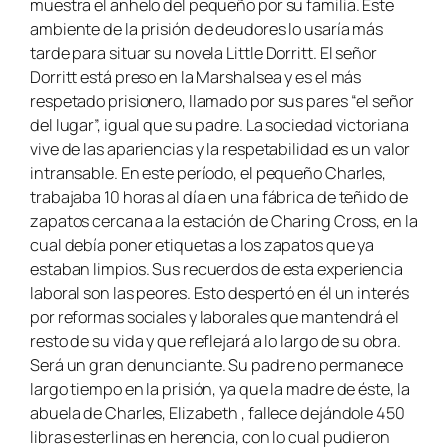
muestra el anhelo del pequeño por su familia. Este
ambiente de la prisión de deudores lo usaría más
tarde para situar su novela
Little Dorritt
. El señor
Dorritt está preso en la Marshalsea y es el más
respetado prisionero, llamado por sus pares “el señor
del lugar”, igual que su padre. La sociedad victoriana
vive de las apariencias y la respetabilidad es un valor
intransable. En este período, el pequeño Charles,
trabajaba 10 horas al día en una fábrica de teñido de
zapatos cercana a la estación de Charing Cross, en la
cual debía poner etiquetas a los zapatos que ya
estaban limpios. Sus recuerdos de esta experiencia
laboral son las peores. Esto despertó en él un interés
por reformas sociales y laborales que mantendrá el
resto de su vida y que reflejará a lo largo de su obra.
Será un gran denunciante. Su padre no permanece
largo tiempo en la prisión, ya que la madre de éste, la
abuela de Charles, Elizabeth , fallece dejándole 450
libras esterlinas en herencia, con lo cual pudieron