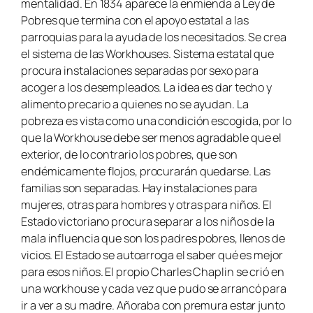
mentalidad. En 1834 aparece la enmienda a Ley de
Pobres que termina con el apoyo estatal a las
parroquias para la ayuda de los necesitados. Se crea
el sistema de las Workhouses. Sistema estatal que
procura instalaciones separadas por sexo para
acoger a los desempleados. La idea es dar techo y
alimento precario a quienes no se ayudan. La
pobreza es vista como una condición escogida, por lo
que la Workhouse debe ser menos agradable que el
exterior, de lo contrario los pobres, que son
endémicamente flojos, procurarán quedarse. Las
familias son separadas. Hay instalaciones para
mujeres, otras para hombres y otras para niños. El
Estado victoriano procura separar a los niños de la
mala influencia que son los padres pobres, llenos de
vicios. El Estado se autoarroga el saber qué es mejor
para esos niños. El propio Charles Chaplin se crió en
una workhouse y cada vez que pudo se arrancó para
ir a ver a su madre. Añoraba con premura estar junto