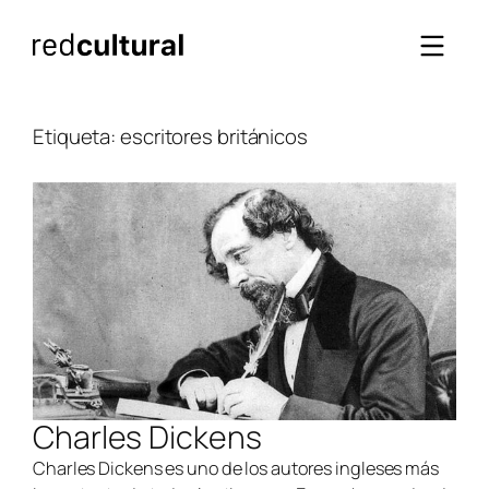
Saltar
al
contenido
Etiqueta:
escritores británicos
Charles Dickens
Charles Dickens es uno de los autores ingleses más