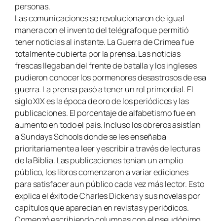
personas.
Las comunicaciones se revolucionaron de igual
manera con el invento del telégrafo que permitió
tener noticias al instante. La Guerra de Crimea fue
totalmente cubierta por la prensa. Las noticias
frescas llegaban del frente de batalla y los ingleses
pudieron conocer los pormenores desastrosos de esa
guerra. La prensa pasó a tener un rol primordial. El
siglo XIX es la época de oro de los periódicos y las
publicaciones. El porcentaje de alfabetismo fue en
aumento en todo el país. Incluso los obreros asistían
a Sundays Schools donde se les enseñaba
prioritariamente a leer y escribir a través de lecturas
de la Biblia. Las publicaciones tenían un amplio
público, los libros comenzaron a variar ediciones
para satisfacer aun público cada vez más lector. Esto
explica el éxito de Charles Dickens y sus novelas por
capítulos que aparecían en revistas y periódicos.
Comenzó escribiendo columnas con el pseudónimo