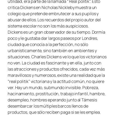
utilidad, era parte de la llamada “ Real politik”. Esto
critica Dickens en
Nicholas Nickleby
muestra un
colegio que pretende embrutecer a sus pupilos y
abusar de ellos. Los recuerdos del propio autor del
sistema escolar no son los más auspiciosos.
Dickens es un gran observador de su tiempo. Dormía
poco y le gustaba dar largos paseos por Londres,
ciudad que conocía a la perfección, no sólo
urbanísticamente, sino también en ambientes y
situaciones. Charles Dickens ve lo que los victorianos
no ven. La ciudad es fascinante y en ella, junto con
las atracciones y productos ofrecidos, cada vez más
maravillosos y numerosos, existe una realidad que la
“real politik” victoriana y la actitud común, no quiere
ver. Hay un mundo, submundo invisible. Pobreza,
hacinamiento, prostitución, trabajo infantil, hambre,
desempleo, hombres eperando junto al Támesis
desembarcar los múltiples barcos llenos de
productos, que sólo reciben paga si se les emplea.