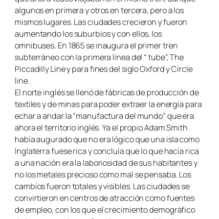
algunos en primera y otros en tercera, pero a los
mismos lugares. Las ciudades crecieron y fueron
aumentando los suburbios y con ellos, los
omnibuses. En 1865 se inaugura el primer tren
subterráneo con la primera línea del “ tube”,
The
Piccadilly Line
y para fines del siglo
Oxford y Circle
line.
El norte inglés se llenó de fábricas de producción de
textiles y de minas para poder extraer la energía para
echar a andar la “manufactura del mundo” que era
ahora el territorio inglés. Ya el propio Adam Smith
había augurado que no era lógico que una isla como
Inglaterra fuese rica y concluía que lo que hacía rica
a una nación era la laboriosidad de sus habitantes y
no los metales precioso como mal se pensaba. Los
cambios fueron totales y visibles. Las ciudades se
convirtieron en centros de atracción como fuentes
de empleo, con los que el crecimiento demográfico