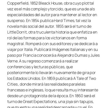
Copperfield
, 1852
Bleack House,
obra cuyo plot tal
vez es el más complejo y torcido, que es una de als
especialidades del autor para mantener al lector en
suspenso. En 1854 publica
Hard Times
, tal vez la
novela más social del autor. 1855 será el turno de
Little Dorrit
, otra truculenta historia que enfatiza en
rol de las formas para los victorianos en forma
magistral. Romperá con sus editores y se dedicará a
viajar por Italia. Publicará
Imágenes Italianas
y en su
paso por Francia conocerá a Alejandro Dumas y Jules
Verne. A su regreso comenzará a realizar
conferencias y lecturas públicas, que
posteriormente lo llevarán nuevamente de gira por
los Estados Unidos. En 1859 publicará
A Tale of Two
Cities
, donde mirará las realidades paralelas
francesas e inglesas, lo que resulta muy interesante
desde un protagonista de la época. En 1860 será el
turno de
Great Expectations
, una joya sin tapujos,
que muestra una realidad descarnada y cruel. En