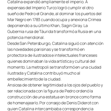
Catalina expandió ampliamente el imperio. A
expensas del Imperio Turco logró cumplir el otro
sueño de Pedro el Grande, al dominar los puertos del
Mar Negro en 1783 cuando ocupa y anexiona Crimea
deponiendo a su último Khan, Sagin Giray. La
Gubernia rusa de Táurida transformó a Rusia en una
potencia meridional.
Desde San Petersburgo, Catalina siguió con atención
las novedades parisinas y se transformó en
protectora de ilustrados e intelectuales franceses
quienes dominaban la vida artística y cultural del
momento. La metropoli se transformó en una ciudad
ilustrada y Catalina contribuyó mucho al
embellecimiento de la ciudad.
Ansiosa de obtener legitimidad a los ojos del pueblo y
ser relacionada con la figura de Pedro ordenó la
construcción de una estatua en bronce como forma
de homenajearlo. Por consejo de Denis Diderot con
quien Catalina intercambiaba correspondencia