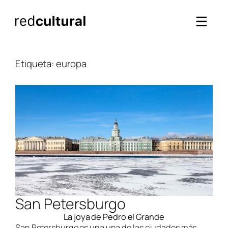
Saltar
al
contenido
Etiqueta:
europa
San Petersburgo
La joya de Pedro el Grande
San Petersburgo es una una de las ciudades más