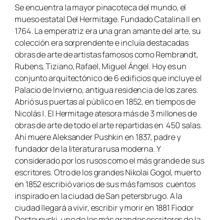
Se encuentra la mayor pinacoteca del mundo, el
mueso estatal Del Hermitage. Fundado Catalina II en
1764. La emperatriz era una gran amante del arte, su
colección era sorprendente e incluía destacadas
obras de arte de artistas famosos como Rembrandt,
Rubens, Tiziano, Rafael, Miguel Ángel. Hoy es un
conjunto arquitectónico de 6 edificios que incluye el
Palacio de Invierno, antigua residencia de los zares.
Abrió sus puertas al público en 1852, en tiempos de
Nicolás I. El Hermitage atesora más de 3 millones de
obras de arte de todo el arte repartidas en 450 salas.
Ahí muere Aleksander Pushkin en 1837, padre y
fundador de la literatura rusa moderna. Y
considerado por los rusos como el más grande de sus
escritores. Otro de los grandes Nikolai Gogol, muerto
en 1852 escribió varios de sus más famsos cuentos
inspirado en la ciudad de San petersbrugo. A la
ciudad llegará a vivir, escribir y morir en 1881 Fiodor
Dostoyevski, uno de los más grandes escritores de la