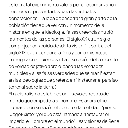
este brutal experimento vale la pena recordar varios
hechos y re presentarlos para las actuales
generaciones. La idea de encerrar a gran parte de la
población tiene que ver con un momento de la
historia en que la ideología, falsas creencias nubló
las mentes de las personas. El siglo XX es un siglo
complejo, construido desde la visión filosófica del
siglo XIX que abandona a Dios y por lo mismo, se
entrega a cualquier cosa. La disolución del concepto
de verdad objetivo abre el paso a las verdades
múltiples y a las falsas verdades que se manifiestan
en las ideologías que pretenden “instaurar el paraíso
terrenal sobre la tierra”.
El racionalismo establece un nuevo concepto de
mundo que empodera al hombre. Es ahora el ser
humano con su razón el que crea la realidad, “pienso,
luego Existo” y el que está llamado a “Instaurar el
Imperio el Hombre en el mundo”. Las visiones de René
Descartes y Francis Bacon abrirían el paso a la