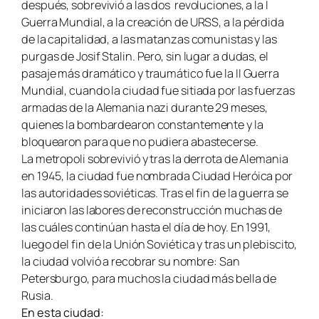
después, sobrevivió a las dos revoluciones, a la I
Guerra Mundial, a la creación de URSS, a la pérdida
de la capitalidad, a las matanzas comunistas y las
purgas de Josif Stalin. Pero, sin lugar a dudas, el
pasaje más dramático y traumático fue la II Guerra
Mundial, cuando la ciudad fue sitiada por las fuerzas
armadas de la Alemania nazi durante 29 meses,
quienes la bombardearon constantemente y la
bloquearon para que no pudiera abastecerse.
La metropoli sobrevivió y tras la derrota de Alemania
en 1945, la ciudad fue nombrada Ciudad Heróica por
las autoridades soviéticas. Tras el fin de la guerra se
iniciaron las labores de reconstrucción muchas de
las cuáles continúan hasta el día de hoy. En 1991,
luego del fin de la Unión Soviética y tras un plebiscito,
la ciudad volvió a recobrar su nombre: San
Petersburgo, para muchos la ciudad más bella de
Rusia.
En esta ciudad: