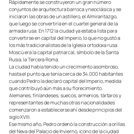
Rápidamente se construyeron un gran número
conjuntos de arquitectura barroca y neoclásica y se
iniciaron las obras de un astillero, el Almirantazgo,
que luego se convertiría en el cuartel general de la
armada rusa. En 1712 la ciudad ya estaba lista para
convertirse en capital del Imperio, lo que no gustó a
los más tradicionalistas de la Iglesia ortodoxa rusa.
Moscú era la capital patriarcal, símbolo de la Santa
Rusia, la Tercera Roma.
La ciudad había tenido un crecimiento asombroso,
hasta el punto que tenía cerca de 34.000 habitantes
cuando Pedro la declaró capital del Imperio, medida
que contribuyó aún más a su florecimiento.
Alemanes, finlandeses, suecos, armenios, tártaros y
representantes de muchas otras nacionalidades
comenzaron a establecerse ahí desde principios del
siglo XVIII.
Ese mismo año, Pedro ordenó la construcción a orillas
del Neva del Palacio de Invierno, icono de la ciudad