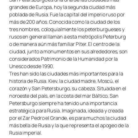
grandes de Europa, hoy la segunda ciudad más
poblada de Rusia. Fue la capital del imperio ruso por
más de 200 años. Conocida como la ciudad de los
tres nombres, coloquialmente los peterburgueses y
rusos en general llaman a esta metrópolis Peterburg
o de manera aún más familiar Píter. El centro de la
ciudad, junto a monumentos en sus alrededores, son
considerados Patrimonio de la Humanidad por la
Unesco desde 1990.
Tres han sido las ciudades más importantes para la
historia de Rusia. Kiev, la ciudad madre, Moscú, el
corazón y San Petersburgo, su cabeza. Situada en el
noroeste del país, en la costa del mar Báltico, San
Petersburgo siempre ha tenido una importancia
estratégica para Rusia. Imaginada, ideada y creada
por el Zar Pedro el Grande, es para muchos la ciudad
más bella de Rusia y la que representa el apogeo de la
Rusia imperial.