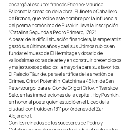
encargó al escultor francés Étienne-Maurice
Falconet la creación de la obra. El Jinete o Caballero
de Bronce, que recibe este nombre por la influencia
del poema homónimo de Pushkin lleva la inscripción
“Catalina Segunda a Pedro Primero, 1782”.
A pesar de la difícil situación financiera, la emperatriz
gastó sus últimos años y casi sus últimos rublos en
fundar el mueso de El Hermitage y dotarlo de
valiosísimas obras de arte y en construir pretenciosos
y majestuosos palacios, la mayoria para sus favoritos.
El Palacio Táuride, para el artífice de la anexión de
Crimea, Grirori Potemkin. Gatchina a 45 km de San
Petersburgo, para el Conde Grigori Orlov. Y Tsarskoe
Selo, en las inmediaciones de la capital. Hoy Pushkin,
en honor al poeta quien estudió en el Liceo de la
ciudad, contruído en 1811 por órdenes del Zar
Alejandro I.
Con los reinados de los sucesores de Pedro y
Catalina se construyeron en la ciudad el resto de los