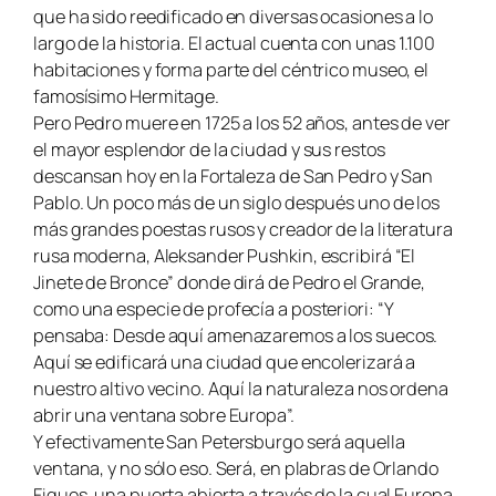
que ha sido reedificado en diversas ocasiones a lo
largo de la historia. El actual cuenta con unas 1.100
habitaciones y forma parte del céntrico museo, el
famosísimo Hermitage.
Pero Pedro muere en 1725 a los 52 años, antes de ver
el mayor esplendor de la ciudad y sus restos
descansan hoy en la Fortaleza de San Pedro y San
Pablo. Un poco más de un siglo después uno de los
más grandes poestas rusos y creador de la literatura
rusa moderna, Aleksander Pushkin, escribirá “El
Jinete de Bronce” donde dirá de Pedro el Grande,
como una especie de profecía a posteriori:
“Y
pensaba: Desde aquí amenazaremos a los suecos.
Aquí se edificará una ciudad que encolerizará a
nuestro altivo vecino. Aquí la naturaleza nos ordena
abrir una ventana sobre Europa”.
Y efectivamente San Petersburgo será aquella
ventana, y no sólo eso. Será, en plabras de Orlando
Figues, una puerta abierta a través de la cual Europa