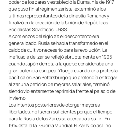
poder de los zares y estableció la Duma. Y la de 1917
que puso fin al régimen zarista, exterminó a los
últimos representantes de la dinastía Romanov y
finalizó en la creación de la Unión de Repúblicas
Socialistas Soviéticas, URSS.
A comienzos del siglo XX el descontento era
generalizado. Rusia se había transformado en el
caldo de cultivo necesario para la revolución. La
ineficacia del zar se reflejó abruptamente en 1905
cuando Japón derrota a la que se consideraba una
gran potencia europea. Y luego cuando una protesta
pacífica en San Petersburgo que pretendía entregar
al zar una petición de mejoras salariales, terminó
siendo violentamente reprimida frente al palacio de
invierno.
Los intentos posteriores de otorgar mayores
libertades, no fueron suficientes porque el tiempo
para la Rusia de los Zares se acercaba a su fin. En
1914 estalla la I Guerra Mundial. El Zar Nicolás II no