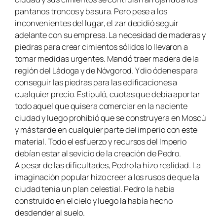
pantanos troncos y basura. Pero pese a los
inconvenientes del lugar, el zar decidió seguir
adelante con su empresa. La necesidad de maderas y
piedras para crear cimientos sólidos lo llevaron a
tomar medidas urgentes. Mandó traer madera de la
región del Ládoga y de Nóvgorod. Y dio ódenes para
conseguir las piedras para las edificaciones a
cualquier precio. Estipuló, cuotas que debía aportar
todo aquel que quisera comerciar en la naciente
ciudad y luego prohibió que se construyera en Moscú
y más tarde en cualquier parte del imperio con este
material. Todo el esfuerzo y recursos del Imperio
debían estar al sevicio de la creación de Pedro.
A pesar de las dificultades, Pedro la hizo realidad. La
imaginación popular hizo creer a los rusos de que la
ciudad tenía un plan celestial. Pedro la había
construido en el cielo y luego la había hecho
desdender al suelo.