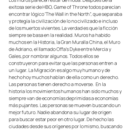
exitosa serie de HBO, Game of Throne todos parecían
encontrar lógico ‘The Wall in the North”, que separaba
y protegía la civilización de lo no civilizado e incluso
de los muertos vivientes. La verdad es que la ficción
siempre se basa en la realidad. Muros ha habido
muchos en la Historia, la Gran Muralla China, el Muro
de Adriano, el llamado Offa’s Dyke entre Mercia y
Gales, por nombrar algunos. Todos ellos se
construyeron para evitar que las personas entren a
un lugar. La Migración es algo muy humano y de
hecho hoy muchos hablan de ella como un derecho.
Las personas tienen derecho a moverse. En la
historia los movimientos humanos han sido muchos y
siempre van de economías deprimidas a economías
más pujantes. Las personas se mueven buscando un
mejor futuro. Nadie abandona su lugar de origen
para buscar estar peor en otro lugar. De hecho las
ciudades desde sus orígenes por lo mismo, buscando