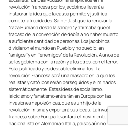
revolución francesa por los jacobinos llevará a
instaurar la idea que la causa permite y justifica
cometer atrocidades. Saint- Just quería renovar la
“raza Humana desde la sangre “y afirmaba que el
fracaso de la convención de debía a no haber muerto
a suficiente cantidad de personas. Los jacobinos
dividieron el mundo en Pueblo y no pueblo; en
”amigos “y en “enemigos” de la Revolución. A unos de
se los gobierna con la razón y a los otros, con el terror.
Esta justificado y es deseable eliminarlos. La
revolución Francesa será una masacre en la que los
realistas y católicos serán perseguidos y eliminados
sistemáticamente. Estas ideas de socialismo,
laicicismo y fanatismo entrarán en Europa con las
invasiones napoleónicas, que es un hijo de la
revolución misma y exportará sus ideas. La invasión
francesa sobre Europa levantará el movimiento
nacionalista en Alemania e Italia, países aún no