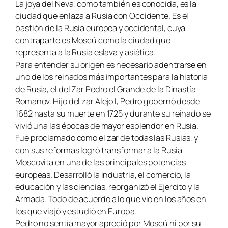
La joya del Neva, como también es conocida, es la
ciudad que enlaza a Rusia con Occidente. Es el
bastión de la Rusia europea y occidental, cuya
contraparte es Moscú como la ciudad que
representa a la Rusia eslava y asiática.
Para entender su origen es necesario adentrarse en
uno de los reinados más importantes para la historia
de Rusia, el del Zar Pedro el Grande de la Dinastía
Romanov. Hijo del zar Alejo I, Pedro gobernó desde
1682 hasta su muerte en 1725 y durante su reinado se
vivió una las épocas de mayor esplendor en Rusia.
Fue proclamado como el zar de todas las Rusias, y
con sus reformas logró transformar a la Rusia
Moscovita en una de las principales potencias
europeas. Desarrolló la industria, el comercio, la
educación y las ciencias, reorganizó el Ejercito y la
Armada. Todo de acuerdo a lo que vio en los años en
los que viajó y estudió en Europa.
Pedro no sentía mayor apreció por Moscú ni por su