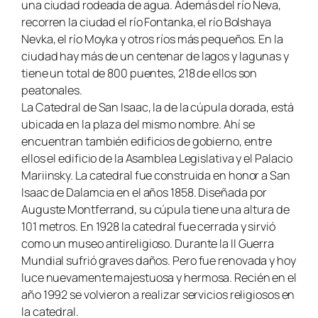
una ciudad rodeada de agua. Además del río Neva,
recorren la ciudad el río Fontanka, el río Bolshaya
Nevka, el río Moyka y otros ríos más pequeños. En la
ciudad hay más de un centenar de lagos y lagunas y
tiene un total de 800 puentes, 218 de ellos son
peatonales.
La Catedral de San Isaac, la de la cúpula dorada, está
ubicada en la plaza del mismo nombre. Ahí se
encuentran también edificios de gobierno, entre
ellos el edificio de la Asamblea Legislativa y el Palacio
Mariinsky. La catedral fue construida en honor a San
Isaac de Dalamcia en el años 1858. Diseñada por
Auguste Montferrand, su cúpula tiene una altura de
101 metros. En 1928 la catedral fue cerrada y sirvió
como un museo antireligioso. Durante la II Guerra
Mundial sufrió graves daños. Pero fue renovada y hoy
luce nuevamente majestuosa y hermosa. Recién en el
año 1992 se volvieron a realizar servicios religiosos en
la catedral.