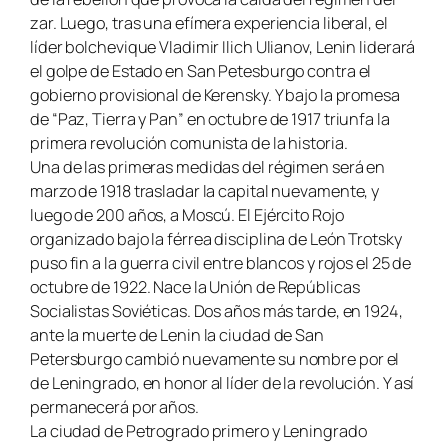
zar. Luego, tras una efímera experiencia liberal, el
líder bolchevique Vladimir Ilich Ulianov, Lenin liderará
el golpe de Estado en San Petesburgo contra el
gobierno provisional de Kerensky. Y bajo la promesa
de “Paz, Tierra y Pan” en octubre de 1917 triunfa la
primera revolución comunista de la historia.
Una de las primeras medidas del régimen será en
marzo de 1918 trasladar la capital nuevamente, y
luego de 200 años, a Moscú. El Ejército Rojo
organizado bajo la férrea disciplina de León Trotsky
puso fin a la guerra civil entre blancos y rojos el 25 de
octubre de 1922. Nace la Unión de Repúblicas
Socialistas Soviéticas. Dos años más tarde, en 1924,
ante la muerte de Lenin la ciudad de San
Petersburgo cambió nuevamente su nombre por el
de Leningrado, en honor al líder de la revolución. Y así
permanecerá por años.
La ciudad de Petrogrado primero y Leningrado