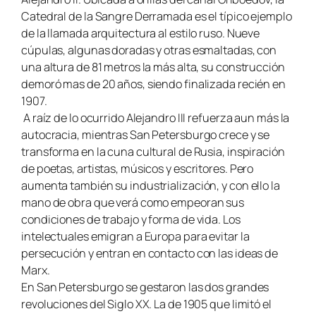
Catedral de la Sangre Derramada es el típico ejemplo
de la llamada arquitectura al estilo ruso. Nueve
cúpulas, algunas doradas y otras esmaltadas, con
una altura de 81 metros la más alta, su construcción
demoró mas de 20 años, siendo finalizada recién en
1907.
A raíz de lo ocurrido Alejandro III refuerza aun más la
autocracia, mientras San Petersburgo crece y se
transforma en la cuna cultural de Rusia, inspiración
de poetas, artistas, músicos y escritores. Pero
aumenta también su industrialización, y con ello la
mano de obra que verá como empeoran sus
condiciones de trabajo y forma de vida. Los
intelectuales emigran a Europa para evitar la
persecución y entran en contacto con las ideas de
Marx.
En San Petersburgo se gestaron las dos grandes
revoluciones del Siglo XX. La de 1905 que limitó el