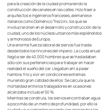
para la creación de la ciudad promoviendo la
construcción de canales en las calles. Hizo traer a
arquitectos e ingenieros franceses, alemanes e
italianos como Doménico Trezzini, los que se
involucraronen en el desarrrollo y construcción de la
ciudad, uno de los núcleos urbanos más espléndidos
y armoniosos de Europa.
Una enorme fuerza laboral de siervos fue traída
desde todos los rincones del imperio. La cuota anual
llegó a ser de 40.000 hombres que se trasladaban
sólo con sus pertenencias para trabajar en hacer
realidad el sueño del zar. Llegaban ahí a pasar
hambre, frío y vivir en condiciones extremas
muriendo gran catidad de ellos. Se calcula que la
mortalidad entre los trabajadores en ocasiones
alcanzaba incluso el 50 %.
Mientras se construía, los siervos encontraban agua
a poco más de un metro de profundidad, por ello la
ciudad y sus cimientos se contruían arrojando a los