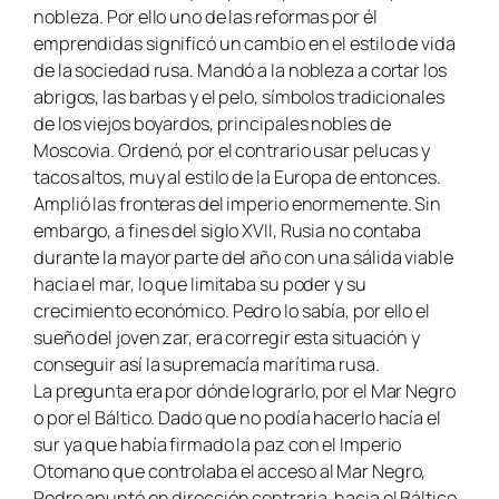
nobleza. Por ello uno de las reformas por él
emprendidas significó un cambio en el estilo de vida
de la sociedad rusa. Mandó a la nobleza a cortar los
abrigos, las barbas y el pelo, símbolos tradicionales
de los viejos boyardos, principales nobles de
Moscovia. Ordenó, por el contrario usar pelucas y
tacos altos, muy al estilo de la Europa de entonces.
Amplió las fronteras del imperio enormemente. Sin
embargo, a fines del siglo XVII, Rusia no contaba
durante la mayor parte del año con una sálida viable
hacia el mar, lo que limitaba su poder y su
crecimiento económico. Pedro lo sabía, por ello el
sueño del joven zar, era corregir esta situación y
conseguir así la supremacía marítima rusa.
La pregunta era por dónde lograrlo, por el Mar Negro
o por el Báltico. Dado que no podía hacerlo hacía el
sur ya que había firmado la paz con el Imperio
Otomano que controlaba el acceso al Mar Negro,
Pedro apuntó en dirección contraria, hacia el Báltico,