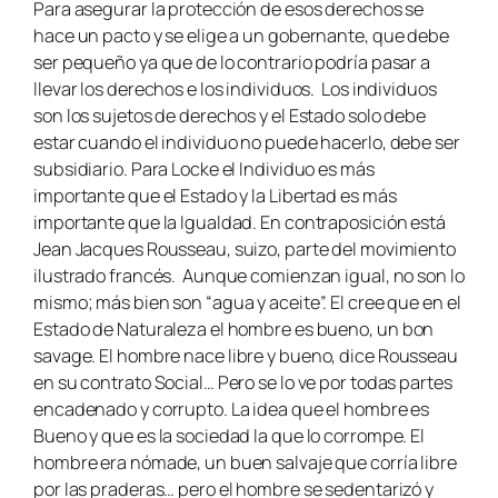
Para asegurar la protección de esos derechos se
hace un pacto y se elige a un gobernante, que debe
ser pequeño ya que de lo contrario podría pasar a
llevar los derechos e los individuos. Los individuos
son los sujetos de derechos y el Estado solo debe
estar cuando el individuo no puede hacerlo, debe ser
subsidiario. Para Locke el Individuo es más
importante que el Estado y la Libertad es más
importante que la Igualdad. En contraposición está
Jean Jacques Rousseau, suizo, parte del movimiento
ilustrado francés. Aunque comienzan igual, no son lo
mismo; más bien son “agua y aceite”. El cree que en el
Estado de Naturaleza el hombre es bueno, un
bon
savage
. El hombre nace libre y bueno, dice Rousseau
en su contrato Social… Pero se lo ve por todas partes
encadenado y corrupto. La idea que el hombre es
Bueno y que es la sociedad la que lo corrompe. El
hombre era nómade, un buen salvaje que corría libre
por las praderas… pero el hombre se sedentarizó y