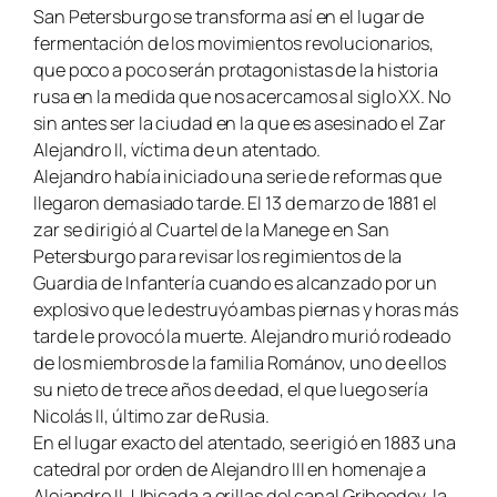
San Petersburgo se transforma así en el lugar de
fermentación de los movimientos revolucionarios,
que poco a poco serán protagonistas de la historia
rusa en la medida que nos acercamos al siglo XX. No
sin antes ser la ciudad en la que es asesinado el Zar
Alejandro II, víctima de un atentado.
Alejandro había iniciado una serie de reformas que
llegaron demasiado tarde. El 13 de marzo de 1881 el
zar se dirigió al Cuartel de la Manege en San
Petersburgo para revisar los regimientos de la
Guardia de Infantería cuando es alcanzado por un
explosivo que le destruyó ambas piernas y horas más
tarde le provocó la muerte. Alejandro murió rodeado
de los miembros de la familia Románov, uno de ellos
su nieto de trece años de edad, el que luego sería
Nicolás II, último zar de Rusia.
En el lugar exacto del atentado, se erigió en 1883 una
catedral por orden de Alejandro III en homenaje a
Alejandro II. Ubicada a orillas del canal Griboedov, la