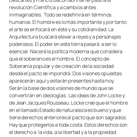
revolución Científica y a cambios antes
inimaginables. Todo se redefinirá en términos
humanos. El hombre es lo más importante y por tanto
el arte se enfocará en éste y su cotidianidad. La
Arquitectura buscará elevar a reyes y a personajes
poderosos. El poder en esta tierra pasará a ser lo
esencial. Nacerá la política moderna que considera
que el soberano es el hombre. El concepto de
Soberanía popular y de creación de la sociedad
desde el pacto se impondrá. Dos visiones opuestas
aparecerán aquí y estarán presentes hasta hoy.
Serán la base de dos visiones de mundo que se
convertirán en ideologías. Las ideas de John Locke y
de Jean Jacques Rousseau. Locke cree que el hombre
en el llamado Estado de naturaleza es bueno y que
tiene derechos anteriores al pacto que son sagrados.
Hay que protegerlos a toda costa. Estos derechos son
el derecho a la vida, a la libertad y a la propiedad.