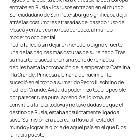
entraba en Rusia y los rusos entraban en el mundo.
Ser ciudadano de San Petersburgo significaba dejar
atrás las costumbres atrasadas del pasado ruso de
Moscú y entrar, como ruso europeo, al mundo
moderno occidental.
Pedro falleció sin dejar un heredero digno y fuerte,
una de las páginas más oscuras de su reinado. Tras
su muerte le sucedieron una serie de reinados
débiles hasta la coronación de la emperatriz Catalina
II la Grande. Princesa alemana de nacimiento,
sucedió en el trono a su marido Pedro II, sobrino de
Pedro el Grande. Ávida de poder hizo todo lo posible
por parecer rusa pura, aprendió el idioma, se
convirtió a la fe ortodoxa y no tuvo dudas de que el
destino de Rusia, estaba absulotamente ligado al
suyo. Su misión era acercar a Rusia al resto del
mundo y lograr la gloria de aquel país en el que Dios
la había puesto.