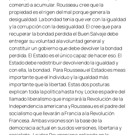
comenzó a acumular. Rousseau cree que la
propiedad es el rigen del mal porque genera la
desigualdad. La bondad tenia que ver con la igualdad
y la corrupción con la desigualdad. El cree que para
recuperar la bondad perdida el Buen Salvaje debe
entregar su voluntad ala voluntad general y
constituir un gobierno que debe devolver la bondad
perdida. El Estado es el único capaz de hacer eso. El
Estado debe redistribuir devolviendo la igualdad y
con ella, la bondad. Para Rousseau el Estado es meas
importante que el Individuo y la igualdad más
importante que la libertad. Estas dos posturas
explican toda la política hasta hoy. Locke es padre del
llamado liberalismo que inspirará la Revolución de la
Independencia americana y Rousseau es el padre del
socialismo que llevarán a Francia a la Revolución
Francesa. Ambas visiones son la base de la
democracia actual en sus dos versiones, libertaria y
socialista. La idea Roussoniana aplicada en la