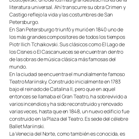
literatura universal. Ahí transcurre su obra
Crimen y
Castigo
reflejo la vida y las costumbres de San
Petersburgo.
En San Petersburgo triunfó y murió en 1840 uno de
los más grandes compositores de todos los tiempos
Piotr Ilich Tchaikovski. Sus clásicos como
El Lago de
los Cisnes
o
El Cascanueces
se encuentran dentro
de las obras de música clásica más famosas del
mundo.
En la ciudad se encuentra el mundialmente famoso
Teatro Mariinsky. Construido inicialmente en 1783
bajo el reinado de Catalina II, pero que en aquel
entonces se llamaba el Gran Teatro, ha sobrevivido a
varios incendios y ha sido reconstruido y renovado
varias veces, hasta que en 1848, un nuevo edificio fue
construido en la Plaza del Teatro. Es sede del célebre
Ballet Mariinski.
La Venecia del Norte, como también es conocida, es