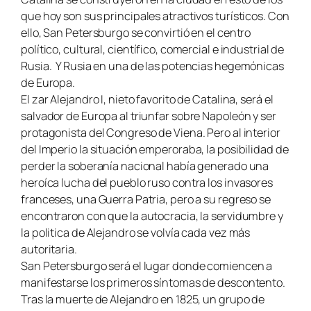
que hoy son sus principales atractivos turísticos. Con
ello, San Petersburgo se convirtió en el centro
político, cultural, científico, comercial e industrial de
Rusia. Y Rusia en una de las potencias hegemónicas
de Europa.
El zar Alejandro I, nieto favorito de Catalina, será el
salvador de Europa al triunfar sobre Napoleón y ser
protagonista del Congreso de Viena. Pero al interior
del Imperio la situación emperoraba, la posibilidad de
perder la soberanía nacional había generado una
heroíca lucha del pueblo ruso contra los invasores
franceses, una Guerra Patria, pero a su regreso se
encontraron con que la autocracia, la servidumbre y
la politica de Alejandro se volvía cada vez más
autoritaria.
San Petersburgo será el lugar donde comiencen a
manifestarse los primeros síntomas de descontento.
Tras la muerte de Alejandro en 1825, un grupo de