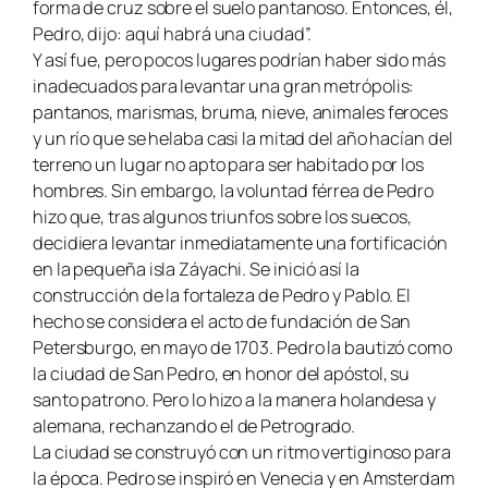
forma de cruz sobre el suelo pantanoso. Entonces, él,
Pedro, dijo: aquí habrá una ciudad”.
Y así fue, pero pocos lugares podrían haber sido más
inadecuados para levantar una gran metrópolis:
pantanos, marismas, bruma, nieve, animales feroces
y un río que se helaba casi la mitad del año hacían del
terreno un lugar no apto para ser habitado por los
hombres. Sin embargo, la voluntad férrea de Pedro
hizo que, tras algunos triunfos sobre los suecos,
decidiera levantar inmediatamente una fortificación
en la pequeña isla Záyachi. Se inició así la
construcción de la fortaleza de Pedro y Pablo. El
hecho se considera el acto de fundación de San
Petersburgo, en mayo de 1703. Pedro la bautizó como
la ciudad de San Pedro, en honor del apóstol, su
santo patrono. Pero lo hizo a la manera holandesa y
alemana, rechanzando el de Petrogrado.
La ciudad se construyó con un ritmo vertiginoso para
la época. Pedro se inspiró en Venecia y en Amsterdam