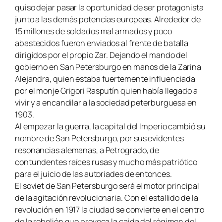
quiso dejar pasar la oportunidad de ser protagonista
junto a las demás potencias europeas. Alrededor de
15 millones de soldados mal armados y poco
abastecidos fueron enviados al frente de batalla
dirigidos por el propio Zar. Dejando el mando del
gobierno en San Petersburgo en manos de la Zarina
Alejandra, quien estaba fuertemente influenciada
por el monje Grigori Rasputín quien había llegado a
vivir y a encandilar a la sociedad peterburguesa en
1903.
Al empezar la guerra, la capital del Imperio cambió su
nombre de San Petersburgo, por sus evidentes
resonancias alemanas, a Petrogrado, de
contundentes raíces rusas y mucho más patriótico
para el juicio de las autoriades de entonces.
El soviet de San Petersburgo será el motor principal
de la agitación revolucionaria. Con el estallido de la
revolución en 1917 la ciudad se convierte en el centro
de la rebelión que provoca la caida del régimen del