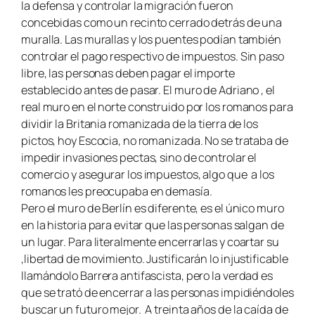
la defensa y controlar la migración fueron
concebidas como un recinto cerrado detrás de una
muralla. Las murallas y los puentes podían también
controlar el pago respectivo de impuestos. Sin paso
libre, las personas deben pagar el importe
establecido antes de pasar. El muro de Adriano , el
real muro en el norte construido por los romanos para
dividir la Britania romanizada de la tierra de los
pictos, hoy Escocia, no romanizada. No se trataba de
impedir invasiones pectas, sino de controlar el
comercio y asegurar los impuestos, algo que a los
romanos les preocupaba en demasía.
Pero el muro de Berlín es diferente, es el único muro
en la historia para evitar que las personas salgan de
un lugar. Para literalmente encerrarlas y coartar su
,libertad de movimiento. Justificarán lo injustificable
llamándolo Barrera antifascista, pero la verdad es
que se trató de encerrar a las personas impidiéndoles
buscar un futuro mejor. A treinta años de la caída de