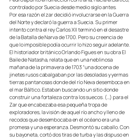
controlado por Suecia desde medio siglo antes.
Por esa razón el zar decidió involucrarse en la Guerra
del Norte y declaró la guerra a Suecia. Su primer
intento contra el rey Carlos XII terminó en el desastre
de la Batalla de Narva de 1700. Pero su creencia de
que lo imposible podía ocurrir lo hizo seguir adelante.
El historiador británico Orlando Figues en su obra
El
Baile de Natasha
, relata que en una neblinosa
mañana de la primavera de 1703 “una docena de
jinetes rusos cabalgaban por las desoladas y yermas
tierras pantanosas donde del río Neva desemboca en
el mar Báltico. Estaban buscando un sitio donde
construir una fortaleza contra los suecos. (…) para el
Zar que encabezaba esa pequeña tropa de
exploradores, la visión de aquel río ancho y lleno de
recodos que desembocaba en el océano era una
promesa y una esperanza. Desmontó su caballo. Con
su bayoneta, cortó dos tiras de turba y las dispuso en