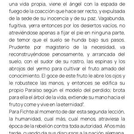
una vida propia, viene el ángel con la espada de
fuego de la coacción que hace ser recto, y expulsada
de la sede de su inocencia y de su paz. Vagabunda,
fugitiva, yerra entonces por los desiertos vacíos, no
atreviéndose apenas a fijar el pie en ninguna parte,
de temor que el suelo se hunda bajo sus pasos.
Prudente por magisterio de la necesidad, va
reconstruyéndose penosamente, y arrancada del
suelo, con el sudor de su rostro, las espinas y los
abrojos del yermo para cultivar el fruto amado del
conocimiento. El goce de este fruto le abre los ojos y
le robustece las manos, y entonces se edifica su
propio Paraíso según el modelo del perdido; brota
para ella el árbol de la vida, extiende su mano hacia el
fruto y come y vive en la eternidad”.
Para Fichte al momento de dar esta segunda lección,
la humanidad, cual más, cual menos, atraviesa la
época de la rebelión contra toda autoridad. Años más
tarde, cuando da sus discursos a la nación alemana,