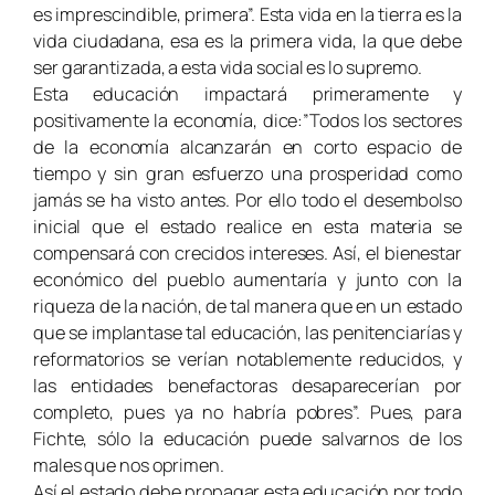
es imprescindible, primera”. Esta vida en la tierra es la
vida ciudadana, esa es la primera vida, la que debe
ser garantizada, a esta vida social es lo supremo.
Esta educación impactará primeramente y
positivamente la economía, dice:”Todos los sectores
de la economía alcanzarán en corto espacio de
tiempo y sin gran esfuerzo una prosperidad como
jamás se ha visto antes. Por ello todo el desembolso
inicial que el estado realice en esta materia se
compensará con crecidos intereses. Así, el bienestar
económico del pueblo aumentaría y junto con la
riqueza de la nación, de tal manera que en un estado
que se implantase tal educación, las penitenciarías y
reformatorios se verían notablemente reducidos, y
las entidades benefactoras desaparecerían por
completo, pues ya no habría pobres”. Pues, para
Fichte, sólo la educación puede salvarnos de los
males que nos oprimen.
Así el estado debe propagar esta educación por todo