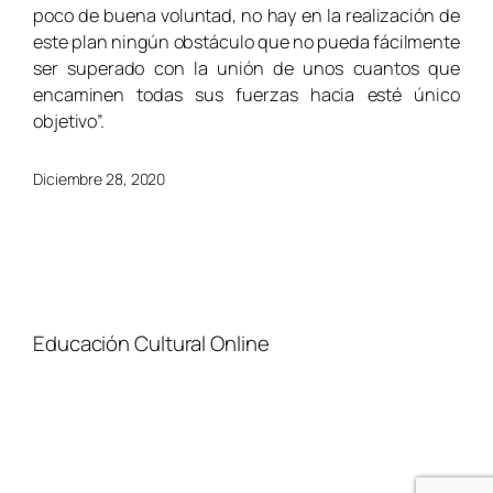
poco de buena voluntad, no hay en la realización de
este plan ningún obstáculo que no pueda fácilmente
ser superado con la unión de unos cuantos que
encaminen todas sus fuerzas hacia esté único
objetivo”.
Diciembre 28, 2020
Educación Cultural Online
NOSOTROS
FACEBOOK
TIENDA
ARTÍCULOS
YOUTUBE
TÉRMINOS Y CONDICIONES
CURSOS
INSTAGRAM
CONTACTO
TWITTER