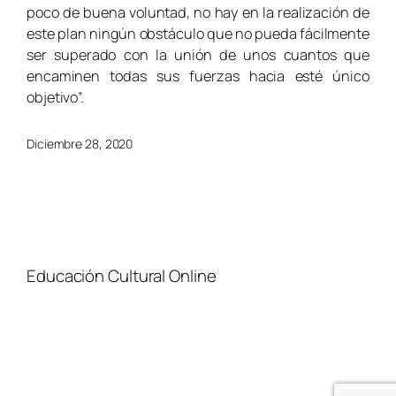
poco de buena voluntad, no hay en la realización de
este plan ningún obstáculo que no pueda fácilmente
ser superado con la unión de unos cuantos que
encaminen todas sus fuerzas hacia esté único
objetivo”.
Diciembre 28, 2020
Educación Cultural Online
NOSOTROS
FACEBOOK
TIENDA
ARTÍCULOS
YOUTUBE
TÉRMINOS Y CONDICIONES
CURSOS
INSTAGRAM
CONTACTO
TWITTER