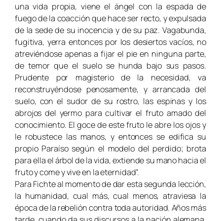
una vida propia, viene el ángel con la espada de
fuego de la coacción que hace ser recto, y expulsada
de la sede de su inocencia y de su paz. Vagabunda,
fugitiva, yerra entonces por los desiertos vacíos, no
atreviéndose apenas a fijar el pie en ninguna parte,
de temor que el suelo se hunda bajo sus pasos.
Prudente por magisterio de la necesidad, va
reconstruyéndose penosamente, y arrancada del
suelo, con el sudor de su rostro, las espinas y los
abrojos del yermo para cultivar el fruto amado del
conocimiento. El goce de este fruto le abre los ojos y
le robustece las manos, y entonces se edifica su
propio Paraíso según el modelo del perdido; brota
para ella el árbol de la vida, extiende su mano hacia el
fruto y come y vive en la eternidad”.
Para Fichte al momento de dar esta segunda lección,
la humanidad, cual más, cual menos, atraviesa la
época de la rebelión contra toda autoridad. Años más
tarde, cuando da sus discursos a la nación alemana,