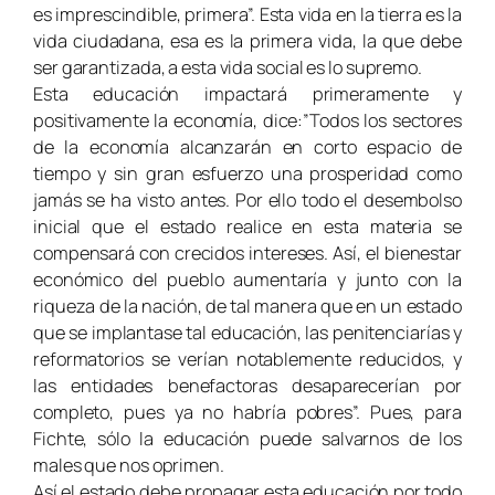
es imprescindible, primera”. Esta vida en la tierra es la
vida ciudadana, esa es la primera vida, la que debe
ser garantizada, a esta vida social es lo supremo.
Esta educación impactará primeramente y
positivamente la economía, dice:”Todos los sectores
de la economía alcanzarán en corto espacio de
tiempo y sin gran esfuerzo una prosperidad como
jamás se ha visto antes. Por ello todo el desembolso
inicial que el estado realice en esta materia se
compensará con crecidos intereses. Así, el bienestar
económico del pueblo aumentaría y junto con la
riqueza de la nación, de tal manera que en un estado
que se implantase tal educación, las penitenciarías y
reformatorios se verían notablemente reducidos, y
las entidades benefactoras desaparecerían por
completo, pues ya no habría pobres”. Pues, para
Fichte, sólo la educación puede salvarnos de los
males que nos oprimen.
Así el estado debe propagar esta educación por todo