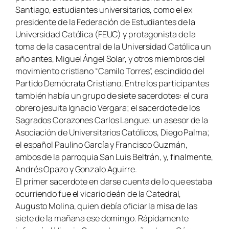
Santiago, estudiantes universitarios, como el ex
presidente de la Federación de Estudiantes de la
Universidad Católica (FEUC) y protagonista de la
toma de la casa central de la Universidad Católica un
año antes, Miguel Ángel Solar, y otros miembros del
movimiento cristiano “Camilo Torres”, escindido del
Partido Demócrata Cristiano. Entre los participantes
también había un grupo de siete sacerdotes: el cura
obrero jesuita Ignacio Vergara; el sacerdote de los
Sagrados Corazones Carlos Langue; un asesor de la
Asociación de Universitarios Católicos, Diego Palma;
el español Paulino García y Francisco Guzmán,
ambos de la parroquia San Luis Beltrán, y, finalmente,
Andrés Opazo y Gonzalo Aguirre.
El primer sacerdote en darse cuenta de lo que estaba
ocurriendo fue el vicario deán de la Catedral,
Augusto Molina, quien debía oficiar la misa de las
siete de la mañana ese domingo. Rápidamente