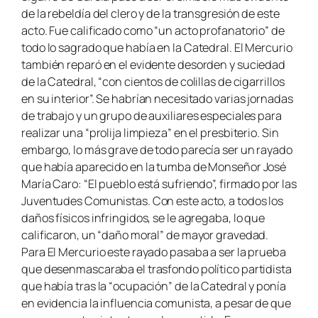
de la rebeldía del clero y de la transgresión de este
acto. Fue calificado como “un acto profanatorio” de
todo lo sagrado que había en la Catedral. El Mercurio
también reparó en el evidente desorden y suciedad
de la Catedral, “con cientos de colillas de cigarrillos
en su interior”. Se habrían necesitado varias jornadas
de trabajo y un grupo de auxiliares especiales para
realizar una “prolija limpieza” en el presbiterio. Sin
embargo, lo más grave de todo parecía ser un rayado
que había aparecido en la tumba de Monseñor José
María Caro: “El pueblo está sufriendo”, firmado por las
Juventudes Comunistas. Con este acto, a todos los
daños físicos infringidos, se le agregaba, lo que
calificaron, un “daño moral” de mayor gravedad.
Para El Mercurio este rayado pasaba a ser la prueba
que desenmascaraba el trasfondo político partidista
que había tras la “ocupación” de la Catedral y ponía
en evidencia la influencia comunista, a pesar de que