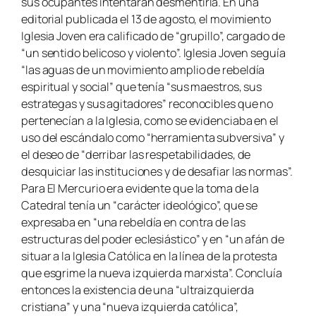
sus ocupantes intentaran desmentirla. En una
editorial publicada el 13 de agosto, el movimiento
Iglesia Joven era calificado de “grupillo”, cargado de
“un sentido belicoso y violento”. Iglesia Joven seguía
“las aguas de un movimiento amplio de rebeldía
espiritual y social” que tenía “sus maestros, sus
estrategas y sus agitadores” reconocibles que no
pertenecían a la Iglesia, como se evidenciaba en el
uso del escándalo como “herramienta subversiva” y
el deseo de “derribar las respetabilidades, de
desquiciar las instituciones y de desafiar las normas”.
Para El Mercurio era evidente que la toma de la
Catedral tenía un “carácter ideológico”, que se
expresaba en “una rebeldía en contra de las
estructuras del poder eclesiástico” y en “un afán de
situar a la Iglesia Católica en la línea de la protesta
que esgrime la nueva izquierda marxista”. Concluía
entonces la existencia de una “ultraizquierda
cristiana” y una “nueva izquierda católica”,