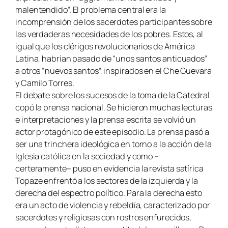
malentendido”. El problema central era la
incomprensión de los sacerdotes participantes sobre
las verdaderas necesidades de los pobres. Estos, al
igual que los clérigos revolucionarios de América
Latina, habrían pasado de “unos santos anticuados”
a otros “nuevos santos”, inspirados en el Che Guevara
y Camilo Torres.
El debate sobre los sucesos de la toma de la Catedral
copó la prensa nacional. Se hicieron muchas lecturas
e interpretaciones y la prensa escrita se volvió un
actor protagónico de este episodio. La prensa pasó a
ser una trinchera ideológica en torno a la acción de la
Iglesia católica en la sociedad y como –
certeramente– puso en evidencia la revista satírica
Topaze enfrentó a los sectores de la izquierda y la
derecha del espectro político. Para la derecha esto
era un acto de violencia y rebeldía, caracterizado por
sacerdotes y religiosas con rostros enfurecidos,