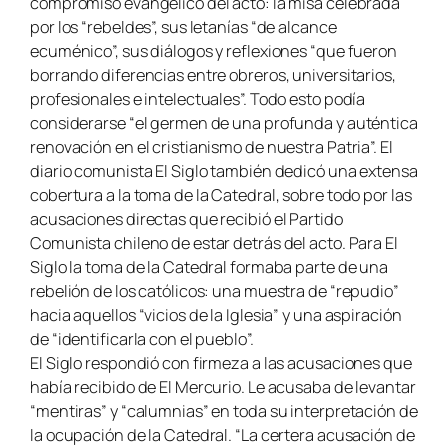
compromiso evangélico del acto: la misa celebrada
por los “rebeldes”, sus letanías “de alcance
ecuménico”, sus diálogos y reflexiones “que fueron
borrando diferencias entre obreros, universitarios,
profesionales e intelectuales”. Todo esto podía
considerarse “el germen de una profunda y auténtica
renovación en el cristianismo de nuestra Patria”. El
diario comunista El Siglo también dedicó una extensa
cobertura a la toma de la Catedral, sobre todo por las
acusaciones directas que recibió el Partido
Comunista chileno de estar detrás del acto. Para El
Siglo la toma de la Catedral formaba parte de una
rebelión de los católicos: una muestra de “repudio”
hacia aquellos “vicios de la Iglesia” y una aspiración
de “identificarla con el pueblo”.
El Siglo respondió con firmeza a las acusaciones que
había recibido de El Mercurio. Le acusaba de levantar
“mentiras” y “calumnias” en toda su interpretación de
la ocupación de la Catedral. “La certera acusación de