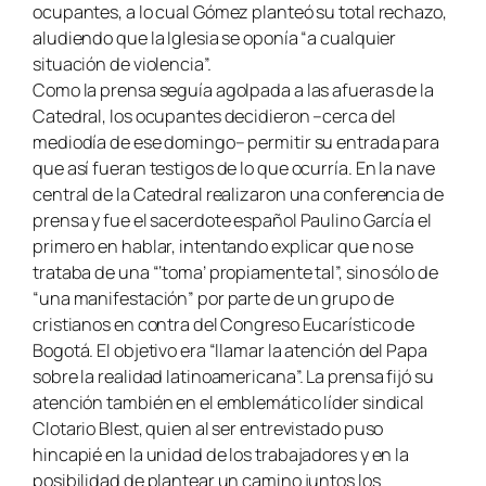
ocupantes, a lo cual Gómez planteó su total rechazo,
aludiendo que la Iglesia se oponía “a cualquier
situación de violencia”.
Como la prensa seguía agolpada a las afueras de la
Catedral, los ocupantes decidieron –cerca del
mediodía de ese domingo– permitir su entrada para
que así fueran testigos de lo que ocurría. En la nave
central de la Catedral realizaron una conferencia de
prensa y fue el sacerdote español Paulino García el
primero en hablar, intentando explicar que no se
trataba de una “‘toma’ propiamente tal”, sino sólo de
“una manifestación” por parte de un grupo de
cristianos en contra del Congreso Eucarístico de
Bogotá. El objetivo era “llamar la atención del Papa
sobre la realidad latinoamericana”. La prensa fijó su
atención también en el emblemático líder sindical
Clotario Blest, quien al ser entrevistado puso
hincapié en la unidad de los trabajadores y en la
posibilidad de plantear un camino juntos los