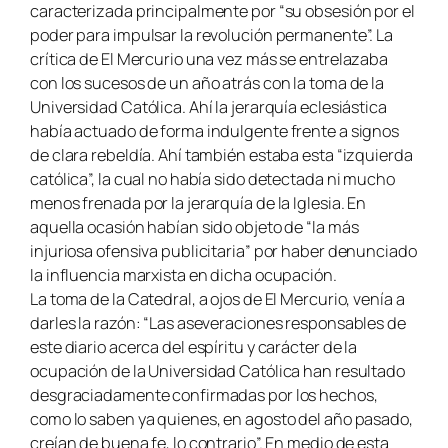
caracterizada principalmente por “su obsesión por el
poder para impulsar la revolución permanente”. La
crítica de El Mercurio una vez más se entrelazaba
con los sucesos de un año atrás con la toma de la
Universidad Católica. Ahí la jerarquía eclesiástica
había actuado de forma indulgente frente a signos
de clara rebeldía. Ahí también estaba esta “izquierda
católica”, la cual no había sido detectada ni mucho
menos frenada por la jerarquía de la Iglesia. En
aquella ocasión habían sido objeto de “la más
injuriosa ofensiva publicitaria” por haber denunciado
la influencia marxista en dicha ocupación.
La toma de la Catedral, a ojos de El Mercurio, venía a
darles la razón: “Las aseveraciones responsables de
este diario acerca del espíritu y carácter de la
ocupación de la Universidad Católica han resultado
desgraciadamente confirmadas por los hechos,
como lo saben ya quienes, en agosto del año pasado,
creían de buena fe, lo contrario”. En medio de esta