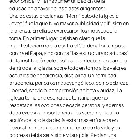
económica” y “la instrumentalización de la
educación a favor de las clases dirigentes”.
Una de estas proclamas, “Manifiesto de la Iglesia
Joven”, fue la que tuvo mayor publicidad y difusión en
la prensa. En ella se expresaron los motivos de la
toma. En primer lugar, dejaban claro que la
manifestación no era contra el Cardenal ni tampoco
contra el Papa, sino contra “las estructuras caducas”
de la institución eclesiástica. Planteaban un cambio
dentro de la Iglesia, sobre todo en torno a los valores
actuales de obediencia, disciplina, uniformidad,
prudencia, por otros más evangélicos, como pobreza,
libertad, servicio, comprensión abierta y audaz. La
Iglesia tenía una esencia autoritaria, que no
respetaba las opciones de cada persona, y además
daba excesiva importancia a los sacramentos. La
acción de la Iglesia debía estar más enfocada en
llevar al hombre a comprometerse con la vida y su
pobreza debía ser visible y tangible. Pedían una