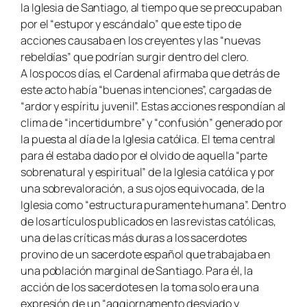
la Iglesia de Santiago, al tiempo que se preocupaban
por el “estupor y escándalo” que este tipo de
acciones causaba en los creyentes y las “nuevas
rebeldías” que podrían surgir dentro del clero.
A los pocos días, el Cardenal afirmaba que detrás de
este acto había “buenas intenciones”, cargadas de
“ardor y espíritu juvenil”. Estas acciones respondían al
clima de “incertidumbre” y “confusión” generado por
la puesta al día de la Iglesia católica. El tema central
para él estaba dado por el olvido de aquella “parte
sobrenatural y espiritual” de la Iglesia católica y por
una sobrevaloración, a sus ojos equivocada, de la
Iglesia como “estructura puramente humana”. Dentro
de los artículos publicados en las revistas católicas,
una de las críticas más duras a los sacerdotes
provino de un sacerdote español que trabajaba en
una población marginal de Santiago. Para él, la
acción de los sacerdotes en la toma solo era una
expresión de un “aggiornamento desviado y