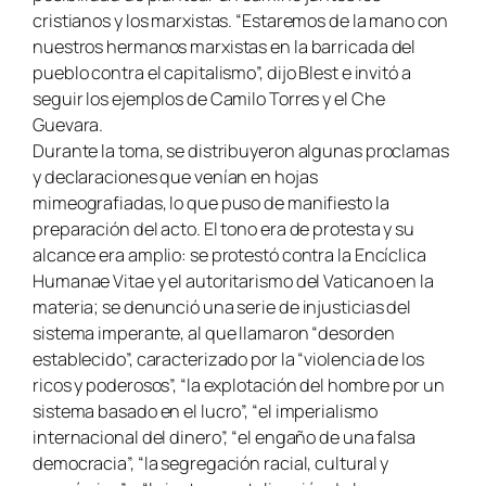
cristianos y los marxistas. “Estaremos de la mano con
nuestros hermanos marxistas en la barricada del
pueblo contra el capitalismo”, dijo Blest e invitó a
seguir los ejemplos de Camilo Torres y el Che
Guevara.
Durante la toma, se distribuyeron algunas proclamas
y declaraciones que venían en hojas
mimeografiadas, lo que puso de manifiesto la
preparación del acto. El tono era de protesta y su
alcance era amplio: se protestó contra la Encíclica
Humanae Vitae y el autoritarismo del Vaticano en la
materia; se denunció una serie de injusticias del
sistema imperante, al que llamaron “desorden
establecido”, caracterizado por la “violencia de los
ricos y poderosos”, “la explotación del hombre por un
sistema basado en el lucro”, “el imperialismo
internacional del dinero”, “el engaño de una falsa
democracia”, “la segregación racial, cultural y