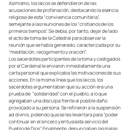
Asimismo, los laicos se defendieron de las
acusaciones de profanación, destacando la esencia
religiosa de esta “convivencia comunitaria”,
semejante a las reuniones de los “cristianos de los
primeros tiempos”. Se debía, por tanto, dejar de lado
el acto de toma de la Catedral para observar la
reunión que se había generado, caracterizada por su
“meditación, recogimiento y oración”.
Los sacerdotes participantes de la toma y castigados
por el Cardenal le enviaron inmediatamente una
carta personal que explicaba las motivaciones de sus
acciones. En la misma línea que los laicos, los
sacerdotes argumentaban que su acción era una
prueba de “solidaridad” con el pueblo, a lo que
agregaban una disculpa frente al posible daño
provocado a su persona. Se refirieron a la suspensión
ad divinis, pidiendo que se les levantara para “poder
continuar en el sincero y entusiasta servicio del
Pueblo de Dios”. Finalmente, denunciaban las malas