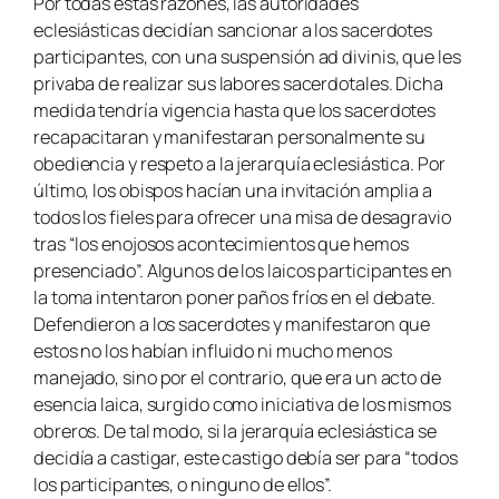
Por todas estas razones, las autoridades
eclesiásticas decidían sancionar a los sacerdotes
participantes, con una suspensión ad divinis, que les
privaba de realizar sus labores sacerdotales. Dicha
medida tendría vigencia hasta que los sacerdotes
recapacitaran y manifestaran personalmente su
obediencia y respeto a la jerarquía eclesiástica. Por
último, los obispos hacían una invitación amplia a
todos los fieles para ofrecer una misa de desagravio
tras “los enojosos acontecimientos que hemos
presenciado”. Algunos de los laicos participantes en
la toma intentaron poner paños fríos en el debate.
Defendieron a los sacerdotes y manifestaron que
estos no los habían influido ni mucho menos
manejado, sino por el contrario, que era un acto de
esencia laica, surgido como iniciativa de los mismos
obreros. De tal modo, si la jerarquía eclesiástica se
decidía a castigar, este castigo debía ser para “todos
los participantes, o ninguno de ellos”.