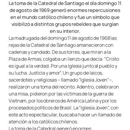
La toma de la Catedral de Santiago el día domingo 11
de agosto de 1969 generó enormes repercusiones
en el mundo católico chileno y fue un símbolo que
visibilizó a distintos grupos rebeldes que surgían
en su interior.
La madrugada del domingo 11 de agosto de 1968 las
rejas de la Catedral de Santiago amanecieron con
cadenas y candado. De sus torres, que miran a la
Plaza de Armas, colgaba un lienzo que decía: “Cristo
es igual a la verdad. Por una Iglesia junto al pueblo y
su lucha. Justicia y amor”. Un grupo de laicos,
sacerdotes y religiosas – llamado “Iglesia Joven”–,
realizaron una toma del recinto. Adentro, celebraron
una misa, pidieron por las víctimas de la guerra de
Vietnam, por los obreros de América Latina y por los
procesados políticos de Brasil. La “Iglesia Joven”, con
este acto espectacular, buscaba hacer un llamado de
atención a los católicos chilenos.
La toma de la Catedral generó enormes