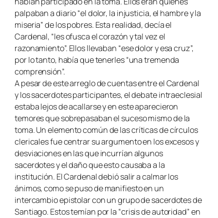
habían participado en la toma. Ellos eran quienes
palpaban a diario “el dolor, la injusticia, el hambre y la
miseria” de los pobres. Esta realidad, decía el
Cardenal, “les ofusca el corazón y tal vez el
razonamiento”. Ellos llevaban “ese dolor y esa cruz”,
por lo tanto, había que tenerles “una tremenda
comprensión”.
A pesar de este arreglo de cuentas entre el Cardenal
y los sacerdotes participantes, el debate intraeclesial
estaba lejos de acallarse y en este aparecieron
temores que sobrepasaban el suceso mismo de la
toma. Un elemento común de las críticas de círculos
clericales fue centrar su argumento en los excesos y
desviaciones en las que incurrían algunos
sacerdotes y el daño que esto causaba a la
institución. El Cardenal debió salir a calmar los
ánimos, como se puso de manifiesto en un
intercambio epistolar con un grupo de sacerdotes de
Santiago. Estos temían por la “crisis de autoridad” en