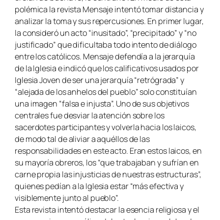
polémica la revista Mensaje intentó tomar distancia y
analizar la toma y sus repercusiones. En primer lugar,
la consideró un acto “inusitado”, “precipitado” y “no
justificado” que dificultaba todo intento de diálogo
entre los católicos. Mensaje defendía a la jerarquía
de la Iglesia e indicó que los calificativos usados por
Iglesia Joven de ser una jerarquía “retrógrada” y
“alejada de los anhelos del pueblo” solo constituían
una imagen “falsa e injusta”. Uno de sus objetivos
centrales fue desviar la atención sobre los
sacerdotes participantes y volverla hacia los laicos,
de modo tal de aliviar a aquéllos de las
responsabilidades en este acto. Eran estos laicos, en
su mayoría obreros, los “que trabajaban y sufrían en
carne propia las injusticias de nuestras estructuras”,
quienes pedían a la Iglesia estar “más efectiva y
visiblemente junto al pueblo”.
Esta revista intentó destacar la esencia religiosa y el