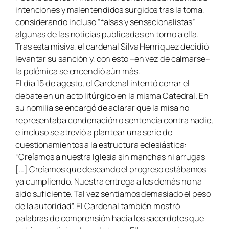
intenciones y malentendidos surgidos tras la toma,
considerando incluso “falsas y sensacionalistas”
algunas de las noticias publicadas en torno a ella.
Tras esta misiva, el cardenal Silva Henríquez decidió
levantar su sanción y, con esto –en vez de calmarse–
la polémica se encendió aún más.
El día 15 de agosto, el Cardenal intentó cerrar el
debate en un acto litúrgico en la misma Catedral. En
su homilía se encargó de aclarar que la misa no
representaba condenación o sentencia contra nadie,
e incluso se atrevió a plantear una serie de
cuestionamientos a la estructura eclesiástica:
“Creíamos a nuestra Iglesia sin manchas ni arrugas
[…] Creíamos que deseando el progreso estábamos
ya cumpliendo. Nuestra entrega a los demás no ha
sido suficiente. Tal vez sentíamos demasiado el peso
de la autoridad”. El Cardenal también mostró
palabras de comprensión hacia los sacerdotes que