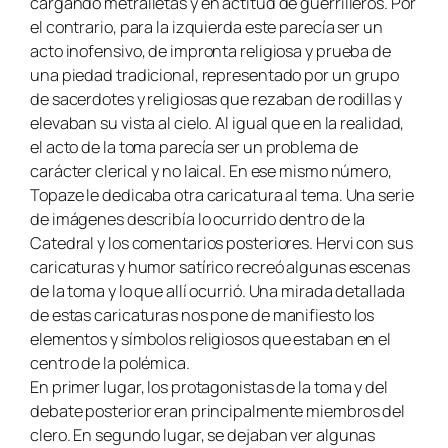
cargando metralletas y en actitud de guerrilleros. Por
el contrario, para la izquierda este parecía ser un
acto inofensivo, de impronta religiosa y prueba de
una piedad tradicional, representado por un grupo
de sacerdotes y religiosas que rezaban de rodillas y
elevaban su vista al cielo. Al igual que en la realidad,
el acto de la toma parecía ser un problema de
carácter clerical y no laical. En ese mismo número,
Topaze le dedicaba otra caricatura al tema. Una serie
de imágenes describía lo ocurrido dentro de la
Catedral y los comentarios posteriores. Hervi con sus
caricaturas y humor satírico recreó algunas escenas
de la toma y lo que allí ocurrió. Una mirada detallada
de estas caricaturas nos pone de manifiesto los
elementos y símbolos religiosos que estaban en el
centro de la polémica.
En primer lugar, los protagonistas de la toma y del
debate posterior eran principalmente miembros del
clero. En segundo lugar, se dejaban ver algunas