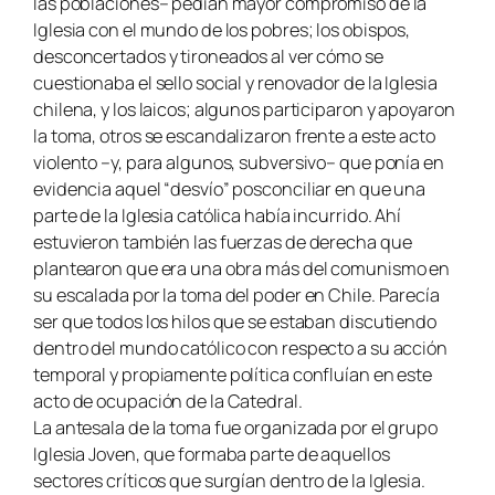
las poblaciones– pedían mayor compromiso de la
Iglesia con el mundo de los pobres; los obispos,
desconcertados y tironeados al ver cómo se
cuestionaba el sello social y renovador de la Iglesia
chilena, y los laicos; algunos participaron y apoyaron
la toma, otros se escandalizaron frente a este acto
violento –y, para algunos, subversivo– que ponía en
evidencia aquel “desvío” posconciliar en que una
parte de la Iglesia católica había incurrido. Ahí
estuvieron también las fuerzas de derecha que
plantearon que era una obra más del comunismo en
su escalada por la toma del poder en Chile. Parecía
ser que todos los hilos que se estaban discutiendo
dentro del mundo católico con respecto a su acción
temporal y propiamente política confluían en este
acto de ocupación de la Catedral.
La antesala de la toma fue organizada por el grupo
Iglesia Joven, que formaba parte de aquellos
sectores críticos que surgían dentro de la Iglesia.