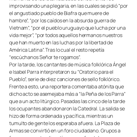
improvisando una plegaria, en las cuales se pidió “por
el angustiado pueblo de Biafra que muere de
hambre”, “por los caídos en la absurda guerra de
Vietnam”, “por el pueblo uruguayo que lucha por una
vida mejor”, “por todos aquellos hermanos nuestros
que han muerto en las luchas por la libertad de
América Latina”. Tras lo cual el resto repetía
“escúchanos Señor te rogamos”.
Por la tarde, los cantantes de música folklórica Ángel
e Isabel Parra interpretaron su “Oratorio para el
Pueblo”, serie de diez canciones de sello folklórico.
Frente a esto, una reportera comentaba atónita que
dicho acto se asemejaba más a “la Peña de los Parra”
que a un acto litúrgico. Pasadas las cinco de la tarde
los ocupantes abandonaron la Catedral. La salida se
hizo de forma ordenada y pacífica, mientras un
tumulto de gente los esperaba afuera. La Plaza de
Armas se convirtió en un foro ciudadano. Grupos a