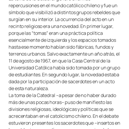
repercusiones en el mundo católico chileno y fue un
símbolo que visibilizó a distintos grupos rebeldes que
surgían en su interior. La ocurrencia del acto en un
recinto religioso era una novedad. En primer lugar,
porque las “tomas” eran una práctica política
esencialmente de izquierda y los espacios tomados
hasta ese momento habían sido fábricas, fundos y
terrenos urbanos. Salvo exactamente un año atrás, el
11 de agosto de 1967, en que la Casa Central de la
Universidad Católica había sido tomada por un grupo
de estudiantes. En segundo lugar, la novedad estaba
dada por la participación de sacerdotes en un acto
de esta naturaleza.
La toma de la Catedral –a pesar de no haber durado
más de unas pocas horas– puso de manifiesto las
divisiones religiosas, ideológicas y políticas que se
acrecentaban en el catolicismo chileno. En el debate
estuvieron presentes los sacerdotes que –insertos en