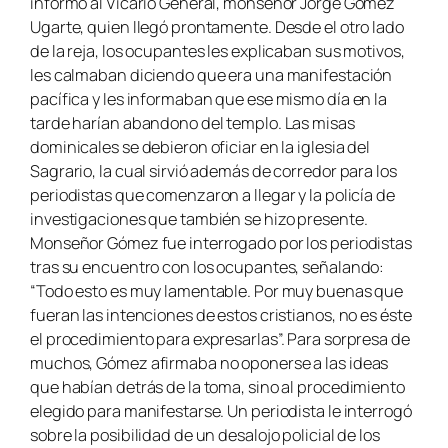
informó al Vicario General, monseñor Jorge Gómez
Ugarte, quien llegó prontamente. Desde el otro lado
de la reja, los ocupantes les explicaban sus motivos,
les calmaban diciendo que era una manifestación
pacífica y les informaban que ese mismo día en la
tarde harían abandono del templo. Las misas
dominicales se debieron oficiar en la iglesia del
Sagrario, la cual sirvió además de corredor para los
periodistas que comenzaron a llegar y la policía de
investigaciones que también se hizo presente.
Monseñor Gómez fue interrogado por los periodistas
tras su encuentro con los ocupantes, señalando:
“Todo esto es muy lamentable. Por muy buenas que
fueran las intenciones de estos cristianos, no es éste
el procedimiento para expresarlas”. Para sorpresa de
muchos, Gómez afirmaba no oponerse a las ideas
que habían detrás de la toma, sino al procedimiento
elegido para manifestarse. Un periodista le interrogó
sobre la posibilidad de un desalojo policial de los