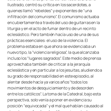
Ilustrado, centró su crítica en los sacerdotes, a
quienes llamó “rebeldes” y exponentes de “una
infiltración del comunismo”. El comunismo actuaba
encubiertamente a través del uso de guitarras en la
liturgia y en el acto de fumar dentro de un recinto
eclesiástico. Pero también hacía uso de una de sus
prácticas esenciales: el uso de la violencia. El
problema estaba en que ahora se evidenciaba un
nuevo tipo, la “violencia religiosa”, la que alcanzaba
incluso los “lugares sagrados”. Este medio de prensa
aprovechaba también de criticar a la jerarquía
eclesiástica y en particular a los jesuitas, aludiendo a
su grado de responsabilidad en este episodio, al
alentar desde hacía ya varios años “todos los
movimientos de desquiciamiento y de desorden
entre los católicos”. La toma de la Catedral, bajo esta
perspectiva, solo venía a poner en evidencia su
posición “equivocada” y el mal que habían causado al