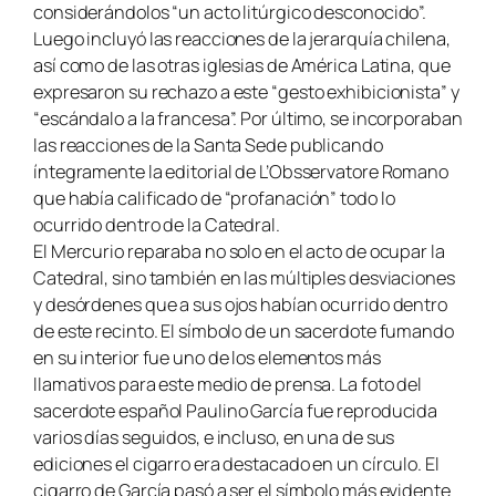
considerándolos “un acto litúrgico desconocido”.
Luego incluyó las reacciones de la jerarquía chilena,
así como de las otras iglesias de América Latina, que
expresaron su rechazo a este “gesto exhibicionista” y
“escándalo a la francesa”. Por último, se incorporaban
las reacciones de la Santa Sede publicando
íntegramente la editorial de L’Obsservatore Romano
que había calificado de “profanación” todo lo
ocurrido dentro de la Catedral.
El Mercurio reparaba no solo en el acto de ocupar la
Catedral, sino también en las múltiples desviaciones
y desórdenes que a sus ojos habían ocurrido dentro
de este recinto. El símbolo de un sacerdote fumando
en su interior fue uno de los elementos más
llamativos para este medio de prensa. La foto del
sacerdote español Paulino García fue reproducida
varios días seguidos, e incluso, en una de sus
ediciones el cigarro era destacado en un círculo. El
cigarro de García pasó a ser el símbolo más evidente