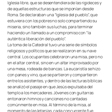
Iglesia libre, que se desentendiera de las rigideces y
de aquellas estructuras que se imponían desde
Roma. Se declaraban una “Iglesia del pueblo”, que
estuviera con los pobres no solo compartiendo su
miseria, sino también sus luchas, para terminar
haciendo un llamado a un compromiso con “la
auténtica liberación del pueblo”.
La toma de la Catedral tuvo una serie de símbolos
religiosos y políticos que se realizaron en su nave
central. Los ocupantes celebraron una misa, pero no
en el altar central, sino en un altar improvisado por
una mesa, rodeada de bancas. La eucaristía se hizo
con panes y vino, que se partieron y compartieron
entre los asistentes, y dentro de las lecturas bíblicas
se analizó el pasaje en que Jesús expulsaba del
templo a los mercaderes. Jóvenes con guitarras
entonaron himnos y canciones no cantadas
comúnmente en misa. Al término de la misa, al
momento de las letanías, cada concurrente fue