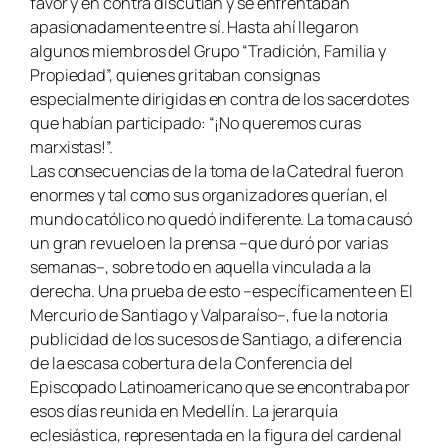
favor y en contra discutían y se enfrentaban
apasionadamente entre sí. Hasta ahí llegaron
algunos miembros del Grupo “Tradición, Familia y
Propiedad”, quienes gritaban consignas
especialmente dirigidas en contra de los sacerdotes
que habían participado: “¡No queremos curas
marxistas!”.
Las consecuencias de la toma de la Catedral fueron
enormes y tal como sus organizadores querían, el
mundo católico no quedó indiferente. La toma causó
un gran revuelo en la prensa –que duró por varias
semanas–, sobre todo en aquella vinculada a la
derecha. Una prueba de esto –específicamente en El
Mercurio de Santiago y Valparaíso–, fue la notoria
publicidad de los sucesos de Santiago, a diferencia
de la escasa cobertura de la Conferencia del
Episcopado Latinoamericano que se encontraba por
esos días reunida en Medellín. La jerarquía
eclesiástica, representada en la figura del cardenal