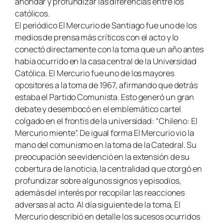
ahondar y profundizar las diferencias entre los
católicos.
El periódico El Mercurio de Santiago fue uno de los
medios de prensa más críticos con el acto y lo
conectó directamente con la toma que un año antes
había ocurrido en la casa central de la Universidad
Católica. El Mercurio fue uno de los mayores
opositores a la toma de 1967, afirmando que detrás
estaba el Partido Comunista. Esto generó un gran
debate y desembocó en el emblemático cartel
colgado en el frontis de la universidad: “Chileno: El
Mercurio miente”. De igual forma El Mercurio vio la
mano del comunismo en la toma de la Catedral. Su
preocupación se evidenció en la extensión de su
cobertura de la noticia, la centralidad que otorgó en
profundizar sobre algunos signos y episodios,
además del interés por recopilar las reacciones
adversas al acto. Al día siguiente de la toma, El
Mercurio describió en detalle los sucesos ocurridos