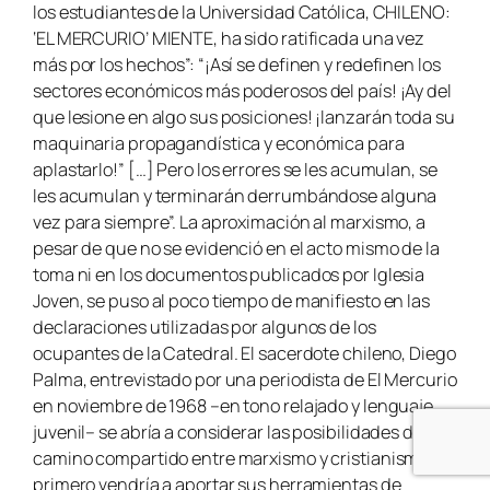
los estudiantes de la Universidad Católica, CHILENO:
‘EL MERCURIO’ MIENTE, ha sido ratificada una vez
más por los hechos”: “¡Así se definen y redefinen los
sectores económicos más poderosos del país! ¡Ay del
que lesione en algo sus posiciones! ¡lanzarán toda su
maquinaria propagandística y económica para
aplastarlo!” […] Pero los errores se les acumulan, se
les acumulan y terminarán derrumbándose alguna
vez para siempre”. La aproximación al marxismo, a
pesar de que no se evidenció en el acto mismo de la
toma ni en los documentos publicados por Iglesia
Joven, se puso al poco tiempo de manifiesto en las
declaraciones utilizadas por algunos de los
ocupantes de la Catedral. El sacerdote chileno, Diego
Palma, entrevistado por una periodista de El Mercurio
en noviembre de 1968 –en tono relajado y lenguaje
juvenil– se abría a considerar las posibilidades de un
camino compartido entre marxismo y cristianismo. El
primero vendría a aportar sus herramientas de