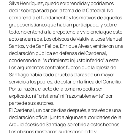
Silva Henríquez, quedó sorprendida y podríamos
decir sobrepasada por la toma de la Catedral. No
comprendía el fundamento y los motivos de aquellos
grupos cristianos que habían participado, y, sobre
todo, no entendía la prepotencia y violencia que este
acto encerraba. Los obispos de Valdivia, José Manuel
Santos, y de San Felipe, Enrique Alvear, emitieron una
declaración pública en defensa del Cardenal,
condenando el “sufrimiento injusto inferido” a este.
Los argumentos centrales fueron que la Iglesia de
Santiago había dado pruebas claras de un mayor
servicio a los pobres, de estar en la línea del Concilio.
Por tal razón, el acto de la toma no podía ser
explicado, ni “cristiana” ni “razonablemente” por
parte de sus autores.
El Cardenal, un par de días después, a través de una
declaración oficial junto a algunas autoridades de la
Arquidiócesis de Santiago, se refirió a estos hechos.
Los obispos mostraron su desconcierto y