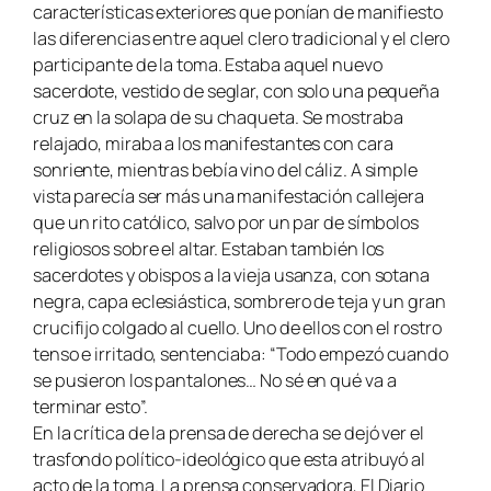
características exteriores que ponían de manifiesto
las diferencias entre aquel clero tradicional y el clero
participante de la toma. Estaba aquel nuevo
sacerdote, vestido de seglar, con solo una pequeña
cruz en la solapa de su chaqueta. Se mostraba
relajado, miraba a los manifestantes con cara
sonriente, mientras bebía vino del cáliz. A simple
vista parecía ser más una manifestación callejera
que un rito católico, salvo por un par de símbolos
religiosos sobre el altar. Estaban también los
sacerdotes y obispos a la vieja usanza, con sotana
negra, capa eclesiástica, sombrero de teja y un gran
crucifijo colgado al cuello. Uno de ellos con el rostro
tenso e irritado, sentenciaba: “Todo empezó cuando
se pusieron los pantalones… No sé en qué va a
terminar esto”.
En la crítica de la prensa de derecha se dejó ver el
trasfondo político-ideológico que esta atribuyó al
acto de la toma. La prensa conservadora, El Diario