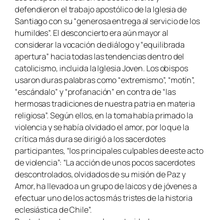
defendieron el trabajo apostólico de la Iglesia de
Santiago con su “generosa entrega al servicio de los
humildes”. El desconcierto era aún mayor al
considerar la vocación de diálogo y “equilibrada
apertura” hacia todas las tendencias dentro del
catolicismo, incluida la Iglesia Joven. Los obispos
usaron duras palabras como “extremismo”, “motín”,
“escándalo” y “profanación” en contra de “las
hermosas tradiciones de nuestra patria en materia
religiosa”. Según ellos, en la toma había primado la
violencia y se había olvidado el amor, por lo que la
crítica más dura se dirigió a los sacerdotes
participantes, “los principales culpables de este acto
de violencia”: “La acción de unos pocos sacerdotes
descontrolados, olvidados de su misión de Paz y
Amor, ha llevado a un grupo de laicos y de jóvenes a
efectuar uno de los actos más tristes de la historia
eclesiástica de Chile”.