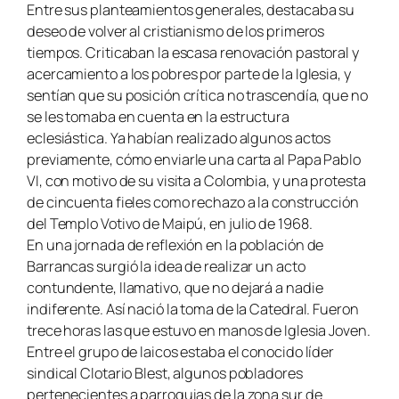
Entre sus planteamientos generales, destacaba su
deseo de volver al cristianismo de los primeros
tiempos. Criticaban la escasa renovación pastoral y
acercamiento a los pobres por parte de la Iglesia, y
sentían que su posición crítica no trascendía, que no
se les tomaba en cuenta en la estructura
eclesiástica. Ya habían realizado algunos actos
previamente, cómo enviarle una carta al Papa Pablo
VI, con motivo de su visita a Colombia, y una protesta
de cincuenta fieles como rechazo a la construcción
del Templo Votivo de Maipú, en julio de 1968.
En una jornada de reflexión en la población de
Barrancas surgió la idea de realizar un acto
contundente, llamativo, que no dejará a nadie
indiferente. Así nació la toma de la Catedral. Fueron
trece horas las que estuvo en manos de Iglesia Joven.
Entre el grupo de laicos estaba el conocido líder
sindical Clotario Blest, algunos pobladores
pertenecientes a parroquias de la zona sur de