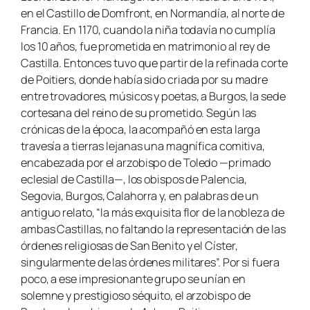
en el Castillo de Domfront, en Normandía, al norte de
Francia. En 1170, cuando la niña todavía no cumplía
los 10 años, fue prometida en matrimonio al rey de
Castilla. Entonces tuvo que partir de la refinada corte
de Poitiers, donde había sido criada por su madre
entre trovadores, músicos y poetas, a Burgos, la sede
cortesana del reino de su prometido. Según las
crónicas de la época, la acompañó en esta larga
travesía a tierras lejanas una magnífica comitiva,
encabezada por el arzobispo de Toledo —primado
eclesial de Castilla—, los obispos de Palencia,
Segovia, Burgos, Calahorra y, en palabras de un
antiguo relato, “la más exquisita flor de la nobleza de
ambas Castillas, no faltando la representación de las
órdenes religiosas de San Benito y el Císter,
singularmente de las órdenes militares”. Por si fuera
poco, a ese impresionante grupo se unían en
solemne y prestigioso séquito, el arzobispo de