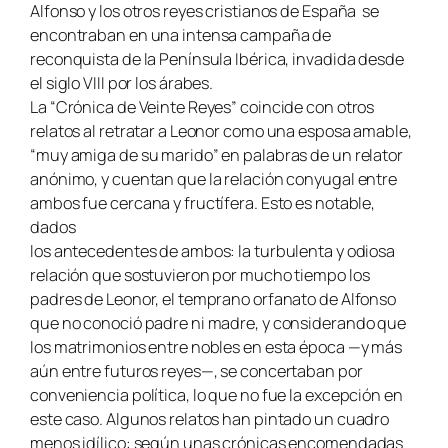
Alfonso y los otros reyes cristianos de España se
encontraban en una intensa campaña de
reconquista de la Península Ibérica, invadida desde
el siglo VIII por los árabes.
La “Crónica de Veinte Reyes” coincide con otros
relatos al retratar a Leonor como una esposa amable,
“muy amiga de su marido” en palabras de un relator
anónimo, y cuentan que la relación conyugal entre
ambos fue cercana y fructífera. Esto es notable,
dados
los antecedentes de ambos: la turbulenta y odiosa
relación que sostuvieron por mucho tiempo los
padres de Leonor, el temprano orfanato de Alfonso
que no conoció padre ni madre, y considerando que
los matrimonios entre nobles en esta época —y más
aún entre futuros reyes—, se concertaban por
conveniencia política, lo que no fue la excepción en
este caso. Algunos relatos han pintado un cuadro
menos idílico: según unas crónicas encomendadas