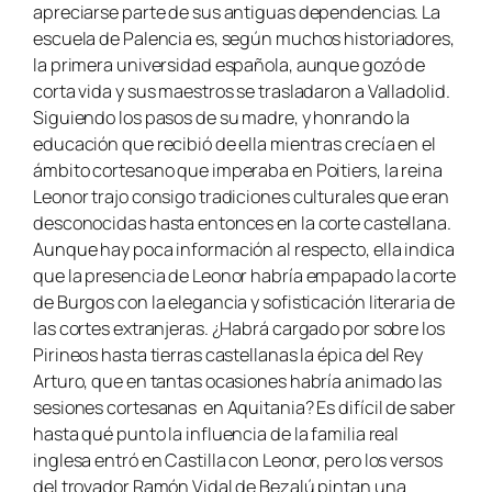
apreciarse parte de sus antiguas dependencias. La
escuela de Palencia es, según muchos historiadores,
la primera universidad española, aunque gozó de
corta vida y sus maestros se trasladaron a Valladolid.
Siguiendo los pasos de su madre, y honrando la
educación que recibió de ella mientras crecía en el
ámbito cortesano que imperaba en Poitiers, la reina
Leonor trajo consigo tradiciones culturales que eran
desconocidas hasta entonces en la corte castellana.
Aunque hay poca información al respecto, ella indica
que la presencia de Leonor habría empapado la corte
de Burgos con la elegancia y sofisticación literaria de
las cortes extranjeras. ¿Habrá cargado por sobre los
Pirineos hasta tierras castellanas la épica del Rey
Arturo, que en tantas ocasiones habría animado las
sesiones cortesanas en Aquitania? Es difícil de saber
hasta qué punto la influencia de la familia real
inglesa entró en Castilla con Leonor, pero los versos
del trovador Ramón Vidal de Bezalú pintan una