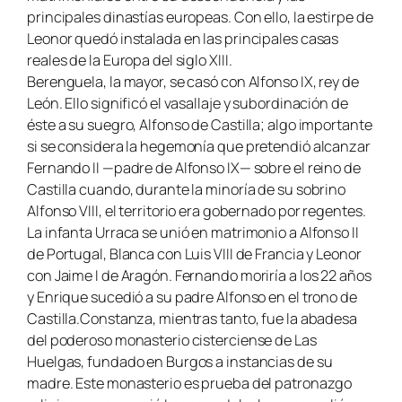
principales dinastías europeas. Con ello, la estirpe de
Leonor quedó instalada en las principales casas
reales de la Europa del siglo XIII.
Berenguela, la mayor, se casó con Alfonso IX, rey de
León. Ello significó el vasallaje y subordinación de
éste a su suegro, Alfonso de Castilla; algo importante
si se considera la hegemonía que pretendió alcanzar
Fernando II —padre de Alfonso IX— sobre el reino de
Castilla cuando, durante la minoría de su sobrino
Alfonso VIII, el territorio era gobernado por regentes.
La infanta Urraca se unió en matrimonio a Alfonso II
de Portugal, Blanca con Luis VIII de Francia y Leonor
con Jaime I de Aragón. Fernando moriría a los 22 años
y Enrique sucedió a su padre Alfonso en el trono de
Castilla.Constanza, mientras tanto, fue la abadesa
del poderoso monasterio cisterciense de Las
Huelgas, fundado en Burgos a instancias de su
madre. Este monasterio es prueba del patronazgo