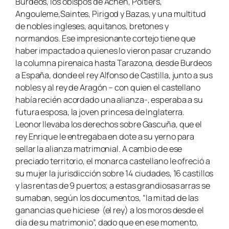
Burdeos, los obispos de Achen, Poitiers,
Angouleme,Saintes, Pirigod y Bazas, y una multitud
de nobles ingleses, aquitanos, bretones y
normandos. Ese impresionante cortejo tiene que
haber impactado a quienes lo vieron pasar cruzando
la columna pirenaica hasta Tarazona, desde Burdeos
a España, donde el rey Alfonso de Castilla, junto a sus
nobles y al rey de Aragón – con quien el castellano
había recién acordado una alianza-, esperaba a su
futura esposa, la joven princesa de Inglaterra.
Leonor llevaba los derechos sobre Gascuña, que el
rey Enrique le entregaba en dote a su yerno para
sellar la alianza matrimonial. A cambio de ese
preciado territorio, el monarca castellano le ofreció a
su mujer la jurisdicción sobre 14 ciudades, 16 castillos
y las rentas de 9 puertos; a estas grandiosas arras se
sumaban, según los documentos, “la mitad de las
ganancias que hiciese (el rey) a los moros desde el
día de su matrimonio”, dado que en ese momento,