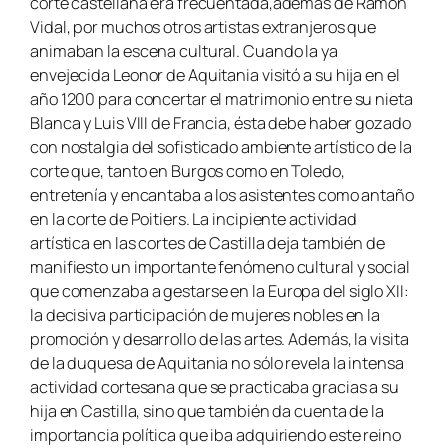
corte castellana era frecuentada,además de Ramón
Vidal, por muchos otros artistas extranjeros que
animaban la escena cultural. Cuando la ya
envejecida Leonor de Aquitania visitó a su hija en el
año 1200 para concertar el matrimonio entre su nieta
Blanca y Luis VIII de Francia, ésta debe haber gozado
con nostalgia del sofisticado ambiente artístico de la
corte que, tanto en Burgos como en Toledo,
entretenía y encantaba a los asistentes como antaño
en la corte de Poitiers. La incipiente actividad
artística en las cortes de Castilla deja también de
manifiesto un importante fenómeno cultural y social
que comenzaba a gestarse en la Europa del siglo XII:
la decisiva participación de mujeres nobles en la
promoción y desarrollo de las artes. Además, la visita
de la duquesa de Aquitania no sólo revela la intensa
actividad cortesana que se practicaba gracias a su
hija en Castilla, sino que también da cuenta de la
importancia política que iba adquiriendo este reino