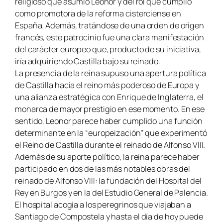
religioso que asumió Leonor y del rol que cumplió
como promotora de la reforma cisterciense en
España. Además, tratándose de una orden de origen
francés, este patrocinio fue una clara manifestación
del carácter europeo que, producto de su iniciativa,
iría adquiriendo Castilla bajo su reinado.
La presencia de la reina supuso una apertura política
de Castilla hacia el reino más poderoso de Europa y
una alianza estratégica con Enrique de Inglaterra, el
monarca de mayor prestigio en ese momento. En ese
sentido, Leonor parece haber cumplido una función
determinante en la “europeización” que experimentó
el Reino de Castilla durante el reinado de Alfonso VIII.
Además de su aporte político, la reina parece haber
participado en dos de las más notables obras del
reinado de Alfonso VIII: la fundación del Hospital del
Rey en Burgos y en la del Estudio General de Palencia.
El hospital acogía a los peregrinos que viajaban a
Santiago de Compostela y hasta el día de hoy puede