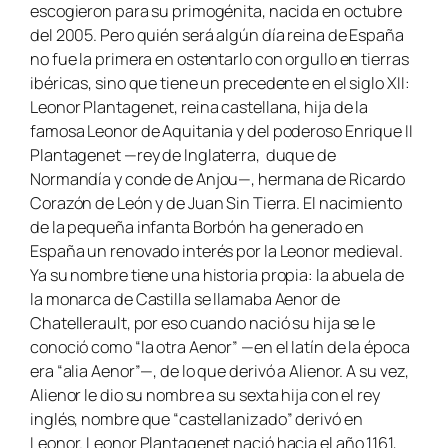
escogieron para su primogénita, nacida en octubre
del 2005. Pero quién será algún día reina de España
no fue la primera en ostentarlo con orgullo en tierras
ibéricas, sino que tiene un precedente en el siglo XII:
Leonor Plantagenet, reina castellana, hija de la
famosa Leonor de Aquitania y del poderoso Enrique II
Plantagenet —rey de Inglaterra, duque de
Normandía y conde de Anjou—, hermana de Ricardo
Corazón de León y de Juan Sin Tierra. El nacimiento
de la pequeña infanta Borbón ha generado en
España un renovado interés por la Leonor medieval.
Ya su nombre tiene una historia propia: la abuela de
la monarca de Castilla se llamaba Aenor de
Chatellerault, por eso cuando nació su hija se le
conoció como “la otra Aenor” —en el latín de la época
era “alia Aenor”—, de lo que derivó a Alienor. A su vez,
Alienor le dio su nombre a su sexta hija con el rey
inglés, nombre que “castellanizado” derivó en
Leonor. Leonor Plantagenet nació hacia el año 1161,