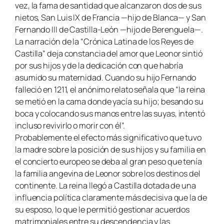
vez, la fama de santidad que alcanzaron dos de sus
nietos, San Luis IX de Francia —hijo de Blanca— y San
Fernando III de Castilla-León —hijo de Berenguela—.
La narración de la “Crónica Latina de los Reyes de
Castilla” deja constancia del amor que Leonor sintió
por sus hijos y de la dedicación con que habría
asumido su maternidad. Cuando su hijo Fernando
falleció en 1211, el anónimo relato señala que “la reina
se metió en la cama donde yacía su hijo; besando su
boca y colocando sus manos entre las suyas, intentó
incluso revivirlo o morir con él”.
Probablemente el efecto más significativo que tuvo
la madre sobre la posición de sus hijos y su familia en
el concierto europeo se deba al gran peso que tenía
la familia angevina de Leonor sobre los destinos del
continente. La reina llegó a Castilla dotada de una
influencia política claramente más decisiva que la de
su esposo, lo que le permitió gestionar acuerdos
matrimoniales entre su descendencia y las