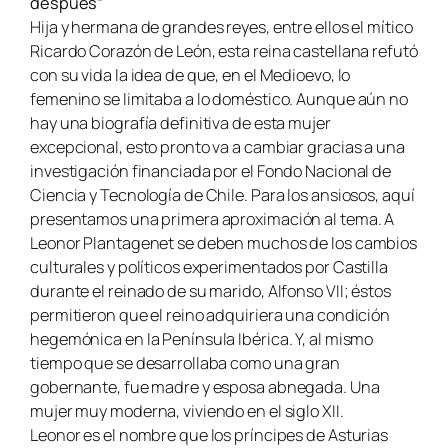
después”
Hija y hermana de grandes reyes, entre ellos el mítico
Ricardo Corazón de León, esta reina castellana refutó
con su vida la idea de que, en el Medioevo, lo
femenino se limitaba a lo doméstico. Aunque aún no
hay una biografía definitiva de esta mujer
excepcional, esto pronto va a cambiar gracias a una
investigación financiada por el Fondo Nacional de
Ciencia y Tecnología de Chile. Para los ansiosos, aquí
presentamos una primera aproximación al tema. A
Leonor Plantagenet se deben muchos de los cambios
culturales y políticos experimentados por Castilla
durante el reinado de su marido, Alfonso VII; éstos
permitieron que el reino adquiriera una condición
hegemónica en la Península Ibérica. Y, al mismo
tiempo que se desarrollaba como una gran
gobernante, fue madre y esposa abnegada. Una
mujer muy moderna, viviendo en el siglo XII.
Leonor es el nombre que los príncipes de Asturias