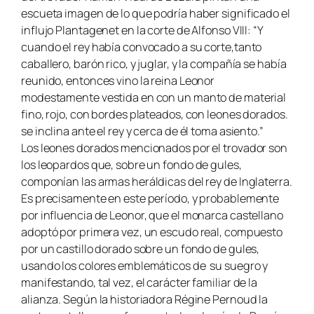
escueta imagen de lo que podría haber significado el
influjo Plantagenet en la corte de Alfonso VIII: “Y
cuando el rey había convocado a su corte,tanto
caballero, barón rico, y juglar, y la compañía se había
reunido, entonces vino la reina Leonor
modestamente vestida en con un manto de material
fino, rojo, con bordes plateados, con leones dorados.
se inclina ante el rey y cerca de él toma asiento.”
Los leones dorados mencionados por el trovador son
los leopardos que, sobre un fondo de gules,
componían las armas heráldicas del rey de Inglaterra.
Es precisamente en este período, y probablemente
por influencia de Leonor, que el monarca castellano
adoptó por primera vez, un escudo real, compuesto
por un castillo dorado sobre un fondo de gules,
usando los colores emblemáticos de su suegro y
manifestando, tal vez, el carácter familiar de la
alianza. Según la historiadora Régine Pernoud la