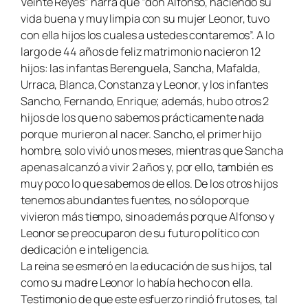
Veinte Reyes” narra que “don Alfonso, haciendo su
vida buena y muy limpia con su mujer Leonor, tuvo
con ella hijos los cuales a ustedes contaremos”. A lo
largo de 44 años de feliz matrimonio nacieron 12
hijos: las infantas Berenguela, Sancha, Mafalda,
Urraca, Blanca, Constanza y Leonor, y los infantes
Sancho, Fernando, Enrique; además, hubo otros 2
hijos de los que no sabemos prácticamente nada
porque murieron al nacer. Sancho, el primer hijo
hombre, solo vivió unos meses, mientras que Sancha
apenas alcanzó a vivir 2 años y, por ello, también es
muy poco lo que sabemos de ellos. De los otros hijos
tenemos abundantes fuentes, no sólo porque
vivieron más tiempo, sino además porque Alfonso y
Leonor se preocuparon de su futuro político con
dedicación e inteligencia.
La reina se esmeró en la educación de sus hijos, tal
como su madre Leonor lo había hecho con ella.
Testimonio de que este esfuerzo rindió frutos es, tal