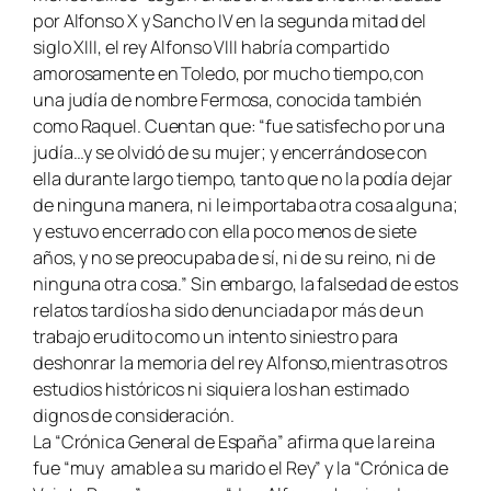
por Alfonso X y Sancho IV en la segunda mitad del
siglo XIII, el rey Alfonso VIII habría compartido
amorosamente en Toledo, por mucho tiempo,con
una judía de nombre Fermosa, conocida también
como Raquel. Cuentan que: “fue satisfecho por una
judía…y se olvidó de su mujer; y encerrándose con
ella durante largo tiempo, tanto que no la podía dejar
de ninguna manera, ni le importaba otra cosa alguna;
y estuvo encerrado con ella poco menos de siete
años, y no se preocupaba de sí, ni de su reino, ni de
ninguna otra cosa.” Sin embargo, la falsedad de estos
relatos tardíos ha sido denunciada por más de un
trabajo erudito como un intento siniestro para
deshonrar la memoria del rey Alfonso,mientras otros
estudios históricos ni siquiera los han estimado
dignos de consideración.
La “Crónica General de España” afirma que la reina
fue “muy amable a su marido el Rey” y la “Crónica de