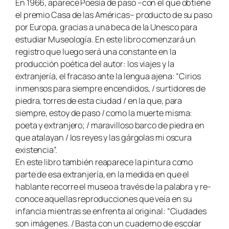
En 1966, aparece Poesía de paso –con el que obtiene
el premio Casa de las Américas– producto de su paso
por Europa, gracias a una beca de la Unesco para
estudiar Museología. En este libro comenzará un
registro que luego será una constante en la
producción poética del autor: los viajes y la
extranjería, el fracaso ante la lengua ajena: “Cirios
inmensos para siempre encendidos, / surtidores de
piedra, torres de esta ciudad / en la que, para
siempre, estoy de paso / como la muerte misma:
poeta y extranjero; / maravilloso barco de piedra en
que atalayan / los reyes y las gárgolas mi oscura
existencia”.
En este libro también reaparece la pintura como
parte de esa extranjería, en la medida en que el
hablante recorre el museo a través de la palabra y re-
conoce aquellas reproducciones que veía en su
infancia mientras se enfrenta al original: “Ciudades
son imágenes. / Basta con un cuaderno de escolar