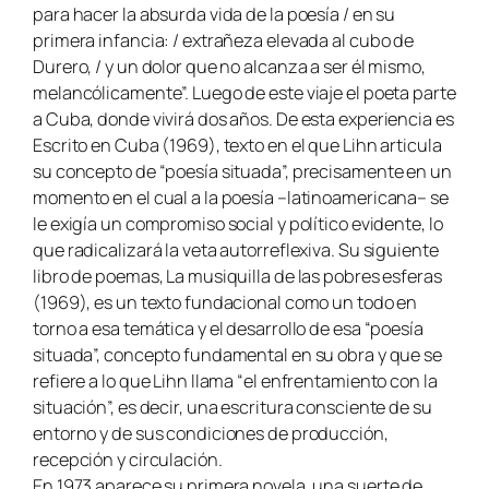
para hacer la absurda vida de la poesía / en su
primera infancia: / extrañeza elevada al cubo de
Durero, / y un dolor que no alcanza a ser él mismo,
melancólicamente”. Luego de este viaje el poeta parte
a Cuba, donde vivirá dos años. De esta experiencia es
Escrito en Cuba (1969), texto en el que Lihn articula
su concepto de “poesía situada”, precisamente en un
momento en el cual a la poesía –latinoamericana– se
le exigía un compromiso social y político evidente, lo
que radicalizará la veta autorreflexiva. Su siguiente
libro de poemas, La musiquilla de las pobres esferas
(1969), es un texto fundacional como un todo en
torno a esa temática y el desarrollo de esa “poesía
situada”, concepto fundamental en su obra y que se
refiere a lo que Lihn llama “el enfrentamiento con la
situación”, es decir, una escritura consciente de su
entorno y de sus condiciones de producción,
recepción y circulación.
En 1973 aparece su primera novela, una suerte de