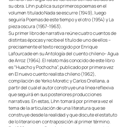
su obra. Lihn publica sus primeros poemas en el
volumen titulado Nada se escurre (1949), luego
seguiría Poemas de este tiempo y el otro (1954) y La
pieza oscura (1957-1963).
Su primer libro de narrativa reúne cuatro cuentos de
distintas épocas y recibe el título de uno de ellos –
precisamente el texto recogido por Enrique
Lafourcade en su Antología del cuento chileno– Agua
de Arroz (1964). El relato más conocido de este libro
es “Huacho y Pochocha”, publicado por primera vez
en El nuevo cuento realista chileno (1962),
compilación de Yerko Moretic y Carlos Orellana, a
partir del cual el autor construye una línea reflexiva
que seguirá en sus posteriores producciones
narrativas. En estas, Lihn tomará por primera vez el
tema de la articulación de una literatura que se
construye desde la realidad y que discute el estatuto
de lo literario en contraposición al primer término.