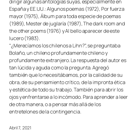
dirigir algunas antologías suyas, especialmente en
España y EE.UU.: Algunos poemas (1972), Por fuerza
mayor (1975), Álbum para toda especie de poemas
(1989), Mester de juglaría (1987), The dark room and
the other poems (1976) y Al bello aparecer de este
lucero (1983).
“¿Merecíamos los chilenos a Lihn?”, se preguntaba
Bolaño, un chileno profundamente chileno y
profundamente extranjero. La respuesta del autor es
tan lúcida y aguda como la pregunta. Agregó
también que lo necesitábamos, por la calidad de su
obra, de su pensamiento crítico, de la impronta ética
y estética de todo su trabajo. También para abrir los
ojos y enfrentarse a lo incómodo. Para aprender a leer
de otra manera, o a pensar más allá de los
entretelones de la contingencia.
Abril 7, 2021