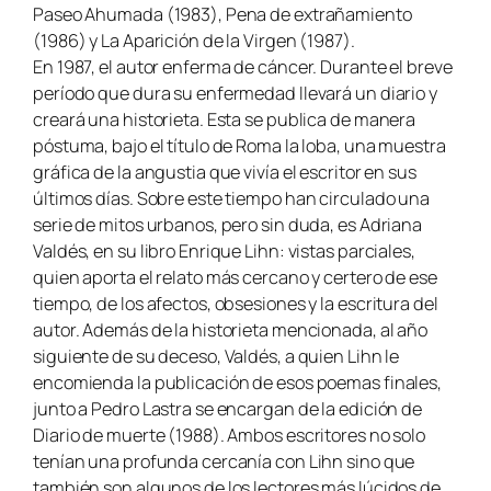
Paseo Ahumada (1983), Pena de extrañamiento
(1986) y La Aparición de la Virgen (1987).
En 1987, el autor enferma de cáncer. Durante el breve
período que dura su enfermedad llevará un diario y
creará una historieta. Esta se publica de manera
póstuma, bajo el título de Roma la loba, una muestra
gráfica de la angustia que vivía el escritor en sus
últimos días. Sobre este tiempo han circulado una
serie de mitos urbanos, pero sin duda, es Adriana
Valdés, en su libro Enrique Lihn: vistas parciales,
quien aporta el relato más cercano y certero de ese
tiempo, de los afectos, obsesiones y la escritura del
autor. Además de la historieta mencionada, al año
siguiente de su deceso, Valdés, a quien Lihn le
encomienda la publicación de esos poemas finales,
junto a Pedro Lastra se encargan de la edición de
Diario de muerte (1988). Ambos escritores no solo
tenían una profunda cercanía con Lihn sino que
también son algunos de los lectores más lúcidos de