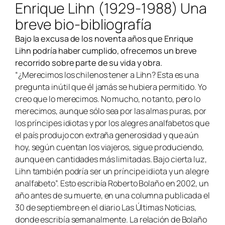
Enrique Lihn (1929-1988) Una
breve bio-bibliografía
Bajo la excusa de los noventa años que Enrique
Lihn podría haber cumplido, ofrecemos un breve
recorrido sobre parte de su vida y obra.
“¿Merecimos los chilenos tener a Lihn? Esta es una
pregunta inútil que él jamás se hubiera permitido. Yo
creo que lo merecimos. No mucho, no tanto, pero lo
merecimos, aunque sólo sea por las almas puras, por
los príncipes idiotas y por los alegres analfabetos que
el país produjo con extraña generosidad y que aún
hoy, según cuentan los viajeros, sigue produciendo,
aunque en cantidades más limitadas. Bajo cierta luz,
Lihn también podría ser un príncipe idiota y un alegre
analfabeto”. Esto escribía Roberto Bolaño en 2002, un
año antes de su muerte, en una columna publicada el
30 de septiembre en el diario Las Últimas Noticias,
donde escribía semanalmente. La relación de Bolaño