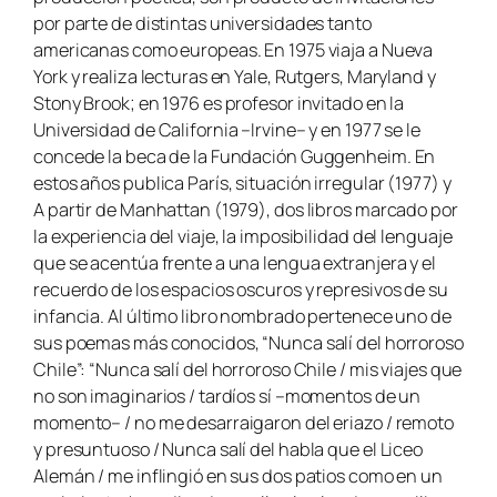
por parte de distintas universidades tanto
americanas como europeas. En 1975 viaja a Nueva
York y realiza lecturas en Yale, Rutgers, Maryland y
Stony Brook; en 1976 es profesor invitado en la
Universidad de California –Irvine– y en 1977 se le
concede la beca de la Fundación Guggenheim. En
estos años publica París, situación irregular (1977) y
A partir de Manhattan (1979), dos libros marcado por
la experiencia del viaje, la imposibilidad del lenguaje
que se acentúa frente a una lengua extranjera y el
recuerdo de los espacios oscuros y represivos de su
infancia. Al último libro nombrado pertenece uno de
sus poemas más conocidos, “Nunca salí del horroroso
Chile”: “Nunca salí del horroroso Chile / mis viajes que
no son imaginarios / tardíos sí –momentos de un
momento– / no me desarraigaron del eriazo / remoto
y presuntuoso / Nunca salí del habla que el Liceo
Alemán / me inflingió en sus dos patios como en un