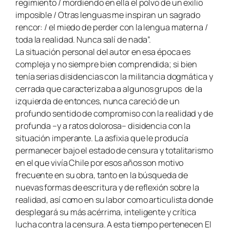
regimiento / mordiendo en ella el polvo de un exilio
imposible / Otras lenguas me inspiran un sagrado
rencor: / el miedo de perder con la lengua materna /
toda la realidad. Nunca salí de nada”.
La situación personal del autor en esa época es
compleja y no siempre bien comprendida; si bien
tenía serias disidencias con la militancia dogmática y
cerrada que caracterizaba a algunos grupos de la
izquierda de entonces, nunca careció de un
profundo sentido de compromiso con la realidad y de
profunda –y a ratos dolorosa– disidencia con la
situación imperante. La asfixia que le producía
permanecer bajo el estado de censura y totalitarismo
en el que vivía Chile por esos años son motivo
frecuente en su obra, tanto en la búsqueda de
nuevas formas de escritura y de reflexión sobre la
realidad, así como en su labor como articulista donde
desplegará su más acérrima, inteligente y crítica
lucha contra la censura. A esta tiempo pertenecen El