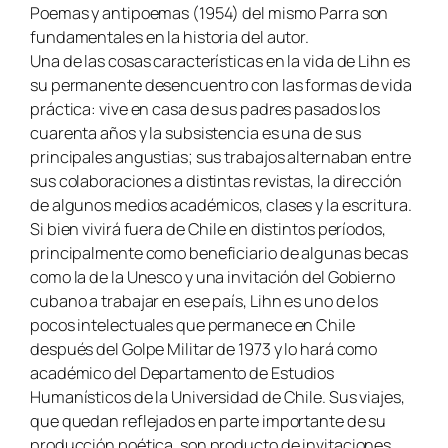
Poemas y antipoemas (1954) del mismo Parra son
fundamentales en la historia del autor.
Una de las cosas características en la vida de Lihn es
su permanente desencuentro con las formas de vida
práctica: vive en casa de sus padres pasados los
cuarenta años y la subsistencia es una de sus
principales angustias; sus trabajos alternaban entre
sus colaboraciones a distintas revistas, la dirección
de algunos medios académicos, clases y la escritura.
Si bien vivirá fuera de Chile en distintos períodos,
principalmente como beneficiario de algunas becas
como la de la Unesco y una invitación del Gobierno
cubano a trabajar en ese país, Lihn es uno de los
pocos intelectuales que permanece en Chile
después del Golpe Militar de 1973 y lo hará como
académico del Departamento de Estudios
Humanísticos de la Universidad de Chile. Sus viajes,
que quedan reflejados en parte importante de su
producción poética, son producto de invitaciones