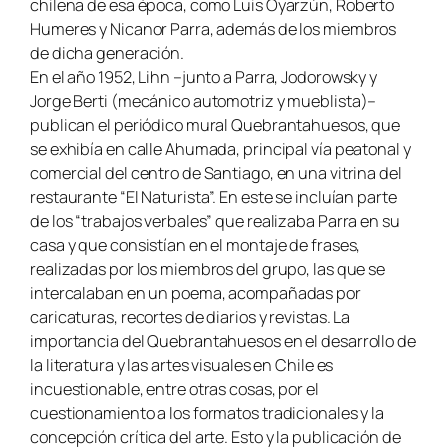
chilena de esa época, como Luis Oyarzún, Roberto
Humeres y Nicanor Parra, además de los miembros
de dicha generación.
En el año 1952, Lihn –junto a Parra, Jodorowsky y
Jorge Berti (mecánico automotriz y mueblista)–
publican el periódico mural Quebrantahuesos, que
se exhibía en calle Ahumada, principal vía peatonal y
comercial del centro de Santiago, en una vitrina del
restaurante “El Naturista”. En este se incluían parte
de los “trabajos verbales” que realizaba Parra en su
casa y que consistían en el montaje de frases,
realizadas por los miembros del grupo, las que se
intercalaban en un poema, acompañadas por
caricaturas, recortes de diarios y revistas. La
importancia del Quebrantahuesos en el desarrollo de
la literatura y las artes visuales en Chile es
incuestionable, entre otras cosas, por el
cuestionamiento a los formatos tradicionales y la
concepción crítica del arte. Esto y la publicación de