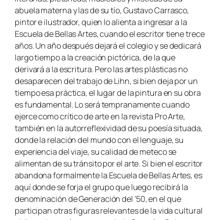
abuela materna y las de su tío, Gustavo Carrasco,
pintor e ilustrador, quien lo alienta a ingresar a la
Escuela de Bellas Artes, cuando el escritor tiene trece
años. Un año después dejará el colegio y se dedicará
largo tiempo a la creación pictórica, de la que
derivará a la escritura. Pero las artes plásticas no
desaparecen del trabajo de Lihn, si bien deja por un
tiempo esa práctica, el lugar de la pintura en su obra
es fundamental. Lo será tempranamente cuando
ejerce como crítico de arte en la revista Pro Arte,
también en la autorreflexividad de su poesía situada,
donde la relación del mundo con el lenguaje, su
experiencia del viaje, su calidad de meteco se
alimentan de su tránsito por el arte. Si bien el escritor
abandona formalmente la Escuela de Bellas Artes, es
aquí donde se forja el grupo que luego recibirá la
denominación de Generación del ’50, en el que
participan otras figuras relevantes de la vida cultural