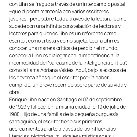
con Lihn se fraguó a través de un intercambio postal
–que el poeta mantenía con varios escritores
jóvenes– pero sobre todo a través de la lectura, como
sucede con una infinita constelación de lectoras y
lectores para quienes Lihn es un referente como
escritor, como artista y como sujeto. Leer a Lihn es
conocer una manera crítica de percibir el mundo;
conocer a Lihn es dialogar con la impertinencia, la
incomodidad del “sarcasmo de la inteligencia crítica”,
como la llama Adriana Valdés. Aquí, bajo la excusa de
los noventa años que el escritor podría haber
cumplido, un breve recorrido sobre parte de su vida y
obra.
Enrique Lihn nace en Santiago el 03 de septiembre
de 1929 y fallece, en la misma ciudad, el 10 de julio de
1988. Hijo de una familia de la pequeña burguesía
santiaguina, el escritor tiene sus primeros
acercamientos al arte a través de las influencias
literarias, pictóricas, musicales y místicas de su