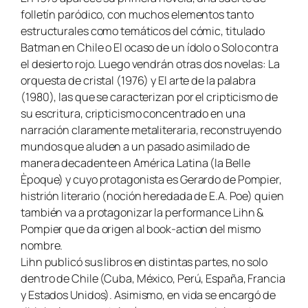
folletín paródico, con muchos elementos tanto
estructurales como temáticos del cómic, titulado
Batman en Chile o El ocaso de un ídolo o Solo contra
el desierto rojo. Luego vendrán otras dos novelas: La
orquesta de cristal (1976) y El arte de la palabra
(1980), las que se caracterizan por el cripticismo de
su escritura, cripticismo concentrado en una
narración claramente metaliteraria, reconstruyendo
mundos que aluden a un pasado asimilado de
manera decadente en América Latina (la Belle
Èpoque) y cuyo protagonista es Gerardo de Pompier,
histrión literario (noción heredada de E.A. Poe) quien
también va a protagonizar la performance Lihn &
Pompier que da origen al book-action del mismo
nombre.
Lihn publicó sus libros en distintas partes, no solo
dentro de Chile (Cuba, México, Perú, España, Francia
y Estados Unidos). Asimismo, en vida se encargó de