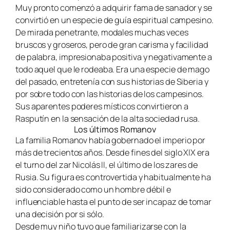
Muy pronto comenzó a adquirir fama de sanador y se
convirtió en un especie de guía espiritual campesino.
De mirada penetrante, modales muchas veces
bruscos y groseros, pero de gran carisma y facilidad
de palabra, impresionaba positiva y negativamente a
todo aquel que le rodeaba. Era una especie de mago
del pasado, entretenía con sus historias de Siberia y
por sobre todo con las historias de los campesinos.
Sus aparentes poderes místicos convirtieron a
Rasputín en la sensación de la alta sociedad rusa.
Los últimos Romanov
La familia Romanov había gobernado el imperio por
más de trecientos años. Desde fines del siglo XIX era
el turno del zar Nicolás II, el último de los zares de
Rusia. Su figura es controvertida y habitualmente ha
sido considerado como un hombre débil e
influenciable hasta el punto de ser incapaz de tomar
una decisión por si sólo.
Desde muy niño tuvo que familiarizarse con la