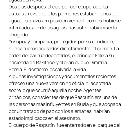
Dos días después, el cuerpo fue recuperado. La
autopsia reveló que los pulmones estaban llenos de
agua, los brazos en posición vertical, como si hubiese
intentado salir de las aguas. Rasputín había muerto
ahogado.
Yusúpov y compañía, protegidos por su condición,
nunca fueron acusados directamente del crimen. La
orden del zar fue deportarlos, el príncipe Félix a su
hacienda de Rakitnoe
y el gran duque Dimitri a
Persia. El destierro les salvaría la vida.
Algunas investigaciones y documentales recientes
ofrecen una nueva versión no oficial ni aceptada
sobre lo que ocurrió aquella noche. Agentes
británicos, conscientes de que Rasputín era una de
las personas más influyentes en Rusia y que abogaba
por un tratado de paz con los alemanes, habrían
estado implicados en el asesinato.
El cuerpo de Rasputín
fue enterrado en el parque del