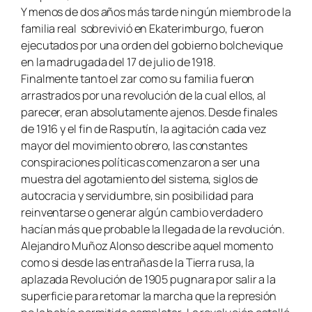
Y menos de dos años más tarde ningún miembro de la
familia real
sobrevivió en Ekaterimburgo, fueron
ejecutados por una orden del gobierno bolchevique
en la madrugada del 17 de julio de 1918.
Finalmente tanto el zar como su familia fueron
arrastrados por una revolución de la cual ellos, al
parecer, eran absolutamente ajenos. Desde finales
de 1916 y el fin de Rasputín, la agitación cada vez
mayor del movimiento obrero, las constantes
conspiraciones políticas comenzaron a ser una
muestra del agotamiento del sistema, siglos de
autocracia y servidumbre, sin posibilidad para
reinventarse o generar algún cambio verdadero
hacían más que probable la llegada de la revolución.
Alejandro Muñoz Alonso describe aquel momento
como
si desde las entrañas de la Tierra rusa, la
aplazada Revolución de 1905 pugnara por salir a la
superficie para retomar la marcha que la represión