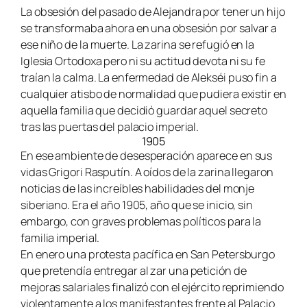
La obsesión del pasado de Alejandra por tener un hijo
se transformaba ahora en una obsesión por salvar a
ese niño de la muerte. La zarina se refugió en la
Iglesia Ortodoxa pero ni su actitud devota ni su fe
traían la calma. La enfermedad de Alekséi puso fin a
cualquier atisbo de normalidad que pudiera existir en
aquella familia que decidió guardar aquel secreto
tras las puertas del palacio imperial.
1905
En ese ambiente de desesperación aparece en sus
vidas Grigori Rasputín. A oídos de la zarina llegaron
noticias de las increíbles habilidades del monje
siberiano. Era el año 1905, año que se inicio, sin
embargo, con graves problemas políticos para la
familia imperial.
En enero una protesta pacífica en San Petersburgo
que pretendía entregar al zar una petición de
mejoras salariales finalizó con el ejército reprimiendo
violentamente a los manifestantes frente al Palacio