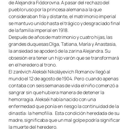
de Alejandra Fiódorovna. A pasar del rechazo del
pueblo ruso por la princesa alemana a la que
consideraban fría y distante, el matrimonio imperial
se mantuvo unido hasta el trágico y desgraciado final
de la familia imperial en 1918.
Después de años de matrimonio y cuatro hijas, las
grandes duquesas Olga, Tatiana, María y Anastasia,
la ansiedad se apoderó de la zarina Alejandra. Su
obsesión era tener un hijo varón que se transformará
en el heredero al trono.
El zarévich Alekséi Nikoláyevich Romanov llegó al
mundo el 12 de agosto de 1904. Pero
cuando apenas
contaba con seis semanas de vida el niño comenzó a
sangrar sin que hubiera manera de detener la
hemorragia. Alekséi había nacido con una
enfermedad que ponía en riesgo la continuidad de la
dinastía: la hemofilia.
Esta condición heredada de su
madre, significaba que un mal golpe podría significar
la muerte del heredero.