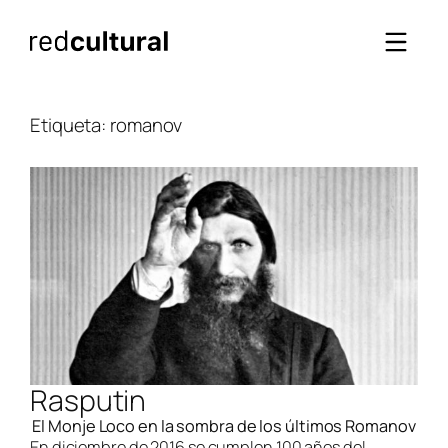
Saltar
al
contenido
Etiqueta:
romanov
Rasputin
El Monje Loco en la sombra de los últimos Romanov
En diciembre de 2016 se cumplen 100 años del