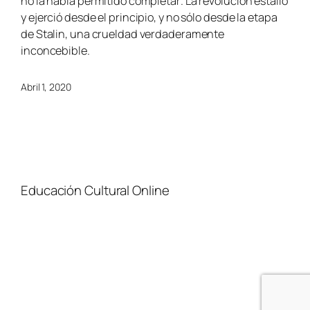
no la había permitido completar
. La revolución estalló
y ejerció desde el principio, y no sólo desde la etapa
de Stalin, una crueldad verdaderamente
inconcebible.
Abril 1, 2020
Educación Cultural Online
NOSOTROS
FACEBOOK
TIENDA
ARTÍCULOS
YOUTUBE
TÉRMINOS Y CONDICIONES
CURSOS
INSTAGRAM
CONTACTO
TWITTER