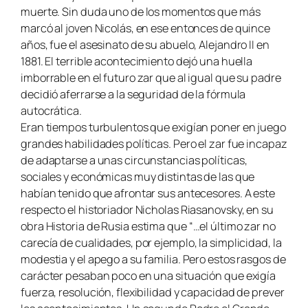
muerte. Sin duda uno de los momentos que más
marcó al joven Nicolás, en ese entonces de quince
años, fue el asesinato de su abuelo, Alejandro II en
1881. El terrible acontecimiento dejó una huella
imborrable en el futuro zar que al igual que su padre
decidió aferrarse a la seguridad de la fórmula
autocrática.
Eran tiempos turbulentos que exigían poner en juego
grandes habilidades políticas. Pero el zar fue incapaz
de adaptarse a unas circunstancias políticas,
sociales y económicas muy distintas de las que
habían tenido que afrontar sus antecesores. A este
respecto el historiador Nicholas Riasanovsky, en su
obra
Historia de Rusia
estima que “…el último zar no
carecía de cualidades, por ejemplo, la simplicidad, la
modestia y el apego a su familia. Pero estos rasgos de
carácter pesaban poco en una situación que exigía
fuerza, resolución, flexibilidad y capacidad de prever