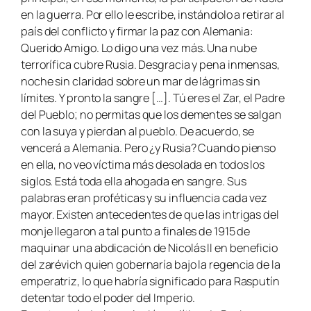
en la guerra. Por ello le escribe, instándolo a retirar al
país del conflicto y firmar la paz con Alemania:
Querido Amigo. Lo digo una vez más. Una nube
terrorífica cubre Rusia. Desgracia y pena inmensas,
noche sin claridad sobre un mar de lágrimas sin
límites. Y pronto la sangre […]. Tú eres el Zar, el Padre
del Pueblo; no permitas que los dementes se salgan
con la suya y pierdan al pueblo. De acuerdo, se
vencerá a Alemania. Pero ¿y Rusia? Cuando pienso
en ella, no veo víctima más desolada en todos los
siglos. Está toda ella ahogada en sangre
.
Sus
palabras eran proféticas y su influencia cada vez
mayor. Existen antecedentes de que las intrigas del
monje llegaron a tal punto a finales de 1915 de
maquinar una abdicación de Nicolás II en beneficio
del zarévich quien gobernaría bajo la regencia de la
emperatriz, lo que habría significado para Rasputín
detentar todo el poder del Imperio.