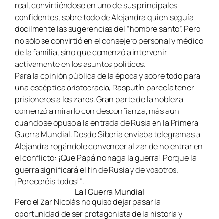
real, convirtiéndose en uno de sus principales
confidentes, sobre todo de Alejandra quien seguía
dócilmente las sugerencias del “hombre santo”. Pero
no sólo se convirtió en el consejero personal y médico
de la familia, sino que comenzó a intervenir
activamente en los asuntos políticos.
Para la opinión pública de la época y sobre todo para
una escéptica aristocracia, Rasputín parecía tener
prisioneros a los zares. Gran parte de la nobleza
comenzó a mirarlo con desconfianza, más aun
cuando se opuso a la entrada de Rusia en la Primera
Guerra Mundial. Desde Siberia enviaba telegramas a
Alejandra rogándole convencer al zar de no entrar en
el conflicto:
¡Que Papá no haga la guerra! Porque la
guerra significará el fin de Rusia y de vosotros.
¡Pereceréis todos!”
.
La I Guerra Mundial
Pero el Zar Nicolás no quiso dejar pasar la
oportunidad de ser protagonista de la historia y