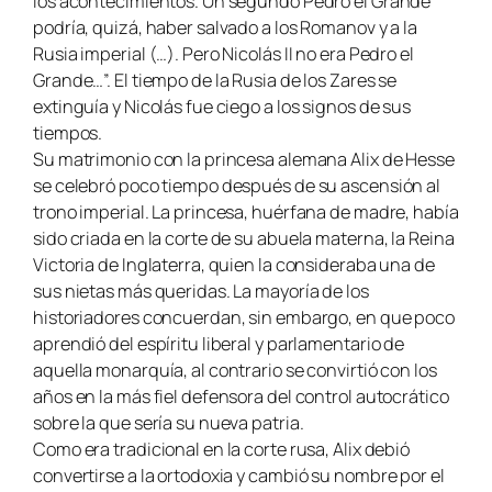
los acontecimientos. Un segundo Pedro el Grande
podría, quizá, haber salvado a los Romanov y a la
Rusia imperial (…). Pero Nicolás II no era Pedro el
Grande…”. El tiempo de la Rusia de los Zares se
extinguía y Nicolás fue ciego a los signos de sus
tiempos
.
Su matrimonio con la princesa alemana Alix de Hesse
se celebró poco tiempo después de su ascensión al
trono imperial. La princesa, huérfana de madre, había
sido criada en la corte de su abuela materna, la Reina
Victoria de Inglaterra, quien la consideraba una de
sus nietas más queridas. La mayoría de los
historiadores concuerdan, sin embargo, en que poco
aprendió del espíritu liberal y parlamentario de
aquella monarquía, al contrario se convirtió con los
años en la más fiel defensora del control autocrático
sobre la que sería su nueva patria.
Como era tradicional en la corte rusa, Alix debió
convertirse a la ortodoxia y cambió su nombre por el