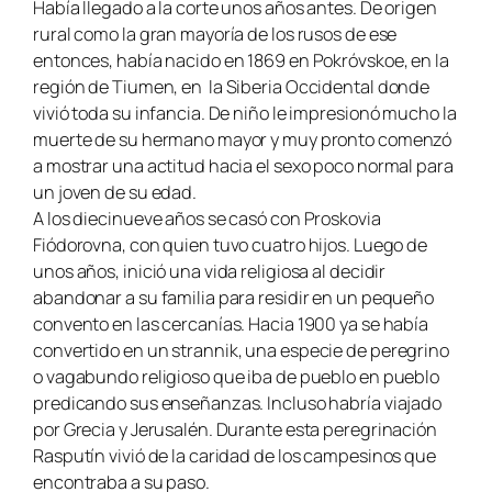
Había llegado a la corte unos años antes. De origen
rural como la gran mayoría de los rusos de ese
entonces, había nacido en 1869 en Pokróvskoe, en la
región de Tiumen, en
la Siberia Occidental donde
vivió toda su infancia. De niño le impresionó mucho la
muerte de su hermano mayor y muy pronto comenzó
a mostrar una actitud hacia el sexo poco normal para
un joven de su edad.
A los diecinueve años se casó con Proskovia
Fiódorovna, con quien tuvo cuatro hijos. Luego de
unos años, inició una vida religiosa al decidir
abandonar a su familia para residir en un pequeño
convento en las cercanías. Hacia 1900 ya se había
convertido en un
strannik
, una especie de peregrino
o vagabundo religioso que iba de pueblo en pueblo
predicando sus enseñanzas. Incluso habría viajado
por Grecia y Jerusalén. Durante esta peregrinación
Rasputín vivió de la caridad de los campesinos que
encontraba a su paso.