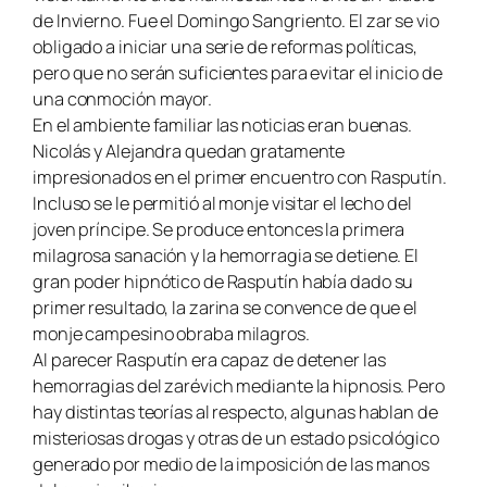
de Invierno. Fue el
Domingo Sangriento
. El zar se vio
obligado a iniciar una serie de reformas políticas,
pero que no serán suficientes para evitar el inicio de
una conmoción mayor.
En el ambiente familiar las noticias eran buenas.
Nicolás y Alejandra quedan gratamente
impresionados en el primer encuentro con Rasputín.
Incluso se le permitió al monje visitar el lecho del
joven príncipe. Se produce entonces la primera
milagrosa sanación y la hemorragia se detiene. El
gran poder hipnótico de Rasputín había dado su
primer resultado, la zarina se convence de que el
monje campesino obraba milagros.
Al parecer Rasputín era capaz de detener las
hemorragias del zarévich mediante la hipnosis. Pero
hay distintas teorías al respecto, algunas hablan de
misteriosas drogas y otras de un estado psicológico
generado por medio de la imposición de las manos