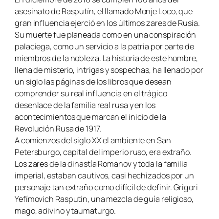
asesinato de Rasputín, el llamado
Monje Loco
, que
gran influencia ejerció en los últimos zares de Rusia.
Su muerte fue planeada como en una conspiración
palaciega, como un servicio a la patria por parte de
miembros de la nobleza. La historia de este hombre,
llena de misterio, intrigas y sospechas, ha llenado por
un siglo las páginas de los libros que desean
comprender su real influencia en el trágico
desenlace de la familia real rusa y en los
acontecimientos que marcan el inicio de la
Revolución Rusa de 1917.
A comienzos del siglo XX el ambiente en San
Petersburgo, capital del imperio ruso, era extraño.
Los zares de la dinastía Romanov y toda la familia
imperial, estaban cautivos, casi hechizados por un
personaje tan extraño como difícil de definir. Grigori
Yefímovich Rasputín, una mezcla de guía religioso,
mago, adivino y taumaturgo.