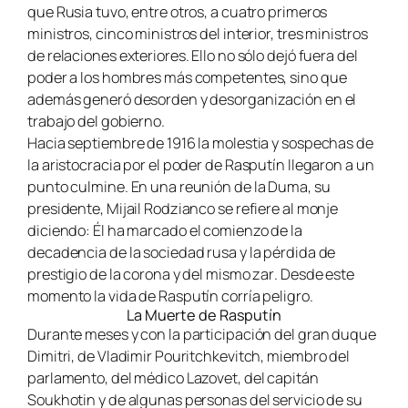
que Rusia tuvo, entre otros, a cuatro primeros
ministros, cinco ministros del interior, tres ministros
de relaciones exteriores. Ello no sólo dejó fuera del
poder a los hombres más competentes, sino que
además generó desorden y desorganización en el
trabajo del gobierno.
Hacia septiembre de 1916 la molestia y sospechas de
la aristocracia por el poder de Rasputín llegaron a un
punto culmine. En una reunión de la Duma, su
presidente, Mijail Rodzianco se refiere al monje
diciendo:
Él ha marcado el comienzo de la
decadencia de la sociedad rusa y la pérdida de
prestigio de la corona y del mismo zar
. Desde este
momento la vida de Rasputín corría peligro.
La Muerte de Rasputín
Durante meses y con la participación del gran duque
Dimitri, de Vladimir Pouritchkevitch, miembro del
parlamento, del médico Lazovet, del capitán
Soukhotin y de algunas personas del servicio de su