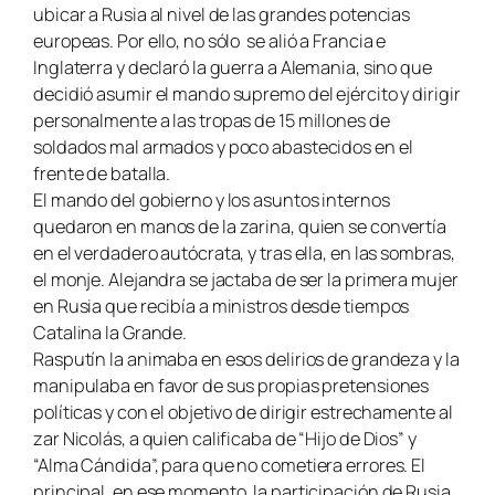
ubicar a Rusia al nivel de las grandes potencias
europeas. Por ello, no sólo
se alió a Francia e
Inglaterra y declaró la guerra a Alemania, sino que
decidió asumir el mando supremo del ejército y dirigir
personalmente a las tropas de 15 millones de
soldados mal armados y poco abastecidos en el
frente de batalla.
El mando del gobierno y los asuntos internos
quedaron en manos de la zarina, quien se convertía
en el verdadero autócrata, y tras ella, en las sombras,
el monje. Alejandra se jactaba de ser la primera mujer
en Rusia que recibía a ministros desde tiempos
Catalina la Grande.
Rasputín la animaba en esos delirios de grandeza y la
manipulaba en favor de sus propias pretensiones
políticas y con el objetivo de dirigir estrechamente al
zar Nicolás, a quien calificaba de “Hijo de Dios” y
“Alma Cándida”, para que no cometiera errores. El
principal, en ese momento, la participación de Rusia