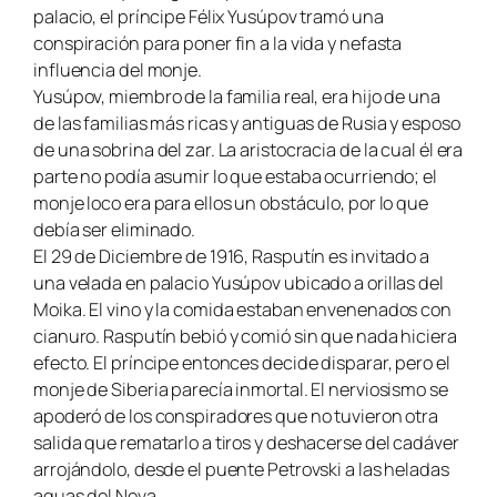
palacio, el príncipe Félix Yusúpov tramó una
conspiración para poner fin a la vida y nefasta
influencia del monje.
Yusúpov, miembro de la familia real, era hijo de una
de las familias más ricas y antiguas de Rusia y esposo
de una sobrina del zar. La aristocracia de la cual él era
parte no podía asumir lo que estaba ocurriendo; el
monje loco era para ellos un obstáculo, por lo que
debía ser eliminado.
El 29 de Diciembre de 1916, Rasputín es invitado a
una velada en palacio Yusúpov ubicado a orillas del
Moika. El vino y la comida estaban envenenados con
cianuro. Rasputín bebió y comió sin que nada hiciera
efecto. El príncipe entonces decide disparar, pero el
monje de Siberia parecía inmortal. El nerviosismo se
apoderó de los conspiradores que no tuvieron otra
salida que rematarlo a tiros y deshacerse del cadáver
arrojándolo, desde el puente Petrovski a las heladas
aguas del Neva.