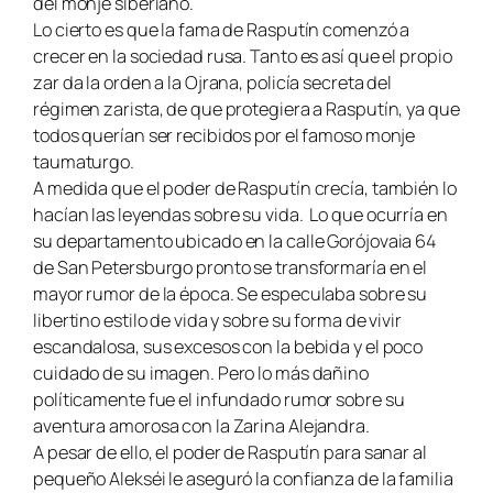
del monje siberiano.
Lo cierto es que la fama de Rasputín comenzó a
crecer en la sociedad rusa. Tanto es así que el propio
zar da la orden a la Ojrana, policía secreta del
régimen zarista, de que protegiera a Rasputín, ya que
todos querían ser recibidos por el famoso monje
taumaturgo.
A medida que el poder de Rasputín crecía, también lo
hacían las leyendas sobre su vida.
Lo que ocurría en
su departamento ubicado en la calle Gorójovaia 64
de San Petersburgo pronto se transformaría en el
mayor rumor de la época. Se especulaba sobre su
libertino estilo de vida y sobre su forma de vivir
escandalosa, sus excesos con la bebida y el poco
cuidado de su imagen. Pero lo más dañino
políticamente fue el infundado rumor sobre su
aventura amorosa con la Zarina Alejandra.
A pesar de ello, el poder de Rasputín para sanar al
pequeño Alekséi le aseguró la confianza de la familia