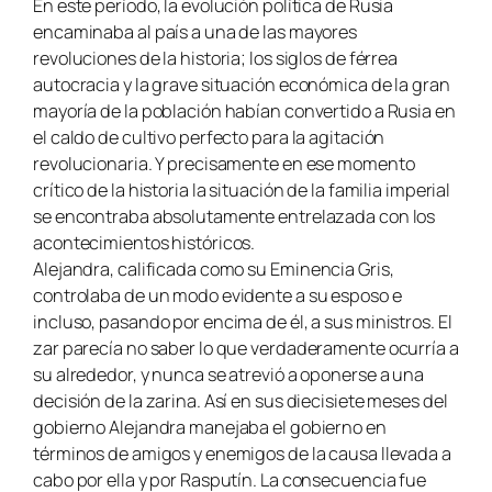
En este período, la evolución política de Rusia
encaminaba al país a una de las mayores
revoluciones de la historia; los siglos de férrea
autocracia y la grave situación económica de la gran
mayoría de la población habían convertido a Rusia en
el caldo de cultivo perfecto para la agitación
revolucionaria. Y precisamente en ese momento
crítico de la historia la situación de la familia imperial
se encontraba absolutamente entrelazada con los
acontecimientos históricos.
Alejandra, calificada como su
Eminencia Gris,
controlaba de un modo evidente a su esposo e
incluso, pasando por encima de él, a sus ministros. El
zar parecía no saber lo que verdaderamente ocurría a
su alrededor, y nunca se atrevió a oponerse a una
decisión de la zarina. Así en sus diecisiete meses del
gobierno Alejandra manejaba el gobierno en
términos de amigos y enemigos de la causa llevada a
cabo por ella y por Rasputín. La consecuencia fue