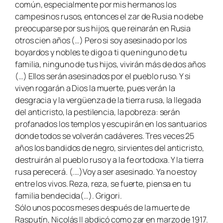
común, especialmente por mis hermanos los
campesinos rusos, entonces el zar de Rusia no debe
preocuparse por sus hijos, que reinarán en Rusia
otros cien años (…) Pero si soy asesinado por los
boyardos y nobles te digo a ti que ninguno de tu
familia, ninguno de tus hijos, vivirán más de dos años
(…) Ellos serán asesinados por el pueblo ruso. Y si
viven rogarán a Dios la muerte, pues verán la
desgracia y la vergüenza de la tierra rusa, la llegada
del anticristo, la pestilencia, la pobreza: serán
profanados los templos y escupirán en los santuarios
donde todos se volverán cadáveres. Tres veces 25
años los bandidos de negro, sirvientes del anticristo,
destruirán al pueblo ruso y a la fe ortodoxa. Y la tierra
rusa perecerá. (.…)Voy a ser asesinado. Ya no estoy
entre los vivos. Reza, reza, se fuerte, piensa en tu
familia bendecida(…). Grigori.
Sólo unos pocos meses después de la muerte de
Rasputín, Nicolás II abdicó como zar en marzo de 1917.