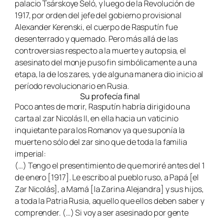
palacio Tsárskoye Seló, y luego de la Revolución de
1917, por orden del jefe del gobierno provisional
Alexander Kerenski, el cuerpo de Rasputín fue
desenterrado y quemado. Pero más allá de las
controversias respecto a la muerte y autopsia, el
asesinato del monje puso fin simbólicamente a una
etapa, la de los zares, y de alguna manera dio inicio al
período revolucionario en Rusia.
Su profecía final
Poco antes de morir, Rasputín habría dirigido una
carta al zar Nicolás II, en ella hacia un vaticinio
inquietante para los Romanov ya que suponía la
muerte no sólo del zar sino que de toda la familia
imperial:
(…) Tengo el presentimiento de que moriré antes del 1
de enero [1917]. Le escribo al pueblo ruso, a Papá [el
Zar Nicolás], a Mamá [la Zarina Alejandra] y sus hijos,
a toda la Patria Rusia, aquello que ellos deben saber y
comprender. (…) Si voy a ser asesinado por gente