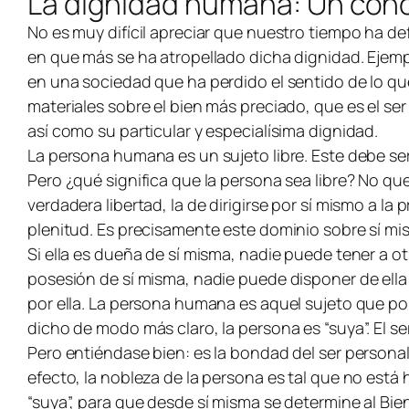
La dignidad humana: Un con
No es muy difícil apreciar que nuestro tiempo ha def
en que más se ha atropellado dicha dignidad. Ejemp
en una sociedad que ha perdido el sentido de lo q
materiales sobre el bien más preciado, que es el ser
así como su particular y especialísima dignidad.
La persona humana es un sujeto libre. Este debe ser
Pero ¿qué significa que la persona sea libre? No qu
verdadera libertad, la de dirigirse por sí mismo a l
plenitud. Es precisamente este dominio sobre sí m
Si ella es dueña de sí misma, nadie puede tener a o
posesión de sí misma, nadie puede disponer de ell
por ella. La persona humana es aquel sujeto que po
dicho de modo más claro, la persona es “suya”. El s
Pero entiéndase bien: es la bondad del ser persona
efecto, la nobleza de la persona es tal que no está 
“suya”, para que desde sí misma se determine al Bien