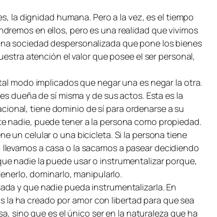
s, la dignidad humana. Pero a la vez, es el tiempo
ndremos en ellos, pero es una realidad que vivimos
 una sociedad despersonalizada que pone los bienes
uestra atención el valor que posee el ser personal,
 tal modo implicados que negar una es negar la otra.
es dueña de sí misma y de sus actos. Esta es la
racional, tiene dominio de sí para ordenarse a su
te nadie, puede tener a la persona como propiedad.
 un celular o una bicicleta. Si la persona tiene
 llevamos a casa o la sacamos a pasear decidiendo
ue nadie la puede usar o instrumentalizar porque,
tenerlo, dominarlo, manipularlo.
ada y que nadie pueda instrumentalizarla. En
ios la ha creado por amor con libertad para que sea
a, sino que es el único ser en la naturaleza que ha