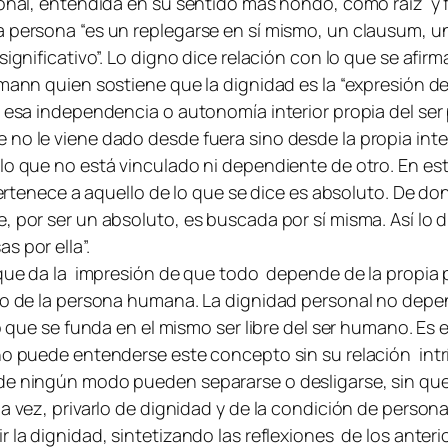
ersonal, entendida en su sentido más hondo, como raíz 
 persona “es un replegarse en sí mismo, un clausum, un 
ignificativo”. Lo digno dice relación con lo que se afirm
aemann quien sostiene que la dignidad es la “expresión
, esa independencia o autonomía interior propia del ser
 no le viene dado desde fuera sino desde la propia inte
 lo que no está vinculado ni dependiente de otro. En e
o pertenece a aquello de lo que se dice es absoluto. De
e, por ser un absoluto, es buscada por sí misma. Así l
s por ella”.
o que da la impresión de que todo depende de la propia
to de la persona humana. La dignidad personal no depende
no que se funda en el mismo ser libre del ser humano. Es 
no puede entenderse este concepto sin su relación intrí
 de ningún modo pueden separarse o desligarse, sin que
la vez, privarlo de dignidad y de la condición de perso
 la dignidad, sintetizando las reflexiones de los anteri