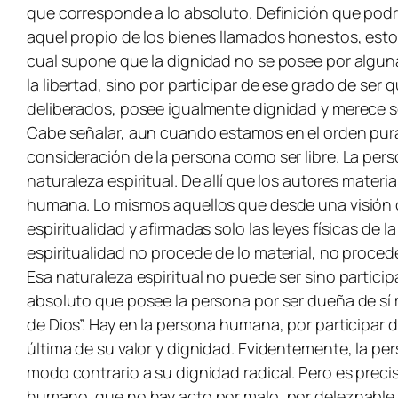
que corresponde a lo absoluto. Definición que podr
aquel propio de los bienes llamados honestos, esto
cual supone que la dignidad no se posee por alguna
la libertad, sino por participar de ese grado de ser
deliberados, posee igualmente dignidad y merece s
Cabe señalar, aun cuando estamos en el orden pura
consideración de la persona como ser libre. La perso
naturaleza espiritual. De allí que los autores mater
humana. Lo mismos aquellos que desde una visión ci
espiritualidad y afirmadas solo las leyes físicas de 
espiritualidad no procede de lo material, no procede 
Esa naturaleza espiritual no puede ser sino particip
absoluto que posee la persona por ser dueña de sí
de Dios”. Hay en la persona humana, por participar d
última de su valor y dignidad. Evidentemente, la p
modo contrario a su dignidad radical. Pero es preci
humano, que no hay acto por malo, por deleznable 