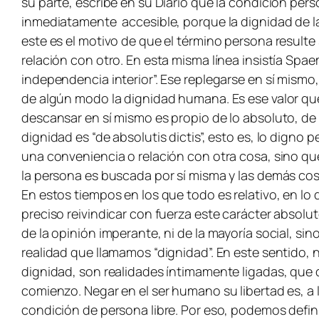
su parte, escribe en su Diario que la condición p
inmediatamente accesible, porque la dignidad de la
este es el motivo de que el término persona resulte s
relación con otro. En esta misma línea insistía Sp
independencia interior”. Ese replegarse en sí mismo
de algún modo la dignidad humana. Es ese valor que
descansar en sí mismo es propio de lo absoluto, de
dignidad es “de absolutis dictis”, esto es, lo dign
una conveniencia o relación con otra cosa, sino qu
la persona es buscada por sí misma y las demás cosa
En estos tiempos en los que todo es relativo, en l
preciso reivindicar con fuerza este carácter absolu
de la opinión imperante, ni de la mayoría social, si
realidad que llamamos “dignidad”. En este sentido, 
dignidad, son realidades íntimamente ligadas, que
comienzo. Negar en el ser humano su libertad es, a 
condición de persona libre. Por eso, podemos definir