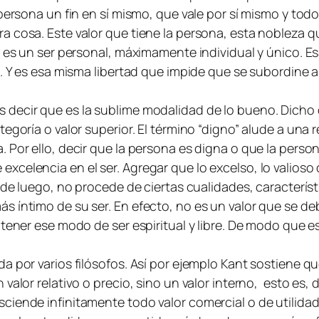
 persona un fin en sí mismo, que vale por sí mismo y tod
 cosa. Este valor que tiene la persona, esta nobleza que
 es un ser personal, máximamente individual y único. Es
. Y es esa misma libertad que impide que se subordine a 
 decir que es la sublime modalidad de lo bueno. Dicho
egoría o valor superior. El término “digno” alude a una r
 Por ello, decir que la persona es digna o que la perso
celencia en el ser. Agregar que lo excelso, lo valioso 
esde luego, no procede de ciertas cualidades, caracterí
 íntimo de su ser. En efecto, no es un valor que se de
tener ese modo de ser espiritual y libre. De modo que es 
a por varios filósofos. Así por ejemplo Kant sostiene q
alor relativo o precio, sino un valor interno, esto es, d
iende infinitamente todo valor comercial o de utilidad.