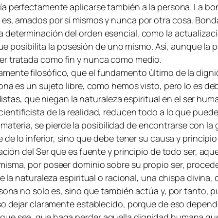
ía perfectamente aplicarse también a la persona. La bo
 es, amados por sí mismos y nunca por otra cosa. Bonda
 determinación del orden esencial, como la actualizació
 que posibilita la posesión de uno mismo. Así, aunque la
er tratada como fin y nunca como medio.
mente filosófico, que el fundamento último de la digni
na es un sujeto libre, como hemos visto, pero lo es debid
ialistas, que niegan la naturaleza espiritual en el ser h
entificista de la realidad, reducen todo a lo que pued
la materia, se pierde la posibilidad de encontrarse con l
de lo inferior, sino que debe tener su causa y principio 
ación del Ser que es fuente y principio de todo ser, aqu
 misma, por poseer dominio sobre su propio ser, proced
e la naturaleza espiritual o racional, una chispa divina
ersona no solo es, sino que también actúa y, por tanto
so dejar claramente establecido, porque de eso depende
que sea, que haga perder aquella dignidad humana que