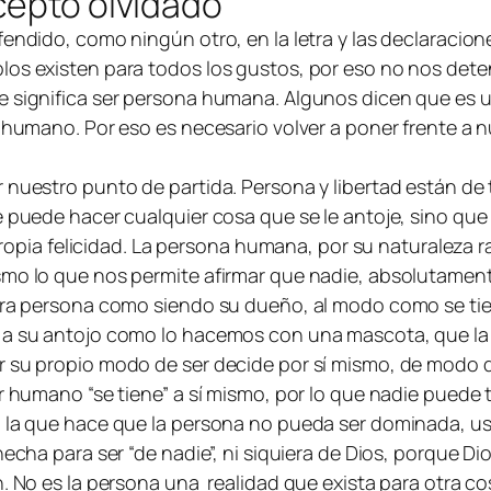
cepto olvidado
endido, como ningún otro, en la letra y las declaracione
los existen para todos los gustos, por eso no nos dete
ue significa ser persona humana. Algunos dicen que es
 humano. Por eso es necesario volver a poner frente a n
 nuestro punto de partida. Persona y libertad están de
e puede hacer cualquier cosa que se le antoje, sino que 
a propia felicidad. La persona humana, por su naturaleza 
ismo lo que nos permite afirmar que nadie, absolutamen
tra persona como siendo su dueño, al modo como se tiene
a a su antojo como lo hacemos con una mascota, que la
r su propio modo de ser decide por sí mismo, de modo q
er humano “se tiene” a sí mismo, por lo que nadie puede 
l la que hace que la persona no pueda ser dominada, us
hecha para ser “de nadie”, ni siquiera de Dios, porque D
. No es la persona una realidad que exista para otra cos