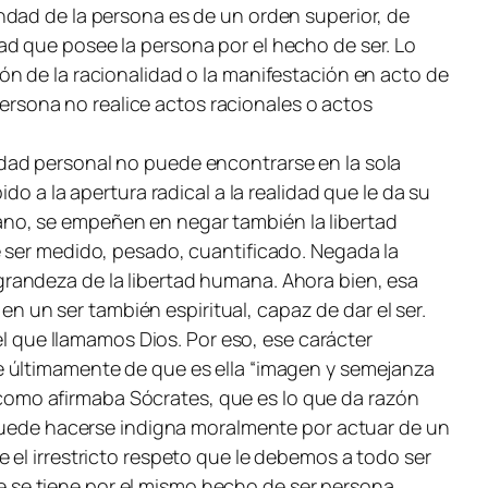
ndad de la persona es de un orden superior, de
d que posee la persona por el hecho de ser. Lo
n de la racionalidad o la manifestación en acto de
 persona no realice actos racionales o actos
dad personal no puede encontrarse en la sola
o a la apertura radical a la realidad que le da su
umano, se empeñen en negar también la libertad
e ser medido, pesado, cuantificado. Negada la
a grandeza de la libertad humana. Ahora bien, esa
en un ser también espiritual, capaz de dar el ser.
el que llamamos Dios. Por eso, ese carácter
e últimamente de que es ella “imagen y semejanza
, como afirmaba Sócrates, que es lo que da razón
, puede hacerse indigna moralmente por actuar de un
 el irrestricto respeto que le debemos a todo ser
 se tiene por el mismo hecho de ser persona.