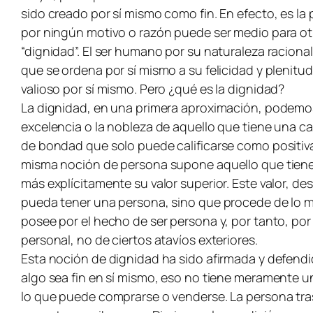
sido creado por sí mismo como fin. En efecto, es la
por ningún motivo o razón puede ser medio para otra
“dignidad”. El ser humano por su naturaleza racional
que se ordena por sí mismo a su felicidad y plenitud
valioso por sí mismo. Pero ¿qué es la dignidad?
La dignidad, en una primera aproximación, podemos
excelencia o la nobleza de aquello que tiene una cat
de bondad que solo puede calificarse como positiva.
misma noción de persona supone aquello que tiene ex
más explícitamente su valor superior. Este valor, d
pueda tener una persona, sino que procede de lo más
posee por el hecho de ser persona y, por tanto, por 
personal, no de ciertos atavíos exteriores.
Esta noción de dignidad ha sido afirmada y defendid
algo sea fin en sí mismo, eso no tiene meramente un v
lo que puede comprarse o venderse. La persona trasc