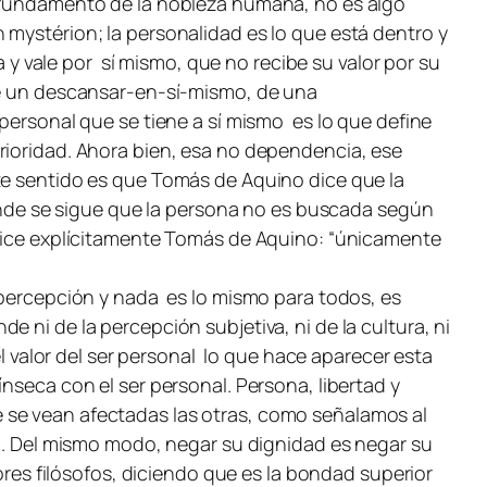
y fundamento de la nobleza humana, no es algo
mystérion; la personalidad es lo que está dentro y
a y vale por sí mismo, que no recibe su valor por su
 de un descansar-en-sí-mismo, de una
 personal que se tiene a sí mismo es lo que define
rioridad. Ahora bien, esa no dependencia, ese
ste sentido es que Tomás de Aquino dice que la
 donde se sigue que la persona no es buscada según
o dice explícitamente Tomás de Aquino: “únicamente
 percepción y nada es lo mismo para todos, es
 ni de la percepción subjetiva, ni de la cultura, ni
el valor del ser personal lo que hace aparecer esta
nseca con el ser personal. Persona, libertad y
 se vean afectadas las otras, como señalamos al
na. Del mismo modo, negar su dignidad es negar su
ores filósofos, diciendo que es la bondad superior