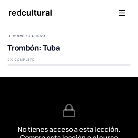
VOLVER A CURSO
Trombón: Tuba
0% COMPLETO
No tienes acceso a esta lección.
Compra esta lección o el curso