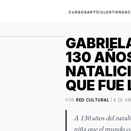
CURSOS
ARTÍCULOS
TIENDA
C
GABRIELA
130 AÑO
NATALICI
QUE FUE 
POR
RED CULTURAL
| 8 DE AB
A 130 años del natali
niña que el mundo c