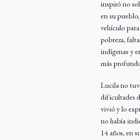
inspiró no so
en su pueblo,
vehículo para 
pobreza, falta
indígenas y e
más profundo
Lucila no tuv
dificultades 
vivió y lo ex
no había indic
14 años, en s