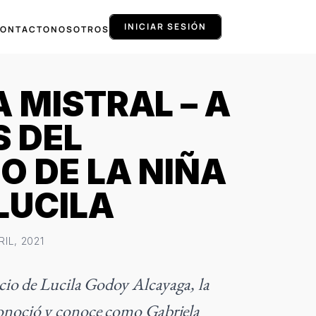
INICIAR SESIÓN
ONTACTO
NOSOTROS
 MISTRAL – A
S DEL
O DE LA NIÑA
LUCILA
RIL, 2021
cio de Lucila Godoy Alcayaga, la
onoció y conoce como Gabriela