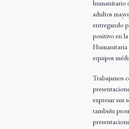
humanitario d
adultos mayor
entregando p
positivo en l
Humanitaria M
equipos médic
Trabajamos co
presentacione
expresar sus s
también promov
presentacion