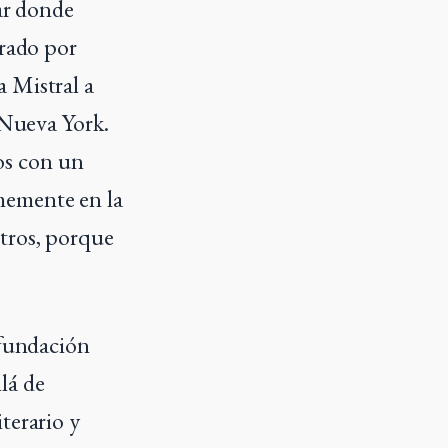
gar donde
erado por
 Mistral a
 Nueva York.
os con un
memente en la
tros, porque
 fundación
lá de
terario y