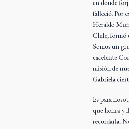
en donde forj
falleció. Por
Heraldo Muñoz
Chile, formó 
Somos un gru
excelente Con
misión de nue
Gabriela cier
Es para nosot
que honra y l
recordarla. N