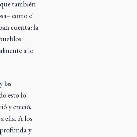
o que también
osa– como el
ban cuenta: la
 pueblos
nalmente a lo
y las
do esto lo
ió y creció,
 ella. A los
, profunda y