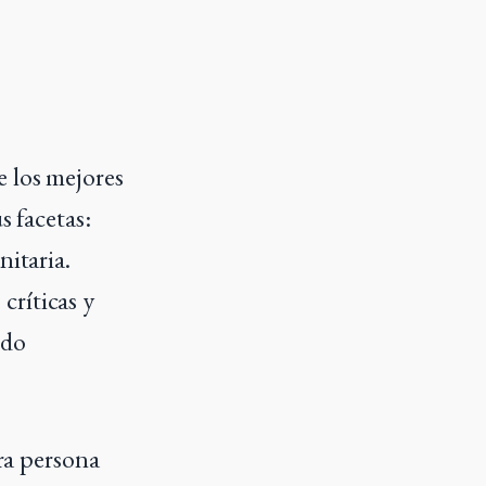
e los mejores
s facetas:
nitaria.
críticas y
ndo
era persona