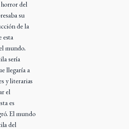
 horror del
presaba su
cción de la
e esta
del mundo.
la sería
e llegaría a
 y literarias
r el
sta es
ogró. El mundo
ila del