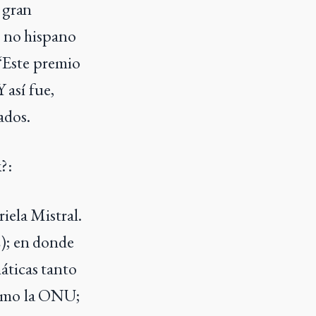
 gran
o no hispano
 “Este premio
 así fue,
ados.
?:
iela Mistral.
); en donde
áticas tanto
como la ONU;