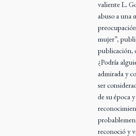
valiente L. G
abuso a una m
preocupación 
mujer”, publi
publicación, 
¿Podría algui
admirada y co
ser considerad
de su época y
reconocimient
probablemente
reconoció y v