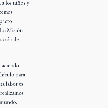
 a los niños y
acemos
mpacto
plo: Misión
nación de
 haciendo
ehículo para
ra labor es
 realizamos
l mundo,