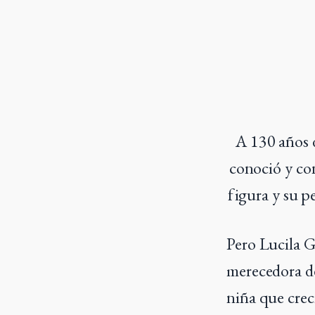
A 130 años 
conoció y con
figura y su p
Pero Lucila G
merecedora de
niña que creci