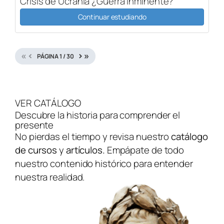
Crisis de Ucrania ¿Guerra Inminente?
Continuar estudiando
«
‹
›
»
PÁGINA
1
/
30
VER CATÁLOGO
Descubre la historia para comprender el
presente
No pierdas el tiempo y revisa nuestro
catálogo
de cursos
y
artículos.
Empápate de todo
nuestro contenido histórico para entender
nuestra realidad.