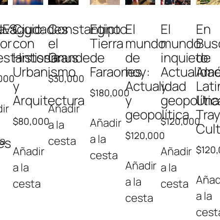
NES
avaggio:
Ciudades
Constantino
Egipto
El
El
En
tor
con
el
Tierra
mundo
mundo
Bus
estantissimus
Historia:
Grande
de
de
inquieto:
de
Urbanismo
Faraones
hoy:
Actualida
Amé
000
$
30,000
y
Actualidad
y
Lati
$
180,000
Arquitectura
y
geopolític
Una
ir
Añadir
geopolítica
Tray
$
80,000
$
120,000
Añadir
a la
Cult
$
120,000
a la
a
cesta
es
$
120
Añadir
Añadir
cesta
Añadir
a la
a la
Añad
a la
cesta
cesta
a la
cesta
cest