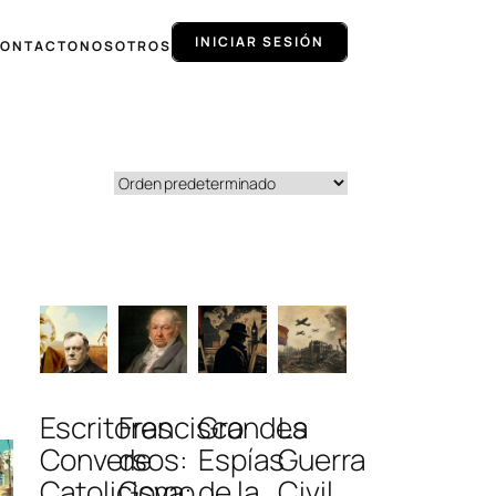
INICIAR SESIÓN
ONTACTO
NOSOTROS
Escritores
Francisco
Grandes
La
Conversos:
de
Espías
Guerra
Catolicismo
Goya:
de la
Civil