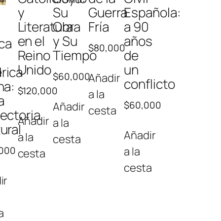
y
Su
Guerra
Española:
Literatura
Obra
Fría
a 90
en el
y Su
años
ca
$
80,000
Reino
Tiempo
de
Unido
un
d
rica
$
60,000
Añadir
conflicto
na:
$
120,000
a la
a
$
60,000
Añadir
cesta
ectoria
Añadir
a la
ural
Añadir
a la
cesta
,000
a la
cesta
cesta
ir
a