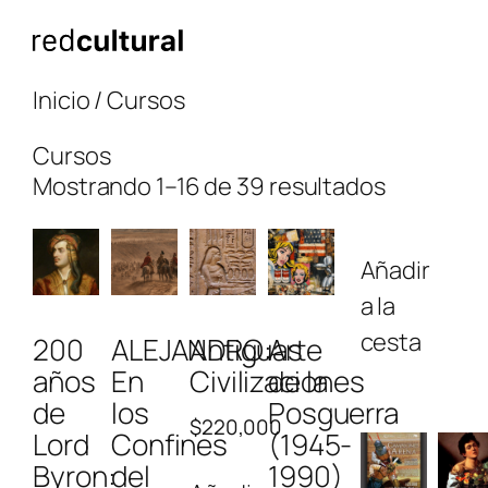
Saltar
al
contenido
Inicio
/ Cursos
Cursos
Mostrando 1–16 de 39 resultados
Añadir
a la
cesta
200
ALEJANDRO:
Antiguas
Arte
años
En
Civilizaciones
de la
de
los
Posguerra
$
220,000
Lord
Confines
(1945-
Byron:
del
1990)