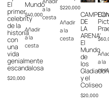
Añadir
El
Mundo
$
220,000
a la
primer
CAMPEO
Car
$
40,000
cesta
celebrity
DE
Pic
Añadir
de la
LA
Pra
Añadir
a la
historia
ARENA’
a la
cesta
con
$
60,
El
cesta
una
Mundo
vida
Añad
de
genialmente
a la
los
escandalosa
cest
Gladiador
y el
$
20,000
Coliseo
$
20,000