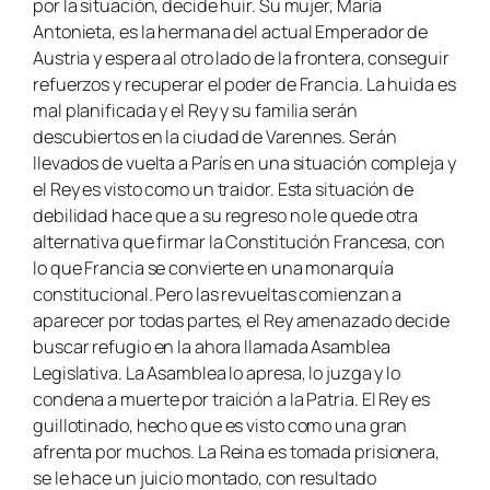
por la situación, decide huir. Su mujer, María
Antonieta, es la hermana del actual Emperador de
Austria y espera al otro lado de la frontera, conseguir
refuerzos y recuperar el poder de Francia. La huida es
mal planificada y el Rey y su familia serán
descubiertos en la ciudad de Varennes. Serán
llevados de vuelta a París en una situación compleja y
el Rey es visto como un traidor. Esta situación de
debilidad hace que a su regreso no le quede otra
alternativa que firmar la Constitución Francesa, con
lo que Francia se convierte en una monarquía
constitucional. Pero las revueltas comienzan a
aparecer por todas partes, el Rey amenazado decide
buscar refugio en la ahora llamada Asamblea
Legislativa. La Asamblea lo apresa, lo juzga y lo
condena a muerte por traición a la Patria. El Rey es
guillotinado, hecho que es visto como una gran
afrenta por muchos. La Reina es tomada prisionera,
se le hace un juicio montado, con resultado