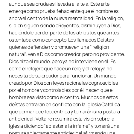
aunque sea cruda es llevada a la tela. Este arte
emerge como prueba fehaciente que el hombre es
ahora el centro de la nueva mentalidad. En la religión,
si bien siguen siendo cReyentes, disminuyen a Dios,
haciéndole perder parte de los atributos que antes
ostentaba como concepto. Los llamados Deístas,
quienes defienden y promueven una “ religión
natural”, ven a Dios como creador, pero no providente.
Dios hizo el mundo, pero ya no interviene en él. Es
como el relojero que hace un reloj y el reloj ya no
necesita de su creador para funcionar. Un mundo
creado por Dios con leyes racionales cognoscibles
por el hombre y controlables por él, hacen que el
hombre sea visto como el centro. Muchos de estos
deístas entrarán en conflicto con la Iglesia Católica
que permanece teocéntrica y tomarán una postura
anticlerical. Voltaire resumirá esta visión sobre la
Iglesia diciendo “aplastar a la infame” y tomará una
postura abiertamente anticlerical afirmando una