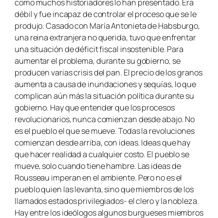
como muchos historiadores lo han presentado. Era
débil y fue incapaz de controlar el proceso que se le
produjo. Casado con María Antonieta de Habsburgo,
una reina extranjera no querida, tuvo que enfrentar
una situación de déficit fiscal insostenible. Para
aumentar el problema, durante su gobierno, se
producen varias crisis del pan. El precio de los granos
aumenta a causa de inundaciones y sequías, lo que
complican aún más la situación política durante su
gobierno. Hay que entender que los procesos
revolucionarios, nunca comienzan desde abajo. No
es el pueblo el que se mueve. Todas la revoluciones
comienzan desde arriba, con ideas. Ideas que hay
que hacer realidad a cualquier costo. El pueblo se
mueve, solo cuando tiene hambre. Las ideas de
Rousseau imperan en el ambiente. Pero no es el
pueblo quien las levanta, sino que miembros de los
llamados estados privilegiados- el clero y la nobleza.
Hay entre los ideólogos algunos burgueses miembros