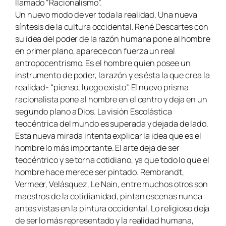
llamado “Racionalismo”.
Un nuevo modo de ver toda la realidad. Una nueva
síntesis de la cultura occidental. René Descartes con
su idea del poder de la razón humana pone al hombre
en primer plano, aparece con fuerza un real
antropocentrismo. Es el hombre quien posee un
instrumento de poder, la razón y es ésta la que crea la
realidad- “pienso, luego existo”. El nuevo prisma
racionalista pone al hombre en el centro y deja en un
segundo plano a Dios. La visión Escolástica
teocéntrica del mundo es superada y dejada de lado.
Esta nueva mirada intenta explicar la idea que es el
hombre lo más importante. El arte deja de ser
teocéntrico y se torna cotidiano, ya que todo lo que el
hombre hace merece ser pintado. Rembrandt,
Vermeer, Velásquez, Le Nain, entre muchos otros son
maestros de la cotidianidad, pintan escenas nunca
antes vistas en la pintura occidental. Lo religioso deja
de ser lo más representado y la realidad humana,