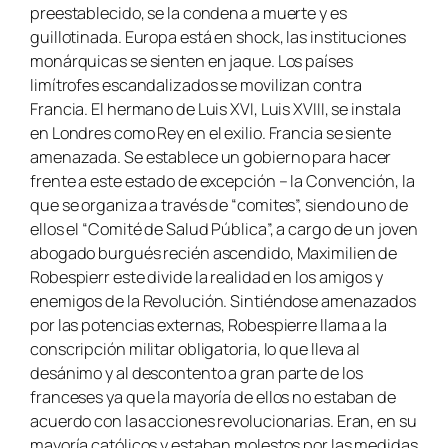
preestablecido, se la condena a muerte y es
guillotinada. Europa está en shock, las instituciones
monárquicas se sienten en jaque. Los países
limítrofes escandalizados se movilizan contra
Francia. El hermano de Luis XVI, Luis XVIII, se instala
en Londres como Rey en el exilio. Francia se siente
amenazada. Se establece un gobierno para hacer
frente a este estado de excepción – la Convención, la
que se organiza a través de “comites”, siendo uno de
ellos el “Comité de Salud Pública”, a cargo de un joven
abogado burgués recién ascendido, Maximilien de
Robespierr este divide la realidad en los amigos y
enemigos de la Revolución. Sintiéndose amenazados
por las potencias externas, Robespierre llama a la
conscripción militar obligatoria, lo que lleva al
desánimo y al descontento a gran parte de los
franceses ya que la mayoría de ellos no estaban de
acuerdo con las acciones revolucionarias. Eran, en su
mayoría católicos y estaban molestos por las medidas