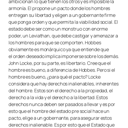
ambicionan lo que tienen los otros y es imposible la
armonía. El propone un pacto donde los hombres
entregan su libertad y eligen a un gobernante firme
que ponga orden y que permita la viabilidad social. El
estado debe ser como un monstruo con enorme
poder, un Leviathan, que debe castigar y amenazar a
los hombres para que se comporten. Hobbes
obviamente es monárquico ya que entiende que
el orden deseado implica imponerse sobre los demás.
John Locke, por su parte, es libertario. Cree que el
hombre es bueno, a diferencia de Hobbes. Pero si el
hombre es bueno, ¿para qué el pacto? Locke
considera que hay derechos inalienables, inherentes
del hombre. Estos son el derecho a la propiedad, el
derecho a la vida y el derecho a la libertad. Estos
derechos nunca deben ser pasados a llevar y es por
esto que el hombre del estado pre social hace un
pacto, elige a un gobernante, para asegurar estos
derechos inalienable. Es por esto que el Estado que