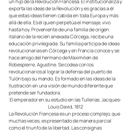
un hijo de la Revolución Francesa. Él institucionaliza y
exporta las ideas de la Revolución y es gracias a él
que estas ideas tienen cabida en toda Europa y más
allá de ella. Es él quien perpetúa el mensaje, vivo
hasta hoy. Proveniente de una familia de origen
italiano de la recién anexada Córcega, recibe una
educación privilegiada. Su familia participa de ideas
revolucionarias en Córcega y en Francia conoce y se
hace amigo del hermano de Maximilien de
Robespierre, Agustine. Se codea con los
revolucionarios al lograr la defensa del puerto de
Tulón bajo su mando. Es formado en las ideas de la
Ilustración en una visión de mundo diferente que
pretende ser fundadora.
El emperador en su estudio en
las Tullerías. Jacques-
Louis
David, 1812
La Revolución Francesa es un proceso complejo, que
muchas veces, es presentado de manera parcial
como el triunfo de la libertad. Las consignas