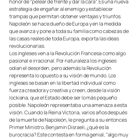
honor de “pelear de frente y dar la cara”. Es una nueva
estrategia de engañar al enemigo y establecer
trampas que permitan obtener ventajas y triunfos.
Napoleón se hace dueño de Europa y en la medida
que avanza y pone a toda su familia como cabezas de
las casas reales de toda Europa, exporta las ideas
revolucionarias.
Los ingleses ven a la Revolución Francesa como algo
pasional e irracional. Por naturaleza los ingleses
odian el desorden, pero además la Revolución
representa lo opuesto a su visión de mundo. Los
ingleses se basan en la libertad individual como
fuerza creadora y creativa y creen, desde la visión
lockiana, que el Estado debe ser lo más pequeño
posible. Napoleón representaba una amenaza a esta
visión. Cuando la Reina Victoria, varios años después
de la muerte de Napoleón, le pregunta a su entonces
Primer Ministro, Benjamin Disraeli, ¿qué es la
burocracia? Este contesta en forma genial, ”algo muy