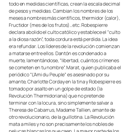
todo en medidas científicas, crean la escala decimal
de pesos y medidas. Cambian los nombres de los
meses a nombres más científicos, thermidor (calor),
Fructidor (mes de los frutos)…etc. Robespierre
declara abolido el culto católico y establece el “culto
a la diosa razón”, toda cordura está perdida. La idea
era refundar. Los líderes de la revolución comienzan
a matarse entre ellos. Dantón es condenado a
muerte, lamentándose, “libertad, cuántos crímenes
se cometen en tu nombre”. Marat, quien publicaba el
periódico “L’Ami du Peuple” es asesinado por su
amante, Charlotte Corday en la tina y Robespierre es
tomado por asalto en un golpe de estado (la
Revolución Thermidoriana) que no pretende
terminar con la locura, sino simplemente salvar a
Theresa de Cabarrus, Madame Tallien, amante de
otro revolucionario, de la guillotina. La Revolución
mata a miles y no son precisamente los nobles de
pelucas blancas los que caen. La mayor parte de los