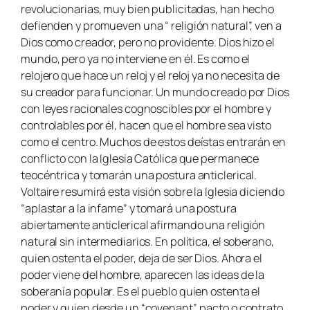
revolucionarias, muy bien publicitadas, han hecho
defienden y promueven una “ religión natural”, ven a
Dios como creador, pero no providente. Dios hizo el
mundo, pero ya no interviene en él. Es como el
relojero que hace un reloj y el reloj ya no necesita de
su creador para funcionar. Un mundo creado por Dios
con leyes racionales cognoscibles por el hombre y
controlables por él, hacen que el hombre sea visto
como el centro. Muchos de estos deístas entrarán en
conflicto con la Iglesia Católica que permanece
teocéntrica y tomarán una postura anticlerical.
Voltaire resumirá esta visión sobre la Iglesia diciendo
“aplastar a la infame” y tomará una postura
abiertamente anticlerical afirmando una religión
natural sin intermediarios. En política, el soberano,
quien ostenta el poder, deja de ser Dios. Ahora el
poder viene del hombre, aparecen las ideas de la
soberanía popular. Es el pueblo quien ostenta el
poder y quien desde un “covenant”, pacto o contrato