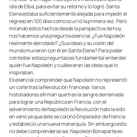
isla de Elba, para evitar su retorno y lo logró. Santa
Elena estaba suficientemente alejada para impedir el
regreso en 100 días como ocurrió la primera vez. Pero
mirando estos hechos desde la perspectiva de hoy,
nos hacemos una pregunta esencial, ¿Fue Napoleón
realmente derrotado? ¿Sus ideas y su visión del
mundo murieron con él en Santa Elena? Para poder
contestar estas preguntas es fundamental entender
quién fue Napoleón y cuáles eran las ideas que lo
inspiraban.
Es esencial comprender que Napoleón no representó
un corte tras la Revolución Francesa. Varios
historiadores afirman que tras la sangre derramada
para lograr una República en Francia, con el
advenimiento de Napoleón la Revolución habría sido
en vano ya que éste se coronó Emperador de Francia
y estableció una nueva monarquía. Sin embargo esto
no debe comprenderse así. Napoleón Bonaparte es