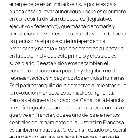
emerge debe estar limitado en sus poderes para
nunca pasar a llevar al individuo. Locke es el primero
en concebir la división de poderes (legislativo,
ejecutivo y federativo), que más tarde tomaría y
perfeccionaría Montesquieu. Es esta visión de Locke
la que inspira el proceso de Independencia
Americana y nace la visión de democracia libertaria
en la que el individuo es lo primero y el estado es
subsidiario. De esta visión emana también el
concepto de soberanía popular y de gobierno de
representación, sin pagar costos en vidas humanas.
Es el padre tranquilo de la democracia, mientras que
la revolución Francesa es su madre sangrienta.
Pero las visiones al otro lado del Canal de la Mancha
no serían iguales. Jean Jacques Rousseau, un suizo
que vive en Francia y que es uno de los elementos
centrales del movimiento de la Ilustración Francesa,
es también un pactista. Cree en un estado pre social,
en un pacto y en una sociedad creada a causa de