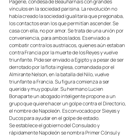
Pagerie, condesa de Beauharnais con grandes
vínculos en la sociedad parisina. La revolución no
había creado la sociedad igualitaria que pregonaba,
los contactos eran los que permitían ascender. Se
casa con ella, no por amor. Se trata de una unión por
conveniencia, para ambos lados. Es enviado a
combatir contra los austriacos, quienes aún estaban
contra Francia por la muerte de los Reyes y vuelve
triunfante. Pide ser enviado a Egipto y a pesar de ser
derrotado por la flota inglesa, comandada por el
Almirante Nelson, en la batalla del Nilo, vuelve
triunfante a Francia. Su figura comienza a ser
querida y muy popular. Su hermano Lucien
Bonaparte un abogado inteligente propone a un
grupo que quiere hacer un golpe contra el Directorio,
el nombre de Napoleón. Es convocado por Sieyes y
Ducos para ayudar en el golpe de estado.
Se establece el gobierno del Consulado y
rápidamente Napoleón se nombra Primer Cónsul y