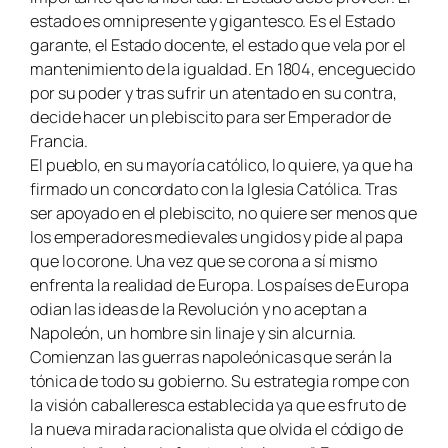
estado es omnipresente y gigantesco. Es el Estado
garante, el Estado docente, el estado que vela por el
mantenimiento de la igualdad. En 1804, enceguecido
por su poder y tras sufrir un atentado en su contra,
decide hacer un plebiscito para ser Emperador de
Francia.
El pueblo, en su mayoría católico, lo quiere, ya que ha
firmado un concordato con la Iglesia Católica. Tras
ser apoyado en el plebiscito, no quiere ser menos que
los emperadores medievales ungidos y pide al papa
que lo corone. Una vez que se corona a sí mismo
enfrenta la realidad de Europa. Los países de Europa
odian las ideas de la Revolución y no aceptan a
Napoleón, un hombre sin linaje y sin alcurnia.
Comienzan las guerras napoleónicas que serán la
tónica de todo su gobierno. Su estrategia rompe con
la visión caballeresca establecida ya que es fruto de
la nueva mirada racionalista que olvida el código de