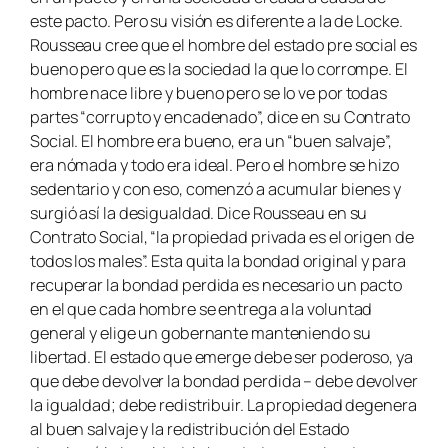
este pacto. Pero su visión es diferente a la de Locke.
Rousseau cree que el hombre del estado pre social es
bueno pero que es la sociedad la que lo corrompe. El
hombre nace libre y bueno pero se lo ve por todas
partes “corrupto y encadenado”, dice en su Contrato
Social. El hombre era bueno, era un “buen salvaje”,
era nómada y todo era ideal. Pero el hombre se hizo
sedentario y con eso, comenzó a acumular bienes y
surgió así la desigualdad. Dice Rousseau en su
Contrato Social, “la propiedad privada es el origen de
todos los males”. Esta quita la bondad original y para
recuperar la bondad perdida es necesario un pacto
en el que cada hombre se entrega a la voluntad
general y elige un gobernante manteniendo su
libertad. El estado que emerge debe ser poderoso, ya
que debe devolver la bondad perdida – debe devolver
la igualdad; debe redistribuir. La propiedad degenera
al buen salvaje y la redistribución del Estado