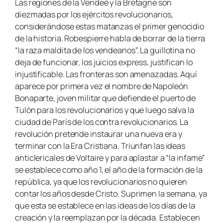
Las regiones de la Vendeé y la Bretagne son
diezmadas por los ejércitos revolucionarios,
considerándose estas matanzas el primer genocidio
de la historia. Robespierre habla de borrar de la tierra
“la raza maldita de los vendeanos”. La guillotina no
deja de funcionar, los juicios express, justifican lo
injustificable. Las fronteras son amenazadas. Aquí
aparece por primera vez el nombre de Napoleón
Bonaparte, joven militar que defiende el puerto de
Tulón para los revolucionarios y que luego salva la
ciudad de París de los contra revolucionarios. La
revolución pretende instaurar una nueva era y
terminar con la Era Cristiana. Triunfan las ideas
anticlericales de Voltaire y para aplastar a “la infame”
se establece como año 1, el año de la formación de la
república, ya que los revolucionarios no quieren
contar los años desde Cristo. Suprimen la semana, ya
que esta se establece en las ideas de los días de la
creación y la reemplazan por la década. Establecen