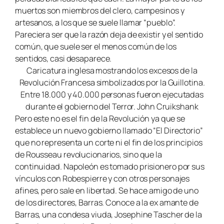
muertos son miembros del clero, campesinos y
artesanos, a los que se suele llamar “pueblo”.
Pareciera ser que la razón deja de existir y el sentido
común, que suele ser el menos común de los
sentidos, casi desaparece.
Caricatura inglesa mostrando los excesos de la
Revolución Francesa simbolizados por la Guillotina.
Entre 18.000 y 40.000 personas fueron ejecutadas
durante el gobierno del Terror. John Cruikshank
Pero este no es el fin de la Revolución ya que se
establece un nuevo gobierno llamado “El Directorio”
que no representa un corte ni el fin de los principios
de Rousseau revolucionarios, sino que la
continuidad. Napoleón es tomado prisionero por sus
vínculos con Robespierre y con otros personajes
afines, pero sale en libertad. Se hace amigo de uno
de los directores, Barras. Conoce a la ex amante de
Barras, una condesa viuda, Josephine Tascher de la