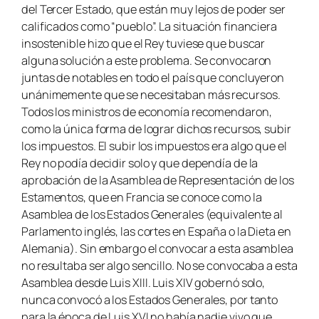
del Tercer Estado, que están muy lejos de poder ser
calificados como “pueblo”. La situación financiera
insostenible hizo que el Rey tuviese que buscar
alguna solución a este problema. Se convocaron
juntas de notables en todo el país que concluyeron
unánimemente que se necesitaban más recursos.
Todos los ministros de economía recomendaron,
como la única forma de lograr dichos recursos, subir
los impuestos. El subir los impuestos era algo que el
Rey no podía decidir solo y que dependía de la
aprobación de la Asamblea de Representación de los
Estamentos, que en Francia se conoce como la
Asamblea de los Estados Generales (equivalente al
Parlamento inglés, las cortes en España o la Dieta en
Alemania). Sin embargo el convocar a esta asamblea
no resultaba ser algo sencillo. No se convocaba a esta
Asamblea desde Luis XIII. Luis XIV gobernó solo,
nunca convocó a los Estados Generales, por tanto
para la época de Luis XVI no había nadie vivo que