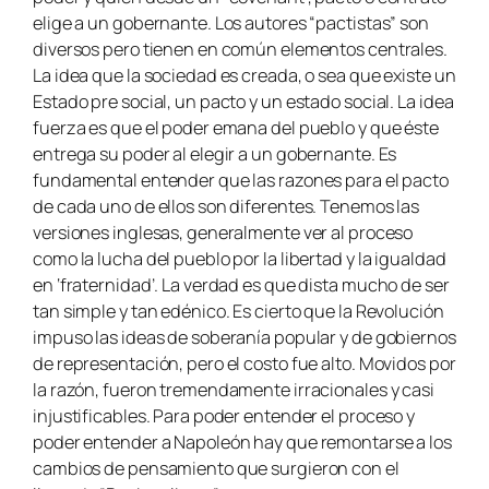
elige a un gobernante. Los autores “pactistas” son
diversos pero tienen en común elementos centrales.
La idea que la sociedad es creada, o sea que existe un
Estado pre social, un pacto y un estado social. La idea
fuerza es que el poder emana del pueblo y que éste
entrega su poder al elegir a un gobernante. Es
fundamental entender que las razones para el pacto
de cada uno de ellos son diferentes. Tenemos las
versiones inglesas, generalmente ver al proceso
como la lucha del pueblo por la libertad y la igualdad
en ‘fraternidad’. La verdad es que dista mucho de ser
tan simple y tan edénico. Es cierto que la Revolución
impuso las ideas de soberanía popular y de gobiernos
de representación, pero el costo fue alto. Movidos por
la razón, fueron tremendamente irracionales y casi
injustificables. Para poder entender el proceso y
poder entender a Napoleón hay que remontarse a los
cambios de pensamiento que surgieron con el