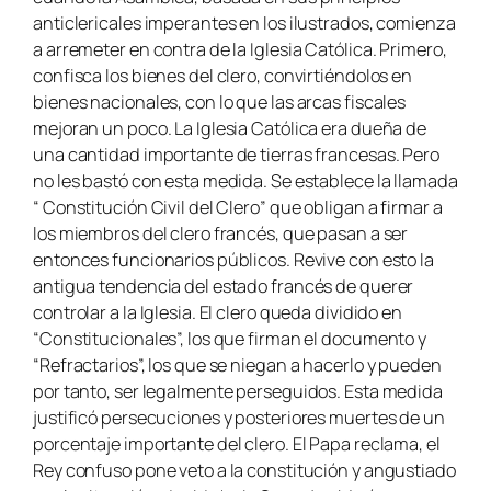
anticlericales imperantes en los ilustrados, comienza
a arremeter en contra de la Iglesia Católica. Primero,
confisca los bienes del clero, convirtiéndolos en
bienes nacionales, con lo que las arcas fiscales
mejoran un poco. La Iglesia Católica era dueña de
una cantidad importante de tierras francesas. Pero
no les bastó con esta medida. Se establece la llamada
“ Constitución Civil del Clero” que obligan a firmar a
los miembros del clero francés, que pasan a ser
entonces funcionarios públicos. Revive con esto la
antigua tendencia del estado francés de querer
controlar a la Iglesia. El clero queda dividido en
“Constitucionales”, los que firman el documento y
“Refractarios”, los que se niegan a hacerlo y pueden
por tanto, ser legalmente perseguidos. Esta medida
justificó persecuciones y posteriores muertes de un
porcentaje importante del clero. El Papa reclama, el
Rey confuso pone veto a la constitución y angustiado