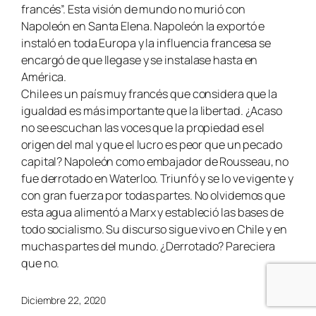
francés”. Esta visión de mundo no murió con
Napoleón en Santa Elena. Napoleón la exportó e
instaló en toda Europa y la influencia francesa se
encargó de que llegase y se instalase hasta en
América.
Chile es un país muy francés que considera que la
igualdad es más importante que la libertad. ¿Acaso
no se escuchan las voces que la propiedad es el
origen del mal y que el lucro es peor que un pecado
capital? Napoleón como embajador de Rousseau, no
fue derrotado en Waterloo. Triunfó y se lo ve vigente y
con gran fuerza por todas partes. No olvidemos que
esta agua alimentó a Marx y estableció las bases de
todo socialismo. Su discurso sigue vivo en Chile y en
muchas partes del mundo. ¿Derrotado? Pareciera
que no.
Diciembre 22, 2020