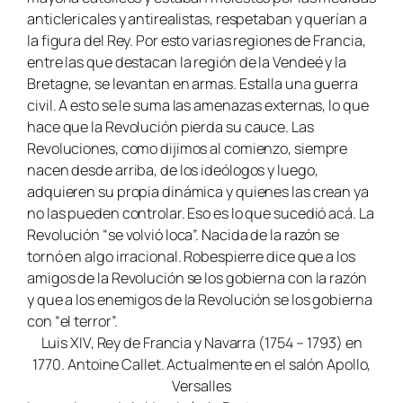
anticlericales y antirealistas, respetaban y querían a
la figura del Rey. Por esto varias regiones de Francia,
entre las que destacan la región de la Vendeé y la
Bretagne, se levantan en armas. Estalla una guerra
civil. A esto se le suma las amenazas externas, lo que
hace que la Revolución pierda su cauce. Las
Revoluciones, como dijimos al comienzo, siempre
nacen desde arriba, de los ideólogos y luego,
adquieren su propia dinámica y quienes las crean ya
no las pueden controlar. Eso es lo que sucedió acá. La
Revolución “se volvió loca”. Nacida de la razón se
tornó en algo irracional. Robespierre dice que a los
amigos de la Revolución se los gobierna con la razón
y que a los enemigos de la Revolución se los gobierna
con “el terror”.
Luis XIV, Rey de Francia y Navarra (1754 – 1793) en
1770. Antoine Callet. Actualmente en el salón Apollo,
Versalles