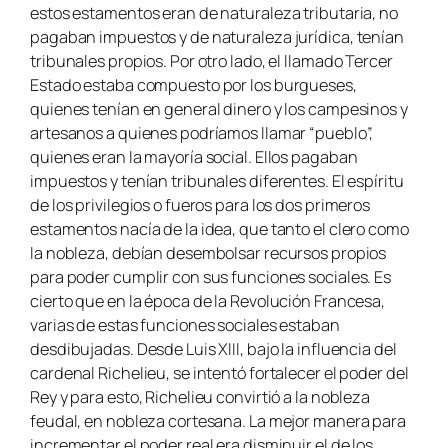
estos estamentos eran de naturaleza tributaria, no
pagaban impuestos y de naturaleza jurídica, tenían
tribunales propios. Por otro lado, el llamado Tercer
Estado estaba compuesto por los burgueses,
quienes tenían en general dinero y los campesinos y
artesanos a quienes podríamos llamar “pueblo”,
quienes eran la mayoría social. Ellos pagaban
impuestos y tenían tribunales diferentes. El espíritu
de los privilegios o fueros para los dos primeros
estamentos nacía de la idea, que tanto el clero como
la nobleza, debían desembolsar recursos propios
para poder cumplir con sus funciones sociales. Es
cierto que en la época de la Revolución Francesa,
varias de estas funciones sociales estaban
desdibujadas. Desde Luis XIII, bajo la influencia del
cardenal Richelieu, se intentó fortalecer el poder del
Rey y para esto, Richelieu convirtió a la nobleza
feudal, en nobleza cortesana. La mejor manera para
incrementar el poder real era disminuir el de los