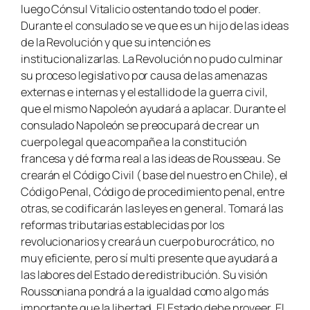
luego Cónsul Vitalicio ostentando todo el poder.
Durante el consulado se ve que es un hijo de las ideas
de la Revolución y que su intención es
institucionalizarlas. La Revolución no pudo culminar
su proceso legislativo por causa de las amenazas
externas e internas y el estallido de la guerra civil,
que el mismo Napoleón ayudará a aplacar. Durante el
consulado Napoleón se preocupará de crear un
cuerpo legal que acompañe a la constitución
francesa y dé forma real a las ideas de Rousseau. Se
crearán el Código Civil ( base del nuestro en Chile), el
Código Penal, Código de procedimiento penal, entre
otras, se codificarán las leyes en general. Tomará las
reformas tributarias establecidas por los
revolucionarios y creará un cuerpo burocrático, no
muy eficiente, pero sí multi presente que ayudará a
las labores del Estado de redistribución. Su visión
Roussoniana pondrá a la igualdad como algo más
importante que la libertad. El Estado debe proveer. El