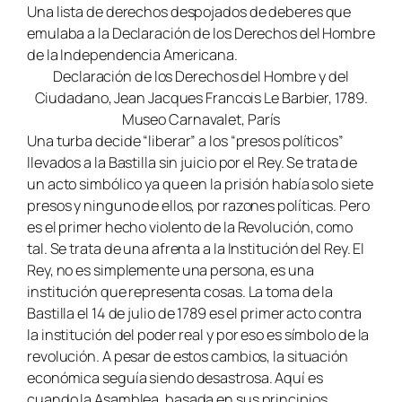
Una lista de derechos despojados de deberes que
emulaba a la Declaración de los Derechos del Hombre
de la Independencia Americana.
Declaración de los Derechos del Hombre y del
Ciudadano, Jean Jacques Francois Le Barbier, 1789.
Museo Carnavalet, París
Una turba decide “liberar” a los “presos políticos”
llevados a la Bastilla sin juicio por el Rey. Se trata de
un acto simbólico ya que en la prisión había solo siete
presos y ninguno de ellos, por razones políticas. Pero
es el primer hecho violento de la Revolución, como
tal. Se trata de una afrenta a la Institución del Rey. El
Rey, no es simplemente una persona, es una
institución que representa cosas. La toma de la
Bastilla el 14 de julio de 1789 es el primer acto contra
la institución del poder real y por eso es símbolo de la
revolución. A pesar de estos cambios, la situación
económica seguía siendo desastrosa. Aquí es
cuando la Asamblea, basada en sus principios