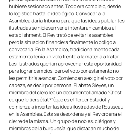
hubiese sesionado antes. Todo era complejo, desde
lo logístico hasta lo ideológico. Convocar a la
Asamblea daría tribuna para que las ideas pululantes
ilustradas se hiciesen ver e intentaran cambios al
establishment. El Rey trató de evitar la asamblea,
pero la situación financiera finalmente lo obligó a
convocarla. En la Asamblea, tradicionalmente cada
estamento tenía un voto frente a la materia a tratar.
Los ilustrados querían aprovechar esta oportunidad
para lograr cambios, pero el voto por estamento no
les permitiría avanzar. Comienzan a exigir el voto por
cabeza, es decir por persona. El abate Sieyes, un
miembro del clero lee un documento llamado “Q’ est
ce que le tiers état?”(qué es el Tercer Estado) y
comienza a insertar las ideas ilustradas de Rousseau
en la Asamblea. Esta se desordena y el Rey ordena el
cierre de la misma. Un grupo de nobles, clérigos y
miembros de la burguesía, que distaban mucho de