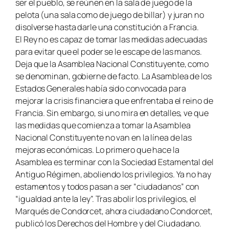
ser el pueblo, se reúnen en la sala de juego de la
pelota (una sala como de juego de billar) y juran no
disolverse hasta darle una constitución a Francia.
El Rey no es capaz de tomar las medidas adecuadas
para evitar que el poder se le escape de las manos.
Deja que la Asamblea Nacional Constituyente, como
se denominan, gobierne de facto. La Asamblea de los
Estados Generales había sido convocada para
mejorar la crisis financiera que enfrentaba el reino de
Francia. Sin embargo, si uno mira en detalles, ve que
las medidas que comienza a tomar la Asamblea
Nacional Constituyente no van en la línea de las
mejoras económicas. Lo primero que hace la
Asamblea es terminar con la Sociedad Estamental del
Antiguo Régimen, aboliendo los privilegios. Ya no hay
estamentos y todos pasan a ser “ciudadanos” con
“igualdad ante la ley”. Tras abolir los privilegios, el
Marqués de Condorcet, ahora ciudadano Condorcet,
publicó los Derechos del Hombre y del Ciudadano.