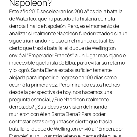
Napoleón?
Este año 2015 se celebran los 200 años de la batalla
de Waterloo, que ha pasado a la historia como la
derrota final de Napoleón. Pero, es el momento de
analizar si realmente Napoleón fue derrotado o si aún
sigue triunfando incluso en el mundo actual. Es
cierto que tras la batalla, el duque de Wellington
envió al “Emperador Francés” a un lugar más lejano e
inaccesible que la isla de Elba, para evitar su retorno
y lo logró. Santa Elena estaba suficientemente
alejada para impedir el regreso en 100 días como
ocurrió la primera vez. Pero mirando estos hechos
desde la perspectiva de hoy, nos hacemos una
pregunta esencial, ¿Fue Napoleón realmente
derrotado? ¿Sus ideas y su visión del mundo
murieron con él en Santa Elena? Para poder
contestar estas preguntas es cierto que tras la
batalla, el duque de Wellington envió al “Emperador
Francés” a un lugar más lejano e inaccesible que la