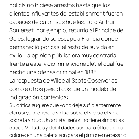
policía no hiciese arrestos hasta que los
clientes influyentes del establishment fueran
capaces de cubrir sus huellas. Lord Arthur
Somerset, por ejemplo, recurrió al Príncipe de
Gales, logrando su escape a Francia donde
permaneció por casi el resto de su vida en
exilio. La opinión pública era muy contraria
frente a este ‘vicio inmencionable’, el cual fue
hecho una ofensa criminal en 1885 .
La respuesta de Wilde al
Scots Observer
así
como a otros periódicos fue un modelo de
indignación contenida:
Su crítica sugiere que yo no dejé suficientemente
claro si yo prefiero la virtud sobre el vicio o el vicio
sobre la virtud. Un artista, señor, no tiene simpatías
éticas. Virtudes y debilidades son para él lo que los
colores en una paleta son para el pintores necesario