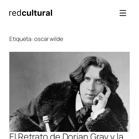
Saltar
al
contenido
Etiqueta:
oscar wilde
El Retrato de Dorian Gray y la