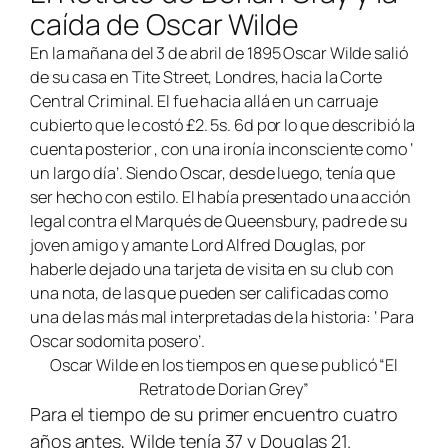
caída de Oscar Wilde
En la mañana del 3 de abril de 1895 Oscar Wilde salió
de su casa en Tite Street, Londres, hacia la Corte
Central Criminal. El fue hacia allá en un carruaje
cubierto que le costó £2. 5s. 6d por lo que describió la
cuenta posterior , con una ironía inconsciente como ‘
un largo día’. Siendo Oscar, desde luego, tenía que
ser hecho con estilo. El había presentado una acción
legal contra el Marqués de Queensbury, padre de su
joven amigo y amante Lord Alfred Douglas, por
haberle dejado una tarjeta de visita en su club con
una nota, de las que pueden ser calificadas como
una de las más mal interpretadas de la historia: ‘ Para
Oscar sodomita posero’.
Oscar Wilde en los tiempos en que se publicó “El
Retrato de Dorian Grey”
Para el tiempo de su primer encuentro cuatro
años antes, Wilde tenía 37 y Douglas 21.