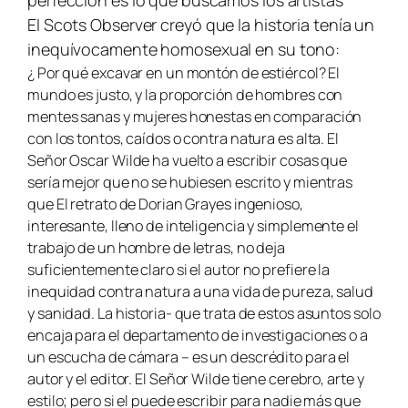
perfección es lo que buscamos los artistas’
El
Scots Observer
creyó que la historia tenía un
inequívocamente homosexual en su tono:
¿ Por qué excavar en un montón de estiércol? El
mundo es justo, y la proporción de hombres con
mentes sanas y mujeres honestas en comparación
con los tontos, caídos o contra natura es alta. El
Señor Oscar Wilde ha vuelto a escribir cosas que
sería mejor que no se hubiesen escrito y mientras
que El retrato de Dorian Grayes ingenioso,
interesante, lleno de inteligencia y simplemente el
trabajo de un hombre de letras, no deja
suficientemente claro si el autor no prefiere la
inequidad contra natura a una vida de pureza, salud
y sanidad. La historia- que trata de estos asuntos solo
encaja para el departamento de investigaciones o a
un escucha de cámara – es un descrédito para el
autor y el editor. El Señor Wilde tiene cerebro, arte y
estilo; pero si el puede escribir para nadie más que