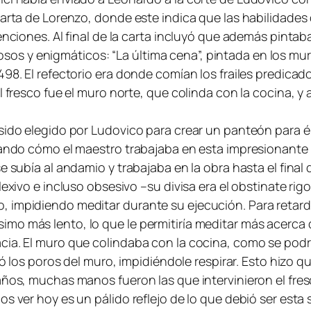
carta de Lorenzo, donde este indica que las habilidades
enciones. Al final de la carta incluyó que además pintab
s y enigmáticos: “La última cena”, pintada en los mur
98. El refectorio era donde comían los frailes predicador
el fresco fue el muro norte, que colinda con la cocina,
sido elegido por Ludovico para crear un panteón para é
irando cómo el maestro trabajaba en esta impresionante
 subía al andamio y trabajaba en la obra hasta el final d
lexivo e incluso obsesivo –su divisa era el obstinate rig
 impidiendo meditar durante su ejecución. Para retarda
mo más lento, lo que le permitiría meditar más acerca d
cia. El muro que colindaba con la cocina, como se pod
lló los poros del muro, impidiéndole respirar. Esto hizo
 años, muchas manos fueron las que intervinieron el fre
s ver hoy es un pálido reflejo de lo que debió ser esta 