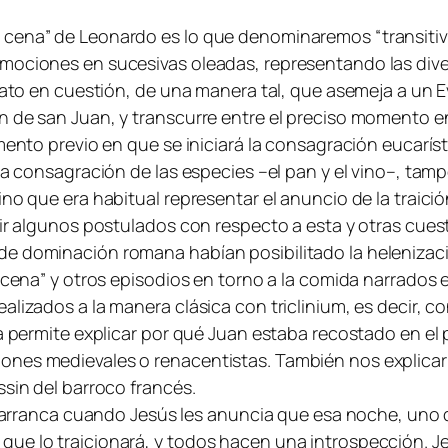
cena” de Leonardo es lo que denominaremos “transitivida
emociones en sucesivas oleadas, representando las div
elato en cuestión, de una manera tal, que asemeja a un 
én de san Juan, y transcurre entre el preciso momento
mento previo en que se iniciará la consagración eucarísti
la consagración de las especies –el pan y el vino–, tampo
no que era habitual representar el anuncio de la traición
tir algunos postulados con respecto a esta y otras cues
de dominación romana habían posibilitado la helenizaci
a cena” y otros episodios en torno a la comida narrados
alizados a la manera clásica con triclinium, es decir, 
rma permite explicar por qué Juan estaba recostado en e
ones medievales o renacentistas. También nos explicar
ssin del barroco francés.
o arranca cuando Jesús les anuncia que esa noche, uno de
que lo traicionará, y todos hacen una introspección. J