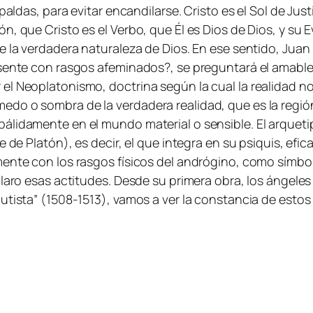
paldas, para evitar encandilarse. Cristo es el Sol de Just
, que Cristo es el Verbo, que Él es Dios de Dios, y su E
 la verdadera naturaleza de Dios. En ese sentido, Juan 
esente con rasgos afeminados?, se preguntará el amabl
l Neoplatonismo, doctrina según la cual la realidad no
do o sombra de la verdadera realidad, que es la región
pálidamente en el mundo material o sensible. El arque
e de Platón), es decir, el que integra en su psiquis, e
mente con los rasgos físicos del andrógino, como símbo
claro esas actitudes. Desde su primera obra, los ángeles
autista” (1508-1513), vamos a ver la constancia de esto