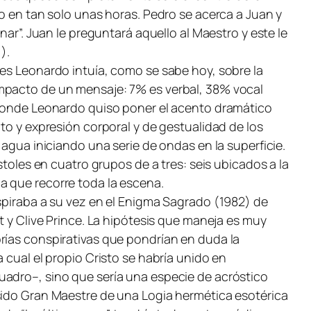
io en tan solo unas horas. Pedro se acerca a Juan y
nar”. Juan le preguntará aquello al Maestro y este le
).
ues Leonardo intuía, como se sabe hoy, sobre la
impacto de un mensaje: 7% es verbal, 38% vocal
s donde Leonardo quiso poner el acento dramático
to y expresión corporal y de gestualidad de los
 agua iniciando una serie de ondas en la superficie.
stoles en cuatro grupos de a tres: seis ubicados a la
a que recorre toda la escena.
nspiraba a su vez en el Enigma Sagrado (1982) de
t y Clive Prince. La hipótesis que maneja es muy
rías conspirativas que pondrían en duda la
 cual el propio Cristo se habría unido en
uadro–, sino que sería una especie de acróstico
 sido Gran Maestre de una Logia hermética esotérica