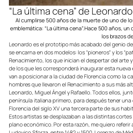
“La última cena” de Leonardo
Al cumplirse 500 años de la muerte de uno de lo
emblemática: “La última cena”.Hace 500 años, un 
los brazos d
Leonardo es el prototipo más acabado del genio de
se encarna en dos modelos: los “pioneros” y los “p
Renacimiento, los que inician el despertar del arte 
de los que les corresponderá inaugurar esta nueva ép
van a posicionar a la ciudad de Florencia como la ca
hombres que llevaron el Renacimiento a sus más alt
Leonardo, Miguel Ángel y Rafaello. Todos ellos, junt
península italiana primero, para después tener una
Florencia del siglo XV una tercera parte de sus habit
Estos artistas se desplazaban a las distintas corte
plano económico. Por esta razón, me quiero referir
Ludovico Sforza, entre 1482 y 1500. Lorenzo de Médi