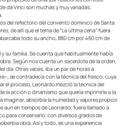
 de da Vinci son muchas y muy variadas,
a.
os del refectorio del convento dominico de Santa
es, de allí que el tema de “La última cena” fuera
 y abarcaba todo su ancho, 880 cm por 460 cm de
l y su familia. Se cuenta que habitualmente había
 obra. Según nos cuenta un sacerdote de la orden,
el día. Otras veces, iba un par de horas a
ore–, se contradecía con la técnica del fresco, cuya
r el proceso, Leonardo mezcló la técnica del
e la acción o dinamismo que quería imprimirle a la
rá imaginar, absorbía la humedad y vapores propios
 que aun en tiempos de Leonardo, fuera llamado a
sco para conservarlo, con diversos grados de
soberbia obra. Así y todo, es una experiencia