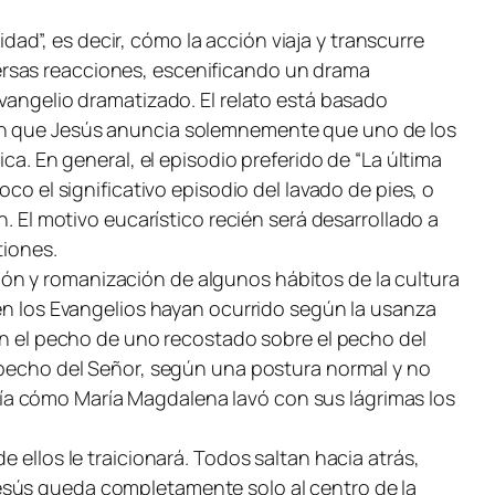
d”, es decir, cómo la acción viaja y transcurre
ersas reacciones, escenificando un drama
Evangelio dramatizado. El relato está basado
 en que Jesús anuncia solemnemente que uno de los
ca. En general, el episodio preferido de “La última
co el significativo episodio del lavado de pies, o
. El motivo eucarístico recién será desarrollado a
tiones.
ón y romanización de algunos hábitos de la cultura
 en los Evangelios hayan ocurrido según la usanza
con el pecho de uno recostado sobre el pecho del
l pecho del Señor, según una postura normal y no
ía cómo María Magdalena lavó con sus lágrimas los
 ellos le traicionará. Todos saltan hacia atrás,
esús queda completamente solo al centro de la