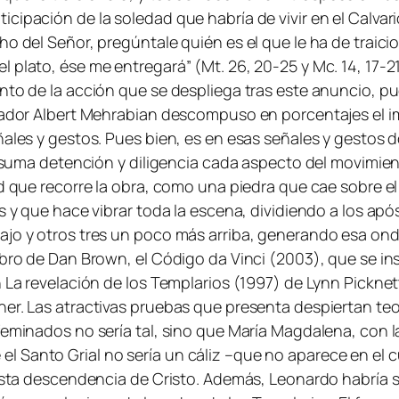
cipación de la soledad que habría de vivir en el Calvar
o del Señor, pregúntale quién es el que le ha de traicio
 plato, ése me entregará” (Mt. 26, 20-25 y Mc. 14, 17-21
nto de la acción que se despliega tras este anuncio, p
igador Albert Mehrabian descompuso en porcentajes el 
eñales y gestos. Pues bien, es en esas señales y gesto
on suma detención y diligencia cada aspecto del movimien
d que recorre la obra, como una piedra que cae sobre el
s y que hace vibrar toda la escena, dividiendo a los apó
ajo y otros tres un poco más arriba, generando esa ond
ibro de Dan Brown, el Código da Vinci (2003), que se i
n La revelación de los Templarios (1997) de Lynn Picknet
ner. Las atractivas pruebas que presenta despiertan teo
feminados no sería tal, sino que María Magdalena, con la
 Santo Grial no sería un cáliz –que no aparece en el c
puesta descendencia de Cristo. Además, Leonardo habría