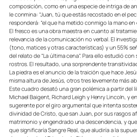
composición, como en una especie de intriga de anti
le conmina: “Juan, tú que estás recostado en el pech
responderá: “el que ha metido conmigo la mano en el
El fresco es una obra maestra en cuanto al tratamie
relevancia de la comunicación no verbal. El invest
(tono, matices y otras características) y un 55% s
del relato de “La última cena”. Para ello estudió c
rostros. El resultado, una sorprendente transitivida
La piedra es el anuncio de la traición que hace Jesú
misma altura de Jesús, otros tres levemente más ab
Este cuadro desató una gran polémica a partir del l
Michael Baigent, Richard Leigh y Henry Lincoln, y e
sugerente por el giro argumental que intenta soste
divinidad de Cristo, que san Juan, por sus rasgos a
matrimonio y engendrado una descendencia, y que el
que significaría Sangre Real, que aludiría a la su