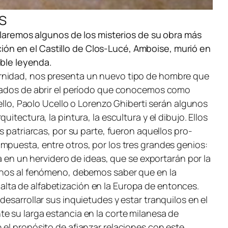
s
elaremos algunos de los misterios de su obra más
ón en el Castillo de Clos-Lucé, Amboise, murió en
able leyenda.
ernidad, nos presenta un nuevo tipo de hombre que
rgados de abrir el período que conocemos como
ello, Paolo Ucello o Lorenzo Ghiberti serán algunos
tectura, la pintura, la escultura y el dibujo. Ellos
s patriarcas, por su parte, fueron aquellos pro-
mpuesta, entre otros, por los tres grandes genios:
a en un hervidero de ideas, que se exportarán por la
arnos al fenómeno, debemos saber que en la
s alta de alfabetización en la Europa de entonces.
esarrollar sus inquietudes y estar tranquilos en el
e su larga estancia en la corte milanesa de
 el propósito de afianzar relaciones con este