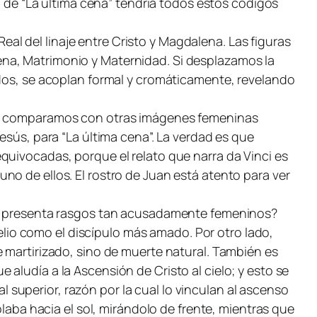
co de “La última cena” tendría todos estos códigos
Real del linaje entre Cristo y Magdalena. Las figuras
ena, Matrimonio y Maternidad. Si desplazamos la
idos, se acoplan formal y cromáticamente, revelando
 lo comparamos con otras imágenes femeninas
esús, para “La última cena”. La verdad es que
quivocadas, porque el relato que narra da Vinci es
no de ellos. El rostro de Juan está atento para ver
uan presenta rasgos tan acusadamente femeninos?
io como el discípulo más amado. Por otro lado,
e martirizado, sino de muerte natural. También es
aludía a la Ascensión de Cristo al cielo; y esto se
al superior, razón por la cual lo vinculan al ascenso
olaba hacia el sol, mirándolo de frente, mientras que