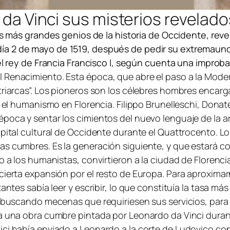
 da Vinci sus misterios revelado
s más grandes genios de la historia de Occidente, rev
día 2 de mayo de 1519, después de pedir su extremaunci
el rey de Francia Francisco I, según cuenta una improb
l Renacimiento. Esta época, que abre el paso a la Mod
atriarcas”. Los pioneros son los célebres hombres enca
y el humanismo en Florencia. Filippo Brunelleschi, Donat
oca y sentar los cimientos del nuevo lenguaje de la arqui
pital cultural de Occidente durante el Quattrocento. Lo
as cumbres. Es la generación siguiente, y que estará co
o a los humanistas, convirtieron a la ciudad de Florenci
 cierta expansión por el resto de Europa. Para aproxim
antes sabía leer y escribir, lo que constituía la tasa má
s buscando mecenas que requiriesen sus servicios, para d
 a una obra cumbre pintada por Leonardo da Vinci durant
ci había enviado a Leonardo a la corte de Ludovico con