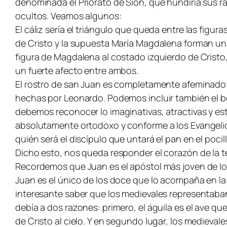
denominada el Priorato de Sión, que hundiría sus raí
ocultos. Veamos algunos:
El cáliz sería el triángulo que queda entre las figur
de Cristo y la supuesta María Magdalena forman un
figura de Magdalena al costado izquierdo de Cristo
un fuerte afecto entre ambos.
El rostro de san Juan es completamente afeminado 
hechas por Leonardo. Podemos incluir también el boc
debemos reconocer lo imaginativas, atractivas y es
absolutamente ortodoxo y conforme a los Evangelios.
quién será el discípulo que untará el pan en el pocil
Dicho esto, nos queda responder el corazón de la 
Recordemos que Juan es el apóstol más joven de lo
Juan es el único de los doce que lo acompaña en la 
interesante saber que los medievales representaban 
debía a dos razones: primero, el águila es el ave que
de Cristo al cielo. Y en segundo lugar, los medieval