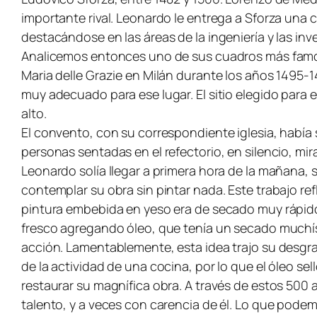
importante rival. Leonardo le entrega a Sforza una 
destacándose en las áreas de la ingeniería y las inv
Analicemos entonces uno de sus cuadros más famoso
Maria delle Grazie en Milán durante los años 1495-14
muy adecuado para ese lugar. El sitio elegido para 
alto.
El convento, con su correspondiente iglesia, había 
personas sentadas en el refectorio, en silencio, m
Leonardo solía llegar a primera hora de la mañana, se
contemplar su obra sin pintar nada. Este trabajo ref
pintura embebida en yeso era de secado muy rápido,
fresco agregando óleo, que tenía un secado muchísi
acción. Lamentablemente, esta idea trajo su desgra
de la actividad de una cocina, por lo que el óleo se
restaurar su magnífica obra. A través de estos 500
talento, y a veces con carencia de él. Lo que podemo