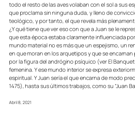
todo el resto de las aves volaban con el sol a sus es
que proclama sin ninguna duda, y lleno de convicción
teológico, y por tanto, el que revela más plenamente
¿Y qué tiene que ver eso con que a Juan se le repr
que esta época estaba claramente influenciada por e
mundo material no es más que un espejismo, un reme
en que moran en los arquetipos y que se encarnan 
por la figura del andrógino psíquico (ver El Banquet
femenina. Y ese mundo interior se expresa exterior
espiritual. Y Juan sería el que encarna de modo pre
1475), hasta sus últimos trabajos, como su “Juan B
Abril 8, 2021