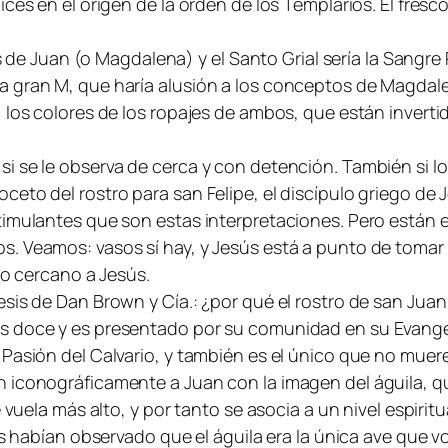
ces en el origen de la orden de los Templarios. El fres
as de Juan (o Magdalena) y el Santo Grial sería la Sangre 
a gran M, que haría alusión a los conceptos de Magdal
, los colores de los ropajes de ambos, que están invert
si se le observa de cerca y con detención. También si
eto del rostro para san Felipe, el discípulo griego de J
timulantes que son estas interpretaciones. Pero están e
 Veamos: vasos sí hay, y Jesús está a punto de tomar u
lo cercano a Jesús.
tesis de Dan Brown y Cía.: ¿por qué el rostro de san J
s doce y es presentado por su comunidad en su Evangel
Pasión del Calvario, y también es el único que no muer
iconográficamente a Juan con la imagen del águila, que 
 vuela más alto, y por tanto se asocia a un nivel espiritu
es habían observado que el águila era la única ave que v