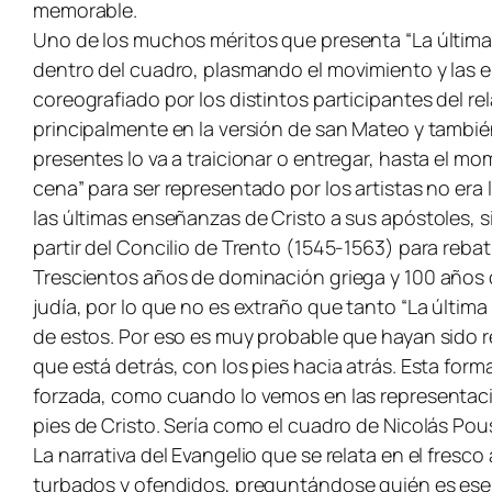
memorable.
Uno de los muchos méritos que presenta “La última 
dentro del cuadro, plasmando el movimiento y las 
coreografiado por los distintos participantes del r
principalmente en la versión de san Mateo y tambi
presentes lo va a traicionar o entregar, hasta el mo
cena” para ser representado por los artistas no era 
las últimas enseñanzas de Cristo a sus apóstoles, si
partir del Concilio de Trento (1545-1563) para reba
Trescientos años de dominación griega y 100 años 
judía, por lo que no es extraño que tanto “La últim
de estos. Por eso es muy probable que hayan sido re
que está detrás, con los pies hacia atrás. Esta fo
forzada, como cuando lo vemos en las representaci
pies de Cristo. Sería como el cuadro de Nicolás Pou
La narrativa del Evangelio que se relata en el fresc
turbados y ofendidos, preguntándose quién es ese 