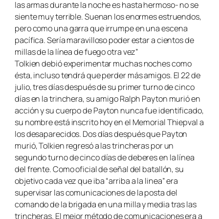
las armas durante la noche es hasta hermoso- no se
siente muy terrible. Suenan los enormes estruendos,
pero como una garra que irrumpe en una escena
pacífica. Sería maravilloso poder estar a cientos de
millas de la línea de fuego otra vez”
Tolkien debió experimentar muchas noches como
ésta, incluso tendrá que perder más amigos. El 22 de
julio, tres días después de su primer turno de cinco
días en la trinchera, su amigo Ralph Payton murió en
acción y su cuerpo de Payton nunca fue identificado,
su nombre está inscrito hoy en el Memorial Thiepval a
los desaparecidos. Dos días después que Payton
murió, Tolkien regresó a las trincheras por un
segundo turno de cinco días de deberes en la línea
del frente. Como oficial de señal del batallón, su
objetivo cada vez que iba “arriba a la linea” era
supervisar las comunicaciones de la posta del
comando de la brigada en una milla y media tras las
trincheras. El mejor método de comunicaciones era a