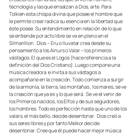
tecnología y las que ensalzan a Dios, arte. Para
Tolkien esta chispa divina que posee el hombre que
le permite crear radica su esencia en la libertad que
éste posee. Su entendimiento en relación de lo que
se entiende por acto libre se ve en pleno en el
Silmarillion . Dios – Eru o Iluvatar crea desde su
pensamiento a los Ainurs o Valar – los primeros
vástagos. El que es el Logos (hace referencia a la
definición del Dios Cristiano). Luego compone una
música creadora e invita a sus vástagos a
acompañarle en la creación. Todo comienza a surgir
de la armonía, la tierra, las montañas , los mares, se ve
la creación que ya es y lo que será. Se ve el venir de
los Primeros nacidos, los Elfos y de sus seguidores,
los hombres. Todo es perfección hasta que uno de los
valars, el más bello, decide desentonar. Dios creó a
sus seres libres y por tanto Melkor decide
desentonar. Cree que él puede hacer mejor música