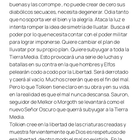
buenas y las corrompe , no puede crear de cero sus
diabólicos secuaces, necesita degenerar. Odia tanto
que no soporta ver el bien y la alegría. Ataca la luz e
intenta romper la idea de simetría de Iluatar. Busca el
poder por lo que necesita contar con el poder militar
para lograr imponerse. Quiere cambiar el plan de
Iluvatar por su propio plan. Quiere subyugar a toda la
Tierra Media. Esto provocará una serie de luchas y
batallas en su contra en la que hombres y Elfos
pelearán codo a codo por la Libertad. Será derrotado
y caerá al vacío. Muchos creerán que es el fin del mal.
Pero lo que Tolkien tiene claro en su obra y en su vida,
en la realidad es que el mal nunca descansa. Sauron,
seguidor de Melkor o Morgoth se levantará como el
nuevo Señor Oscuro que querrá subyugar a la Tierra
Media.
Tolkien cree en la libertad de las criaturas creadas y
muestra fervientemente que Dios es respetuoso de
esa libertad, de otro modo el mal no existiría. En la