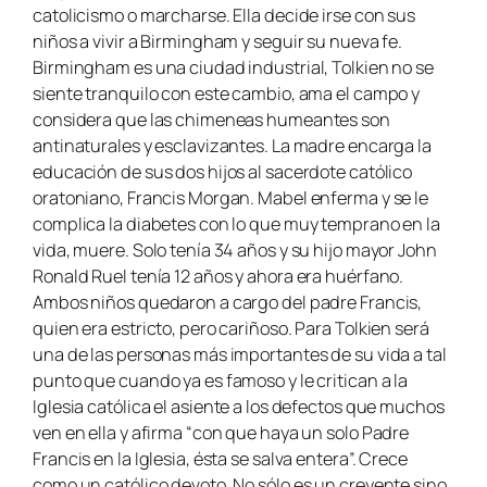
catolicismo o marcharse. Ella decide irse con sus
niños a vivir a Birmingham y seguir su nueva fe.
Birmingham es una ciudad industrial, Tolkien no se
siente tranquilo con este cambio, ama el campo y
considera que las chimeneas humeantes son
antinaturales y esclavizantes. La madre encarga la
educación de sus dos hijos al sacerdote católico
oratoniano, Francis Morgan. Mabel enferma y se le
complica la diabetes con lo que muy temprano en la
vida, muere. Solo tenía 34 años y su hijo mayor John
Ronald Ruel tenía 12 años y ahora era huérfano.
Ambos niños quedaron a cargo del padre Francis,
quien era estricto, pero cariñoso. Para Tolkien será
una de las personas más importantes de su vida a tal
punto que cuando ya es famoso y le critican a la
Iglesia católica el asiente a los defectos que muchos
ven en ella y afirma “con que haya un solo Padre
Francis en la Iglesia, ésta se salva entera”. Crece
como un católico devoto. No sólo es un creyente sino