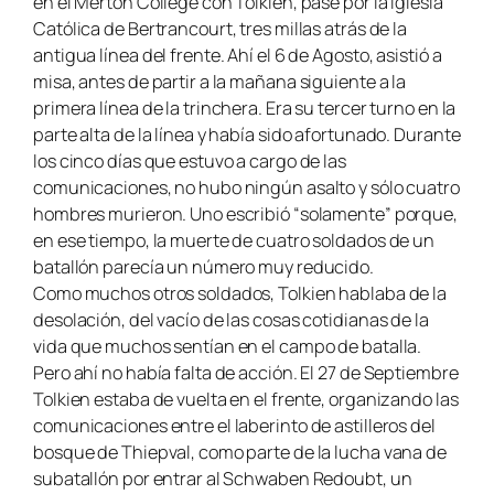
en el Merton College con Tolkien, pasé por la Iglesia
Católica de Bertrancourt, tres millas atrás de la
antigua línea del frente. Ahí el 6 de Agosto, asistió a
misa, antes de partir a la mañana siguiente a la
primera línea de la trinchera. Era su tercer turno en la
parte alta de la línea y había sido afortunado. Durante
los cinco días que estuvo a cargo de las
comunicaciones, no hubo ningún asalto y sólo cuatro
hombres murieron. Uno escribió “solamente” porque,
en ese tiempo, la muerte de cuatro soldados de un
batallón parecía un número muy reducido.
Como muchos otros soldados, Tolkien hablaba de la
desolación, del vacío de las cosas cotidianas de la
vida que muchos sentían en el campo de batalla.
Pero ahí no había falta de acción. El 27 de Septiembre
Tolkien estaba de vuelta en el frente, organizando las
comunicaciones entre el laberinto de astilleros del
bosque de Thiepval, como parte de la lucha vana de
subatallón por entrar al Schwaben Redoubt, un