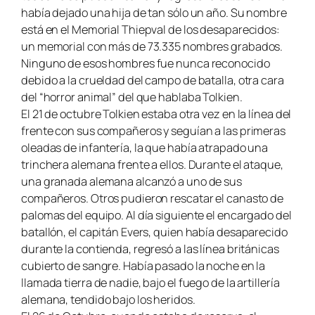
había dejado una hija de tan sólo un año. Su nombre
está en el Memorial Thiepval de los desaparecidos:
un memorial con más de 73.335 nombres grabados.
Ninguno de esos hombres fue nunca reconocido
debido a la crueldad del campo de batalla, otra cara
del “horror animal” del que hablaba Tolkien.
El 21 de octubre Tolkien estaba otra vez en la línea del
frente con sus compañeros y seguían a las primeras
oleadas de infantería, la que había atrapado una
trinchera alemana frente a ellos. Durante el ataque,
una granada alemana alcanzó a uno de sus
compañeros. Otros pudieron rescatar el canasto de
palomas del equipo. Al día siguiente el encargado del
batallón, el capitán Evers, quien había desaparecido
durante la contienda, regresó a las línea británicas
cubierto de sangre. Había pasado la noche en la
llamada tierra de nadie, bajo el fuego de la artillería
alemana, tendido bajo los heridos.