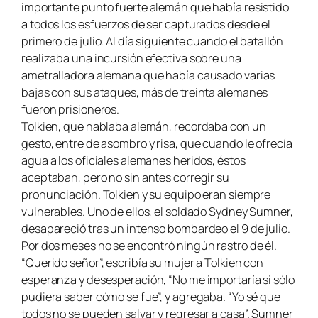
importante punto fuerte alemán que había resistido
a todos los esfuerzos de ser capturados desde el
primero de julio. Al día siguiente cuando el batallón
realizaba una incursión efectiva sobre una
ametralladora alemana que había causado varias
bajas con sus ataques, más de treinta alemanes
fueron prisioneros.
Tolkien, que hablaba alemán, recordaba con un
gesto, entre de asombro y risa, que cuando le ofrecía
agua a los oficiales alemanes heridos, éstos
aceptaban, pero no sin antes corregir su
pronunciación. Tolkien y su equipo eran siempre
vulnerables. Uno de ellos, el soldado Sydney Sumner,
desapareció tras un intenso bombardeo el 9 de julio.
Por dos meses no se encontró ningún rastro de él.
“Querido señor”, escribía su mujer a Tolkien con
esperanza y desesperación, “No me importaría si sólo
pudiera saber cómo se fue”, y agregaba. “Yo sé que
todos no se pueden salvar y regresar a casa”. Sumner