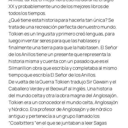
XX y probablemente uno de los mejores libros de
todos los tiempos.
¿Qué tiene esta historia para hacerla tan única? Se
trata de una recreación perfecta de nuestro mundo.
Tolkien es un lingusita y primero creó lenguas, para
luego inventar seres para que las hablases y
finalmente una tierra para que la habitasen.
El Señor
de los Anillos
tiene un presente que representa la
historia misma y cuenta con un pasado que es el
Silmarillion obra que escribía y completaba al mismo
tiempo que escribía
El Señor de los Anillos.
De vuelta de la Guerra Tolkien tradujo
Sir Gawain y el
Caballero Verde
y el
Beowulf
al Inglés. Una historia
del mundo celta y otra la obra magna del Anglosajón.
Tolkien era un conocedor el mundo celta, Anglosajón
y Nórdico. Era profesor de Anglosajón y de nórdico
antiguo y pertenecía a un grupo llamado los
“Coalbitters “en el que se juntaban a leer Sagas