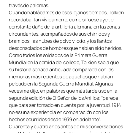
través de palomas.
Cuando hablábamos de esos lejanos tiempos, Tolkien
recordaba, tan vívidamente como si fuese ayer, el
constante daño de la artillería alemana en las zonas
circundantes, acompañados de sus chirridos y
bramidos, las nubes de polvo y lodo, y los llantos
desconsolados de hombres que habían sido heridos.
Como todos los soldados de la Primera Guerra
Mundial en la comida del college, Tolkien sabía que
su historia sonaba anticuada comparada con las
memorias más recientes de aquellos que habían
peleado en la Segunda Guerra Mundial. Algunas
veces me dijo, en palabras que más tarde usó en la
segunda edición de El Señor de los Anillos: “parece
que para ser tomado en cuenta por la juventud, 1914
no es una experiencia en comparación con los
hechos ocurridos desde 1939 en adelante”.
Cuarenta y cuatro años antes de mis conversaciones