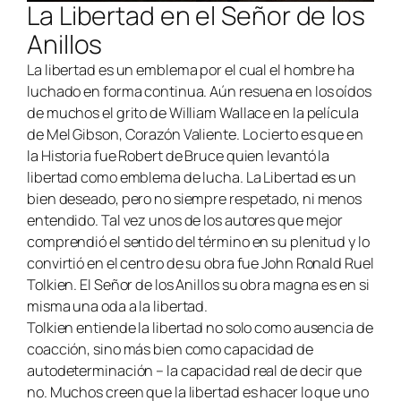
La Libertad en el Señor de los
Anillos
La libertad es un emblema por el cual el hombre ha
luchado en forma continua. Aún resuena en los oídos
de muchos el grito de William Wallace en la película
de Mel Gibson, Corazón Valiente. Lo cierto es que en
la Historia fue Robert de Bruce quien levantó la
libertad como emblema de lucha. La Libertad es un
bien deseado, pero no siempre respetado, ni menos
entendido. Tal vez unos de los autores que mejor
comprendió el sentido del término en su plenitud y lo
convirtió en el centro de su obra fue John Ronald Ruel
Tolkien. El Señor de los Anillos su obra magna es en si
misma una oda a la libertad.
Tolkien entiende la libertad no solo como ausencia de
coacción, sino más bien como capacidad de
autodeterminación – la capacidad real de decir que
no. Muchos creen que la libertad es hacer lo que uno