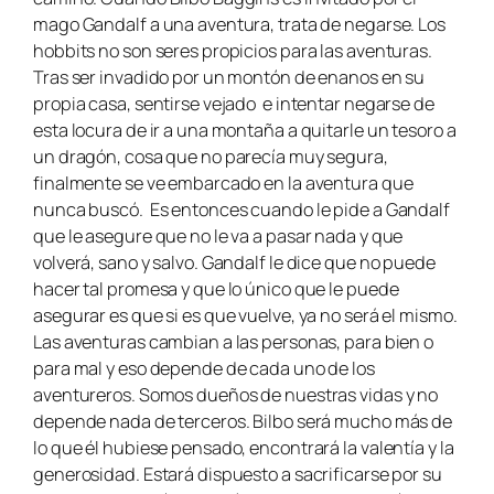
mago Gandalf a una aventura, trata de negarse. Los
hobbits no son seres propicios para las aventuras.
Tras ser invadido por un montón de enanos en su
propia casa, sentirse vejado e intentar negarse de
esta locura de ir a una montaña a quitarle un tesoro a
un dragón, cosa que no parecía muy segura,
finalmente se ve embarcado en la aventura que
nunca buscó. Es entonces cuando le pide a Gandalf
que le asegure que no le va a pasar nada y que
volverá, sano y salvo. Gandalf le dice que no puede
hacer tal promesa y que lo único que le puede
asegurar es que si es que vuelve, ya no será el mismo.
Las aventuras cambian a las personas, para bien o
para mal y eso depende de cada uno de los
aventureros. Somos dueños de nuestras vidas y no
depende nada de terceros. Bilbo será mucho más de
lo que él hubiese pensado, encontrará la valentía y la
generosidad. Estará dispuesto a sacrificarse por su