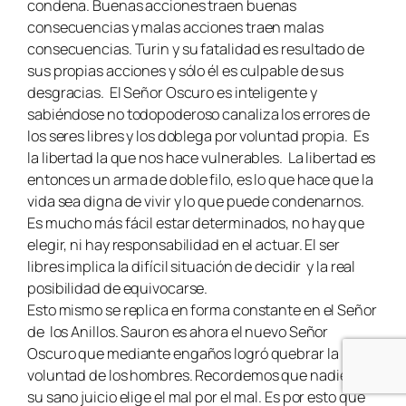
condena. Buenas acciones traen buenas
consecuencias y malas acciones traen malas
consecuencias. Turin y su fatalidad es resultado de
sus propias acciones y sólo él es culpable de sus
desgracias. El Señor Oscuro es inteligente y
sabiéndose no todopoderoso canaliza los errores de
los seres libres y los doblega por voluntad propia. Es
la libertad la que nos hace vulnerables. La libertad es
entonces un arma de doble filo, es lo que hace que la
vida sea digna de vivir y lo que puede condenarnos.
Es mucho más fácil estar determinados, no hay que
elegir, ni hay responsabilidad en el actuar. El ser
libres implica la difícil situación de decidir y la real
posibilidad de equivocarse.
Esto mismo se replica en forma constante en el Señor
de los Anillos. Sauron es ahora el nuevo Señor
Oscuro que mediante engaños logró quebrar la
voluntad de los hombres. Recordemos que nadie en
su sano juicio elige el mal por el mal. Es por esto que