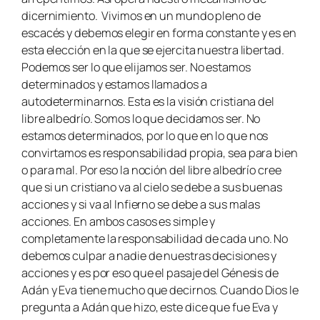
dicernimiento. Vivimos en un mundo pleno de
escacés y debemos elegir en forma constante y es en
esta elección en la que se ejercita nuestra libertad.
Podemos ser lo que elijamos ser. No estamos
determinados y estamos llamados a
autodeterminarnos. Esta es la visión cristiana del
libre albedrío. Somos lo que decidamos ser. No
estamos determinados, por lo que en lo que nos
convirtamos es responsabilidad propia, sea para bien
o para mal. Por eso la noción del libre albedrío cree
que si un cristiano va al cielo se debe a sus buenas
acciones y si va al Infierno se debe a sus malas
acciones. En ambos casos es simple y
completamente la responsabilidad de cada uno. No
debemos culpar a nadie de nuestras decisiones y
acciones y es por eso que el pasaje del Génesis de
Adán y Eva tiene mucho que decirnos. Cuando Dios le
pregunta a Adán que hizo, este dice que fue Eva y