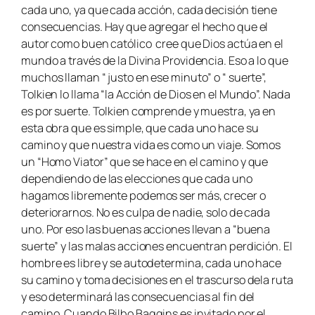
cada uno, ya que cada acción, cada decisión tiene
consecuencias. Hay que agregar el hecho que el
autor como buen católico cree que Dios actúa en el
mundo a través de la Divina Providencia. Eso a lo que
muchos llaman “ justo en ese minuto” o “ suerte”,
Tolkien lo llama “la Acción de Dios en el Mundo”. Nada
es por suerte. Tolkien comprende y muestra, ya en
esta obra que es simple, que cada uno hace su
camino y que nuestra vida es como un viaje. Somos
un “Homo Viator” que se hace en el camino y que
dependiendo de las elecciones que cada uno
hagamos libremente podemos ser más, crecer o
deteriorarnos. No es culpa de nadie, solo de cada
uno. Por eso las buenas acciones llevan a “buena
suerte” y las malas acciones encuentran perdición. El
hombre es libre y se autodetermina, cada uno hace
su camino y toma decisiones en el trascurso dela ruta
y eso determinará las consecuencias al fin del
camino. Cuando Bilbo Baggins es invitado por el