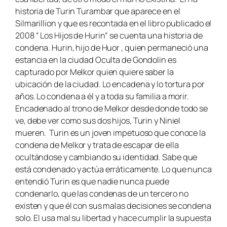
historia de Turin Turambar que aparece en el
Silmarillion y que es recontada en el libro publicado el
2008 “ Los Hijos de Hurin” se cuenta una historia de
condena. Hurin, hijo de Huor , quien permaneció una
estancia en la ciudad Oculta de Gondolin es
capturado por Melkor quien quiere saber la
ubicación de la ciudad. Lo encadena y lo tortura por
años. Lo condena a él y a toda su familia a morir.
Encadenado al trono de Melkor desde donde todo se
ve, debe ver como sus dos hijos, Turin y Niniel
mueren. Turin es un joven impetuoso que conoce la
condena de Melkor y trata de escapar de ella
ocultándose y cambiando su identidad. Sabe que
está condenado y actúa erráticamente. Lo que nunca
entendió Turin es que nadie nunca puede
condenarlo, que las condenas de un tercero no
existen y que él con sus malas decisiones se condena
solo. El usa mal su libertad y hace cumplir la supuesta