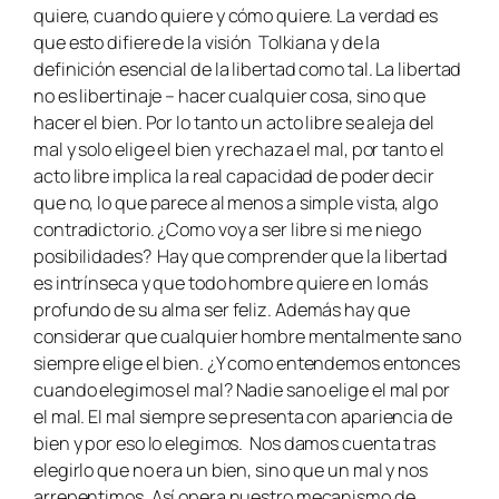
quiere, cuando quiere y cómo quiere. La verdad es
que esto difiere de la visión Tolkiana y de la
definición esencial de la libertad como tal. La libertad
no es libertinaje – hacer cualquier cosa, sino que
hacer el bien. Por lo tanto un acto libre se aleja del
mal y solo elige el bien y rechaza el mal, por tanto el
acto libre implica la real capacidad de poder decir
que no, lo que parece al menos a simple vista, algo
contradictorio. ¿Como voy a ser libre si me niego
posibilidades? Hay que comprender que la libertad
es intrínseca y que todo hombre quiere en lo más
profundo de su alma ser feliz. Además hay que
considerar que cualquier hombre mentalmente sano
siempre elige el bien. ¿Y como entendemos entonces
cuando elegimos el mal? Nadie sano elige el mal por
el mal. El mal siempre se presenta con apariencia de
bien y por eso lo elegimos. Nos damos cuenta tras
elegirlo que no era un bien, sino que un mal y nos
arrepentimos. Así opera nuestro mecanismo de