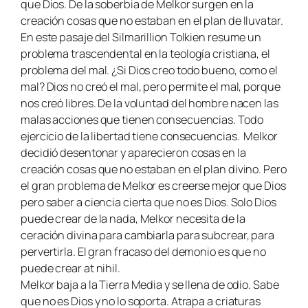
que Dios. De la soberbia de Melkor surgen en la
creación cosas que no estaban en el plan de Iluvatar.
En este pasaje del Silmarillion Tolkien resume un
problema trascendental en la teología cristiana, el
problema del mal. ¿Si Dios creo todo bueno, como el
mal? Dios no creó el mal, pero permite el mal, porque
nos creó libres. De la voluntad del hombre nacen las
malas acciones que tienen consecuencias. Todo
ejercicio de la libertad tiene consecuencias. Melkor
decidió desentonar y aparecieron cosas en la
creación cosas que no estaban en el plan divino. Pero
el gran problema de Melkor es creerse mejor que Dios
pero saber a ciencia cierta que no es Dios. Solo Dios
puede crear de la nada, Melkor necesita de la
ceración divina para cambiarla para subcrear, para
pervertirla. El gran fracaso del demonio es que no
puede crear at nihil.
Melkor baja a la Tierra Media y se llena de odio. Sabe
que no es Dios y no lo soporta. Atrapa a criaturas