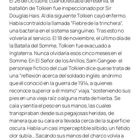
El 26 de Octubre, cuando estaba de reserva, el
batallón de Tolkien fue inspeccionado por Sir
Douglas Hais. Al día siguiente Tolkien cayó enfermo.
Había contraído la llamada “Fiebre de la trinchera”,
una bacteria en el sistema sanguíneo. Tras esto no
volvería al servicio. El 18 de noviembre, el último día de
la Batalla del Somme, Tolkien fue evacuado a
Inglaterra. Nunca olvidaría esos cinco meses en el
Somme. En El Señor de los Anillos, Sam Gangee- el
personaje ficticio del cual Tolkien dice que se trata de
una “reflexión acerca del soldado inglés anónimo
que él conoció en la guerra de 1914, a quienes
reconoce superior a él mismo” viaja, “sosteniendo sus
pies en una vieja raíz o alguna mata de hierba. Se
caía y sentía el peso en sus manos, las cuales
transpiraban desde sus pegajosas heridas, de
manera que su cara era llevada cerca de la superficie
oscura. Había un casi imperceptible silbido, un fétido
olor subía… Sacando sus manos del charco volvía a