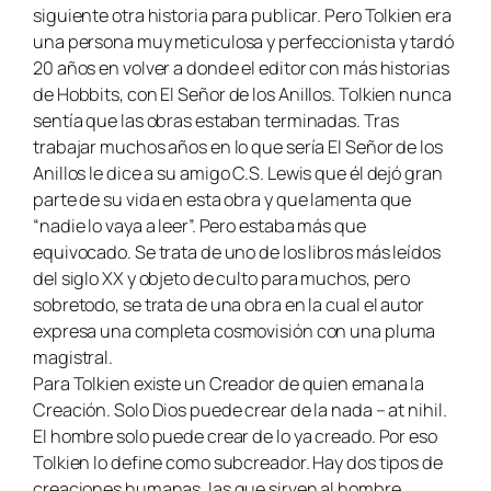
siguiente otra historia para publicar. Pero Tolkien era
una persona muy meticulosa y perfeccionista y tardó
20 años en volver a donde el editor con más historias
de Hobbits, con
El Señor de los Anillo
s. Tolkien nunca
sentía que las obras estaban terminadas. Tras
trabajar muchos años en lo que sería
El Señor de los
Anillos
le dice a su amigo C.S. Lewis que él dejó gran
parte de su vida en esta obra y que lamenta que
“nadie lo vaya a leer”. Pero estaba más que
equivocado. Se trata de uno de los libros más leídos
del siglo XX y objeto de culto para muchos, pero
sobretodo, se trata de una obra en la cual el autor
expresa una completa cosmovisión con una pluma
magistral.
Para Tolkien existe un Creador de quien emana la
Creación. Solo Dios puede crear de la nada – at nihil.
El hombre solo puede crear de lo ya creado. Por eso
Tolkien lo define como subcreador. Hay dos tipos de
creaciones humanas, las que sirven al hombre,