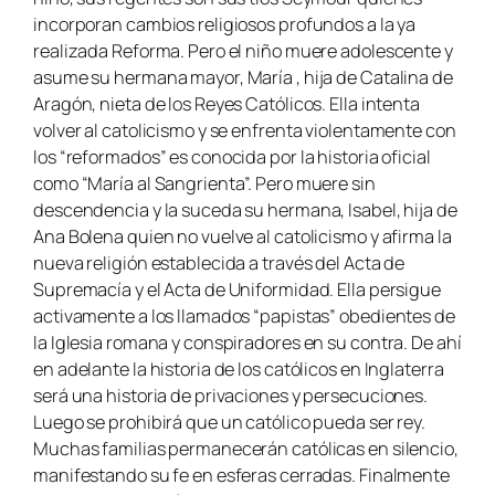
incorporan cambios religiosos profundos a la ya
realizada Reforma. Pero el niño muere adolescente y
asume su hermana mayor, María , hija de Catalina de
Aragón, nieta de los Reyes Católicos. Ella intenta
volver al catolicismo y se enfrenta violentamente con
los “reformados” es conocida por la historia oficial
como “María al Sangrienta”. Pero muere sin
descendencia y la suceda su hermana, Isabel, hija de
Ana Bolena quien no vuelve al catolicismo y afirma la
nueva religión establecida a través del Acta de
Supremacía y el Acta de Uniformidad. Ella persigue
activamente a los llamados “papistas” obedientes de
la Iglesia romana y conspiradores en su contra. De ahí
en adelante la historia de los católicos en Inglaterra
será una historia de privaciones y persecuciones.
Luego se prohibirá que un católico pueda ser rey.
Muchas familias permanecerán católicas en silencio,
manifestando su fe en esferas cerradas. Finalmente