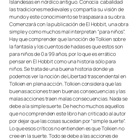
Islandesas en nórdico antiguo. Conocía cabalidad
las tradiciones medievales y compartía su visión de
mundo y este conocimiento se traspasara a su obra.
Comenzará con la publicación de
El Hobbit
, una obra
simple y como muchos mal interpretan “para niños”.
Hay que comprender que la noción de Tolkien sobre
la fantasía y los cuentos de hadas es que estos son
para niños de 0 a 99 años, por lo que es errático
pensar en
El Hobbit
como una historia sólo para
niños. Se trata de una buena historia donde ya
podemos ver la noción de Libertad trascendental en
Tolkien en plena acción. Tolkien considera que las
buenas acciones traen buenas consecuencias y las
malas acciones traen malas consecuencias. Nada se
debe a la simple suerte. De hecho muchos aquellos
que no comprenden este libro han criticado al autor
por dejar que las cosas sucedan por “simple suerte”.
Lo que esos críticos no entienden es que Tolkien no
cree en la suerte. Todo se debe a las acciones de