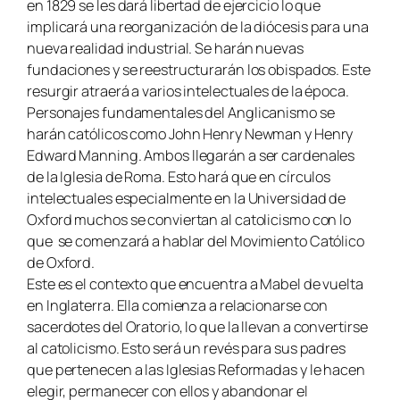
en 1829 se les dará libertad de ejercicio lo que
implicará una reorganización de la diócesis para una
nueva realidad industrial. Se harán nuevas
fundaciones y se reestructurarán los obispados. Este
resurgir atraerá a varios intelectuales de la época.
Personajes fundamentales del Anglicanismo se
harán católicos como John Henry Newman y Henry
Edward Manning. Ambos llegarán a ser cardenales
de la Iglesia de Roma. Esto hará que en círculos
intelectuales especialmente en la Universidad de
Oxford muchos se conviertan al catolicismo con lo
que se comenzará a hablar del Movimiento Católico
de Oxford.
Este es el contexto que encuentra a Mabel de vuelta
en Inglaterra. Ella comienza a relacionarse con
sacerdotes del Oratorio, lo que la llevan a convertirse
al catolicismo. Esto será un revés para sus padres
que pertenecen a las Iglesias Reformadas y le hacen
elegir, permanecer con ellos y abandonar el