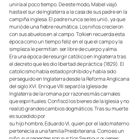
uniría al poco tiempo. De este modo, Mabel viajó
hasta el sur de Inglaterra a la casa de sus padre en la
campiña inglesa. El padre nunca se les unió , ya que
murió de una fiebre reumática. Los niños crecieron
con sus abuelos en al campo. Tolkien recuerda esta
época como un tiempo feliz en el que el campo y la
simpleza le permitían ser libre de cuerpo y alma.
Era una época de resurgir católico en Inglaterra tras
el decreto que les dio libertad de práctica (1829). El
catolicismo había estado prohibido y había sido
perseguido en Inglaterra desde la Reforma Anglicana
del siglo XVI. Enrique VIII separó la Iglesia de
Inglaterra de la romana por razones más carnales
que espirituales. Confiscó los bienes de la Iglesia y no
realizó grandes cambios dogmáticos. Tras su muerte
es sucedido por
su hijo hombre, Eduardo VI, quien por el lado materno
pertenecía a una familia Presbiteriana. Como es un
niño, sus regentes son sus tíos Seymour quienes