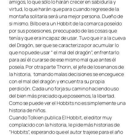
amigos, lo que sólo lo harán crecer en sabiduría y
virtud, lo que harán que para cuando regrese de la
montaña solitaria será una mejor persona. Dueño de
si mismo. Bilbo era un Hobbit de la comarca poseído
por sus posesiones, preocupado de las cosas que
tenía y que era incapaz de usar. Tuvo que ir a la cueva
del Dragón, ser que se caracteriza por acumular lo
que no puede usar “ el mal del dragón”, enfrentarlo
para así él curarse de ese mismo mal que antes él
poseía. Por otra parte Thorin, el jefe de los enanos de
la historia, tomando malas decisiones se enceguece
con el mal del dragón y encuentra su propia
perdición. Cada uno forja su camino haciendo uso
del bien más preciado que poseemos, la libertad.
Como se puede ver el Hobbits no es simplemente una
historia de niños.
Cuando Tolkien publica
El Hobbit
, el editor muy
complacido con la historia, le pide más historias de
“Hobbits”, esperando que el autor trajese para el año