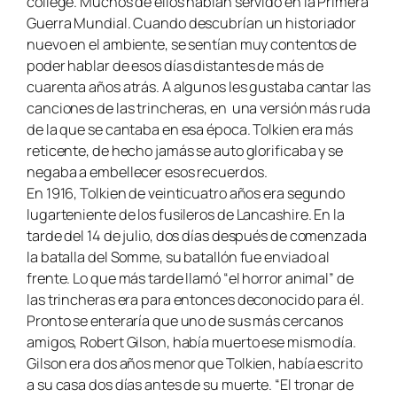
college. Muchos de ellos habían servido en la Primera
Guerra Mundial. Cuando descubrían un historiador
nuevo en el ambiente, se sentían muy contentos de
poder hablar de esos días distantes de más de
cuarenta años atrás. A algunos les gustaba cantar las
canciones de las trincheras, en una versión más ruda
de la que se cantaba en esa época. Tolkien era más
reticente, de hecho jamás se auto glorificaba y se
negaba a embellecer esos recuerdos.
En 1916, Tolkien de veinticuatro años era segundo
lugarteniente de los fusileros de Lancashire. En la
tarde del 14 de julio, dos días después de comenzada
la batalla del Somme, su batallón fue enviado al
frente. Lo que más tarde llamó “el horror animal” de
las trincheras era para entonces deconocido para él.
Pronto se enteraría que uno de sus más cercanos
amigos, Robert Gilson, había muerto ese mismo día.
Gilson era dos años menor que Tolkien, había escrito
a su casa dos días antes de su muerte. “El tronar de