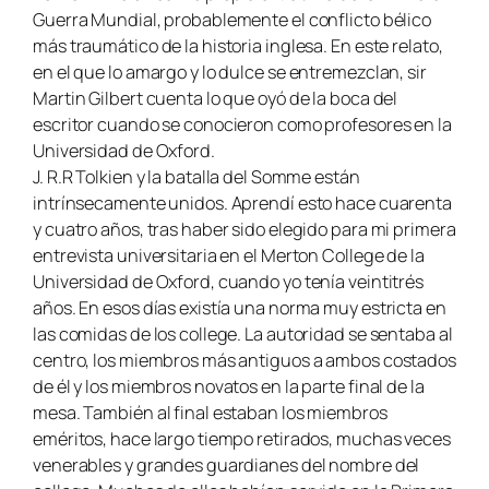
Guerra Mundial, probablemente el conflicto bélico
más traumático de la historia inglesa. En este relato,
en el que lo amargo y lo dulce se entremezclan, sir
Martin Gilbert cuenta lo que oyó de la boca del
escritor cuando se conocieron como profesores en la
Universidad de Oxford.
J. R.R Tolkien y la batalla del Somme están
intrínsecamente unidos. Aprendí esto hace cuarenta
y cuatro años, tras haber sido elegido para mi primera
entrevista universitaria en el Merton College de la
Universidad de Oxford, cuando yo tenía veintitrés
años. En esos días existía una norma muy estricta en
las comidas de los college. La autoridad se sentaba al
centro, los miembros más antiguos a ambos costados
de él y los miembros novatos en la parte final de la
mesa. También al final estaban los miembros
eméritos, hace largo tiempo retirados, muchas veces
venerables y grandes guardianes del nombre del