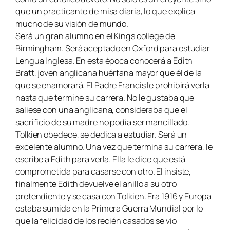
que un practicante de misa diaria, lo que explica
mucho de su visión de mundo.
Será un gran alumno en el Kings college de
Birmingham. Será aceptado en Oxford para estudiar
Lengua Inglesa. En esta época conocerá a Edith
Bratt, joven anglicana huérfana mayor que él de la
que se enamorará. El Padre Francis le prohibirá verla
hasta que termine su carrera. No le gustaba que
saliese con una anglicana, consideraba que el
sacrificio de su madre no podía ser mancillado.
Tolkien obedece, se dedica a estudiar. Será un
excelente alumno. Una vez que termina su carrera, le
escribe a Edith para verla. Ella le dice que está
comprometida para casarse con otro. El insiste,
finalmente Edith devuelve el anillo a su otro
pretendiente y se casa con Tolkien. Era 1916 y Europa
estaba sumida en la Primera Guerra Mundial por lo
que la felicidad de los recién casados se vio