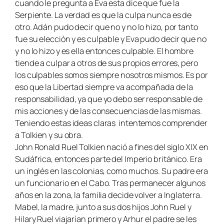
cuando le pregunta a Eva esta dice que fue la
Serpiente. La verdad es que la culpa nunca es de
otro. Adán pudo decir que no y no lo hizo, por tanto
fue su elección y es culpable y Eva pudo decir que no
y no lo hizo y es ella entonces culpable. El hombre
tiende a culpar a otros de sus propios errores, pero
los culpables somos siempre nosotros mismos. Es por
eso que la Libertad siempre va acompañada de la
responsabilidad, ya que yo debo ser responsable de
mis acciones y de las consecuencias de las mismas.
Teniendo estas ideas claras intentemos comprender
a Tolkien y su obra.
John Ronald Ruel Tolkien nació a fines del siglo XIX en
Sudáfrica, entonces parte del Imperio británico. Era
un inglés en las colonias, como muchos. Su padre era
un funcionario en el Cabo. Tras permanecer algunos
años en la zona, la familia decide volver a Inglaterra.
Mabel, la madre, junto a sus dos hijos John Ruel y
Hilary Ruel viajarían primero y Arhur el padre se les