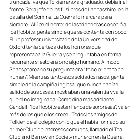
truncada, ya que Tolkien ahora graduado, debía ir al
frente. Será jefe de los fusileros de Lancasshire en la
batalla del Somme. La Guerra lo marcará para
siempre. Allí en el horror de las trincheras conoció a
los Hobbits, gente simple que se contenta con poco.
El un profesor universitario de la Universidad de
Oxford tenía certeza de los horrores que
representaba la Guerra y se preguntaba en forma
recurrente si esto era o no algo humano. Al modo
Shaespeareano su pregunta era “to be or not to be
human”. Mientras tanto esos soldados rasos, gente
simple de la campiña inglesa, que nunca habían
salido de sus casas, mostraban una valentía y valía
que él no imaginaba. Como diría más adelante
Gandalf ”los Hobbits están llenos de sorpresas”, valen
más de los que ellos creen. Todos los amigos de
Tolkien de el colegio con lo que él había formado su
primer Club de intereses comunes, llamado el
Tea
Club and Barrowian Society
murieron en la Guerra.