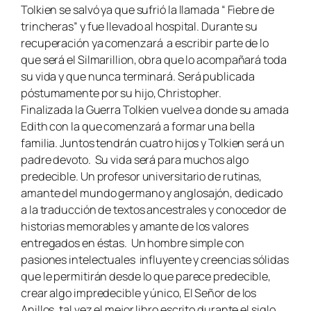
Tolkien se salvó ya que sufrió la llamada “ Fiebre de
trincheras” y fue llevado al hospital. Durante su
recuperación ya comenzará a escribir parte de lo
que será el Silmarillion, obra que lo acompañará toda
su vida y que nunca terminará. Será publicada
póstumamente por su hijo, Christopher.
Finalizada la Guerra Tolkien vuelve a donde su amada
Edith con la que comenzará a formar una bella
familia. Juntos tendrán cuatro hijos y Tolkien será un
padre devoto. Su vida será para muchos algo
predecible. Un profesor universitario de rutinas,
amante del mundo germano y anglosajón, dedicado
a la traducción de textos ancestrales y conocedor de
historias memorables y amante de los valores
entregados en éstas. Un hombre simple con
pasiones intelectuales influyente y creencias sólidas
que le permitirán desde lo que parece predecible,
crear algo impredecible y único,
El Señor de los
Anillos,
tal vez el mejor libro escrito durante el siglo