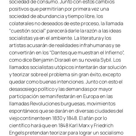
sociedad de consumo. Junto con estos cambios
positivos que permitirían por primera vez una
sociedad de abundancia y tiempo libre, los
colaterales no deseados de este proceso, la llamada
“
cuestión social
” parecerá darle la razón a las ideas
socialistas ya en el ambiente. La literatura y los
artistas acusarán de realidades infrahumanas y se
convertirán en los “
Dantes que muestran el Infierno
”,
como dice Benjamin Disraeli en su novela Sybil. Los
llamados socialistas utópicos intentarán dar solución
y teorizar sobre el problema sin gran éxito, excepto
quedar como buenas intenciones. Junto con esto el
desasosiego político y las demandas por mayor
participación se manifestarán en Europa en las
llamadas Revoluciones burguesas, movimientos
espontáneos que se darán en diversas ciudades del
viejo continente en 1830 y 1848. El afán por lo
científico hará que en 1848 Karl Marx y Friedrich
Engels pretendan teorizar para lograr un socialismo