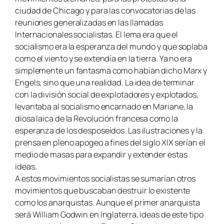
ciudad de Chicago y para las convocatorias de las
reuniones generalizadas en las llamadas
Internacionales socialistas. El lema era que el
socialismo era la esperanza del mundo y que soplaba
como el viento y se extendía en la tierra. Ya no era
simplemente un fantasma como habían dicho Marx y
Engels, sino que una realidad. La idea de terminar
con la división social de explotadores y explotados,
levantaba al socialismo encarnado en Mariane, la
diosa laica de la Revolución francesa como la
esperanza de los desposeídos. Las ilustraciones y la
prensa en pleno apogeo a fines del siglo XIX serían el
medio de masas para expandir y extender estas
ideas.
A estos movimientos socialistas se sumarían otros
movimientos que buscaban destruir lo existente
como los anarquistas. Aunque el primer anarquista
será William Godwin en Inglaterra, ideas de este tipo