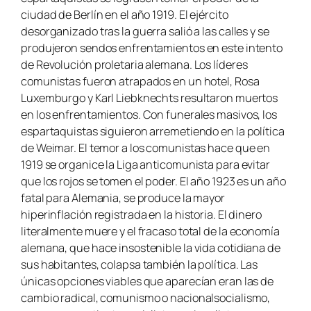
ciudad de Berlín en el año 1919. El ejército
desorganizado tras la guerra salió a las calles y se
produjeron sendos enfrentamientos en este intento
de Revolución proletaria alemana. Los líderes
comunistas fueron atrapados en un hotel, Rosa
Luxemburgo y Karl Liebknechts resultaron muertos
en los enfrentamientos. Con funerales masivos, los
espartaquistas siguieron arremetiendo en la política
de Weimar. El temor a los comunistas hace que en
1919 se organice la Liga anticomunista para evitar
que los rojos se tomen el poder. El año 1923 es un año
fatal para Alemania, se produce la mayor
hiperinflación registrada en la historia. El dinero
literalmente muere y el fracaso total de la economía
alemana, que hace insostenible la vida cotidiana de
sus habitantes, colapsa también la política. Las
únicas opciones viables que aparecían eran las de
cambio radical, comunismo o nacionalsocialismo,