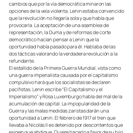
cambios que por la vía democrática minaron las
opciones de la veía violenta. Lenin estaba convencido
que la revolución no llegaría sola y que había que
provocarla. La aceptación de una asamblea de
representación, la Duma y de reformas de corte
democrático hacían pensar a Lenin que la
oportunidad había pasado para él. Hablaba de las
dos tácticas valorando la verdadera revolución a la
refundante.
El estallido de la Primera Guerra Mundial, vista como
una guerra imperialista causada por el capitalismo
compulsivo hará que los socialistas se declaren
pacifistas. Lenin escribe “
El Capitalismo y el
Imperialismo
” y Rosa Luxemburgo habla del mal de la
acumulación de capital. La impopularidad de la
Guerra y las malas medidas zaristas darán una
oportunidad a Lenin. El febrero de 1917 el tren que
llevaba a Nicolás II es detenido por descontentos que
exigen que abdique. Quiere hacerlo a favor de su hijo