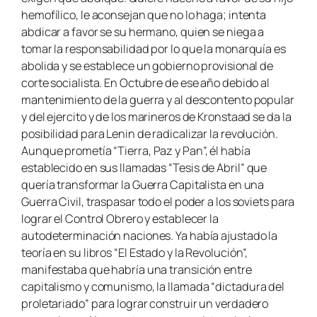
hemofílico, le aconsejan que no lo haga; intenta
abdicar a favor se su hermano, quien se niega a
tomar la responsabilidad por lo que la monarquía es
abolida y se establece un gobierno provisional de
corte socialista. En Octubre de ese año debido al
mantenimiento de la guerra y al descontento popular
y del ejercito y de los marineros de Kronstaad se da la
posibilidad para Lenin de radicalizar la revolución.
Aunque prometía “
Tierra, Paz y Pan
”, él había
establecido en sus llamadas “
Tesis de Abril
” que
quería transformar la Guerra Capitalista en una
Guerra Civil, traspasar todo el poder a los soviets para
lograr el Control Obrero y establecer la
autodeterminación naciones. Ya había ajustado la
teoría en su libros “
El Estado y la Revolución
”,
manifestaba que habría una transición entre
capitalismo y comunismo, la llamada “
dictadura del
proletariado”
para lograr construir un verdadero