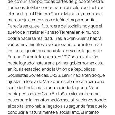
del comunismo por todas partes del globo terrestre.
Las ideas de Marx encontraron un caldo perfecto en
el mundo post Primera Guerra Mundial y como una
marea roja comenzaron a teñir el mapa mundial.
Parecía ser que el futuro era del socialismo y que el
sueño de instalar el Paraíso Terrenal en el mundo
podría hacerse realidad. Tras la Gran Guerra habrá
varios movimientos revolucionarios que intentarán
instaurar gobiernos marxistas en varios lugares de
Europa. Durante la guerra en 1917 una revolución
había logrado instaurar el primer gobierno marxista
en Rusia estableciendo la Unión de Repúblicas
Socialistas Soviéticas, URSS. Lenin había tenido que
ajustar la teoría de Marx que estaba hecha para una
sociedad industrial a una sociedad agraria. Marx
había pensado en Gran Bretaña o Alemania como
bases para la transformación social. Naciones donde
el capitalismo había llegado a su segunda fase que lo
conduciría naturalmente al socialismo. El intento