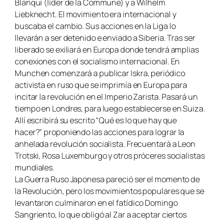
Blanqui (líder de la Commune) y a Wilhelm
Liebknecht. El movimiento era internacional y
buscaba el cambio. Sus acciones en la Liga lo
llevarán a ser detenido e enviado a Siberia. Tras ser
liberado se exiliará en Europa donde tendrá amplias
conexiones con el socialismo internacional. En
Munchen comenzará a publicar
Iskra
, periódico
activista en ruso que se imprimía en Europa para
incitar la revolución en el Imperio Zarista. Pasará un
tiempo en Londres, para luego establecerse en Suiza.
Allí escribirá su escrito “
Qué es lo que hay que
hacer?”
proponiendo las acciones para lograr la
anhelada revolución socialista. Frecuentará a Leon
Trotski, Rosa Luxemburgo y otros próceres socialistas
mundiales.
La Guerra Ruso Japonesa pareció ser el momento de
la Revolución, pero los movimientos populares que se
levantaron culminaron en el fatídico Domingo
Sangriento, lo que obligó al Zar a aceptar ciertos