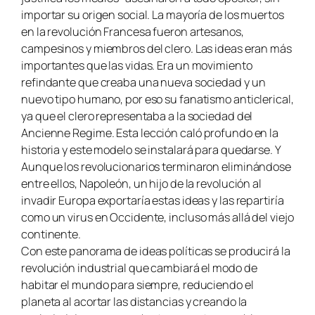
importar su origen social. La mayoría de los muertos
en la revolución Francesa fueron artesanos,
campesinos y miembros del clero. Las ideas eran más
importantes que las vidas. Era un movimiento
refindante que creaba una nueva sociedad y un
nuevo tipo humano, por eso su fanatismo anticlerical,
ya que el clero representaba a la sociedad del
Ancienne Regime
. Esta lección caló profundo en la
historia y este modelo se instalará para quedarse. Y
Aunque los revolucionarios terminaron eliminándose
entre ellos, Napoleón, un hijo de la revolución al
invadir Europa exportaría estas ideas y las repartiría
como un virus en Occidente, incluso más allá del viejo
continente.
Con este panorama de ideas políticas se producirá la
revolución industrial que cambiará el modo de
habitar el mundo para siempre, reduciendo el
planeta al acortar las distancias y creando la