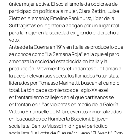
única mujer activa. El socialismo le da opciones de
participación política a la mujer, Clara Zetkin, Luise
Zietz en Alemania; Emeline Pankhurst, líder de la
Suffragistas en Inglaterra abogan por un lugar real
para la mujer en la sociedad exigiendo el derecho a
voto.
Antes de la Guerra en 1914 en Italia se produce lo que
se conoce como “
La Semana Roja
” en la que el paro
amenaza la sociedad establecida en Italia y la
producción. Movimientos refundantes que llaman a
la acción elevan sus voces, los llamados Futuristas,
liderados por Tomasso Marinetti, buscan el cambio
total. La tónica de comienzos del siglo XX es el
enfrentamiento callejero en el que partisanos se
enfrentan en riñas violentas en medio de la Galería
Vittorio Emanuelle de Milán, eventos inmortalizados
en los cuadros de Humberto Boccioni. El joven
socialista, Benito Mussolini dirige el periódico
socialista “
La Lotta de Classe
” y luego “
El Avanti
”. Con