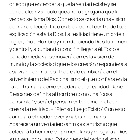
griego que entendería que la verdad existe y se
puede alcanzar; solo que ahora agregaría que la
verdad se llama Dios. Con esto se crearía una visión
de mundo teocéntrico en la que en el centro de toda
explicación estaría Dios. La realidad tiene un orden
lógico, Dios, Hombre y mundo, siendo Dios lo primero
y central y apuntando como fin llegar a él. Todo el
período medieval se moverá con esta visión de
mundo y la sociedad que ellos crearán responderá a
esa visión de mundo. Todo esto cambiará con el
advenimiento del Racionalismo el que confiará en la
razón humana como creadora de la realidad. René
Descartes definirá al hombre como una “
cosa
pensante”
y será el pensamiento humano el que
creará la realidad. – “
Pienso, luego Existo
”. Con esto
cambiará el modo de ver y habitar humano.
Aparecerá un verdadero antropocentrismo que
colocará la hombre en primer plano y relegará a Dios
a un segundo lugar. Estas ideas del racionalismo