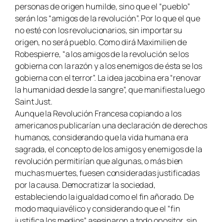
personas de origen humilde, sino que el “
pueblo
”
serán los “
amigos de la revolución
”. Por lo que el que
no esté con los revolucionarios, sin importar su
origen, no será pueblo. Como dirá Maximilien de
Robespierre, “
a los amigos de la revolución se los
gobierna con la razón y a los enemigos de ésta se los
gobierna con el terror
”. La idea jacobina era “
renovar
la humanidad desde la sangre
”, que manifiesta luego
Saint Just.
Aunque la Revolución Francesa copiando a los
americanos publicarían una declaración de derechos
humanos, considerando que la vida humana era
sagrada, el concepto de los amigos y enemigos de la
revolución permitirían que algunas, o más bien
muchas muertes, fuesen consideradas justificadas
por la causa. Democratizar la sociedad,
estableciendo la igualdad como el fin añorado. De
modo maquiavélico y considerando que el “
fin
justifica los medios
” asesinaron a todo opositor, sin