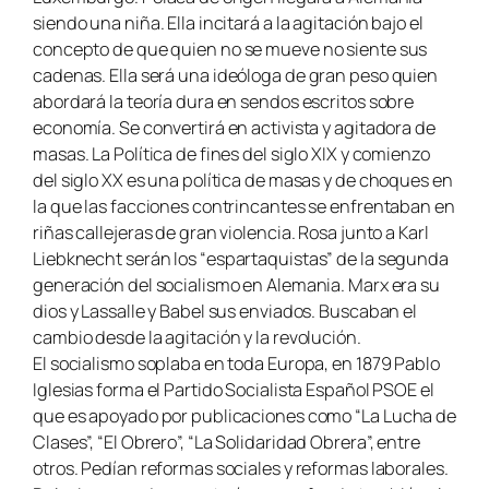
siendo una niña. Ella incitará a la agitación bajo el
concepto de que
quien no se mueve no siente sus
cadenas
. Ella será una ideóloga de gran peso quien
abordará la teoría dura en sendos escritos sobre
economía. Se convertirá en activista y agitadora de
masas. La Política de fines del siglo XIX y comienzo
del siglo XX es una política de masas y de choques en
la que las facciones contrincantes se enfrentaban en
riñas callejeras de gran violencia. Rosa junto a Karl
Liebknecht serán los “
espartaquistas
” de la segunda
generación del socialismo en Alemania. Marx era su
dios y Lassalle y Babel sus enviados. Buscaban el
cambio desde la agitación y la revolución.
El socialismo soplaba en toda Europa, en 1879 Pablo
Iglesias forma el Partido Socialista Español PSOE el
que es apoyado por publicaciones como “
La Lucha de
Clases
”, “
El Obrero
”, “
La Solidaridad Obrera
”, entre
otros. Pedían reformas sociales y reformas laborales.