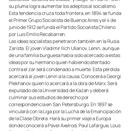
su pluma logra aumentar los adeptos al socialismo.
Esta tendencia cruza toda frontera, en 1894 se funda
el Primer Grupo Socialista de Buenos Aires y el 4 de
junio de 1912 se funda el Partido Socialista Chileno
por Luis Emilio Recabarren.
Las ideas socialistas penetraron también en la Rusia
Zarista. El joven Vladimir Ilich Ulianov, Lenin, aunque
de una familia burguesa había sido acercado a estas
ideas por su hermano quien habiendo atentado
contra el zar será condenado a muerte. Esta pérdida
acercará al joven Lenin a la causa. Conocerá a Georgi
Plekhanov quien lo acercará a la obra de Marx. Será
expulsado de la Universidad de Kazan y deberá
culminar sus estudios de derecho por
correspondencia en San Petersburgo. En 1897 se
vinculará con la
Liga por la Lucha de la Emancipación
de la Clase Obrera
. Hará su primer viaje a Europa
donde conocerá a Pavel Axelrod, Paul Lafargue, Lous