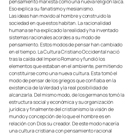
pensamiento marxista como una nueva religión laica.
Eso explica su fanatismo y mesianismo.
Las ideas han movido al hombre y construido la
sociedad en que estos habitan. La racionalidad
humana se ha explicado la realidad y ha inventado
sistemas racionales acordes a su modo de
pensamiento. Estos modos de pensar han cambiado
en el tiempo. La Cultura Cristiano Occidental nació
tras la caída del Imperio Romano y fundió los
elementos que estaban en el ambiente, permitiendo
constituirse como una nueva cultura. Esta tomó el
modo de pensar de los griegos que confiaba en la
existencia de la Verdad y la real posibilidad de
alcanzarla. Del mismo modo, de los germanos tomó la
estructura social y económica y su organización
jurídica y finalmente del cristianismo la visión de
mundo y concepción de lo que el hombre es en
relación con Dios su creador. De este modo nacería
una cultura cristiana con pensamiento racional