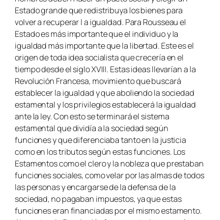
Estado grande que redistribuya los bienes para
volver a recuperar l a igualdad. Para Rousseau el
Estado es más importante que el individuo y la
igualdad más importante que la libertad. Este es el
origen de toda idea socialista que crecería en el
tiempo desde el siglo XVIII. Estas ideas llevarían a la
Revolución Francesa, movimiento que buscará
establecer la igualdad y que aboliendo la sociedad
estamental y los privilegios establecerá la igualdad
ante la ley. Con esto se terminará el sistema
estamental que dividía a la sociedad según
funciones y que diferenciaba tanto en la justicia
como en los tributos según estas funciones. Los
Estamentos como el clero y la nobleza que prestaban
funciones sociales, como velar por las almas de todos
las personas y encargarse de la defensa de la
sociedad, no pagaban impuestos, ya que estas
funciones eran financiadas por el mismo estamento.