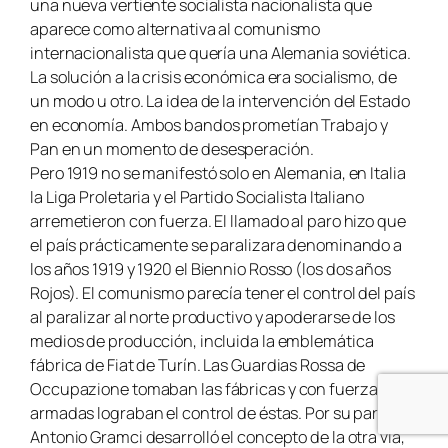
una nueva vertiente socialista nacionalista que
aparece como alternativa al comunismo
internacionalista que quería una Alemania soviética.
La solución a la crisis económica era socialismo, de
un modo u otro. La idea de la intervención del Estado
en economía. Ambos bandos prometían
Trabajo y
Pan
en un momento de desesperación.
Pero 1919 no se manifestó solo en Alemania, en Italia
la Liga Proletaria y el Partido Socialista Italiano
arremetieron con fuerza. El llamado al paro hizo que
el país prácticamente se paralizara denominando a
los años 1919 y 1920 el
Biennio Rosso
(los dos años
Rojos). El comunismo parecía tener el control del país
al paralizar al norte productivo y apoderarse de los
medios de producción, incluida la emblemática
fábrica de Fiat de Turín. Las
Guardias Rossa de
Occupazione
tomaban las fábricas y con fuerzas
armadas lograban el control de éstas. Por su parte,
Antonio Gramci desarrolló el concepto de la otra vía,