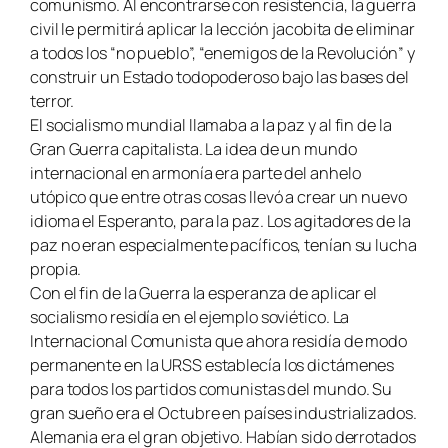
comunismo. Al encontrarse con resistencia, la guerra
civil le permitirá aplicar la lección jacobita de eliminar
a todos los “
no pueblo
”, “
enemigos de la Revolución”
y
construir un Estado todopoderoso bajo las bases del
terror.
El socialismo mundial llamaba a la paz y al fin de la
Gran Guerra capitalista. La idea de un mundo
internacional en armonía era parte del anhelo
utópico que entre otras cosas llevó a crear un nuevo
idioma el Esperanto, para la paz. Los agitadores de la
paz no eran especialmente pacíficos, tenían su lucha
propia.
Con el fin de la Guerra la esperanza de aplicar el
socialismo residía en el ejemplo soviético. La
Internacional Comunista que ahora residía de modo
permanente en la URSS establecía los dictámenes
para todos los partidos comunistas del mundo. Su
gran sueño era el
Octubre
en países industrializados.
Alemania era el gran objetivo. Habían sido derrotados