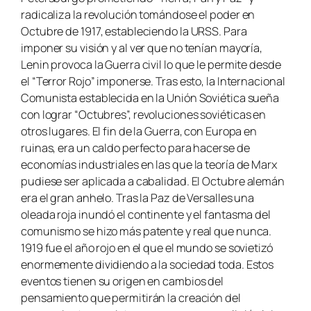
radicaliza la revolución tomándose el poder en
Octubre de 1917, estableciendo la URSS. Para
imponer su visión y al ver que no tenían mayoría,
Lenin provoca la Guerra civil lo que le permite desde
el “Terror Rojo” imponerse. Tras esto, la Internacional
Comunista establecida en la Unión Soviética sueña
con lograr “
Octubres
”, revoluciones soviéticas en
otros lugares. El fin de la Guerra, con Europa en
ruinas, era un caldo perfecto para hacerse de
economías industriales en las que la teoría de Marx
pudiese ser aplicada a cabalidad. El
Octubre alemán
era el gran anhelo. Tras la Paz de Versalles una
oleada roja inundó el continente y el fantasma del
comunismo se hizo más patente y real que nunca.
1919 fue el año rojo en el que el mundo se sovietizó
enormemente dividiendo a la sociedad toda. Estos
eventos tienen su origen en cambios del
pensamiento que permitirán la creación del