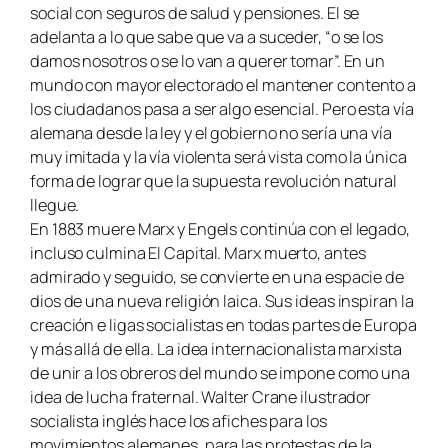
social con seguros de salud y pensiones. El se
adelanta a lo que sabe que va a suceder, “o se los
damos nosotros o se lo van a querer tomar”. En un
mundo con mayor electorado el mantener contento a
los ciudadanos pasa a ser algo esencial. Pero esta vía
alemana desde la ley y el gobierno no sería una vía
muy imitada y la vía violenta será vista como la única
forma de lograr que la supuesta revolución natural
llegue.
En 1883 muere Marx y Engels continúa con el legado,
incluso culmina
El Capital
. Marx muerto, antes
admirado y seguido, se convierte en una espacie de
dios de una nueva religión laica. Sus ideas inspiran la
creación e ligas socialistas en todas partes de Europa
y más allá de ella. La idea internacionalista marxista
de unir a los obreros del mundo se impone como una
idea de lucha fraternal. Walter Crane ilustrador
socialista inglés hace los afiches para los
movimientos alemanes, para las protestas de la