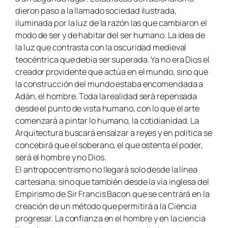
dieron paso a la llamado sociedad ilustrada,
iluminada por la luz de la razón las que cambiaron el
modo de ser y de habitar del ser humano. La idea de
la luz que contrasta con la oscuridad medieval
teocéntrica que debía ser superada. Ya no era Dios el
creador providente que actúa en el mundo, sino que
la construcción del mundo estaba encomendada a
Adán, el hombre. Toda la realidad será repensada
desde el punto de vista humano, con lo que el arte
comenzará a pintar lo humano, la cotidianidad. La
Arquitectura buscará ensalzar a reyes y en política se
concebirá que el soberano, el que ostenta el poder,
será el hombre y no Dios.
El antropocentrismo no llegará solo desde la línea
cartesiana, sino que también desde la vía inglesa del
Empirismo de Sir Francis Bacon que se centrará en la
creación de un método que permitirá a la Ciencia
progresar. La confianza en el hombre y en la ciencia