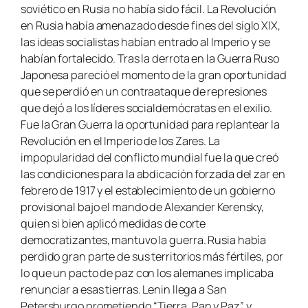
soviético en Rusia no había sido fácil. La Revolución
en Rusia había amenazado desde fines del siglo XIX,
las ideas socialistas habían entrado al Imperio y se
habían fortalecido. Tras la derrota en la Guerra Ruso
Japonesa pareció el momento de la gran oportunidad
que se perdió en un contraataque de represiones
que dejó a los líderes socialdemócratas en el exilio.
Fue la Gran Guerra la oportunidad para replantear la
Revolución en el Imperio de los Zares. La
impopularidad del conflicto mundial fue la que creó
las condiciones para la abdicación forzada del zar en
febrero de 1917 y el establecimiento de un gobierno
provisional bajo el mando de Alexander Kerensky,
quien si bien aplicó medidas de corte
democratizantes, mantuvo la guerra. Rusia había
perdido gran parte de sus territorios más fértiles, por
lo que un pacto de paz con los alemanes implicaba
renunciar a esas tierras. Lenin llega a San
Petersburgo prometiendo “
Tierra, Pan y Paz
” y