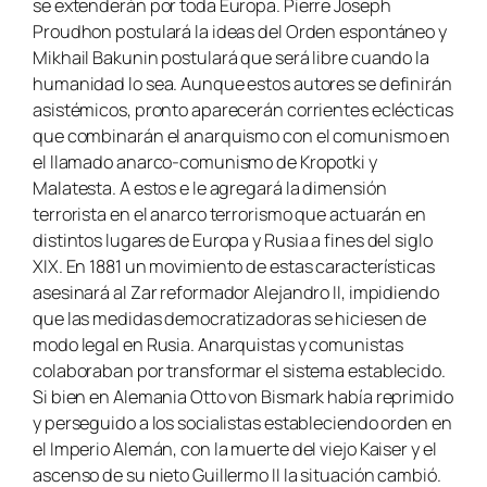
se extenderán por toda Europa. Pierre Joseph
Proudhon postulará la ideas del Orden espontáneo y
Mikhail Bakunin postulará que será libre cuando la
humanidad lo sea. Aunque estos autores se definirán
asistémicos, pronto aparecerán corrientes eclécticas
que combinarán el anarquismo con el comunismo en
el llamado anarco-comunismo de Kropotki y
Malatesta. A estos e le agregará la dimensión
terrorista en el anarco terrorismo que actuarán en
distintos lugares de Europa y Rusia a fines del siglo
XIX. En 1881 un movimiento de estas características
asesinará al Zar reformador Alejandro II, impidiendo
que las medidas democratizadoras se hiciesen de
modo legal en Rusia. Anarquistas y comunistas
colaboraban por transformar el sistema establecido.
Si bien en Alemania Otto von Bismark había reprimido
y perseguido a los socialistas estableciendo orden en
el Imperio Alemán, con la muerte del viejo Kaiser y el
ascenso de su nieto Guillermo II la situación cambió.