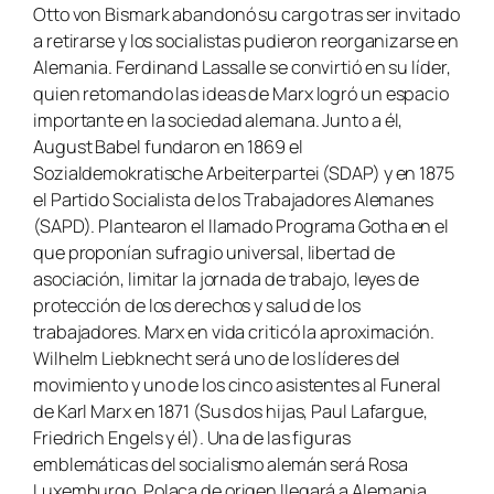
Otto von Bismark abandonó su cargo tras ser invitado
a retirarse y los socialistas pudieron reorganizarse en
Alemania. Ferdinand Lassalle se convirtió en su líder,
quien retomando las ideas de Marx logró un espacio
importante en la sociedad alemana. Junto a él,
August Babel fundaron en 1869 el
Sozialdemokratische Arbeiterpartei (SDAP) y en 1875
el Partido Socialista de los Trabajadores Alemanes
(SAPD). Plantearon el llamado
Programa Gotha
en el
que proponían sufragio universal, libertad de
asociación, limitar la jornada de trabajo, leyes de
protección de los derechos y salud de los
trabajadores. Marx en vida criticó la aproximación.
Wilhelm Liebknecht será uno de los líderes del
movimiento y uno de los cinco asistentes al Funeral
de Karl Marx en 1871 (Sus dos hijas, Paul Lafargue,
Friedrich Engels y él). Una de las figuras
emblemáticas del socialismo alemán será Rosa
Luxemburgo. Polaca de origen llegará a Alemania