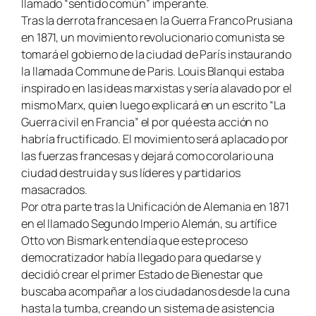
llamado “sentido común” imperante.
Tras la derrota francesa en la Guerra Franco Prusiana
en 1871, un movimiento revolucionario comunista se
tomará el gobierno de la ciudad de París instaurando
la llamada
Commune de Paris
. Louis Blanqui estaba
inspirado en las ideas marxistas y sería alavado por el
mismo Marx, quien luego explicará en un escrito “
La
Guerra civil en Francia
” el por qué esta acción no
habría fructificado. El movimiento será aplacado por
las fuerzas francesas y dejará como corolario una
ciudad destruida y sus líderes y partidarios
masacrados.
Por otra parte tras la Unificación de Alemania en 1871
en el llamado Segundo Imperio Alemán, su artífice
Otto von Bismark entendía que este proceso
democratizador había llegado para quedarse y
decidió crear el primer Estado de Bienestar que
buscaba acompañar a los ciudadanos desde la cuna
hasta la tumba, creando un sistema de asistencia