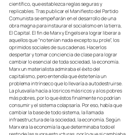
científico, que establezca reglas seguras y
replicables. Tras publicar el
Manifiesto del Partido
Comunista
se empeñarán en el desarrollo de una
obra magna para instaurar el socialismo en la tierra,
El Capital
. El fin de Marx y Engels era lograr liberar a
aquellos que “no tenían nada excepto su prole”, los
oprimidos sociales de sus cadenas. Hacerlos
despertar y tomar conciencia de clase para lograr
cambiar lo esencial de toda sociedad, la economía.
Marx un materialista admiraba el éxito del
capitalismo, pero entendía que éste tenía un
problema intrínseco que lo llevaría a autodestruirse.
La plusvalía hacía a los ricos más ricos y a los pobres
más pobres, por lo que éstos finalmente no podrían
consumir y el sistema colapsaría. Por eso, había que
cambiar la base de todo sistema, la llamada
infraestructura de la sociedad, la economía. Según
Marx era la economía la que determinaba todo el
resto de las
supra estructuras
, por lo que si cambiaba