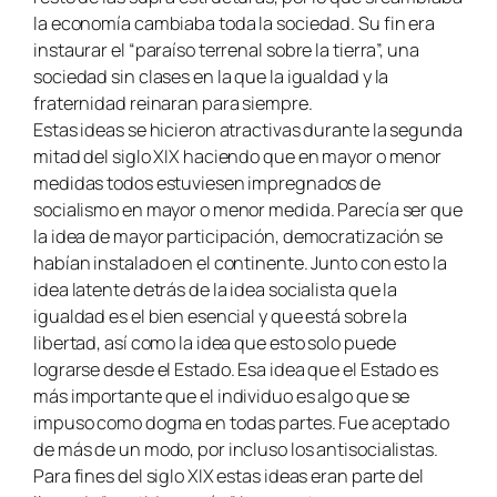
la economía cambiaba toda la sociedad. Su fin era
instaurar el “paraíso terrenal sobre la tierra”, una
sociedad sin clases en la que la igualdad y la
fraternidad reinaran para siempre.
Estas ideas se hicieron atractivas durante la segunda
mitad del siglo XIX haciendo que en mayor o menor
medidas todos estuviesen impregnados de
socialismo en mayor o menor medida. Parecía ser que
la idea de mayor participación, democratización se
habían instalado en el continente. Junto con esto la
idea latente detrás de la idea socialista que la
igualdad es el bien esencial y que está sobre la
libertad, así como la idea que esto solo puede
lograrse desde el Estado. Esa idea que el Estado es
más importante que el individuo es algo que se
impuso como dogma en todas partes. Fue aceptado
de más de un modo, por incluso los antisocialistas.
Para fines del siglo XIX estas ideas eran parte del