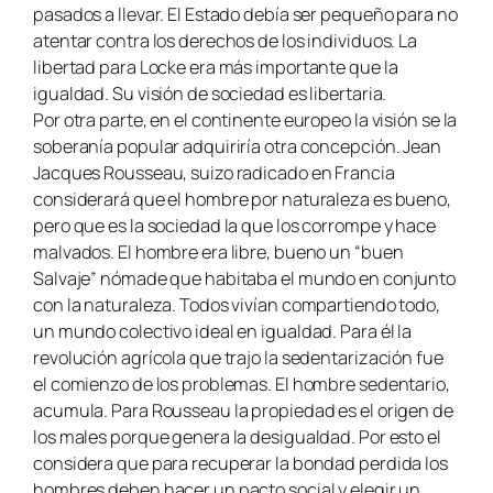
pasados a llevar. El Estado debía ser pequeño para no
atentar contra los derechos de los individuos. La
libertad para Locke era más importante que la
igualdad. Su visión de sociedad es libertaria.
Por otra parte, en el continente europeo la visión se la
soberanía popular adquiriría otra concepción. Jean
Jacques Rousseau, suizo radicado en Francia
considerará que el hombre por naturaleza es bueno,
pero que es la sociedad la que los corrompe y hace
malvados. El hombre era libre, bueno un “buen
Salvaje” nómade que habitaba el mundo en conjunto
con la naturaleza. Todos vivían compartiendo todo,
un mundo colectivo ideal en igualdad. Para él la
revolución agrícola que trajo la sedentarización fue
el comienzo de los problemas. El hombre sedentario,
acumula. Para Rousseau la propiedad es el origen de
los males porque genera la desigualdad. Por esto el
considera que para recuperar la bondad perdida los
hombres deben hacer un pacto social y elegir un