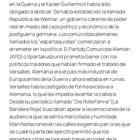
en la Guerra y el Kaiser Guillermo II había sido
obligado a abdicar. Se había establecido la llamada
República de Weimar, un gobierno carente de poder
real en medio del caos político y económico de la
postguerra germana. Los comunistas alemanes
llamados los “
espartaquistas
” comenzaron a
arremeter en la política. El Partido Comunista Alemán
(KPD) o Spartakusbund prometía barrer con los
políticos traidores que habían firmado el tratado de
Versalles. Alemania era el país más industrial de
Europa antes de la Guerra y ahora estaba en ruinas.
Versalles había castigado de forma excesiva a
Alemania, lo que les impedía levantar la cabeza.
Desde su periódico llamado “
Die Rote Fahne
”(La
Bandera Roja) buscaban apelar a las emociones de la
audiencia que se sentía mancillada y humillada.
Manifestaciones en las calles exigiendo pan a las que
se cuadró parte del ejercito permitió que los
espartaquistas
se lograsen tomar el poder de la