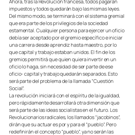
Ahora, tras la Revolución francesa, todos pagarán
impuestos y todos quedarán bajo las mismas leyes.
Del mismo modo, se terminará con el sistema gremial
que era parte de los privilegios de la sociedad
estamental. Cualquier persona para ejercer un oficio
debía ser aceptado por el gremio específico e iniciar
una carrera desde aprendiz hasta maestro, por lo
que capital y trabajo estaban unidos. El fin de los
gremios permitirá que quien quiera invertir en un
oficio lo haga, sin necesidad de ser parte de ese
oficio- capital y trabajo quedarán separados. Esto
será parte del problema de la llamada “Cuestión
Social”.
La revolución iniciará con el espíritu de la igualdad,
pero rápidamente desarrollará otra dimensión que
será parte de las ideas socialistas en el futuro. Los
Revolucionarios radicales, los llamados “
jacobinos
”,
dirán que su actuar es por y para el “
pueblo
”. Pero
redefinirán el concepto “
pueblo
”, ya no serán las