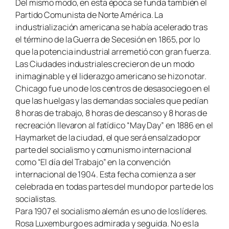
Del mismo modo, en esta época se funda también el
Partido Comunista de Norte América. La
industrialización americana se había acelerado tras
el término de la Guerra de Secesión en 1865, por lo
que la potencia industrial arremetió con gran fuerza.
Las Ciudades industriales crecieron de un modo
inimaginable y el liderazgo americano se hizo notar.
Chicago fue uno de los centros de desasociego en el
que las huelgas y las demandas sociales que pedían
8 horas de trabajo, 8 horas de descanso y 8 horas de
recreación llevaron al fatídico “
May Day
” en 1886 en el
Haymarket de la ciudad, el que será ensalzado por
parte del socialismo y comunismo internacional
como “El día del Trabajo” en la convención
internacional de 1904. Esta fecha comienza a ser
celebrada en todas partes del mundo por parte de los
socialistas.
Para 1907 el socialismo alemán es uno de los líderes.
Rosa Luxemburgo es admirada y seguida. No es la